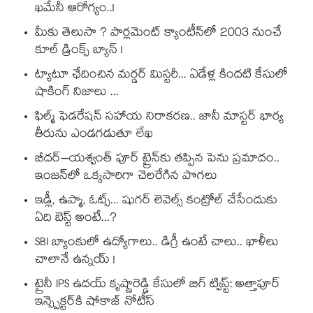
ఖమేనీ ఆరోగ్యం..!
మీకు తెలుసా ? పార్లమెంట్ క్యాంటీన్⁪లో 2003 నుంచే
కూల్ డ్రింక్స్ బ్యాన్ !
ట్యాటూ ఛేదించిన మర్డర్ మిస్టరీ... ఏడేళ్ల కిందటి కేసులో
షాకింగ్ నిజాలు ...
ఫిల్మ్ ఫెడరేషన్ సహాయ నిరాకరణ.. జానీ మాస్టర్ భార్య
తీరును ఎండగడుతూ లేఖ
బీదర్–యశ్వంత్ పూర్ ట్రైన్‎కు తప్పిన పెను ప్రమాదం..
ఇంజన్‎లో ఒక్కసారిగా చెలరేగిన పొగలు
ఇడ్లీ, ఉప్మా, ఓట్స్... షుగర్ లెవెల్స్ కంట్రోల్ చేసేందుకు
ఏది బెస్ట్ అంటే...?
SBI బ్యాంకులో ఉద్యోగాలు.. డిగ్రీ ఉంటే చాలు.. ఖాళీలు
చాలానే ఉన్నయ్ !
ట్రైనీ IPS ఉదయ్ కృష్ణారెడ్డి కేసులో బిగ్ ట్విస్ట్: అత్తాపూర్
ఇన్స్పెక్టర్‎కి షోకాజ్ నోటీస్