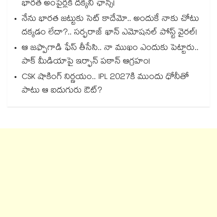
భారత అంపైర్లకి దక్కని ఛాన్స్!
నేను భారత జట్టుకు సెట్ కాదేమో.. అందుకే నాకు చోటు
దక్కడం లేదా?.. సర్ఫరాజ్ ఖాన్ ఎమోషనల్ పోస్ట్ వైరల్!
ఆ జఫ్పాగాడి ఫేస్ తీసేసి.. నా ముఖం ఎందుకు పెట్టారు..
పాక్ మీడియాపై ఇర్ఫాన్ పఠాన్ ఆగ్రహం!
CSK షాకింగ్ నిర్ణయం.. IPL 2027కి ముందు ధోనీతో
పాటు ఆ ఐదుగురు ఔట్?