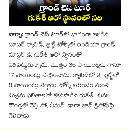
వార్సా:
గ్రాండ్‌‌‌‌ చెస్‌‌‌‌ టూర్‌‌‌‌లో భాగంగా జరిగిన
సూపర్‌‌‌‌ ర్యాపిడ్‌‌‌‌, బ్లిట్జ్‌‌‌‌ టోర్నీలో ఇండియా గ్రాండ్‌‌‌‌
మాస్టర్‌‌‌‌ డి. గుకేశ్‌‌‌‌ ఆరో స్థానంతో
సరిపెట్టుకున్నాడు. మొత్తం 36 పాయింట్లకు గానూ
17 పాయింట్లు సాధించాడు. ర్యాపిడ్‌‌‌‌లో 9, బ్లిట్జ్‌‌‌‌లో
8 పాయింట్లు నెగ్గాడు. టోర్నీ ఆరంభం నుంచి
మిశ్రమ ఫలితాలతో కొనసాగిన గుకేశ్‌‌‌‌.. చివరి
రౌండ్లలో వెస్లీ సో, నీమన్‌‌‌‌, డాడా జాన్‌‌‌‌ క్రిస్టోఫ్‌‌‌‌పై
గెలిచాడు.