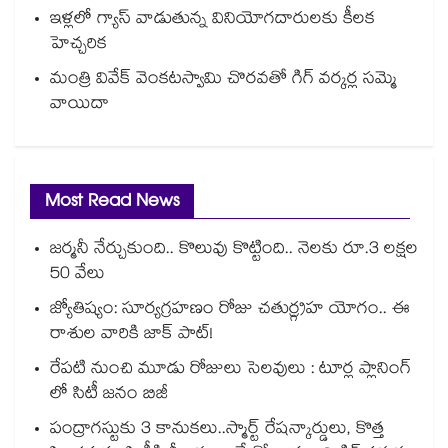
ఇళ్లలో గ్యాస్ వాడుతున్న వినియోగదారులకు కీలక
హెచ్చరిక
మంత్రి వివేక్ వెంకటస్వామి చొరవతో గిగ్ వర్కర్ల సమ్మె
వాయిదా
Most Read News
జర్మనీ నేర్చుకుంది.. కొలువు కొట్టింది.. నెలకు రూ.3 లక్షల
50 వేలు
జ్యోతిష్యం: సూర్యగ్రహణం రోజు చతుర్గ్రహ యోగం.. ఈ
రాశుల వారికి జాక్ పాట్!
రేపటి నుంచి మూడు రోజులు సెలవులు : టూర్ల ప్లానింగ్
లో సిటీ జనం బిజీ
పంద్రాగస్టుకు 3 కానుకలు..స్మార్ట్ రేషన్కార్డులు, కొత్త