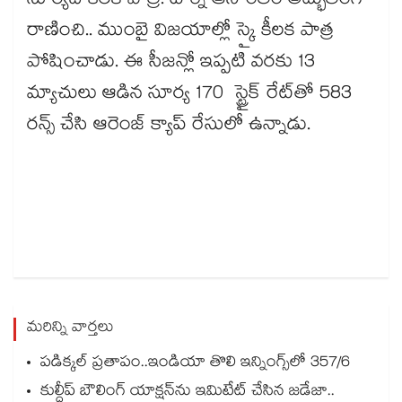
సూర్యది కీలక పాత్ర. టోర్నీ ఆసాంతం అద్భుతంగా
రాణించి.. ముంబై విజయాల్లో స్కై కీలక పాత్ర
పోషించాడు. ఈ సీజన్లో ఇప్పటి వరకు 13
మ్యాచులు ఆడిన సూర్య 170 స్ట్రైక్ రేట్‎తో 583
రన్స్ చేసి ఆరెంజ్ క్యాప్ రేసులో ఉన్నాడు.
మరిన్ని వార్తలు
పడిక్కల్‌‌ ప్రతాపం..ఇండియా తొలి ఇన్నింగ్స్‌‌లో 357/6
కుల్దీప్ బౌలింగ్ యాక్షన్‌ను ఇమిటేట్ చేసిన జడేజా..