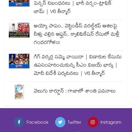
పెన్షన్ నిబంధనలు | భారీ వర్షం-ట్రాఫిక్
జామ్ | V6 తీన్మార్
అయ్యో పాపం.. వెస్టిండీస్ వరల్డ్‌కప్ ఆశలపై
నీళ్లు చల్లిన ఆఫ్ఘన్.. క్వాలిఫికేషన్ రేసులో మళ్లీ
గందరగోళం!
గిగ్ వర్కర్ల సమ్మె వాయిదా | విడాకుల కేసును
ఉపసంహరించుకున్న సీఎం విజయ్ భార్య |
మోదీ విదేశీ పర్యటనలు | V6 తీన్మార్
వెలుగు కార్టూన్ : గాజాలో శాంతి పవనాలు
Facebook
Twitter
Instagram