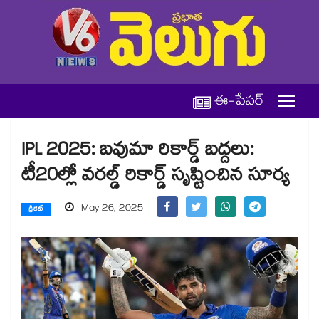
ఈ-పేపర్
IPL 2025: బవుమా రికార్డ్ బద్దలు:
టీ20ల్లో వరల్డ్ రికార్డ్ సృష్టించిన సూర్య
May 26, 2025
క్రికెట్