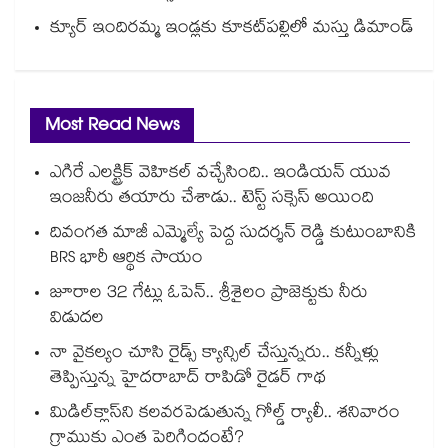
క్యూర్ ఇందిరమ్మ ఇండ్లకు కూకట్‌‌‌‌పల్లిలో మస్తు డిమాండ్
Most Read News
ఎగిరే ఎలక్ట్రిక్ వెహికల్ వచ్చేసింది.. ఇండియన్ యువ
ఇంజనీరు తయారు చేశాడు.. టెస్ట్ సక్సెస్ అయింది
దివంగత మాజీ ఎమ్మెల్యే పెద్ద సుదర్శన్ రెడ్డి కుటుంబానికి
BRS భారీ ఆర్థిక సాయం
జూరాల 32 గేట్లు ఓపెన్.. శ్రీశైలం ప్రాజెక్టుకు నీరు
విడుదల
నా వైకల్యం చూసి రైడ్స్ క్యాన్సిల్ చేస్తున్నరు.. కన్నీళ్లు
తెప్పిస్తున్న హైదరాబాద్ రాపిడో రైడర్ గాథ
మిడిల్‌క్లాస్‌ని కలవరపెడుతున్న గోల్డ్ ర్యాలీ.. శనివారం
గ్రాముకు ఎంత పెరిగిందంటే?