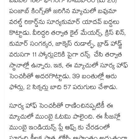
ఐపీఎల్ 18లో భాగంగా సోమవారం (మే 26)
పంజాబ్ కింగ్స్‎తో జరిగిన మ్యాచులో బవుమా
వరల్డ్ రికార్డ్‎ను సూర్యకుమార్ యాదవ్ బద్దలు
కొట్టాడు. వీరిద్దరి తర్వాత కైల్ మేయర్స్, క్రిస్ లిన్,
కుమార్ సంగక్కర, జాక్వెస్ రుడాల్ఫ్, బ్రాడ్ హాడ్జ్
వరుసగా 11 స్కోర్లు25కి పైగా రన్స్ చేసి తర్వాత
స్థానాల్లో ఉన్నారు. ఇక, ఈ మ్యాచులో సూర్య హాఫ్
సెంచరీతో అదరగొట్టాడు. 39 బంతుల్లో ఆరు
ఫోర్లు, 2 సిక్సర్లు బాది 57 పరుగులు చేశాడు.
సూర్య హాఫ్ సెంచరీతో రాణించినప్పటికీ ఈ
మ్యాచులో ముంబై ఓటమి పాలైంది. ఈ సీజన్లో
ముంబై ఇండియన్స్ ప్లే ఆఫ్స్ కు చేరడంలో