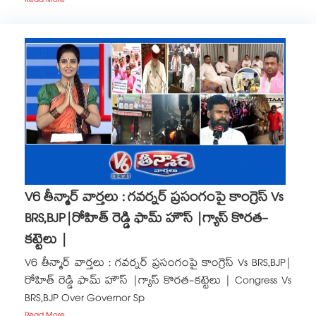
Read More
V6 తీన్మార్ వార్తలు : గవర్నర్ ప్రసంగంపై కాంగ్రెస్ Vs
BRS,BJP|రోహిత్ రెడ్డి ఫామ్ హౌస్ |గ్యాస్ కొరత-
కట్టెలు |
V6 తీన్మార్ వార్తలు : గవర్నర్ ప్రసంగంపై కాంగ్రెస్ Vs BRS,BJP|
రోహిత్ రెడ్డి ఫామ్ హౌస్ |గ్యాస్ కొరత-కట్టెలు | Congress Vs
BRS,BJP Over Governor Sp