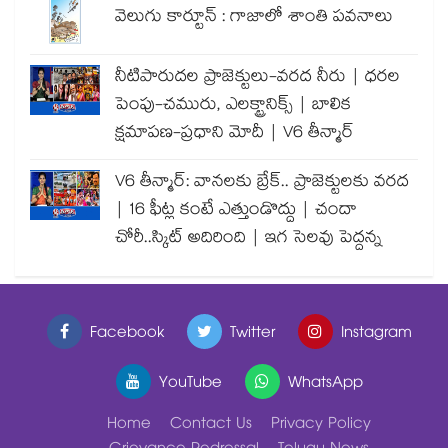
వెలుగు కార్టూన్ : గాజాలో శాంతి పవనాలు
నీటిపారుదల ప్రాజెక్టులు-వరద నీరు | ధరల
పెంపు-చమురు, ఎలక్ట్రానిక్స్ | బాలిక
క్షమాపణ-ప్రధాని మోదీ | V6 తీన్మార్
V6 తీన్మార్: వానలకు బ్రేక్.. ప్రాజెక్టులకు వరద
| 16 ఫీట్ల కంటే ఎత్తుండొద్దు | చందా
చోరీ..స్కిట్ అదిరింది | ఇగ సెలవు పెద్దన్న
Facebook
Twitter
Instagram
YouTube
WhatsApp
Home
Contact Us
Privacy Policy