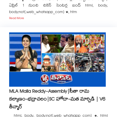
ఏప్రిల్ 1 నుంచి చికెన్ సెంటర్ల బంద్ html, body,
body:not(.web_whatsapp_com) *, htm
Read More
MLA Malla Reddy-Assembly|సీతా రామ
కల్యాణం-భద్రాచలం|SC హోదా-మత మార్పిడి | V6
తీన్మార్
html, body, body:not(.web_whatsapp_com) *, html