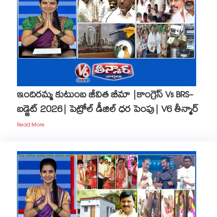
ఇందిరమ్మ కుటుంబ జీవిత బీమా |కాంగ్రెస్ Vs BRS-
బడ్జెట్ 2026| పెట్రోల్ డీజిల్ ధర పెంపు| V6 తీన్మార్
Read More