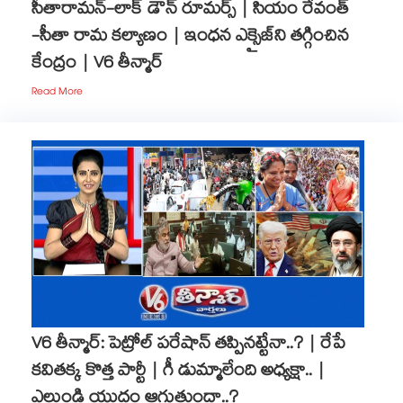
సీతారామన్-లాక్ డౌన్ రూమర్స్ | సియం రేవంత్
-సీతా రామ కల్యాణం | ఇంధన ఎక్సైజ్‌ని తగ్గించిన
కేంద్రం | V6 తీన్మార్
Read More
V6 తీన్మార్: పెట్రోల్ పరేషాన్ తప్పినట్టేనా..? | రేపే
కవితక్క కొత్త పార్టీ | గీ డుమ్మాలేంది అధ్యక్షా.. |
ఎల్లుండి యుద్దం ఆగుతుందా..?