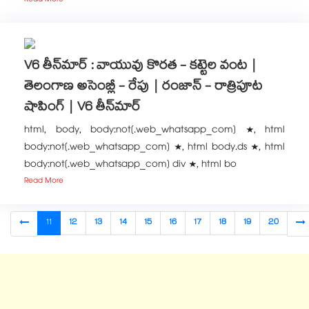
Read More
V6 తీన్‌మార్ : వాయువు కొరత - కట్టెల వంట |
తెలంగాణ అసెంబ్లీ - రేపు | రంజాన్ - రాత్రిపూట
షాపింగ్ | V6 తీన్‌మార్
html, body, body:not(.web_whatsapp_com) *, html
body:not(.web_whatsapp_com) *, html body.ds *, html
body:not(.web_whatsapp_com) div *, html bo
Read More
11
12
13
14
15
16
17
18
19
20