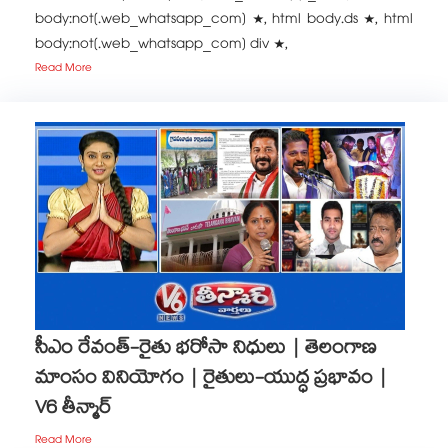
body:not(.web_whatsapp_com) *, html body.ds *, html
body:not(.web_whatsapp_com) div *,
Read More
సీఎం రేవంత్-రైతు భరోసా నిధులు | తెలంగాణ
మాంసం వినియోగం | రైతులు-యుద్ధ ప్రభావం |
V6 తీన్మార్
Read More