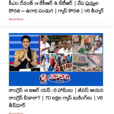
సీఎం రేవంత్ vs కేసీఆర్ & కేటీఆర్ | వేప పువ్వుల
కొరత – ఉగాది పండుగ | గ్యాస్ కొరత | V6 తీన్మార్
Read More
కాంగ్రెస్ vs బిఆర్ యస్ : 6 హామీలు | జీవన్: ఆయన
కాంగ్రెస్ వీడాలా? | 70 లక్షల గ్యాస్ బుకింగ్‌లు | V6
తీన్‌మార్