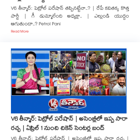
V6 తీన్మార్: పెట్రోల్ పరేషాన్ తప్పినట్టేనా..? | రేపే కవితక్క కొత్త
పార్టీ | గీ డుమ్మాలేంది అధ్యక్షా.. | ఎల్లుండి యుద్దం
ఆగుతుందా..? Petrol Pani
Read More
V6 తీన్మార్: పెట్రోల్ పరేషాన్ | అసెంబ్లీలో ఇప్ప సారా
రచ్చ | ఏప్రిల్ 1 నుంచి చికెన్ సెంటర్ల బంద్
V6 తీన్మార్: పెట్రోల్ పరేషాన్ | అసెంబ్లీలో ఇప్ప సారా రచ్చ |