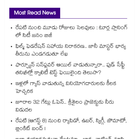
Most Read News
రేపటి నుంచి మూడు రోజులు సెలవులు : టూర్ల ప్లానింగ్
లో సిటీ జనం బిజీ
ఫిల్మ్ ఫెడరేషన్ సహాయ నిరాకరణ.. జానీ మాస్టర్ భార్య
తీరును ఎండగడుతూ లేఖ
ఫార్చ్యూన్ సన్‌ఫ్లవర్ ఆయిల్ వాడుతున్నారా.. ఫుడ్ సేఫ్టీ
తనిఖీల్లో క్వాలిటీ టెస్ట్ ఫెయిలైంది తెలుసా?
ఇళ్లలో గ్యాస్ వాడుతున్న వినియోగదారులకు కీలక
హెచ్చరిక
జూరాల 32 గేట్లు ఓపెన్.. శ్రీశైలం ప్రాజెక్టుకు నీరు
విడుదల
రేపటి (ఆగస్ట్ 8) నుంచి ర్యాపిడో, ఉబర్, స్విగ్గీ, జొమాటో,
బ్లింకిట్ బంద్ !