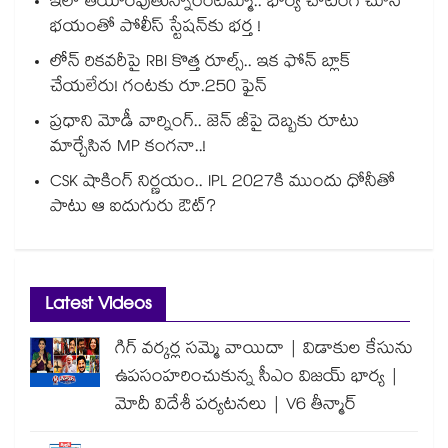
ఇలా తయారవుతున్నారేంటమ్మా.. భార్య చాటింగ్ చూసి
భయంతో పోలీస్ స్టేషన్⁫కు భర్త !
లోన్ రికవరీపై RBI కొత్త రూల్స్.. ఇక ఫోన్ బ్లాక్
చేయలేరు! గంటకు రూ.250 ఫైన్
ప్రధాని మోడీ వార్నింగ్.. జెన్ జీపై దెబ్బకు రూటు
మార్చేసిన MP కంగనా..!
CSK షాకింగ్ నిర్ణయం.. IPL 2027కి ముందు ధోనీతో
పాటు ఆ ఐదుగురు ఔట్?
Latest Videos
గిగ్ వర్కర్ల సమ్మె వాయిదా | విడాకుల కేసును
ఉపసంహరించుకున్న సీఎం విజయ్ భార్య |
మోదీ విదేశీ పర్యటనలు | V6 తీన్మార్