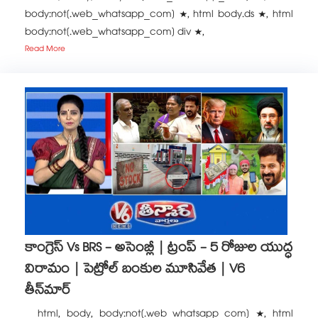
body:not(.web_whatsapp_com) *, html body.ds *, html
body:not(.web_whatsapp_com) div *,
Read More
కాంగ్రెస్ Vs BRS - అసెంబ్లీ | ట్రంప్ - 5 రోజుల యుద్ధ
విరామం | పెట్రోల్ బంకుల మూసివేత | V6
తీన్‌మార్
html, body, body:not(.web_whatsapp_com) *, html