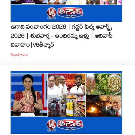
ఉగాది పంచాంగం 2026 | గద్దర్ ఫిల్మ్ అవార్డ్స్
2026 | శుభవార్త - ఇందిరమ్మ ఇళ్లు | ఆదివాసీ
వివాహం|V6తీన్మార్
Read More