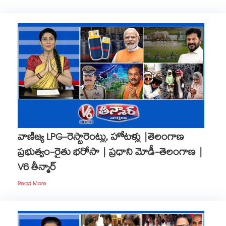
వాణిజ్య LPG-రెస్టారెంట్లు, హోటళ్లు |తెలంగాణ
ప్రభుత్వం-రైతు భరోసా | ప్రధాని మోడీ-తెలంగాణ |
V6 తీన్మార్
Read More