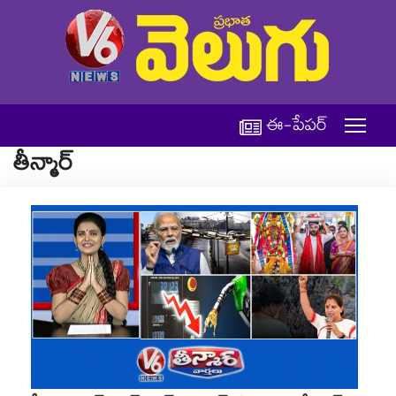
ఈ-పేపర్
తీన్మార్