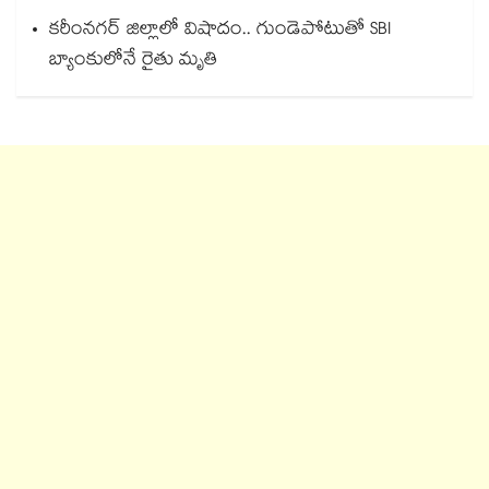
కరీంనగర్ జిల్లాలో విషాదం.. గుండెపోటుతో SBI
బ్యాంకులోనే రైతు మృతి