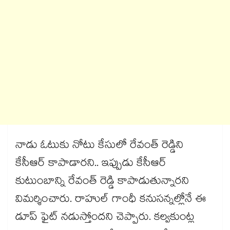
నాడు ఓటుకు నోటు కేసులో రేవంత్ రెడ్డిని
కేసీఆర్ కాపాడారని.. ఇప్పుడు కేసీఆర్
కుటుంబాన్ని రేవంత్ రెడ్డి కాపాడుతున్నారని
విమర్శించారు. రాహుల్ గాంధీ కనుసన్నల్లోనే ఈ
డూప్ ఫైట్ నడుస్తోందని చెప్పారు. కల్వకుంట్ల