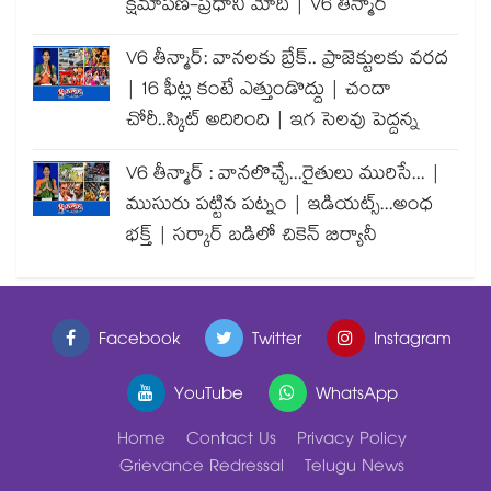
క్షమాపణ-ప్రధాని మోదీ | V6 తీన్మార్
V6 తీన్మార్: వానలకు బ్రేక్.. ప్రాజెక్టులకు వరద
| 16 ఫీట్ల కంటే ఎత్తుండొద్దు | చందా
చోరీ..స్కిట్ అదిరింది | ఇగ సెలవు పెద్దన్న
V6 తీన్మార్ : వానలొచ్చే...రైతులు మురిసే... |
ముసురు పట్టిన పట్నం | ఇడియట్స్...అంధ
భక్త్ | సర్కార్ బడిలో చికెన్ బిర్యానీ
Facebook
Twitter
Instagram
YouTube
WhatsApp
Home
Contact Us
Privacy Policy
Grievance Redressal
Telugu News