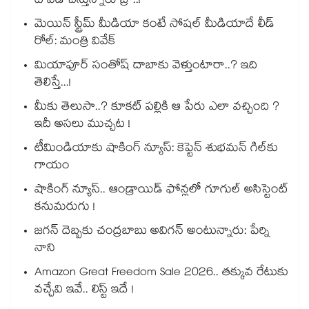
టీ వేడి చేస్తున్నారు బ్రో..!
మెయిన్ స్ట్రీమ్ మీడియా కంటే సోషల్ మీడియాదే లీడ్
రోల్: మంత్రి వివేక్
మియాపూర్ సంతోష్ దాబాకు వెళ్తుంటారా..? ఇది
తెలిస్తే...!
మీకు తెలుసా..? కూకట్ పల్లికి ఆ పేరు ఎలా వచ్చింది ?
ఇదీ అసలు ముచ్చట !
టీమిండియాకు షాకింగ్ న్యూస్: కెప్టెన్ శుభమన్ గిల్‎కు
గాయం
షాకింగ్ న్యూస్.. ఆండ్రాయిడ్ ఫోన్లలో గూగుల్ అసిస్టెంట్
కనుమరుగు !
జగన్ దెబ్బకు చంద్రబాబు అవిగన్ అంటున్నారు: పేర్ని
నాని
Amazon Great Freedom Sale 2026.. తక్కువ రేటుకు
వచ్చేవి ఇవే.. లిస్ట్ ఇదే !