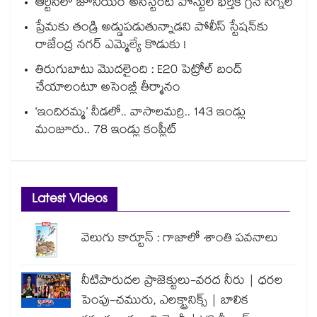
ఆర్టీసీలో జూనియర్ అసిస్టెంట్‌‌ పోస్టుల భర్తీకి గ్రీన్‌‌ సిగ్నల్
ప్రేమకు తండ్రి అడ్డుపడుతున్నాడని పోలీస్ స్టేషన్⁪కు
రాజేంద్ర నగర్ ఎమ్మెల్యే కొడుకు !
తిరుగుబాటు మొదలైంది : E20 పెట్రోల్ బంద్
చేయాలంటూ అసెంబ్లీ తీర్మానం
‘ఇందిరమ్మ’ నీడలో.. వాసాలమర్రి.. 143 ఇండ్లు
మంజూరు.. 78 ఇండ్లు కంప్లీట్
Latest Videos
వెలుగు కార్టూన్ : గాజాలో శాంతి పవనాలు
నీటిపారుదల ప్రాజెక్టులు-వరద నీరు | ధరల
పెంపు-చమురు, ఎలక్ట్రానిక్స్ | బాలిక