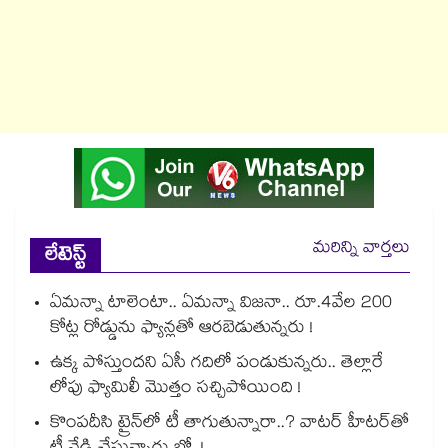
మరిన్ని వార్తలు
లేటెస్ట్
ఏమన్నా టాలెంటా.. ఏమన్నా విజనా.. రూ.4వేల 200
కోట్ల రోడ్డును ఫ్యాన్లతో ఆరబెడుతున్నరు !
ఉక్క పోస్తుందని ఏసీ గదిలో పండుకున్నరు.. తెల్లారే
లోపు ఫ్యామిలీ మొత్తం సచ్చిపోయింది !
కొంపదీసి ట్రైన్⁬లో టీ తాగుతున్నారా..? వాటర్ హీటర్⁭⁭తో