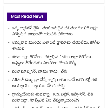
Most Read News
ఒక్క ర్యాపిడో రైడ్.. తలకిందులైన జీవితం: రూ.25 లక్షల
హాస్పిటల్ బిల్లులతో యువతి పోరాటం
అమ్మవారి ముందు ఎలాంటి డ్రామాలు చేయలేదు: జోగిని
శ్యామల
జీతం లక్షా 60వేలు.. కట్టాల్సిన EMIలు లక్షా 85వేలు..
అప్పులు తీరేందుకు సలహాలు కోరిన టెక్కీ
మహబూబ్నగర్: పాము కాదు.. చేపే
ATMలో డబ్బు డ్రా చేస్తే క్యాష్ రాకుండానే అకౌంట్లో కట్
అయ్యాయ్.. న్యాయం చేసిన కోర్టు
గ్రాడ్యుయేట్లకు శుభవార్త.. TCS, విప్రో, ఇన్ఫోసిస్, టెక్
మహీంద్రా, హెచ్సీఎల్ ఏం చేస్తున్నాయంటే?