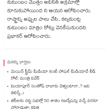
కుటుంబం మొత్తం అవినీతి అక్రమాల్లో
కూరుకుపోయింద ని ఆయన ఆరోపించారు.
రాష్ట్రాన్ని అప్పుల పాలు చేసి.. కల్వకుంట్ల
కుటుంబం మాత్రం కోట్లు వెనకేసుకుందని
ప్రభాకర్ ఆరోపించారు.
మరిన్ని వార్తలు
మెయిన్ స్ట్రీమ్ మీడియా కంటే సోషల్ మీడియాదే లీడ్
రోల్: మంత్రి వివేక్
మియాపూర్ సంతోష్ దాబాకు వెళ్తుంటారా..? ఇది
తెలిస్తే...!
బీసీలకు చట్ట సభల్లో 50 శాతం రిజర్వేషన్లు వచ్చే వరకూ
పోరాడుతా: కవిత