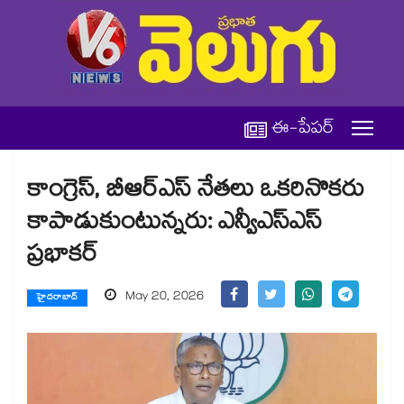
ఈ-పేపర్
కాంగ్రెస్, బీఆర్ఎస్ నేతలు ఒకరినొకరు
కాపాడుకుంటున్నరు: ఎన్వీఎస్ఎస్
ప్రభాకర్
May 20, 2026
హైదరాబాద్