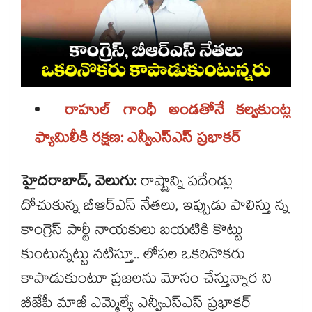
రాహుల్ గాంధీ అండతోనే కల్వకుంట్ల
ఫ్యామిలీకి రక్షణ: ఎన్వీఎస్ఎస్ ప్రభాకర్
హైదరాబాద్, వెలుగు:
రాష్ట్రాన్ని పదేండ్లు
దోచుకున్న బీఆర్ఎస్ నేతలు, ఇప్పుడు పాలిస్తు న్న
కాంగ్రెస్ పార్టీ నాయకులు బయటికి కొట్టు
కుంటున్నట్టు నటిస్తూ.. లోపల ఒకరినొకరు
కాపాడుకుంటూ ప్రజలను మోసం చేస్తున్నార ని
బీజేపీ మాజీ ఎమ్మెల్యే ఎన్వీఎస్ఎస్ ప్రభాకర్