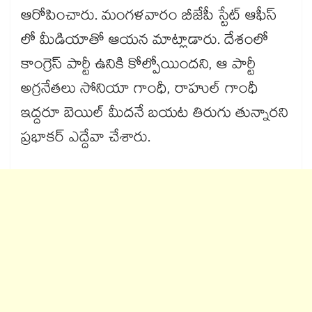
ఆరోపించారు. మంగళవారం బీజేపీ స్టేట్​ ఆఫీస్​
లో మీడియాతో ఆయన మాట్లాడారు. దేశంలో
కాంగ్రెస్ పార్టీ ఉనికి కోల్పోయిందని, ఆ పార్టీ
అగ్రనేతలు సోనియా గాంధీ, రాహుల్ గాంధీ
ఇద్దరూ బెయిల్ మీదనే బయట తిరుగు తున్నారని
ప్రభాకర్ ఎద్దేవా చేశారు.