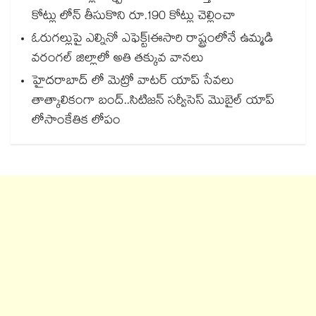
కోట్లు లోన్ తీసుకొని రూ.190 కోట్లు చెల్లించా
ఓరుగల్లుపై ఎల్నినో ఎఫెక్ట్!ఈసారి రాష్ట్రంలోనే ఉమ్మడి
వరంగల్ జిల్లాలో అతి తక్కువ వానలు
హైదరాబాద్ లో మెట్రో వాటర్‌‌ యాప్ సేవలు
తాత్కాలికంగా బంద్..సిటిజన్ సర్వీసెస్ మొబైల్ యాప్
లోసాంకేతిక లోపం