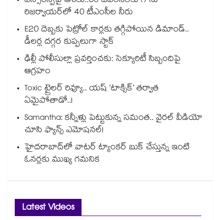
ఎస్సారెస్పీపై ఆశలు..80 టీఎంసీలకు గాను
రిజర్వాయర్‌‌‌‌‌‌‌‌‌‌‌‌‌‌‌‌లో 40 టీఎంసీల నీరు
E20 దెబ్బకు పెట్రోల్ కార్లకు తగ్గిపోయిన డిమాండ్..
డీలర్ల దగ్గర కుప్పలుగా స్టాక్
ఢిల్లీ పోలీసుల్లా ప్రవర్తించకు: సెక్యూరిటీ సిబ్బందిపై
ఆగ్రహం
Toxic ట్రైలర్ రివ్యూ.. యష్ ‘టాక్సిక్’ తర్వాత
ఏమైపోతాడో..!
Samantha: కన్నీళ్లు పెట్టుకున్న సమంత.. వైరల్ వీడియో
చూసి ఫ్యాన్స్ ఎమోషనల్!
హైదరాబాద్⁪లో వాటర్ ట్యాంకర్ బుక్ చేస్తున్న ఇంటి
ఓనర్లకు ముఖ్య గమనిక
Latest Videos