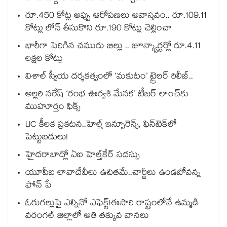
రూ.450 కోట్ల అప్పు ఆరోపణలు అవాస్తవం.. రూ.109.11
కోట్లు లోన్ తీసుకొని రూ.190 కోట్లు చెల్లించా
భారీగా పెరిగిన చమురు బిల్లు .. జూన్క్వార్టర్లో రూ.4.11
లక్షల కోట్లు
విశాల్ స్వీయ దర్శకత్వంలో ‘మకుటం’ ట్రైలర్ రిలీజ్..
అల్లరి నరేష్ ‘రంభ ఊర్వశి మేనక’ టీజర్ లాంచ్‌కు
ముహూర్తం ఫిక్స్
LIC కీలక ప్రకటన..హెల్త్ ఇన్సూరెన్స్, ఫిన్‌టెక్‌లో
పెట్టుబడులు!
హైదరాబాద్లో ఏఐ హెల్త్‌‌‌‌‌‌‌‌‌‌‌‌‌‌‌‌‌‌‌‌‌‌‌‌‌‌‌‌‌‌‌‌కేర్ సదస్సు
యూపీఐ లావాదేవీలు ఉచితమే..చార్జీలు ఉండబోవన్న
ఫోన్ పే
ఓరుగల్లుపై ఎల్నినో ఎఫెక్ట్!ఈసారి రాష్ట్రంలోనే ఉమ్మడి
వరంగల్ జిల్లాలో అతి తక్కువ వానలు