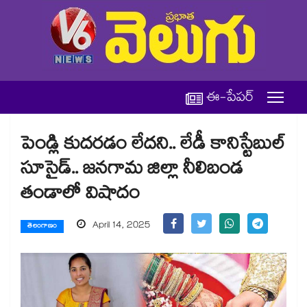
ఈ-పేపర్
పెండ్లి కుదరడం లేదని.. లేడీ కానిస్టేబుల్
సూసైడ్.. జనగామ జిల్లా నీలిబండ
తండాలో విషాదం
April 14, 2025
తెలంగాణం