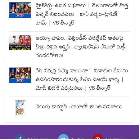
హైకోర్టు-ఉచిత పథకాలు | తెలంగాణలో కొత్త
పెన్షన్ నిబంధనలు | భారీ వర్షం-ట్రాఫిక్
జామ్ | V6 తీన్మార్
అయ్యో పాపం.. వెస్టిండీస్ వరల్డ్‌కప్ ఆశలపై
నీళ్లు చల్లిన ఆఫ్ఘన్.. క్వాలిఫికేషన్ రేసులో మళ్లీ
గందరగోళం!
గిగ్ వర్కర్ల సమ్మె వాయిదా | విడాకుల కేసును
ఉపసంహరించుకున్న సీఎం విజయ్ భార్య |
మోదీ విదేశీ పర్యటనలు | V6 తీన్మార్
వెలుగు కార్టూన్ : గాజాలో శాంతి పవనాలు