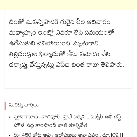
దీంతో మనస్తాపానికి గురైన లీల ఆదివారం
మధ్యాహ్నం ఇంట్లో ఎవరూ లేని సమయంలో
ఉరేసుకుని చనిపోయింది. మృతురాలి
తల్లిదండ్రుల ఫిర్యాదుతో కేసు నమోదు చేసి
దర్యాప్తు చేస్తున్నట్లు ఎస్ఐ చింత రాజు తెలిపారు.
మరిన్ని వార్తలు
హైదరాబాద్–నాగపూర్ హైవే పక్కన... షబ్బీర్ అలీ గెస్ట్
హౌజ్ వద్ద కాంపౌండ్ వాల్ కూల్చివేత
రూ.450 కోట్ల అప్పు ఆరోపణలు అవాస్తవం.. రూ.109.11