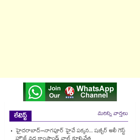
మరిన్ని వార్తలు
లేటెస్ట్
హైదరాబాద్–నాగపూర్ హైవే పక్కన... షబ్బీర్ అలీ గెస్ట్
హౌజ్ వద్ద కాంపౌండ్ వాల్ కూల్చివేత