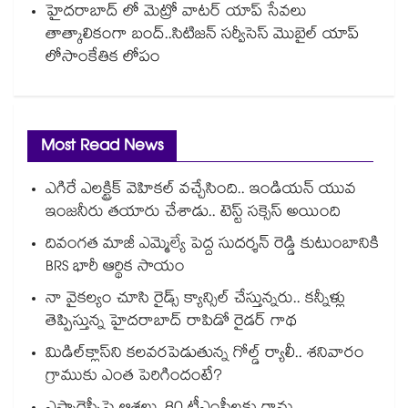
హైదరాబాద్ లో మెట్రో వాటర్‌‌ యాప్ సేవలు
తాత్కాలికంగా బంద్..సిటిజన్ సర్వీసెస్ మొబైల్ యాప్
లోసాంకేతిక లోపం
Most Read News
ఎగిరే ఎలక్ట్రిక్ వెహికల్ వచ్చేసింది.. ఇండియన్ యువ
ఇంజనీరు తయారు చేశాడు.. టెస్ట్ సక్సెస్ అయింది
దివంగత మాజీ ఎమ్మెల్యే పెద్ద సుదర్శన్ రెడ్డి కుటుంబానికి
BRS భారీ ఆర్థిక సాయం
నా వైకల్యం చూసి రైడ్స్ క్యాన్సిల్ చేస్తున్నరు.. కన్నీళ్లు
తెప్పిస్తున్న హైదరాబాద్ రాపిడో రైడర్ గాథ
మిడిల్‌క్లాస్‌ని కలవరపెడుతున్న గోల్డ్ ర్యాలీ.. శనివారం
గ్రాముకు ఎంత పెరిగిందంటే?