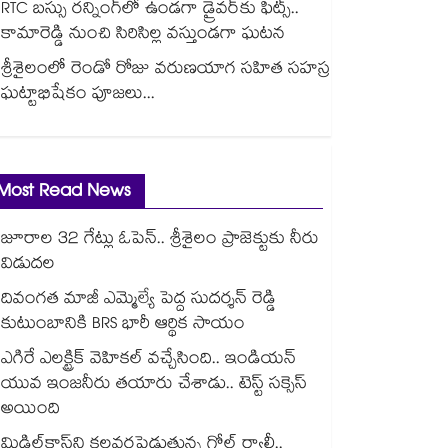
RTC బస్సు రన్నింగ్⁫లో ఉండగా డ్రైవర్‌కు ఫిట్స్..
కామారెడ్డి నుంచి సిరిసిల్ల వస్తుండగా ఘటన
శ్రీశైలంలో రెండో రోజు వరుణయాగ సహిత సహస్ర
ఘట్టాభిషేకం పూజలు...
Most Read News
జూరాల 32 గేట్లు ఓపెన్.. శ్రీశైలం ప్రాజెక్టుకు నీరు
విడుదల
దివంగత మాజీ ఎమ్మెల్యే పెద్ద సుదర్శన్ రెడ్డి
కుటుంబానికి BRS భారీ ఆర్థిక సాయం
ఎగిరే ఎలక్ట్రిక్ వెహికల్ వచ్చేసింది.. ఇండియన్
యువ ఇంజనీరు తయారు చేశాడు.. టెస్ట్ సక్సెస్
అయింది
మిడిల్‌క్లాస్‌ని కలవరపెడుతున్న గోల్డ్ ర్యాలీ..