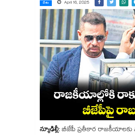
April 16, 2025
దేశం
న్యూఢిల్లీ
: బీజేపీ ప్రతీకార రాజకీయాలకు పా