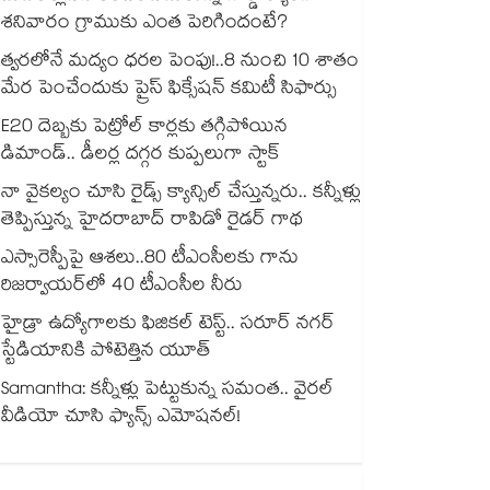
శనివారం గ్రాముకు ఎంత పెరిగిందంటే?
త్వరలోనే మద్యం ధ‌‌ర‌‌ల పెంపు!..8 నుంచి 10 శాతం
మేర పెంచేందుకు ప్రైస్ ఫిక్సేష‌‌న్ క‌‌మిటీ సిఫార్సు
E20 దెబ్బకు పెట్రోల్ కార్లకు తగ్గిపోయిన
డిమాండ్.. డీలర్ల దగ్గర కుప్పలుగా స్టాక్
నా వైకల్యం చూసి రైడ్స్ క్యాన్సిల్ చేస్తున్నరు.. కన్నీళ్లు
తెప్పిస్తున్న హైదరాబాద్ రాపిడో రైడర్ గాథ
ఎస్సారెస్పీపై ఆశలు..80 టీఎంసీలకు గాను
రిజర్వాయర్‌‌‌‌‌‌‌‌‌‌‌‌‌‌‌‌లో 40 టీఎంసీల నీరు
హైడ్రా ఉద్యోగాలకు ఫిజికల్ టెస్ట్.. సరూర్ నగర్
స్టేడియానికి పోటెత్తిన యూత్
Samantha: కన్నీళ్లు పెట్టుకున్న సమంత.. వైరల్
వీడియో చూసి ఫ్యాన్స్ ఎమోషనల్!