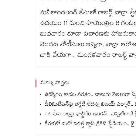
మనీలాండరింగ్ కేసులో రాబర్ట్ వాద్రా స్ట
ఉదయం 11 నుంచి సాయంత్రం 6 గంటల 
బుధవారం కూడా విచారణకు హాజరుకావా
మొదట నోటీసులు ఇవ్వగా, వాద్రా ఆరోజ
జారీ చేయగా.. మంగళవారం రాబర్ట్ వా
మరిన్ని వార్తలు
ఉద్యోగం కాదది నరకం.. నాలుగు నెలలుగా వీక్లీ 
డీలిమిటేషన్‎పై తగ్గేదే లేదన్న విజయ్ సర్కార్
UPI పేమెంట్లపై ఛార్జీలేం ఉండవ్.. ఎప్పటిలానే ఫ్రీ.
కేరళలో మరో వరల్డ్ క్లాస్ క్రికెట్ స్టేడియం.. జ