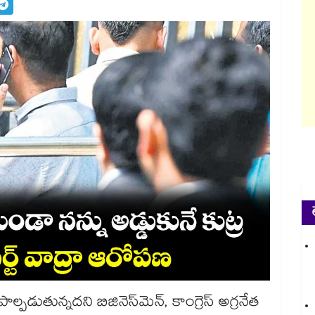
ల్పడుతున్నదని బిజినెస్‌‌మెన్, కాంగ్రెస్ అగ్రనేత