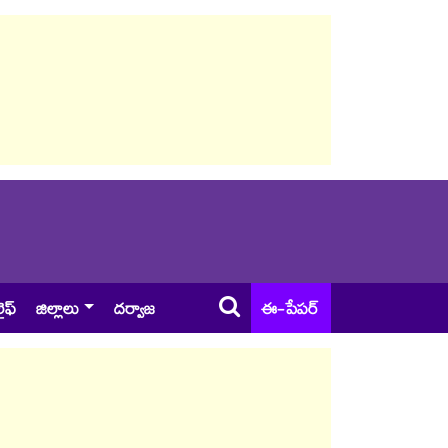
ైఫ్
జిల్లాలు
దర్వాజ
ఈ-పేపర్