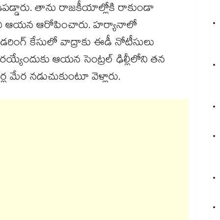
డిపడ్డారు. తాను రాజకీయాల్లోకి రాకుండా
న్నదని ఆయన ఆరోపించారు. హర్యానాలో
ింగ్ కేసులో వాద్రాకు ఈడీ నోటీసులు
య్యేందుకు ఆయన సెంట్రల్ ఢిల్లీలోని తన
్ల మేర నడుచుకుంటూ వెళ్లారు.