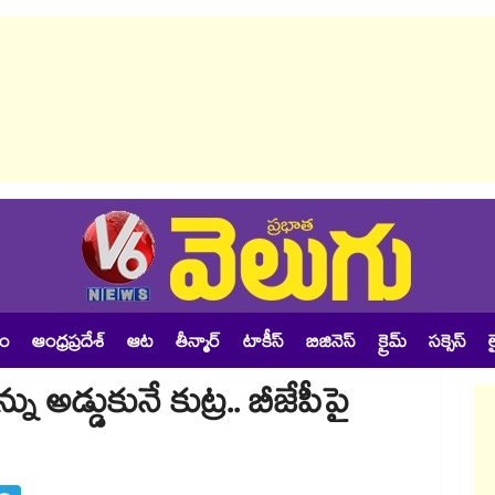
శం
ఆంధ్రప్రదేశ్
ఆట
తీన్మార్
టాకీస్
బిజినెస్
క్రైమ్
సక్సెస్
ల
 అడ్డుకునే కుట్ర.. బీజేపీపై