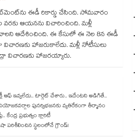
ేట్‌‌మెంట్‌‌ను ఈడీ రికార్డు చేసింది. సోమవారం
వరకు ఆయనను విచారించింది. మళ్లీ
లని ఆదేశించింది. ఈ కేసులో ఈ నెల 8న ఈడీ
ు విచారణకు హాజరుకాలేదు. మళ్లీ నోటీసులు
ద్రా విచారణకు హాజరయ్యారు.
ఆఫ్ ఇవ్వలేదు.. టార్గెట్ చేశారు.. ఇదేంటని అడిగితే..
.. నియోజకవర్గాల పునర్విభజనకు వ్యతిరేకంగా తీర్మానం
. కేంద్ర ప్రభుత్వం క్లారిటీ
ై షా పరిశీలించిన స్థలంలోనే గ్రౌండ్!