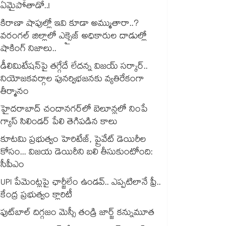
ఏమైపోతాడో..!
కిరాణా షాపుల్లో ఇవి కూడా అమ్ముతారా..?
వరంగల్ జిల్లాలో ఎక్సైజ్ అధికారుల దాడుల్లో
షాకింగ్ నిజాలు..
డీలిమిటేషన్‎పై తగ్గేదే లేదన్న విజయ్ సర్కార్..
నియోజకవర్గాల పునర్విభజనకు వ్యతిరేకంగా
తీర్మానం
హైదరాబాద్⁪ చందానగర్⁫లో బెలూన్లలో నింపే
గ్యాస్ సిలిండర్ పేలి తెగిపడిన కాలు
కూటమి ప్రభుత్వం హెరిటేజ్, ప్రైవేట్ డెయిరీల
కోసం... విజయ డెయిరీని బలి తీసుకుంటోంది:
సీపీఎం
UPI పేమెంట్లపై ఛార్జీలేం ఉండవ్.. ఎప్పటిలానే ఫ్రీ..
కేంద్ర ప్రభుత్వం క్లారిటీ
ఫుట్‎బాల్ దిగ్గజం మెస్సీ తండ్రి జార్జ్ కన్నుమూత