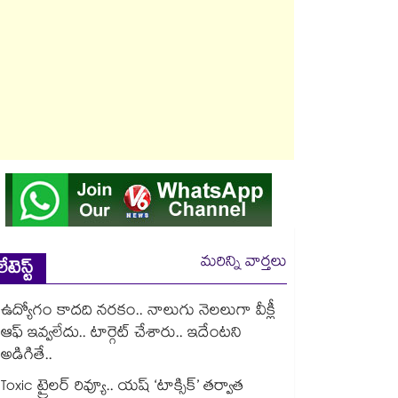
మరిన్ని వార్తలు
లేటెస్ట్
ఉద్యోగం కాదది నరకం.. నాలుగు నెలలుగా వీక్లీ
ఆఫ్ ఇవ్వలేదు.. టార్గెట్ చేశారు.. ఇదేంటని
అడిగితే..
Toxic ట్రైలర్ రివ్యూ.. యష్ ‘టాక్సిక్’ తర్వాత