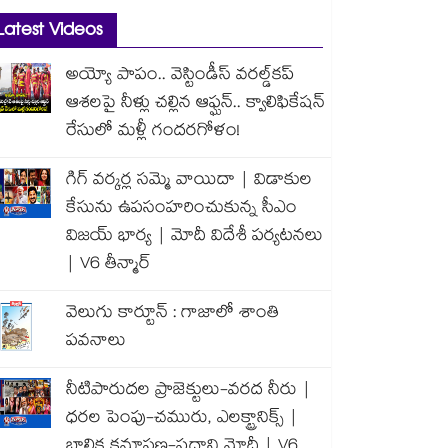
Latest Videos
అయ్యో పాపం.. వెస్టిండీస్ వరల్డ్‌కప్
ఆశలపై నీళ్లు చల్లిన ఆఫ్ఘన్.. క్వాలిఫికేషన్
రేసులో మళ్లీ గందరగోళం!
గిగ్ వర్కర్ల సమ్మె వాయిదా | విడాకుల
కేసును ఉపసంహరించుకున్న సీఎం
విజయ్ భార్య | మోదీ విదేశీ పర్యటనలు
| V6 తీన్మార్
వెలుగు కార్టూన్ : గాజాలో శాంతి
పవనాలు
నీటిపారుదల ప్రాజెక్టులు-వరద నీరు |
ధరల పెంపు-చమురు, ఎలక్ట్రానిక్స్ |
బాలిక క్షమాపణ-ప్రధాని మోదీ | V6