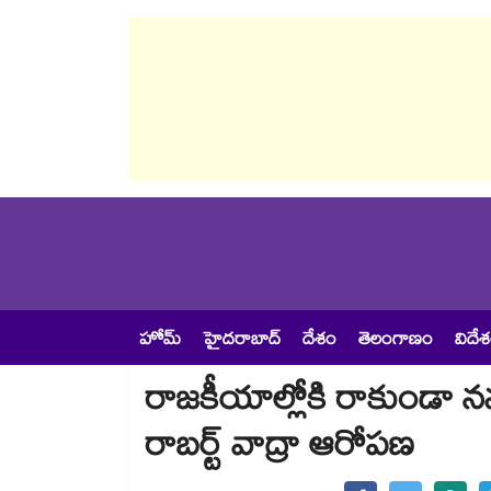
హోమ్
హైదరాబాద్
దేశం
తెలంగాణం
విదే
రాజకీయాల్లోకి రాకుండా నన్ను
రాబర్ట్ వాద్రా ఆరోపణ