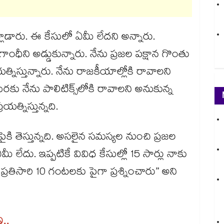
ాడారు. ఈ కేసులో ఏమీ లేదని అన్నారు.
గాంధీని అడ్డుకున్నారు. నేను ప్రజల పక్షాన గొంతు
రయత్నిస్తున్నారు. నేను రాజకీయాల్లోకి రావాలని
రకు నేను పాలిటిక్స్‌‌లోకి రావాలని అనుకున్న
్రయత్నిస్తున్నది.
ి తెస్తున్నది. అసలైన సమస్యల నుంచి ప్రజల
ఏమీ లేదు. ఇప్పటికే వివిధ కేసుల్లో 15 సార్లు నాకు
్రతిసారి 10 గంటలకు పైగా ప్రశ్నించారు” అని
ణ..