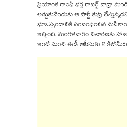
ప్రియాంక గాంధీ భర్త రాబర్ట్ వాద్రా మం
అడ్డుకునేందుకు ఆ పార్టీ కుట్ర చేస్తు
భూఒప్పందానికి సంబంధించిన మనీలాండర
ఇచ్చింది. మంగళవారం విచారణకు హాజర
ఇంటి నుంచి ఈడీ ఆఫీసుకు 2 కిలోమీటర