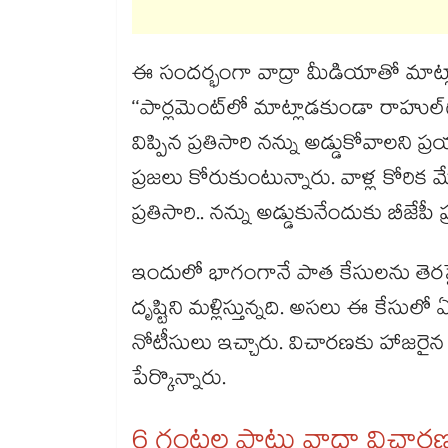
ఈ సందర్భంగా వాద్రా మీడియాతో మాట్ల
‘‘పార్లమెంట్‌‌లో మాట్లాడకుండా రాహుల్‌‌
విప్పిన ప్రతిసారి నన్ను అడ్డుకోవాలని ప్
ప్రజలు కోరుకుంటున్నారు. వాళ్ల కోరిక మే
ప్రతిసారి.. నన్ను అడ్డుకునేందుకు బీజేపీ ప
ఇందులో భాగంగానే పాత కేసులను తెరపైక
దృష్టిని మళ్లిస్తున్నది. అసలు ఈ కేసులో 
నోటీసులు ఇచ్చారు. విచారణకు హాజరైన ప
పేర్కొన్నారు.
6 గంటల పాటు వాద్రా విచార