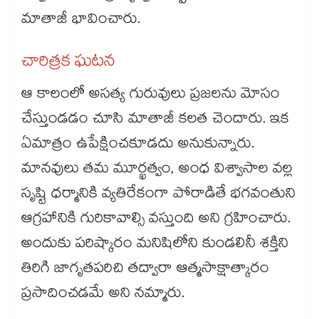
మాతాజీ భావించారు.
చారిత్రక ఘటన
ఆ కాలంలో అసత్య గురువులు ప్రజలను మోసం
చేస్తుండడం చూసి మాతాజీ కలత చెందారు. ఇక
ఏమాత్రం ఉపేక్షించకూడదు అనుకున్నారు.
మానవులు తమ మూర్ఖత్వం, అంధ విశ్వాసాల వల్ల
సృష్టి ధర్మానికి వ్యతిరేకంగా పోరాడితే భగవంతుని
ఆగ్రహానికి గురికావాల్సి వస్తుంది అని గ్రహించారు.
అందుకు పరిష్కారం మనిషిలోని కుండలినీ శక్తిని
తిరిగి జాగృతపరిచి తద్వారా ఆత్మసాక్షాత్కారం
ప్రసాదించడమే అని నమ్మారు.