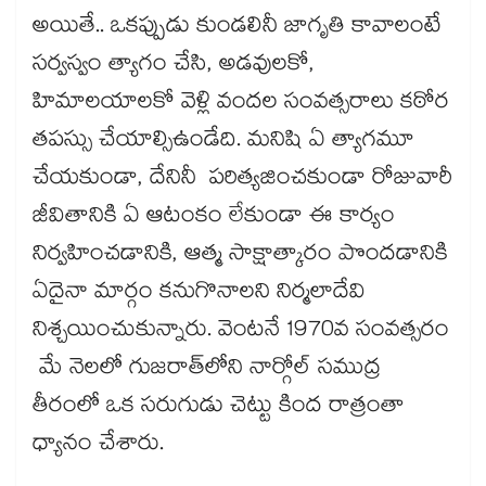
అయితే.. ఒకప్పుడు కుండలినీ జాగృతి కావాలంటే
సర్వస్వం త్యాగం చేసి, అడవులకో,
హిమాలయాలకో వెళ్లి వందల సంవత్సరాలు కఠోర
తపస్సు చేయాల్సిఉండేది. మనిషి ఏ త్యాగమూ
చేయకుండా, దేనినీ పరిత్యజించకుండా రోజువారీ
జీవితానికి ఏ ఆటంకం లేకుండా ఈ కార్యం
నిర్వహించడానికి, ఆత్మ సాక్షాత్కారం పొందడానికి
ఏదైనా మార్గం కనుగొనాలని నిర్మలాదేవి
నిశ్చయించుకున్నారు. వెంటనే 1970వ సంవత్సరం
మే నెలలో గుజరాత్‌‌‌‌లోని నార్గోల్ సముద్ర
తీరంలో ఒక సరుగుడు చెట్టు కింద రాత్రంతా
ధ్యానం చేశారు.