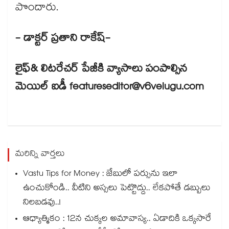
పొందారు.
- డాక్టర్ ప్రతాని రాకేష్-
లైఫ్​& లిటరేచర్​ పేజీకి వ్యాసాలు పంపాల్సిన
మెయిల్​ ఐడీ featureseditor@v6velugu.com
మరిన్ని వార్తలు
Vastu Tips for Money : జేబులో పర్సును ఇలా
ఉంచుకోండి.. వీటిని అస్సలు పెట్టొద్దు.. లేకపోతే డబ్బులు
నిలబడవు..!
ఆధ్యాత్మికం : 12న చుక్కల అమావాస్య.. ఏడాదికి ఒక్కసారే