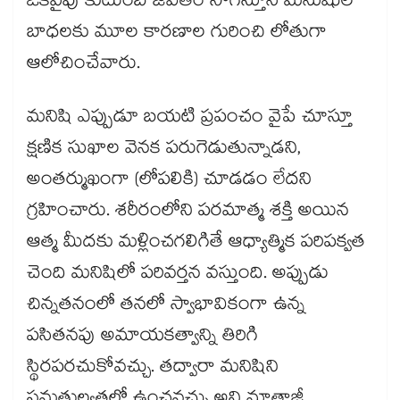
ఒకవైపు కుటుంబ జీవితం సాగిస్తూనే మనుషుల
బాధలకు మూల కారణాల గురించి లోతుగా
ఆలోచించేవారు.
మనిషి ఎప్పుడూ బయటి ప్రపంచం వైపే చూస్తూ
క్షణిక సుఖాల వెనక పరుగెడుతున్నాడని,
అంతర్ముఖంగా (లోపలికి) చూడడం లేదని
గ్రహించారు. శరీరంలోని పరమాత్మ శక్తి అయిన
ఆత్మ మీదకు మళ్లించగలిగితే ఆధ్యాత్మిక పరిపక్వత
చెంది మనిషిలో పరివర్తన వస్తుంది. అప్పుడు
చిన్నతనంలో తనలో స్వాభావికంగా ఉన్న
పసితనపు అమాయకత్వాన్ని తిరిగి
స్థిరపరచుకోవచ్చు. తద్వారా మనిషిని