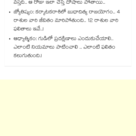
వస్తది.. ఆ రోజు ఇలా చేస్తే దోషాలు పోతాయి..
జ్యోతిష్యం: కర్కాటకరాశిలో బుధాదిత్య రాజయోగం.. 4
రాశుల వారి జీవితం మారిపోతుంది.. 12 రాశుల వారి
ఫలితాలు ఇవే..!
ఆధ్యాత్మికం: గుడిలో ప్రదక్షిణాలు ఎందుకుచేయాలి..
ఎలాంటి నియమాలు పాటించాలి .. ఎలాంటి ఫలితం
కలుగుతుంది.!