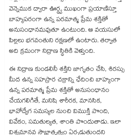
వెన్నెముక ద్వారా ఊర్థ్వ ముఖంగా ప్రయాణిస్తూ
బాహ్యపరంగా ఉన్న పరమాత్మ ప్రేమ శక్తితో
అనుసంధానమవుతూ ఉంటుంది. ఆ వయసులో
పిల్లలు భగవంతుని రక్షణలో ఉంటారు. తర్వాత
అది క్రమంగా నిద్రాణ స్థితికి వెళ్తుంది.
ఈ నిద్రాణ కుండలినీ శక్తిని జాగృతం చేసి, శిరస్సు
మీద ఉన్న సహస్రార చక్రాన్ని ఛేదించి బాహ్యంగా
ఉన్న పరమాత్మ ప్రేమ శక్తితో అనుసంధానం
చేయగలిగితే, మనిషి శారీరక, మానసిక,
భావోద్వేగ సమస్యల నుంచి విముక్తి పొంది,
వివేకం, సమతుల్యత, శాంతి పొందుతాడు. ఇలా
విశ్వమానవ సౌభ్రాతృత్వం ఏర్పడుతుందని