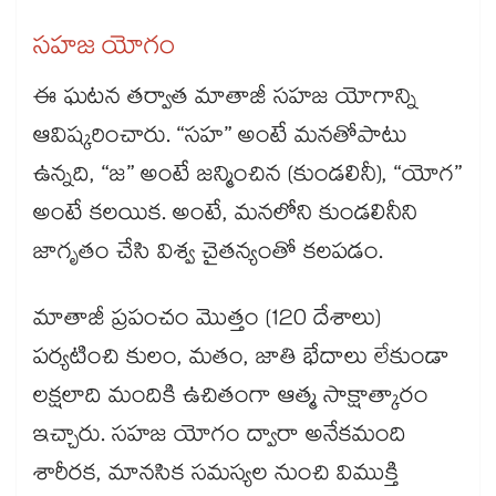
సహజ యోగం
ఈ ఘటన తర్వాత మాతాజీ సహజ యోగాన్ని
ఆవిష్కరించారు. “సహ” అంటే మనతోపాటు
ఉన్నది, “జ” అంటే జన్మించిన (కుండలినీ), “యోగ”
అంటే కలయిక. అంటే, మనలోని కుండలినీని
జాగృతం చేసి విశ్వ చైతన్యంతో కలపడం.
మాతాజీ ప్రపంచం మొత్తం (120 దేశాలు)
పర్యటించి కులం, మతం, జాతి భేదాలు లేకుండా
లక్షలాది మందికి ఉచితంగా ఆత్మ సాక్షాత్కారం
ఇచ్చారు. సహజ యోగం ద్వారా అనేకమంది
శారీరక, మానసిక సమస్యల నుంచి విముక్తి