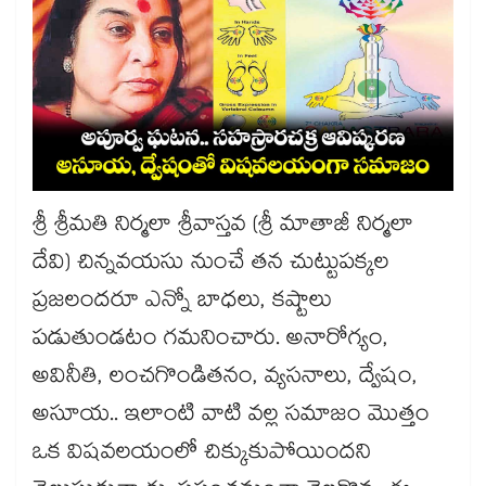
శ్రీ శ్రీమతి నిర్మలా శ్రీవాస్తవ (శ్రీ మాతాజీ నిర్మలా
దేవి) చిన్నవయసు నుంచే తన చుట్టుపక్కల
ప్రజలందరూ ఎన్నో బాధలు, కష్టాలు
పడుతుండటం గమనించారు. అనారోగ్యం,
అవినీతి, లంచగొండితనం, వ్యసనాలు, ద్వేషం,
అసూయ.. ఇలాంటి వాటి వల్ల సమాజం మొత్తం
ఒక విషవలయంలో చిక్కుకుపోయిందని