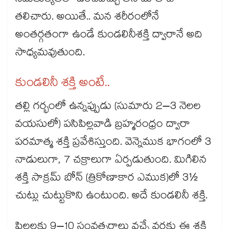
సమతుల్యతలో ఉంచవచ్చు అని మాతాజీ
తలిచారు. అయితే.. మన శరీరంలోనే
అంతర్గతంగా ఉండే కుండలినీశక్తి ద్వారానే అది
సాధ్యమవుతుంది.
కుండలినీ శక్తి అంటే..
తల్లి గర్భంలో ఉన్నప్పుడు (సుమారు 2–3 నెలల
వయసులో) పసిపిల్లవాడి బ్రహ్మరంధ్రం ద్వారా
పరమాత్మ శక్తి ప్రవేశిస్తుంది. వెన్నెముక భాగంలో 3
నాడులుగా, 7 చక్రాలుగా ఏర్పడుతుంది. మిగిలిన
శక్తి సాక్రమ్ బోన్ (త్రికోణాకార ఎముక)లో 3½
చుట్లు చుట్టుకొని ఉంటుంది. అదే కుండలినీ శక్తి.
పిల్లలకు 9–10 సంవత్సరాలు వచ్చే వరకు ఈ శక్తి