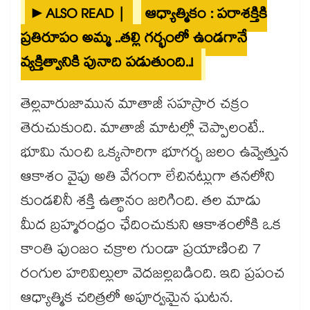
►ALSO READ |
ఆధ్యాత్మికం : పరాశక్తికి
ప్రతిరూపం అమ్మ ..తల్లి గర్భంలో ఉండగానే
వ్యక్తిత్వానికి పునాది పడుతుంది..!
తెల్లవారుజామున మాతాజీ సహస్రార చక్రం
తెరుచుకుంది. మాతాజీ మాటల్లో చెప్పాలంటే..
భూమి నుంచి ఒక్కసారిగా భూగర్భ జలం ఉవ్వెత్తున
ఆకాశం వైపు అతి వేగంగా లేచినట్లుగా తనలోని
కుండలినీ శక్తి ఉత్థానం జరిగింది. తల మాడు
మీద బ్రహ్మరంధ్రం ఛేదించుకుని ఆకాశంలోకి ఒక
కాంతి పుంజం చక్రాల గుండా ప్రయాణించి 7
రంగుల హరివిల్లులా వెదజల్లబడింది. ఇది ప్రపంచ
ఆధ్యాత్మిక చరిత్రలో అపూర్వమైన ఘటన.