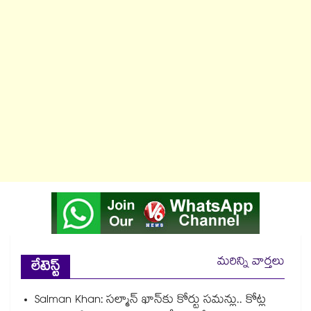
మరిన్ని వార్తలు
లేటెస్ట్
Salman Khan: సల్మాన్ ఖాన్‌కు కోర్టు సమన్లు.. కోట్ల