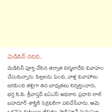
మెడిసిన్ చదివి..
మెడిసిన్ పూర్తి చేసిన తర్వాత నిర్మలాదేవి వివాహం
చేసుకున్నారు. పిల్లలను పెంచి, వాళ్ల వివాహాలు
జరిపించి తల్లిగా తన బాధ్యతలు నిర్వర్తించారు.
భర్త సి.పి. శ్రీవాస్తవ్ ఐఏఎస్ అధికారి. ప్రధాని లాల్
బహదూర్ శాస్త్రికి సెక్రటరీగా పనిచేసేవారు. ఆమె