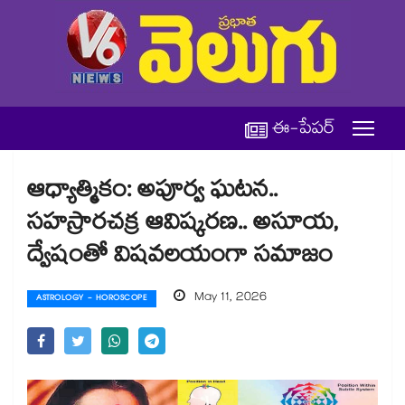
ఈ-పేపర్
ఆధ్యాత్మికం: అపూర్వ ఘటన..
సహస్రారచక్ర ఆవిష్కరణ.. అసూయ,
ద్వేషంతో విషవలయంగా సమాజం
May 11, 2026
ASTROLOGY - HOROSCOPE