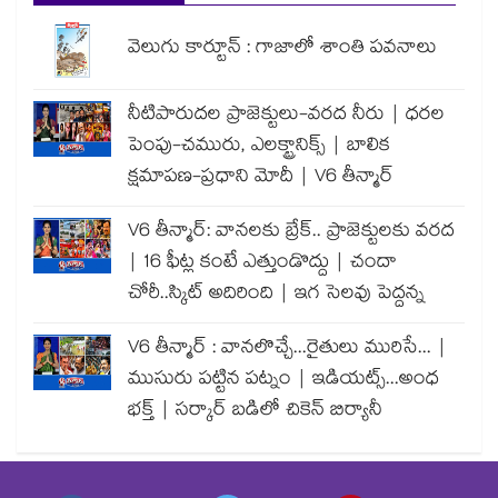
వెలుగు కార్టూన్ : గాజాలో శాంతి పవనాలు
నీటిపారుదల ప్రాజెక్టులు-వరద నీరు | ధరల
పెంపు-చమురు, ఎలక్ట్రానిక్స్ | బాలిక
క్షమాపణ-ప్రధాని మోదీ | V6 తీన్మార్
V6 తీన్మార్: వానలకు బ్రేక్.. ప్రాజెక్టులకు వరద
| 16 ఫీట్ల కంటే ఎత్తుండొద్దు | చందా
చోరీ..స్కిట్ అదిరింది | ఇగ సెలవు పెద్దన్న
V6 తీన్మార్ : వానలొచ్చే...రైతులు మురిసే... |
ముసురు పట్టిన పట్నం | ఇడియట్స్...అంధ
భక్త్ | సర్కార్ బడిలో చికెన్ బిర్యానీ