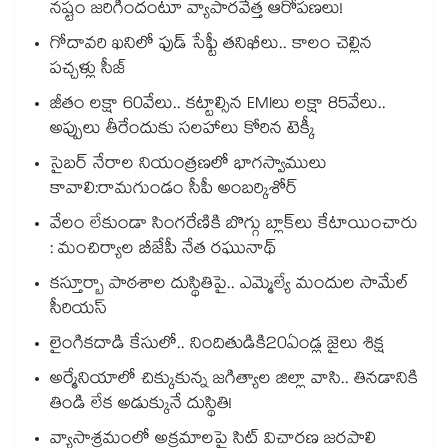
నష్టం జరిగిందంటూ వ్యాపారవేత్త ఆరోపణలు!
గోదావరి ఖనిలో ఫుడ్ సేఫ్టీ తనిఖీలు.. కాలం చెల్లిన
పచ్చళ్లు సీజ్
జీతం లక్షా 60వేలు.. కట్టాల్సిన EMIలు లక్షా 85వేలు..
అప్పులు తీరేందుకు సలహాలు కోరిన టెక్కీ
సైబర్ నేరాల నియంత్రణలో భాగస్వాములు
కావాలి:రామగుండం సీపీ అంబర్కిశోర్‌‌‌‌‌‌‌‌‌‌‌‌‌‌‌‌
వేలం లేకుండా సింగరేణికి బొగ్గు బ్లాక్‌‌‌‌‌‌‌‌లు కేటాయించారు
: మంచిర్యాల బీజేపీ నేత రఘునాథ్
కస్తూర్బా పాఠశాల దుస్థితిపై.. ఎమ్మెల్యే మందుల సామేల్
సీరియస్
లైంగికదాడి కేసులో.. నిందితుడికి20ఏండ్ల జైలు శిక్ష
అర్మేనియాలో చిక్కుకున్న జగిత్యాల జిల్లా వాసి.. తినడానికి
తిండి లేక అడుక్కునే దుస్థితి!
వ్యాసాశ్రమంలో అక్రమాలపై సిట్‌‌‌‌‌‌‌‌‌‌‌‌‌‌‌‌‌‌‌‌‌‌‌‌‌‌‌‌‌‌‌‌ విచారణ జరపాలి