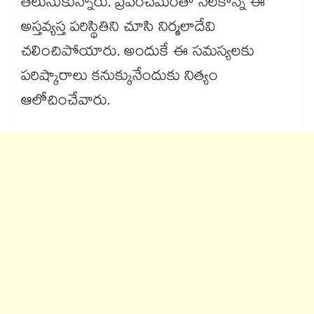
తెలుసుకున్నారు. ప్రపంచమంతా నెలకొన్న ఈ
అస్తవ్యస్త పరిస్థితిని చూసి నిర్మలాదేవి
చలించిపోయారు. అందుకే ఈ సమస్యలకు
పరిష్కారాలు కనుక్కునేందుకు నిత్యం
ఆలోచించేవారు.