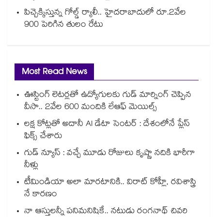
పిచ్చెక్కిస్తున్న గోల్డ్ ర్యాలీ.. హైదరాబాదులో రూ.2వేల
900 పెరిగిన తులం రేటు
Most Read News
ఊస్టింగ్ లెటర్లతో ఉద్యోగులకు గుడ్ మార్నింగ్ చెప్పిన
వీసా.. 2వేల 600 మందికి లేఆఫ్ మెయిల్స్
లక్ష కోట్లతో అదానీ AI డేటా సెంటర్ : దేశంలోనే ప్లేస్
ఫిక్స్ చేశారు
గుడ్ న్యూస్ : వచ్చే మూడు రోజులు కృష్ణా నదికి భారీగా
నీళ్లు
టీమిండియా అలా మారటానికి.. విరాట్ కోహ్లీ, రవిశాస్త్రి
నే కారణం
నా ఆస్తులన్నీ పనిమనిషికే.. నటుడు రంగనాథ్ చివరి