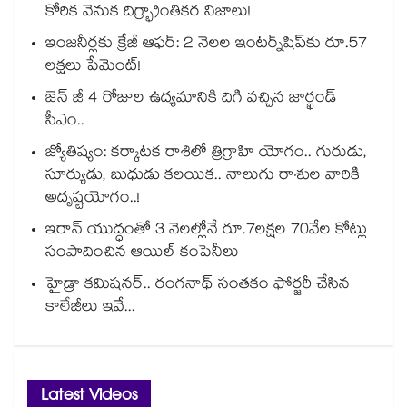
కోరిక వెనుక దిగ్భ్రాంతికర నిజాలు!
ఇంజనీర్లకు క్రేజీ ఆఫర్: 2 నెలల ఇంటర్న్‌షిప్‌కు రూ.57
లక్షలు పేమెంట్!
జెన్ జీ 4 రోజుల ఉద్యమానికి దిగి వచ్చిన జార్ఖండ్
సీఎం..
జ్యోతిష్యం: కర్కాటక రాశిలో త్రిగ్రాహి యోగం.. గురుడు,
సూర్యుడు, బుధుడు కలయిక.. నాలుగు రాశుల వారికి
అదృష్టయోగం..!
ఇరాన్ యుద్ధంతో 3 నెలల్లోనే రూ.7లక్షల 70వేల కోట్లు
సంపాదించిన ఆయిల్ కంపెనీలు
హైడ్రా కమిషనర్.. రంగనాథ్ సంతకం ఫోర్జరీ చేసిన
కాలేజీలు ఇవే...
Latest Videos