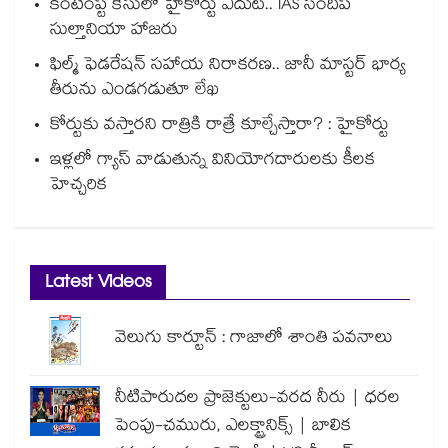
కంటెంప్ట్ కేసులో హైకోర్టు ఎదుట.. IAS సందీప్
సుల్తానియా హాజరు
ఫిల్మ్ ఫెడరేషన్ సహాయ నిరాకరణ.. జానీ మాస్టర్ భార్య
తీరును ఎండగడుతూ లేఖ
కోర్టుకు వస్తారని రాత్రికి రాత్రే కూల్చేస్తారా? : హైకోర్టు
ఇళ్లలో గ్యాస్ వాడుతున్న వినియోగదారులకు కీలక
హెచ్చరిక
Latest Videos
వెలుగు కార్టూన్ : గాజాలో శాంతి పవనాలు
నీటిపారుదల ప్రాజెక్టులు-వరద నీరు | ధరల
పెంపు-చమురు, ఎలక్ట్రానిక్స్ | బాలిక