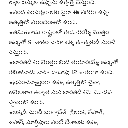
లక్షల టన్నుల ఉప్పును ఉత్పత్తి చేస్తుంది.
*వంద సంవత్సరాలకు పైగా ఈ నగరం ఉప్పు
ఉత్పత్తిలో ముందంజలో ఉంది.
*తమిళనాడు రాష్ట్రంలో తయారయ్యే మొత్తం
ఉప్పులో 9 శాతం వాటా ఒక్క తూత్తుకుడి నుంచే
వస్తుంది.
*భారతదేశం మొత్తం మీద తయారయ్యే ఉప్పులో
తమిళనాడు వాటా దాదాపు 12 శాతంగా ఉంది.
*ప్రపంచవ్యాప్తంగా ఉప్పు ఉత్పత్తిలో చైనా,
అమెరికాల తర్వాత మన భారతదేశమే మూడవ
స్థానంలో ఉంది.
*ఇక్కడి నుండి బంగ్లాదేశ్, శ్రీలంక, నేపాల్,
జపాన్, మాల్దీవులు వంటి దేశాలకు ఉప్పు