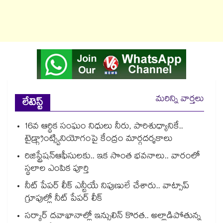
మరిన్ని వార్తలు
లేటెస్ట్
16వ ఆర్థిక సంఘం నిధులు నీరు, పారిశుధ్యానికే..
టైడ్గ్రాంట్స్వినియోగంపై కేంద్రం మార్గదర్శకాలు
రిజిస్ట్రేషన్ఆఫీసులకు.. ఇక సొంత భవనాలు.. వారంలో
స్థలాల ఎంపిక పూర్తి
నీట్ పేపర్ లీక్ ఎన్టీయే నిపుణులే చేశారు.. వాట్సాప్
గ్రూపుల్లో నీట్ పేపర్ లీక్
సర్కార్ దవాఖానాల్లో ఇన్సులిన్ కొరత.. అల్లాడిపోతున్న