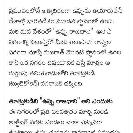
ప్రపంచంలోనే అత్యధికంగా ఉప్పును తయారుచేసే
దేశాల్లో భారతదేశం మూడవ స్థానంలో ఉంది.
మరి మన దేశంలో "ఉప్పు రాజధాని" అని ఏ
నగరాన్ని పిలుస్తారో మీకు తెలుసా..? రాష్ట్రాల
పరంగా చూస్తే గుజరాత్ మొదటి స్థానంలో ఉంది,
కానీ ఒక నగరం విషయానికి వస్తే మాత్రం ఆ
గుర్తింపు తమిళనాడులోని తూత్తుకుడి
(ట్యుటికోరిన్) నగరానికి దక్కింది.
తూత్తుకుడిని "ఉప్పు రాజధాని" అని ఎందుకు
ఈ నగరంలో ప్రతి సంవత్సరం మార్చి నుండి
అక్టోబర్ వరకు ఎండలు చాలా ఎక్కువగా