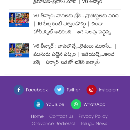
క్షమాపణ-ప్రధాని మోదీ | V6 తీన్మార్
V6 తీన్మార్: వానలకు బ్రేక్.. ప్రాజెక్టులకు వరద
| 16 ఫీట్ల కంటే ఎత్తుండొద్దు | చందా
చోరీ..స్కిట్ అదిరింది | ఇగ సెలవు పెద్దన్న
V6 తీన్మార్ : వానలొచ్చే...రైతులు మురిసే... |
ముసురు పట్టిన పట్నం | ఇడియట్స్...అంధ
భక్త్ | సర్కార్ బడిలో చికెన్ బిర్యానీ
Facebook
Twitter
Instagram
YouTube
WhatsApp
Home
Contact Us
Privacy Policy
Grievance Redressal
Telugu News