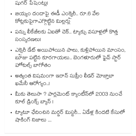
షుగర్ పేషెంట్లు!
బియ్యం దందాపై ఈడీ ఎంక్వైరీ.. రూ.6 వేల
కోట్లకుపైగాఎగ్గొట్టిన మిల్లర్లు
పన్ను లీకేజీలకు ఏఐతో చెక్‌‌‌‌‌‌‌‌‌‌‌‌‌‌‌‌.. ట్యాక్సు వసూళ్లలో కొత్త
సంస్కరణలు!
ఎక్సైరీ డేట్ అయిపోయిన పాలు, కుళ్లిపోయిన మాంసం,
బూజు పట్టిన కూరగాయలు.. బెంగళూరులో ఫైవ్ స్టార్
హోటల్స్ బాగోతం
అత్యంత విషమంగా ఇరాన్ సుప్రీం లీడర్ మోజ్తాబా
ఖమేనీ ఆరోగ్యం..!
మీకు తెలుసా ? పార్లమెంట్ క్యాంటీన్⁪లో 2003 నుంచే
కూల్ డ్రింక్స్ బ్యాన్ !
ట్యాటూ ఛేదించిన మర్డర్ మిస్టరీ... ఏడేళ్ల కిందటి కేసులో
షాకింగ్ నిజాలు ...