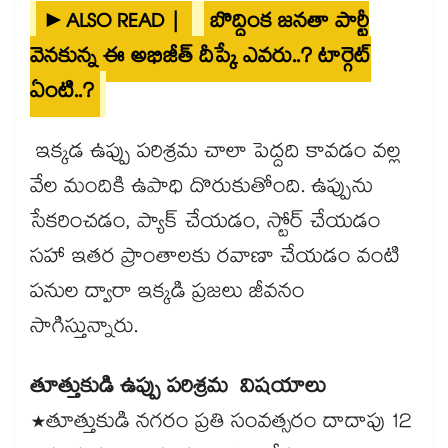
►ALSO READ |
బొద్దింక జనతా పార్టీ
వెనకున్న ఈ అభిజీత్ దీప్కే ఎవరు..? టార్గెట్
ఏంటి..?
ఇక్కడ ఉప్పు పరిశ్రమ చాలా పెద్దది కావడం వల్ల
వేల మందికి ఉపాధి దొరుకుతోంది. ఉప్పును
సేకరించడం, ప్యాక్ చేయడం, స్టోర్ చేయడం
సహా ఇతర ప్రాంతాలకు రవాణా చేయడం వంటి
పనుల ద్వారా ఇక్కడి ప్రజలు జీవనం
సాగిస్తున్నారు.
తూత్తుకుడి ఉప్పు పరిశ్రమ విషయాలు
*తూత్తుకుడి నగరం ప్రతి సంవత్సరం దాదాపు 12