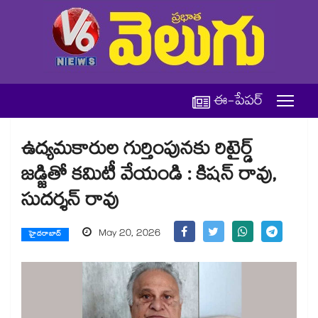
ఈ-పేపర్
ఉద్యమకారుల గుర్తింపునకు రిటైర్డ్
జడ్జితో కమిటీ వేయండి : కిషన్ రావు,
సుదర్శన్ రావు
May 20, 2026
హైదరాబాద్