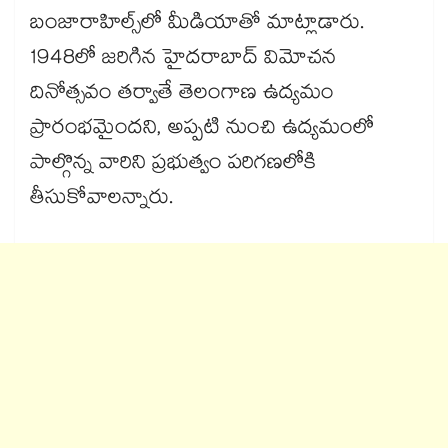
బంజారాహిల్స్‌‌లో మీడియాతో మాట్లాడారు.
1948లో జరిగిన హైదరాబాద్ విమోచన
దినోత్సవం తర్వాతే తెలంగాణ ఉద్యమం
ప్రారంభమైందని, అప్పటి నుంచి ఉద్యమంలో
పాల్గొన్న వారిని ప్రభుత్వం పరిగణలోకి
తీసుకోవాలన్నారు.