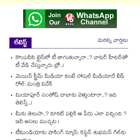
మరిన్ని వార్తలు
లేటెస్ట్
కొంపదీసి ట్రైన్⁬లో టీ తాగుతున్నారా..? వాటర్ హీటర్⁭⁭తో
టీ వేడి చేస్తున్నారు బ్రో..!
మెయిన్ స్ట్రీమ్ మీడియా కంటే సోషల్ మీడియాదే లీడ్
రోల్: మంత్రి వివేక్
మియాపూర్ సంతోష్ దాబాకు వెళ్తుంటారా..? ఇది
తెలిస్తే...!
మీకు తెలుసా..? కూకట్ పల్లికి ఆ పేరు ఎలా వచ్చింది ?
ఇదీ అసలు ముచ్చట !
టీమిండియాకు షాకింగ్ న్యూస్: కెప్టెన్ శుభమన్ గిల్‎కు