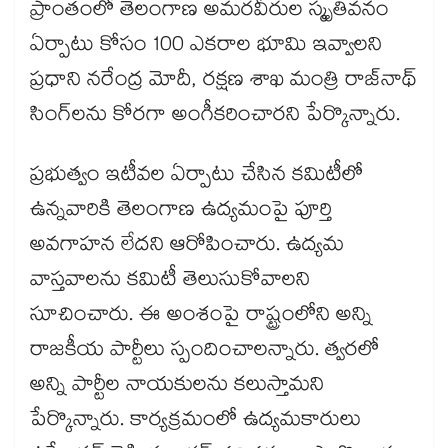
ప్రాంతంలో తెలంగాణ అమరవీరుల స్మృతివనం
ఏర్పాటు కోసం 100 ఎకరాల భూమి ఇవ్వాలని
ప్రధాని నరేంద్ర మోదీ, రక్షణ శాఖ మంత్రి రాజ్‌‌నాథ్
సింగ్​లను కోరగా అంగీకరించారని పేర్కొన్నారు.
ప్రభుత్వం ఇటీవల ఏర్పాటు చేసిన కమిటీలో
ఉన్నవారికి తెలంగాణ ఉద్యమంపై పూర్తి
అవగాహన లేదని ఆరోపించారు. ఉద్యమ
వాస్తవాలను కమిటీ తెలుసుకోవాలని
సూచించారు. ఈ అంశంపై రాష్ట్రంలోని అన్ని
రాజకీయ పార్టీలు స్పందించాలన్నారు. త్వరలో
అన్ని పార్టీల నాయకులను కలుస్తామని
పేర్కొన్నారు. కార్యక్రమంలో ఉద్యమకారులు