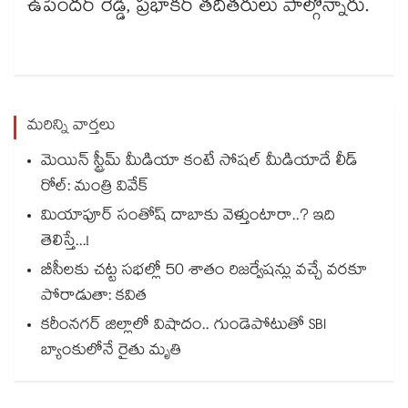
ఉపేందర్ రెడ్డి, ప్రభాకర్ తదితరులు పాల్గొన్నారు.
మరిన్ని వార్తలు
మెయిన్ స్ట్రీమ్ మీడియా కంటే సోషల్ మీడియాదే లీడ్
రోల్: మంత్రి వివేక్
మియాపూర్ సంతోష్ దాబాకు వెళ్తుంటారా..? ఇది
తెలిస్తే...!
బీసీలకు చట్ట సభల్లో 50 శాతం రిజర్వేషన్లు వచ్చే వరకూ
పోరాడుతా: కవిత
కరీంనగర్ జిల్లాలో విషాదం.. గుండెపోటుతో SBI
బ్యాంకులోనే రైతు మృతి