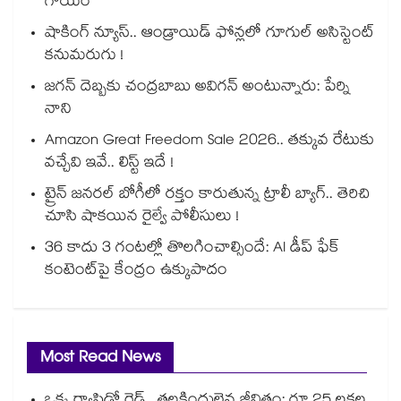
గాయం
షాకింగ్ న్యూస్.. ఆండ్రాయిడ్ ఫోన్లలో గూగుల్ అసిస్టెంట్
కనుమరుగు !
జగన్ దెబ్బకు చంద్రబాబు అవిగన్ అంటున్నారు: పేర్ని
నాని
Amazon Great Freedom Sale 2026.. తక్కువ రేటుకు
వచ్చేవి ఇవే.. లిస్ట్ ఇదే !
ట్రైన్ జనరల్ బోగీలో రక్తం కారుతున్న ట్రాలీ బ్యాగ్.. తెరిచి
చూసి షాకయిన రైల్వే పోలీసులు !
36 కాదు 3 గంటల్లో తొలగించాల్సిందే: AI డీప్ ఫేక్
కంటెంట్‎పై కేంద్రం ఉక్కుపాదం
Most Read News