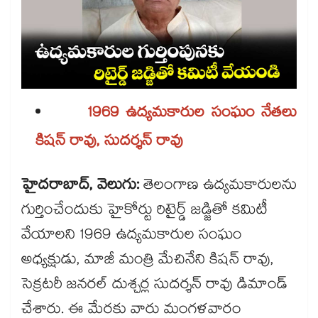
1969 ఉద్యమకారుల సంఘం నేతలు
కిషన్ రావు, సుదర్శన్ రావు
హైదరాబాద్, వెలుగు:
తెలంగాణ ఉద్యమకారులను
గుర్తించేందుకు హైకోర్టు రిటైర్డ్ జడ్జితో కమిటీ
వేయాలని 1969 ఉద్యమకారుల సంఘం
అధ్యక్షుడు, మాజీ మంత్రి మేచినేని కిషన్ రావు,
సెక్రటరీ జనరల్ దుశ్చర్ల సుదర్శన్ రావు డిమాండ్​
చేశారు. ఈ మేరకు వారు మంగళవారం