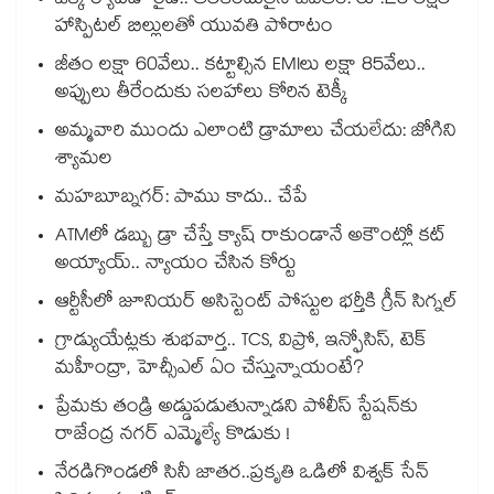
ఒక్క ర్యాపిడో రైడ్.. తలకిందులైన జీవితం: రూ.25 లక్షల
హాస్పిటల్ బిల్లులతో యువతి పోరాటం
జీతం లక్షా 60వేలు.. కట్టాల్సిన EMIలు లక్షా 85వేలు..
అప్పులు తీరేందుకు సలహాలు కోరిన టెక్కీ
అమ్మవారి ముందు ఎలాంటి డ్రామాలు చేయలేదు: జోగిని
శ్యామల
మహబూబ్నగర్: పాము కాదు.. చేపే
ATMలో డబ్బు డ్రా చేస్తే క్యాష్ రాకుండానే అకౌంట్లో కట్
అయ్యాయ్.. న్యాయం చేసిన కోర్టు
ఆర్టీసీలో జూనియర్ అసిస్టెంట్‌‌ పోస్టుల భర్తీకి గ్రీన్‌‌ సిగ్నల్
గ్రాడ్యుయేట్లకు శుభవార్త.. TCS, విప్రో, ఇన్ఫోసిస్, టెక్
మహీంద్రా, హెచ్సీఎల్ ఏం చేస్తున్నాయంటే?
ప్రేమకు తండ్రి అడ్డుపడుతున్నాడని పోలీస్ స్టేషన్⁪కు
రాజేంద్ర నగర్ ఎమ్మెల్యే కొడుకు !
నేరడిగొండలో సినీ జాతర..ప్రకృతి ఒడిలో విశ్వక్ సేన్