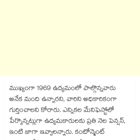
ముఖ్యంగా 1969 ఉద్యమంలో పాల్గొన్నవారు
అనేక మంది ఉన్నారని, వారిని అధికారికంగా
గుర్తించాలని కోరారు. ఎన్నికల మేనిఫెస్టోలో
పేర్కొన్నట్లుగా ఉద్యమకారులకు ప్రతి నెల పెన్షన్,
ఇంటి జాగా ఇవ్వాలన్నారు. కంటోన్మెంట్