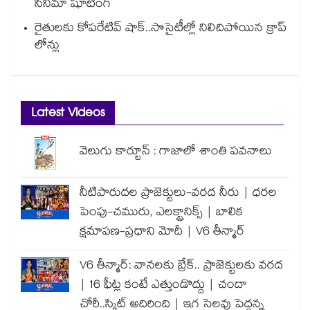
సినిమా షూటింగ్
రైతులకు కోపరేటివ్ షాక్..సొసైటీల్లో నిలిచిపోయిన క్రాప్
లోన్లు
Latest Videos
వెలుగు కార్టూన్ : గాజాలో శాంతి పవనాలు
నీటిపారుదల ప్రాజెక్టులు-వరద నీరు | ధరల
పెంపు-చమురు, ఎలక్ట్రానిక్స్ | బాలిక
క్షమాపణ-ప్రధాని మోదీ | V6 తీన్మార్
V6 తీన్మార్: వానలకు బ్రేక్.. ప్రాజెక్టులకు వరద
| 16 ఫీట్ల కంటే ఎత్తుండొద్దు | చందా
చోరీ..స్కిట్ అదిరింది | ఇగ సెలవు పెద్దన్న