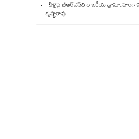
నీళ్లపై బీఆర్ఎస్‌‌‌‌ది రాజకీయ డ్రామా..హంగామా
కృష్ణారావు