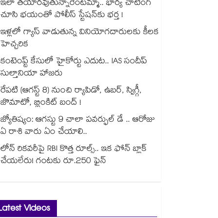
ఇలా తయారవుతున్నారేంటమ్మా.. భార్య చాటింగ్
చూసి భయంతో పోలీస్ స్టేషన్⁫కు భర్త !
ఇళ్లలో గ్యాస్ వాడుతున్న వినియోగదారులకు కీలక
హెచ్చరిక
కంటెంప్ట్ కేసులో హైకోర్టు ఎదుట.. IAS సందీప్
సుల్తానియా హాజరు
రేపటి (ఆగస్ట్ 8) నుంచి ర్యాపిడో, ఉబర్, స్విగ్గీ,
జొమాటో, బ్లింకిట్ బంద్ !
జ్యోతిష్యం: ఆగస్టు 9 చాలా పవర్ఫుల్ డే .. ఆరోజు
ఏ రాశి వారు ఏం చేయాలి..
లోన్ రికవరీపై RBI కొత్త రూల్స్.. ఇక ఫోన్ బ్లాక్
చేయలేరు! గంటకు రూ.250 ఫైన్
Latest Videos