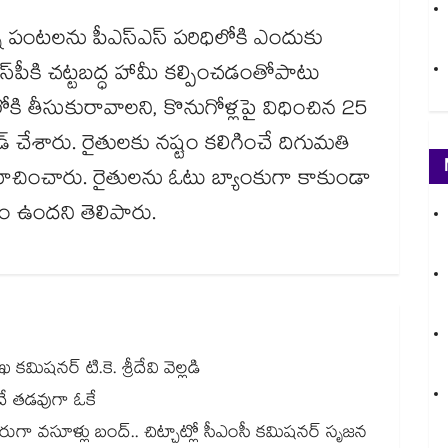
న్న పంటలను పీఎస్‌ఎస్ పరిధిలోకి ఎందుకు
స్‌పీకి చట్టబద్ధ హామీ కల్పించడంతోపాటు
లోకి తీసుకురావాలని, కొనుగోళ్లపై విధించిన 25
 చేశారు. రైతులకు నష్టం కలిగించే దిగుమతి
ించారు. రైతులను ఓటు బ్యాంకుగా కాకుండా
రం ఉందని తెలిపారు.
కమిషనర్‌‌ టి.కె. శ్రీదేవి వెల్లడి
ందే తడవుగా ఓకే
ంచి నేరుగా వసూళ్లు బంద్.. చిట్చాట్లో సీఎంసీ కమిషనర్ సృజన