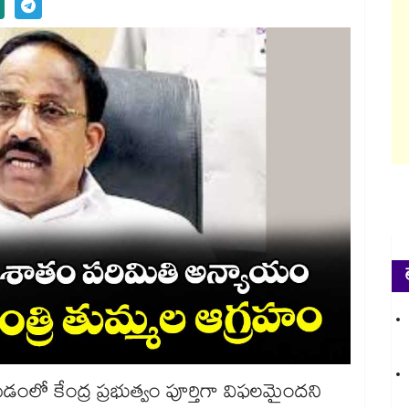
లో కేంద్ర ప్రభుత్వం పూర్తిగా విఫలమైందని