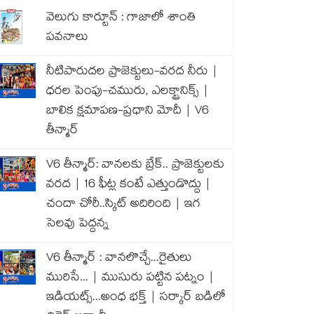
వెలుగు కార్టూన్ : గాజాలో శాంతి
పవనాలు
నీటిపారుదల ప్రాజెక్టులు-వరద నీరు |
ధరల పెంపు-చమురు, ఎలక్ట్రానిక్స్ |
బాలిక క్షమాపణ-ప్రధాని మోదీ | V6
తీన్మార్
V6 తీన్మార్: వానలకు బ్రేక్.. ప్రాజెక్టులకు
వరద | 16 ఫీట్ల కంటే ఎత్తుండొద్దు |
చందా చోరీ..స్కిట్ అదిరింది | ఇగ
సెలవు పెద్దన్న
V6 తీన్మార్ : వానలొచ్చే...రైతులు
మురిసే... | ముసురు పట్టిన పట్నం |
ఇడియట్స్...అంధ భక్త్ | సర్కార్ బడిలో