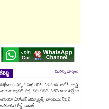
మరిన్ని వార్తలు
లేటెస్ట్
విభేదాలు పక్కన పెట్టి కలిసి నడవండి..బీజేపీ రాష్ట్ర
నాయకత్వానికి పార్టీ చీఫ్ నితిన్ నబీన్ దిశా నిర్దేశం
ఆసియా ఏరోబిక్ జిమ్నాస్టిక్స్ చాంపియన్⁭షిప్
అరిహాకు గోల్డ్ మెడల్