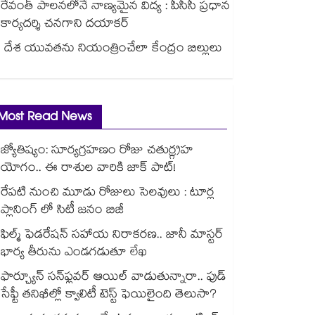
రేవంత్‌‌ పాలనలోనే నాణ్యమైన విద్య : పీసీసీ ప్రధాన
కార్యదర్శి చనగాని దయాకర్
దేశ యువతను నియంత్రించేలా కేంద్రం బిల్లులు
Most Read News
జ్యోతిష్యం: సూర్యగ్రహణం రోజు చతుర్గ్రహ
యోగం.. ఈ రాశుల వారికి జాక్ పాట్!
రేపటి నుంచి మూడు రోజులు సెలవులు : టూర్ల
ప్లానింగ్ లో సిటీ జనం బిజీ
ఫిల్మ్ ఫెడరేషన్ సహాయ నిరాకరణ.. జానీ మాస్టర్
భార్య తీరును ఎండగడుతూ లేఖ
ఫార్చ్యూన్ సన్‌ఫ్లవర్ ఆయిల్ వాడుతున్నారా.. ఫుడ్
సేఫ్టీ తనిఖీల్లో క్వాలిటీ టెస్ట్ ఫెయిలైంది తెలుసా?