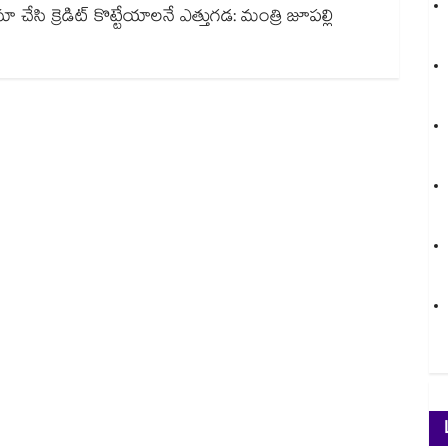
 చేసి క్రెడిట్ కొట్టేయాలనే ఎత్తుగడ: మంత్రి జూపల్లి