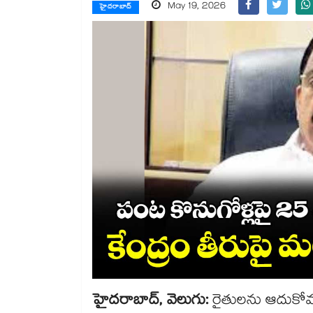
May 19, 2026
హైదరాబాద్
హైదరాబాద్‌, వెలుగు:
రైతులను ఆదుకోవడం