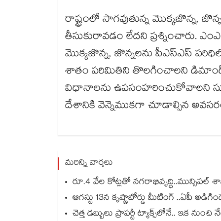
రాష్ట్రంలో సాగవుతున్న మొక్కజొన్న, జొ
తీసుకురావడం లేదని ప్రశ్నించారు. ఎంఎ
మొక్కజొన్న, జొన్నలను పీఎస్‌ఎస్ పరిధి
శాతం పరిమితిని తొలగించాలని డిమాండ్
విధానాలను ఉపసంహరించుకోవాలని సూచ
దేశానికి వెన్నెముకగా చూడాల్సిన అవస
మరిన్ని వార్తలు
రూ.4 వేల కోట్లతో నగరాభివృద్ధి..మున్సిపల్‌‌ శాఖ 
ఆగస్టు 13న కృష్ణాబోర్డు మీటింగ్ ..ఏపీ అడిగి
చెత్త డబ్బులు ప్రాపర్టీ ట్యాక్స్⁭లోనే.. ఇక ను