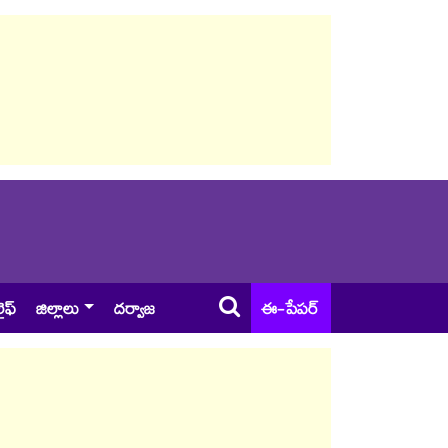
ైఫ్
జిల్లాలు
దర్వాజ
ఈ-పేపర్