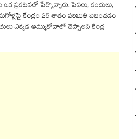
 ఒక ప్రకటనలో పేర్కొన్నారు. పెసలు, కందులు,
ుగోళ్లపై కేంద్రం 25 శాతం పరిమితి విధించడం
లు ఎక్కడ అమ్ముకోవాలో చెప్పాలని కేంద్ర