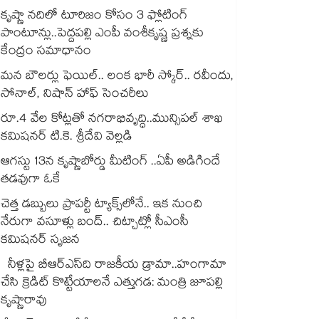
కృష్ణా నదిలో టూరిజం కోసం 3 ఫ్లోటింగ్
పాంటూన్లు..పెద్దపల్లి ఎంపీ వంశీకృష్ణ ప్రశ్నకు
కేంద్రం సమాధానం
మన బౌలర్లు ఫెయిల్.. లంక భారీ స్కోర్.. రవీందు,
సోనాల్‌‌‌‌, నిషాన్ హాఫ్ సెంచరీలు
రూ.4 వేల కోట్లతో నగరాభివృద్ధి..మున్సిపల్‌‌ శాఖ
కమిషనర్‌‌ టి.కె. శ్రీదేవి వెల్లడి
ఆగస్టు 13న కృష్ణాబోర్డు మీటింగ్ ..ఏపీ అడిగిందే
తడవుగా ఓకే
చెత్త డబ్బులు ప్రాపర్టీ ట్యాక్స్⁭లోనే.. ఇక నుంచి
నేరుగా వసూళ్లు బంద్.. చిట్చాట్లో సీఎంసీ
కమిషనర్ సృజన
నీళ్లపై బీఆర్ఎస్‌‌‌‌ది రాజకీయ డ్రామా..హంగామా
చేసి క్రెడిట్ కొట్టేయాలనే ఎత్తుగడ: మంత్రి జూపల్లి
కృష్ణారావు