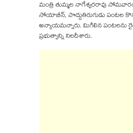
మంత్రి తుమ్మల నాగేశ్వరరావు సోమవారం
సోయాబీన్‌, పొద్దుతిరుగుడు పంటల కొన
అన్యాయమన్నారు. మిగిలిన పంటలను రైతు
ప్రభుత్వాన్ని నిలదీశారు.