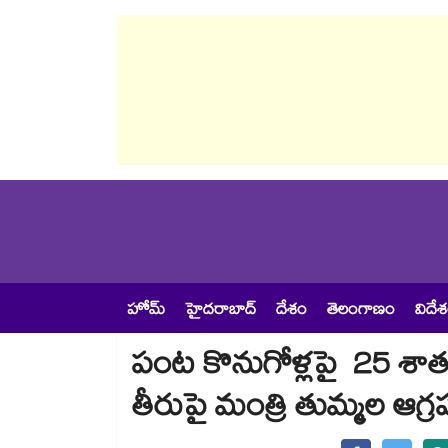
హోమ్
హైదరాబాద్
దేశం
తెలంగాణం
విదే
పంట కొనుగోళ్లపై 25 శాతం
తీరుపై మంత్రి తుమ్మల ఆగ