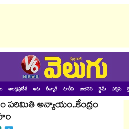
శం
ఆంధ్రప్రదేశ్
ఆట
తీన్మార్
టాకీస్
బిజినెస్
క్రైమ్
సక్సెస్
ల
 పరిమితి అన్యాయం..కేంద్రం
్రహం