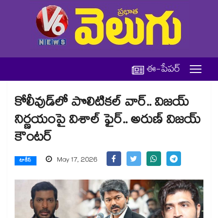
ఈ-పేపర్
కోలీవుడ్‌లో పొలిటికల్ వార్.. విజయ్
నిర్ణయంపై విశాల్ ఫైర్.. అరుణ్ విజయ్
కౌంటర్
May 17, 2026
టాకీస్