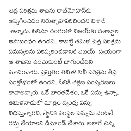
చిత్ర పరిశ్రమ శాఖను రాజ్‌మోహన్‌కు
అప్పగించడం నిరుత్సాహపరిచిందని విశాల్
అన్నారు. సినిమా రంగంతో విజయ్‌కు దశాబ్దాల
అనుబంధం ఉందని.. కాబట్టి తమిళ చిత్ర పరిశ్రమ
సమస్యలను పరిష్కరించడానికి విజయ్ స్వయంగా
ఆ శాఖను ఉంచుకుంటే బాగుండేదని
సూచించారు. ప్రస్తుతం తమిళ సినీ పరిశ్రమ తీవ్ర
సంక్షోభంలో ఉందని, దీనికి తక్షణ సంస్కరణలు
కావాలన్నారు. ఒకే భారతదేశం, ఒకే పన్ను ఉన్నా..
తమిళనాడులో మాత్రం ద్వంద్వ పన్ను
విధిస్తున్నారని, స్థానిక సంస్థల పన్నును వెంటనే
రద్దు చేయాలని డిమాండ్ చేశారు. అలాగే చిన్న