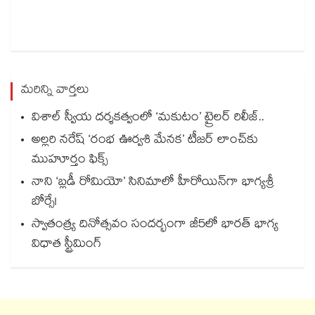
మరిన్ని వార్తలు
విశాల్ స్వీయ దర్శకత్వంలో ‘మకుటం’ ట్రైలర్ రిలీజ్..
అల్లరి నరేష్ ‘రంభ ఊర్వశి మేనక’ టీజర్ లాంచ్‌కు
ముహూర్తం ఫిక్స్
నాని ‘బ్లడీ రోమియో’ సినిమాలో హీరోయిన్‌గా భాగ్యశ్రీ
బోర్సే!
స్వాతంత్ర్య దినోత్సవం సందర్భంగా జీ5లో భారత్ భాగ్య
విధాత స్ట్రీమింగ్