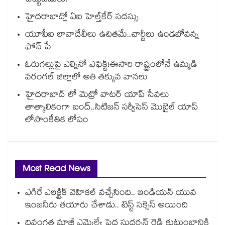
పెట్టుబడులు!
హైదరాబాద్లో ఏఐ హెల్త్‌‌‌‌‌‌‌‌‌‌‌‌‌‌‌‌‌‌‌‌‌‌‌‌‌‌‌‌‌‌‌‌కేర్ సదస్సు
యూపీఐ లావాదేవీలు ఉచితమే..చార్జీలు ఉండబోవన్న
ఫోన్ పే
ఓరుగల్లుపై ఎల్నినో ఎఫెక్ట్!ఈసారి రాష్ట్రంలోనే ఉమ్మడి
వరంగల్ జిల్లాలో అతి తక్కువ వానలు
హైదరాబాద్ లో మెట్రో వాటర్‌‌ యాప్ సేవలు
తాత్కాలికంగా బంద్..సిటిజన్ సర్వీసెస్ మొబైల్ యాప్
లోసాంకేతిక లోపం
Most Read News
ఎగిరే ఎలక్ట్రిక్ వెహికల్ వచ్చేసింది.. ఇండియన్ యువ
ఇంజనీరు తయారు చేశాడు.. టెస్ట్ సక్సెస్ అయింది
దివంగత మాజీ ఎమ్మెల్యే పెద్ద సుదర్శన్ రెడ్డి కుటుంబానికి