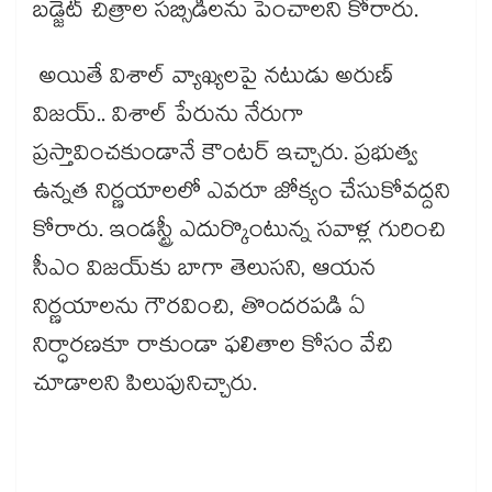
బడ్జెట్ చిత్రాల సబ్సిడీలను పెంచాలని కోరారు.
అయితే విశాల్ వ్యాఖ్యలపై నటుడు అరుణ్
విజయ్.. విశాల్ పేరును నేరుగా
ప్రస్తావించకుండానే కౌంటర్ ఇచ్చారు. ప్రభుత్వ
ఉన్నత నిర్ణయాలలో ఎవరూ జోక్యం చేసుకోవద్దని
కోరారు. ఇండస్ట్రీ ఎదుర్కొంటున్న సవాళ్ల గురించి
సీఎం విజయ్‌కు బాగా తెలుసని, ఆయన
నిర్ణయాలను గౌరవించి, తొందరపడి ఏ
నిర్ధారణకూ రాకుండా ఫలితాల కోసం వేచి
చూడాలని పిలుపునిచ్చారు.