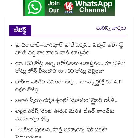
మరిన్ని వార్తలు
లేటెస్ట్
హైదరాబాద్–నాగపూర్ హైవే పక్కన... షబ్బీర్ అలీ గెస్ట్
హౌజ్ వద్ద కాంపౌండ్ వాల్ కూల్చివేత
రూ.450 కోట్ల అప్పు ఆరోపణలు అవాస్తవం.. రూ.109.11
కోట్లు లోన్ తీసుకొని రూ.190 కోట్లు చెల్లించా
భారీగా పెరిగిన చమురు బిల్లు .. జూన్క్వార్టర్లో రూ.4.11
లక్షల కోట్లు
విశాల్ స్వీయ దర్శకత్వంలో ‘మకుటం’ ట్రైలర్ రిలీజ్..
అల్లరి నరేష్ ‘రంభ ఊర్వశి మేనక’ టీజర్ లాంచ్‌కు
ముహూర్తం ఫిక్స్
LIC కీలక ప్రకటన..హెల్త్ ఇన్సూరెన్స్, ఫిన్‌టెక్‌లో