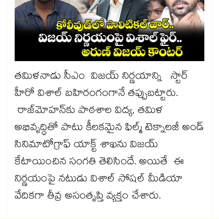
తమిళనాడు సీఎం విజయ్ నిర్ణయాన్ని స్టార్
హీరో విశాల్ బహిరంగంగానే తప్పుబట్టారు.
రాజ్‌మోహన్‌కు పాఠశాల విద్య, తమిళ
అభివృద్ధితో పాటు కీలకమైన ఫిల్మ్ టెక్నాలజీ అండ్
సినిమాటోగ్రాఫ్ యాక్ట్ శాఖను విజయ్
కేటాయించిన సంగతి తెలిసిందే. అయితే ఈ
నిర్ణయంపై నటుడు విశాల్ సోషల్ మీడియా
వేదికగా తీవ్ర అసంతృప్తి వ్యక్తం చేశారు.