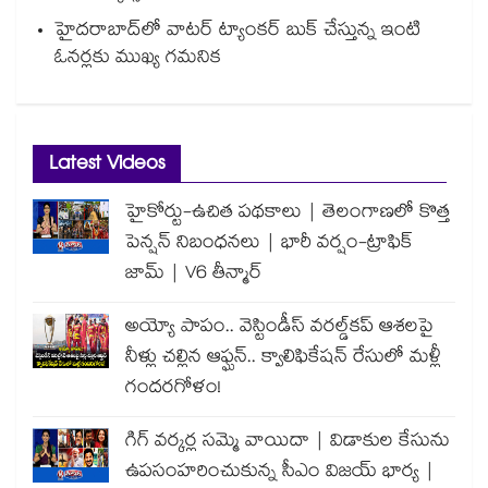
హైదరాబాద్⁪లో వాటర్ ట్యాంకర్ బుక్ చేస్తున్న ఇంటి
ఓనర్లకు ముఖ్య గమనిక
Latest Videos
హైకోర్టు-ఉచిత పథకాలు | తెలంగాణలో కొత్త
పెన్షన్ నిబంధనలు | భారీ వర్షం-ట్రాఫిక్
జామ్ | V6 తీన్మార్
అయ్యో పాపం.. వెస్టిండీస్ వరల్డ్‌కప్ ఆశలపై
నీళ్లు చల్లిన ఆఫ్ఘన్.. క్వాలిఫికేషన్ రేసులో మళ్లీ
గందరగోళం!
గిగ్ వర్కర్ల సమ్మె వాయిదా | విడాకుల కేసును
ఉపసంహరించుకున్న సీఎం విజయ్ భార్య |