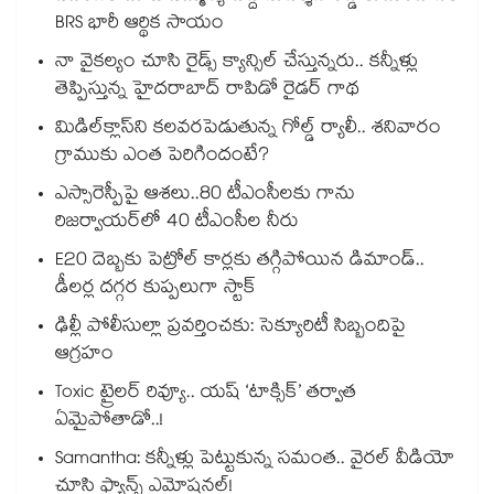
BRS భారీ ఆర్థిక సాయం
నా వైకల్యం చూసి రైడ్స్ క్యాన్సిల్ చేస్తున్నరు.. కన్నీళ్లు
తెప్పిస్తున్న హైదరాబాద్ రాపిడో రైడర్ గాథ
మిడిల్‌క్లాస్‌ని కలవరపెడుతున్న గోల్డ్ ర్యాలీ.. శనివారం
గ్రాముకు ఎంత పెరిగిందంటే?
ఎస్సారెస్పీపై ఆశలు..80 టీఎంసీలకు గాను
రిజర్వాయర్‌‌‌‌‌‌‌‌‌‌‌‌‌‌‌‌లో 40 టీఎంసీల నీరు
E20 దెబ్బకు పెట్రోల్ కార్లకు తగ్గిపోయిన డిమాండ్..
డీలర్ల దగ్గర కుప్పలుగా స్టాక్
ఢిల్లీ పోలీసుల్లా ప్రవర్తించకు: సెక్యూరిటీ సిబ్బందిపై
ఆగ్రహం
Toxic ట్రైలర్ రివ్యూ.. యష్ ‘టాక్సిక్’ తర్వాత
ఏమైపోతాడో..!
Samantha: కన్నీళ్లు పెట్టుకున్న సమంత.. వైరల్ వీడియో
చూసి ఫ్యాన్స్ ఎమోషనల్!