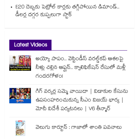
E20 దెబ్బకు పెట్రోల్ కార్లకు తగ్గిపోయిన డిమాండ్..
డీలర్ల దగ్గర కుప్పలుగా స్టాక్
Latest Videos
అయ్యో పాపం.. వెస్టిండీస్ వరల్డ్‌కప్ ఆశలపై
నీళ్లు చల్లిన ఆఫ్ఘన్.. క్వాలిఫికేషన్ రేసులో మళ్లీ
గందరగోళం!
గిగ్ వర్కర్ల సమ్మె వాయిదా | విడాకుల కేసును
ఉపసంహరించుకున్న సీఎం విజయ్ భార్య |
మోదీ విదేశీ పర్యటనలు | V6 తీన్మార్
వెలుగు కార్టూన్ : గాజాలో శాంతి పవనాలు