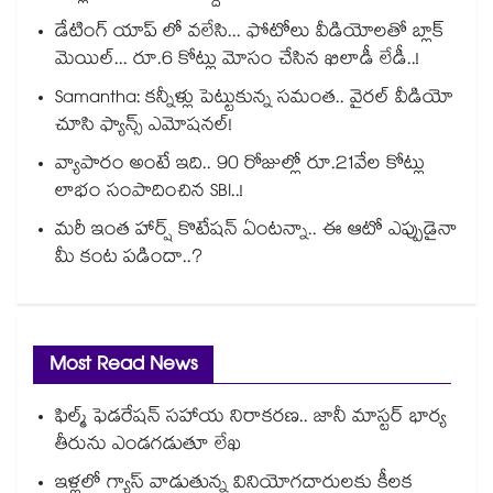
డేటింగ్ యాప్ లో వలేసి... ఫోటోలు వీడియోలతో బ్లాక్
మెయిల్... రూ.6 కోట్లు మోసం చేసిన ఖిలాడీ లేడీ..!
Samantha: కన్నీళ్లు పెట్టుకున్న సమంత.. వైరల్ వీడియో
చూసి ఫ్యాన్స్ ఎమోషనల్!
వ్యాపారం అంటే ఇది.. 90 రోజుల్లో రూ.21వేల కోట్లు
లాభం సంపాదించిన SBI..!
మరీ ఇంత హార్ష్ కొటేషన్ ఏంటన్నా.. ఈ ఆటో ఎప్పుడైనా
మీ కంట పడిందా..?
Most Read News
ఫిల్మ్ ఫెడరేషన్ సహాయ నిరాకరణ.. జానీ మాస్టర్ భార్య
తీరును ఎండగడుతూ లేఖ
ఇళ్లలో గ్యాస్ వాడుతున్న వినియోగదారులకు కీలక