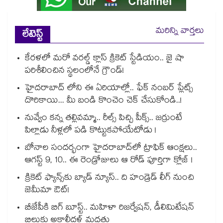
మరిన్ని వార్తలు
లేటెస్ట్
కేరళలో మరో వరల్డ్ క్లాస్ క్రికెట్ స్టేడియం.. జై షా
పరిశీలించిన స్థలంలోనే గ్రౌండ్!
హైదరాబాద్ లోని ఈ ఏరియాల్లో.. ఫేక్ నంబర్ ప్లేట్స్
దొరికాయి... మీ బండి కొంచెం చెక్ చేసుకోండి..!
నువ్వేం కన్న తల్లివమ్మా.. రీల్స్ పిచ్చి పీక్స్.. జర్రుంటే
పిల్లాడు నీళ్లలో పడి కొట్టుకపోయేటోడు !
బోనాల సందర్భంగా హైదరాబాద్‌లో ట్రాఫిక్ ఆంక్షలు..
ఆగస్ట్ 9, 10.. ఈ రెండ్రోజులు ఆ రోడ్ పూర్తిగా క్లోజ్ !
క్రికెట్ ఫ్యాన్స్‌కు బ్యాడ్ న్యూస్.. ది హండ్రెడ్ లీగ్ నుంచి
జెమీమా ఔట్!
బీజేపీకి బిగ్ బూస్ట్.. మహిళా రిజర్వేషన్, డీలిమిటేషన్
బిల్లుకు అకాలీదళ్ మద్దతు