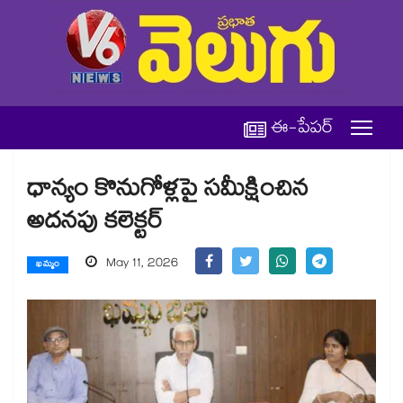
ఈ-పేపర్
ధాన్యం కొనుగోళ్లపై సమీక్షించిన
అదనపు కలెక్టర్
May 11, 2026
ఖమ్మం