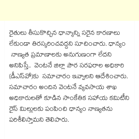
రైతులు తీసుకొచ్చిన ధాన్యాన్ని సరైన కారణాలు
లేకుండా తిరస్కరించవద్దని సూచించారు. ధాన్యం
నాణ్యత ప్రమాణాలకు అనుగుణంగా లేదని
అనిపిస్తే.. వెంటనే జిల్లా పౌర సరఫరాల అధికారి
(డీఎస్‌‌‌‌‌‌‌‌‌‌‌‌‌‌‌‌వో)కు సమాచారం ఇవ్వాలని ఆదేశించారు.
సమాచారం అందిన వెంటనే వ్యవసాయ శాఖ
అధికారులతో కూడిన సాంకేతిక సహాయ కమిటీని
రైస్ మిల్లులకు పంపించి ధాన్యం నాణ్యతను
పరిశీలిస్తామని తెలిపారు.