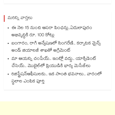
మరిన్ని వార్తలు
ఈ నెల 15 నుంచి ఆసరా పింఛన్లు..ఏదులాపురం
అభివృద్ధికి రూ. 100 కోట్లు
బంగారం, రాగి అన్వేషణలో సింగరేణి.. కర్నాటక మైన్స్
అండ్ జియాలజీ శాఖతో అగ్రిమెంట్
మా ఆయన్ని చంపేయ్.. ఇంట్లో వద్దు.. యాక్సిడెంట్
చేసెయ్.. మొబైల్‌‌‌‌‌‌‌‌‌‌‌‌‌‌‌‌లో ప్రియుడికి భార్య మెసేజ్‌‌‌‌‌‌‌‌‌‌‌‌‌‌‌‌లు
రిజిస్ట్రేషన్ఆఫీసులకు.. ఇక సొంత భవనాలు.. వారంలో
స్థలాల ఎంపిక పూర్తి