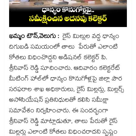
ఖమ్మం టౌన్,వెలుగు :
రైస్ మిల్లుల వద్ద ధాన్యం
దిగుబడి సమయంలో తాలు పేరుతో ఎలాంటి
కోతలు విధించొద్దని అడిషనల్ కలెక్టర్ పి.
శ్రీనివాస్ రెడ్డి సూచించారు. ఆదివారం కలెక్టరేట్
మీటింగ్ హాల్‌‌‌‌‌‌‌‌‌‌‌‌‌‌‌‌లో ధాన్యం కొనుగోళ్లపై జిల్లా పౌర
సరఫరాల శాఖ అధికారులు, రైస్ మిల్లర్లు, మిల్లర్స్
అసోసియేషన్ ప్రతినిధులతో కలిసి సమీక్షా
సమావేశం నిర్వహించారు. ఈ సందర్భంగా
శ్రీనివాస్ రెడ్డి మాట్లాడుతూ, తాలు పేరుతో రైస్
మిల్లర్లు ఎలాంటి కోతలు విధించరాదని స్పష్టం