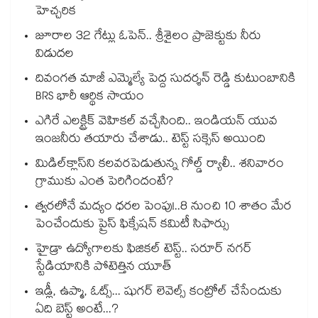
హెచ్చరిక
జూరాల 32 గేట్లు ఓపెన్.. శ్రీశైలం ప్రాజెక్టుకు నీరు
విడుదల
దివంగత మాజీ ఎమ్మెల్యే పెద్ద సుదర్శన్ రెడ్డి కుటుంబానికి
BRS భారీ ఆర్థిక సాయం
ఎగిరే ఎలక్ట్రిక్ వెహికల్ వచ్చేసింది.. ఇండియన్ యువ
ఇంజనీరు తయారు చేశాడు.. టెస్ట్ సక్సెస్ అయింది
మిడిల్‌క్లాస్‌ని కలవరపెడుతున్న గోల్డ్ ర్యాలీ.. శనివారం
గ్రాముకు ఎంత పెరిగిందంటే?
త్వరలోనే మద్యం ధ‌‌ర‌‌ల పెంపు!..8 నుంచి 10 శాతం మేర
పెంచేందుకు ప్రైస్ ఫిక్సేష‌‌న్ క‌‌మిటీ సిఫార్సు
హైడ్రా ఉద్యోగాలకు ఫిజికల్ టెస్ట్.. సరూర్ నగర్
స్టేడియానికి పోటెత్తిన యూత్
ఇడ్లీ, ఉప్మా, ఓట్స్... షుగర్ లెవెల్స్ కంట్రోల్ చేసేందుకు
ఏది బెస్ట్ అంటే...?