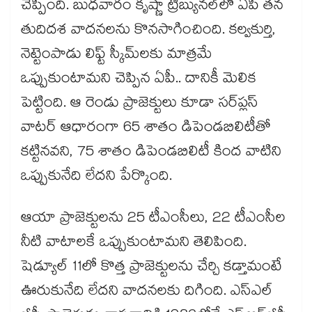
చెప్పింది. బుధవారం కృష్ణా ట్రిబ్యునల్​లో ఏపీ తన
తుదిదశ వాదనలను కొనసాగించింది. కల్వకుర్తి,
నెట్టెంపాడు లిఫ్ట్​ స్కీమ్​లకు మాత్రమే
ఒప్పుకుంటామని చెప్పిన ఏపీ.. దానికీ మెలిక
పెట్టింది. ఆ రెండు ప్రాజెక్టులు కూడా సర్​ప్లస్​
వాటర్​ ఆధారంగా 65 శాతం డిపెండబిలిటీతో
కట్టినవని, 75 శాతం డిపెండబిలిటీ కింద వాటిని
ఒప్పుకునేది లేదని పేర్కొంది.
ఆయా ప్రాజెక్టులను 25 టీఎంసీలు, 22 టీఎంసీల
నీటి వాటాలకే ఒప్పుకుంటామని తెలిపింది.
షెడ్యూల్​ 11లో కొత్త ప్రాజెక్టులను చేర్చి కడ్తామంటే
ఊరుకునేది లేదని వాదనలకు దిగింది. ఎస్​ఎల్​