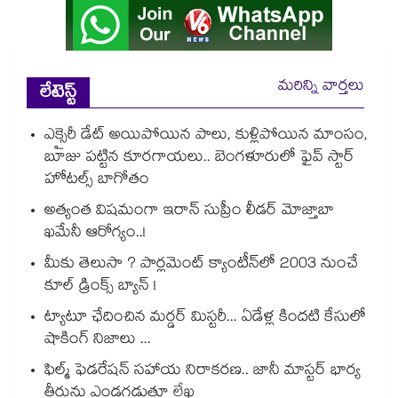
మరిన్ని వార్తలు
లేటెస్ట్
ఎక్సైరీ డేట్ అయిపోయిన పాలు, కుళ్లిపోయిన మాంసం,
బూజు పట్టిన కూరగాయలు.. బెంగళూరులో ఫైవ్ స్టార్
హోటల్స్ బాగోతం
అత్యంత విషమంగా ఇరాన్ సుప్రీం లీడర్ మోజ్తాబా
ఖమేనీ ఆరోగ్యం..!
మీకు తెలుసా ? పార్లమెంట్ క్యాంటీన్⁪లో 2003 నుంచే
కూల్ డ్రింక్స్ బ్యాన్ !
ట్యాటూ ఛేదించిన మర్డర్ మిస్టరీ... ఏడేళ్ల కిందటి కేసులో
షాకింగ్ నిజాలు ...
ఫిల్మ్ ఫెడరేషన్ సహాయ నిరాకరణ.. జానీ మాస్టర్ భార్య
తీరును ఎండగడుతూ లేఖ