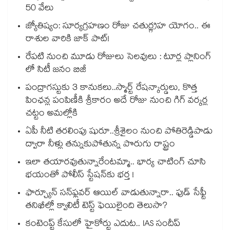
50 వేలు
జ్యోతిష్యం: సూర్యగ్రహణం రోజు చతుర్గ్రహ యోగం.. ఈ
రాశుల వారికి జాక్ పాట్!
రేపటి నుంచి మూడు రోజులు సెలవులు : టూర్ల ప్లానింగ్
లో సిటీ జనం బిజీ
పంద్రాగస్టుకు 3 కానుకలు..స్మార్ట్ రేషన్కార్డులు, కొత్త
పింఛన్ల పంపిణీకి శ్రీకారం అదే రోజు నుంచి గిగ్ వర్కర్ల
చట్టం అమల్లోకి
ఏపీ నీటి తరలింపు షురూ..శ్రీశైలం నుంచి పోతిరెడ్డిపాడు
ద్వారా నీళ్లు తన్నుకుపోతున్న పొరుగు రాష్ట్రం
ఇలా తయారవుతున్నారేంటమ్మా.. భార్య చాటింగ్ చూసి
భయంతో పోలీస్ స్టేషన్⁫కు భర్త !
ఫార్చ్యూన్ సన్‌ఫ్లవర్ ఆయిల్ వాడుతున్నారా.. ఫుడ్ సేఫ్టీ
తనిఖీల్లో క్వాలిటీ టెస్ట్ ఫెయిలైంది తెలుసా?
కంటెంప్ట్ కేసులో హైకోర్టు ఎదుట.. IAS సందీప్