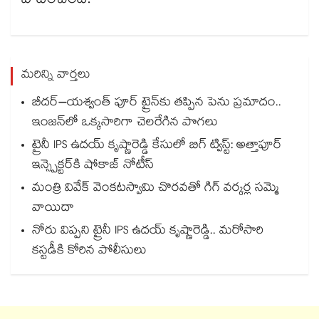
వాదించింది.
మరిన్ని వార్తలు
బీదర్–యశ్వంత్ పూర్ ట్రైన్‎కు తప్పిన పెను ప్రమాదం..
ఇంజన్‎లో ఒక్కసారిగా చెలరేగిన పొగలు
ట్రైనీ IPS ఉదయ్ కృష్ణారెడ్డి కేసులో బిగ్ ట్విస్ట్: అత్తాపూర్
ఇన్స్పెక్టర్‎కి షోకాజ్ నోటీస్
మంత్రి వివేక్ వెంకటస్వామి చొరవతో గిగ్ వర్కర్ల సమ్మె
వాయిదా
నోరు విప్పని ట్రైనీ IPS ఉదయ్ కృష్ణారెడ్డి.. మరోసారి
కస్టడీకి కోరిన పోలీసులు