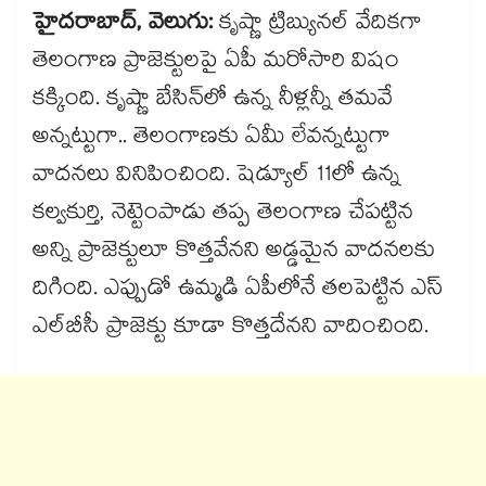
హైదరాబాద్​, వెలుగు:
కృష్ణా ట్రిబ్యునల్​ వేదికగా
తెలంగాణ ప్రాజెక్టులపై ఏపీ మరోసారి విషం
కక్కింది. కృష్ణా బేసిన్​లో ఉన్న నీళ్లన్నీ తమవే
అన్నట్టుగా.. తెలంగాణకు ఏమీ లేవన్నట్టుగా
వాదనలు వినిపించింది. షెడ్యూల్​ 11లో ఉన్న
కల్వకుర్తి, నెట్టెంపాడు తప్ప తెలంగాణ చేపట్టిన
అన్ని ప్రాజెక్టులూ కొత్తవేనని అడ్డమైన వాదనలకు
దిగింది. ఎప్పుడో ఉమ్మడి ఏపీలోనే తలపెట్టిన ఎస్​
ఎల్​బీసీ ప్రాజెక్టు కూడా కొత్తదేనని వాదించింది.