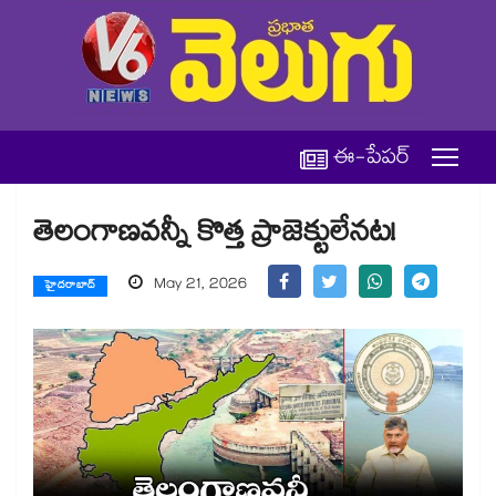
ఈ-పేపర్
తెలంగాణవన్నీ కొత్త ప్రాజెక్టులేనట!
May 21, 2026
హైదరాబాద్