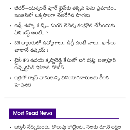
బీదర్–యశ్వంత్ పూర్ ట్రైన్‎కు తప్పిన పెను ప్రమాదం..
ఇంజన్‎లో ఒక్కసారిగా చెలరేగిన పొగలు
ఇడ్లీ, ఉప్మా, ఓట్స్... షుగర్ లెవెల్స్ కంట్రోల్ చేసేందుకు
ఏది బెస్ట్ అంటే...?
SBI బ్యాంకులో ఉద్యోగాలు.. డిగ్రీ ఉంటే చాలు.. ఖాళీలు
చాలానే ఉన్నయ్ !
ట్రైనీ IPS ఉదయ్ కృష్ణారెడ్డి కేసులో బిగ్ ట్విస్ట్: అత్తాపూర్
ఇన్స్పెక్టర్‎కి షోకాజ్ నోటీస్
ఇళ్లలో గ్యాస్ వాడుతున్న వినియోగదారులకు కీలక
హెచ్చరిక
Most Read News
జర్మనీ నేర్చుకుంది.. కొలువు కొట్టింది.. నెలకు రూ.3 లక్షల