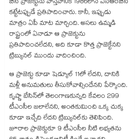
బీసీ ప్రాజెక్టును వాస్తవానికి 1986లోనే ఎస్​ఆర్​బీసీ
కట్టేటప్పుడే ప్రతిపాదించారు. కానీ, ఇప్పుడు
మాత్రం ఏపీ మాట మార్చింది. అసలు ఉమ్మడి
రాష్ట్రంలో ఏనాడూ ఆ ప్రాజెక్టును
ప్రతిపాదించలేదని, అది కూడా కొత్త ప్రాజెక్టేనని
ట్రిబ్యునల్​ ముందు వాదించింది.
ఆ ప్రాజెక్టు కూడా షెడ్యూల్​ 11లో లేదని, దానికి
మళ్లీ అనుమతులు తీసుకోవాల్సిందేనని పేర్కొంది.
కృష్ణా బేసిన్​లో తెలంగాణకున్నది కేవలం 299
టీఎంసీల జలాలేనని, అంతకుమించి ఒక్క చుక్క
కూడా ఇచ్చేది లేదని ట్రిబ్యునల్​కు తెలిపింది.
జూరాల ప్రాజెక్టుకూ 9 టీఎంసీల నీటి లభ్యతను