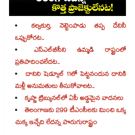
కల్వకుర్తి, నెట్టెంపాడు తప్ప దేనినీ
ఒప్పుకోరట..
ఎస్​ఎల్​బీసీని ఉమ్మడి రాష్ట్రంలో
ప్రతిపాదించలేదట..
దానిని షెడ్యూల్​ 11లో పెట్టనందున దానికి
మళ్లీ అనుమతులు తీసుకోవాలట..
కృష్ణా ట్రిబ్యునల్​లో ఏపీ అడ్డమైన వాదనలు
తెలంగాణకు 299 టీఎంసీలకు మించి ఒక్క
చుక్క ఇచ్చేది లేదన్న పొరుగురాష్ట్రం