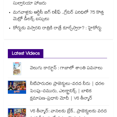
సుల్తానియా హాజరు
మగవాళ్లకు ఆర్టీసీ బిగ్ రిలీఫ్ ..గ్రేటర్ పరిధిలో 75 కొత్త
మెట్రో డీలక్స్ బస్సులు
కోర్టుకు వస్తారని రాత్రికి రాత్రే కూల్చేస్తారా? : హైకోర్టు
Latest Videos
వెలుగు కార్టూన్ : గాజాలో శాంతి పవనాలు
నీటిపారుదల ప్రాజెక్టులు-వరద నీరు | ధరల
పెంపు-చమురు, ఎలక్ట్రానిక్స్ | బాలిక
క్షమాపణ-ప్రధాని మోదీ | V6 తీన్మార్
V6 తీన్మార్: వానలకు బ్రేక్.. ప్రాజెక్టులకు వరద