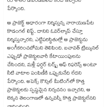
65 శాతం డిపెండబిలిటీ కిందే ఇచ్చారని
పేర్కొంది.
ఆ ప్రాజెక్ట్​ ఆధారంగా నిర్మిస్తున్న నారాయణపేట
కొడంగల్​ లిఫ్ట్​.. దానిని ఓవర్​ల్యాప్​ చేస్తూ
నిర్మిస్తున్నారని, ఎట్టిపరిస్థితుల్లో ఆ ప్రాజెక్టును
అంగీకరించబోమని తెలిపింది. బచావత్​ ట్రిబ్యునల్​
ఎప్పుడో ప్రాజెక్టులవారీ కేటాయింపులను
చేసిందని, మళ్లీ ఫర్దర్​ టర్మ్స్​ ఆఫ్​ రిఫరెన్స్​ అంటూ
నీటి వాటాల పంపిణీకి ఒప్పుకునేది లేదని
పేర్కొంది. అపెక్స్​ కౌన్సిల్​ మీటింగ్​లో కొత్త
ప్రాజెక్టులకు స్పష్టమైన నిర్వచనం ఇచ్చారని, ఆ
లెక్కన తెలంగాణలో ఉన్నవన్నీ కొత్త ప్రాజెక్టులేనని