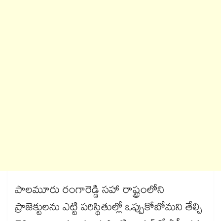
పాలమూరు రంగారెడ్డి సహా రాష్ట్రంలోని
ప్రాజెక్టులను ఎట్టి పరిస్థితుల్లో ఒప్పుకోబోమని తేల్చి