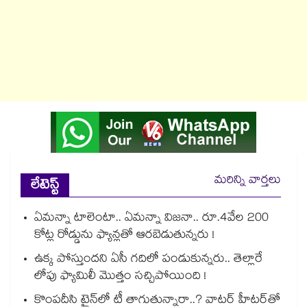
మరిన్ని వార్తలు
లేటెస్ట్
ఏమన్నా టాలెంటా.. ఏమన్నా విజనా.. రూ.4వేల 200
కోట్ల రోడ్డును ఫ్యాన్లతో ఆరబెడుతున్నరు !
ఉక్క పోస్తుందని ఏసీ గదిలో పండుకున్నరు.. తెల్లారే
లోపు ఫ్యామిలీ మొత్తం సచ్చిపోయింది !
కొంపదీసి ట్రైన్⁬లో టీ తాగుతున్నారా..? వాటర్ హీటర్⁭⁭తో