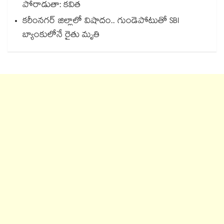
పోరాడుతా: కవిత
కరీంనగర్ జిల్లాలో విషాదం.. గుండెపోటుతో SBI
బ్యాంకులోనే రైతు మృతి