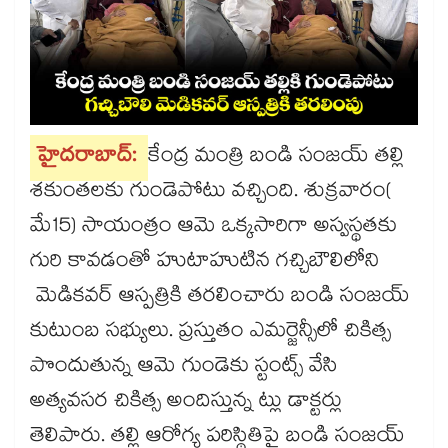
హైదరాబాద్:
కేంద్ర మంత్రి బండి సంజయ్ తల్లి
శకుంతలకు గుండెపోటు వచ్చింది. శుక్రవారం(
మే15) సాయంత్రం ఆమె ఒక్కసారిగా అస్వస్థతకు
గురి కావడంతో హుటాహుటిన గచ్చిబౌలిలోని
మెడికవర్ ఆస్పత్రికి తరలించారు బండి సంజయ్
కుటుంబ సభ్యులు. ప్రస్తుతం ఎమర్జెన్సీలో చికిత్స
పొందుతున్న ఆమె గుండెకు స్టంట్స్ వేసి
అత్యవసర చికిత్స అందిస్తున్న ట్లు డాక్టర్లు
తెలిపారు. తల్లి ఆరోగ్య పరిస్థితిపై బండి సంజయ్