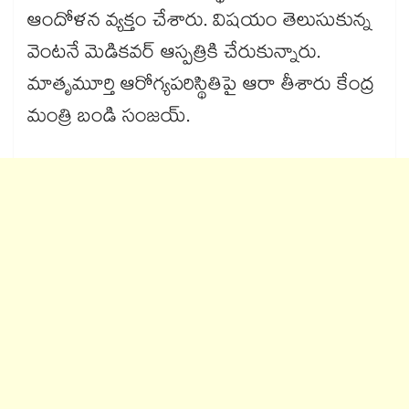
ఆందోళన వ్యక్తం చేశారు. విషయం తెలుసుకున్న
వెంటనే మెడికవర్ ఆస్పత్రికి చేరుకున్నారు.
మాతృమూర్తి ఆరోగ్యపరిస్థితిపై ఆరా తీశారు కేంద్ర
మంత్రి బండి సంజయ్.