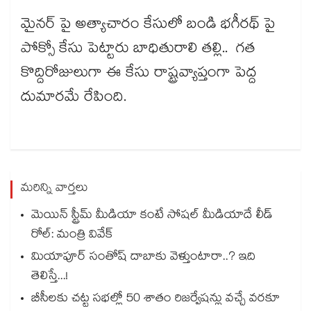
మైనర్ పై అత్యాచారం కేసులో బండి భగీరథ్ పై
పోక్సో కేసు పెట్టారు బాధితురాలి తల్లి.. గత
కొద్దిరోజులుగా ఈ కేసు రాష్ట్రవ్యాప్తంగా పెద్ద
దుమారమే రేపింది.
మరిన్ని వార్తలు
మెయిన్ స్ట్రీమ్ మీడియా కంటే సోషల్ మీడియాదే లీడ్
రోల్: మంత్రి వివేక్
మియాపూర్ సంతోష్ దాబాకు వెళ్తుంటారా..? ఇది
తెలిస్తే...!
బీసీలకు చట్ట సభల్లో 50 శాతం రిజర్వేషన్లు వచ్చే వరకూ