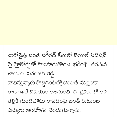
మరోవైపు బండి భగీరథ్ కేసులో బెయిల్ పిటిషన్
పై హైకోర్టులో కొనసాగుతోంది. భగీరథ్ తరపున
లాయర్ నిరంజన్ రెడ్డి
వాదిస్తున్నారు.కొద్దిగంటల్లో బెయిల్ వస్తుందా
రాదా అనే విషయం తేలనుంది. ఈ క్రమంలో తన
తల్లికి గుండెపోటు రావడంపై బండి కుటుంబ
సభ్యులు ఆందోళన చెందుతున్నారు.