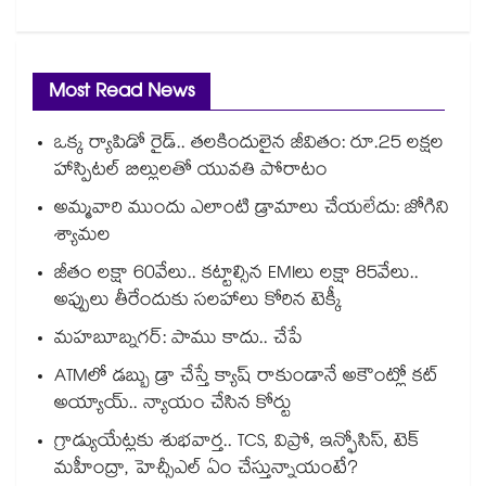
Most Read News
ఒక్క ర్యాపిడో రైడ్.. తలకిందులైన జీవితం: రూ.25 లక్షల
హాస్పిటల్ బిల్లులతో యువతి పోరాటం
అమ్మవారి ముందు ఎలాంటి డ్రామాలు చేయలేదు: జోగిని
శ్యామల
జీతం లక్షా 60వేలు.. కట్టాల్సిన EMIలు లక్షా 85వేలు..
అప్పులు తీరేందుకు సలహాలు కోరిన టెక్కీ
మహబూబ్నగర్: పాము కాదు.. చేపే
ATMలో డబ్బు డ్రా చేస్తే క్యాష్ రాకుండానే అకౌంట్లో కట్
అయ్యాయ్.. న్యాయం చేసిన కోర్టు
గ్రాడ్యుయేట్లకు శుభవార్త.. TCS, విప్రో, ఇన్ఫోసిస్, టెక్
మహీంద్రా, హెచ్సీఎల్ ఏం చేస్తున్నాయంటే?