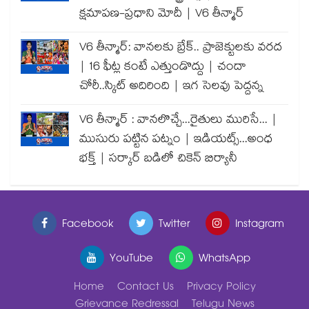
క్షమాపణ-ప్రధాని మోదీ | V6 తీన్మార్
V6 తీన్మార్: వానలకు బ్రేక్.. ప్రాజెక్టులకు వరద
| 16 ఫీట్ల కంటే ఎత్తుండొద్దు | చందా
చోరీ..స్కిట్ అదిరింది | ఇగ సెలవు పెద్దన్న
V6 తీన్మార్ : వానలొచ్చే...రైతులు మురిసే... |
ముసురు పట్టిన పట్నం | ఇడియట్స్...అంధ
భక్త్ | సర్కార్ బడిలో చికెన్ బిర్యానీ
Facebook
Twitter
Instagram
YouTube
WhatsApp
Home
Contact Us
Privacy Policy
Grievance Redressal
Telugu News