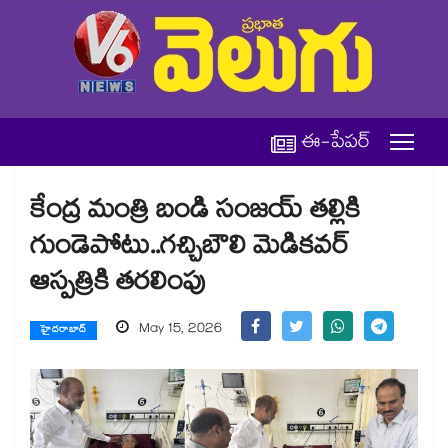
ఈ-పేపర్
కేంద్ర మంత్రి బండి సంజయ్ తల్లికి
గుండెపోటు..గచ్చిబౌలి మెడికవర్
ఆస్పత్రికి తరలింపు
May 15, 2026
హైదరాబాద్