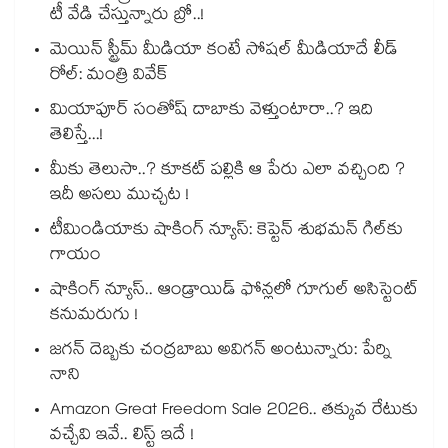
టీ వేడి చేస్తున్నారు బ్రో..!
మెయిన్ స్ట్రీమ్ మీడియా కంటే సోషల్ మీడియాదే లీడ్
రోల్: మంత్రి వివేక్
మియాపూర్ సంతోష్ దాబాకు వెళ్తుంటారా..? ఇది
తెలిస్తే...!
మీకు తెలుసా..? కూకట్ పల్లికి ఆ పేరు ఎలా వచ్చింది ?
ఇదీ అసలు ముచ్చట !
టీమిండియాకు షాకింగ్ న్యూస్: కెప్టెన్ శుభమన్ గిల్‎కు
గాయం
షాకింగ్ న్యూస్.. ఆండ్రాయిడ్ ఫోన్లలో గూగుల్ అసిస్టెంట్
కనుమరుగు !
జగన్ దెబ్బకు చంద్రబాబు అవిగన్ అంటున్నారు: పేర్ని
నాని
Amazon Great Freedom Sale 2026.. తక్కువ రేటుకు
వచ్చేవి ఇవే.. లిస్ట్ ఇదే !