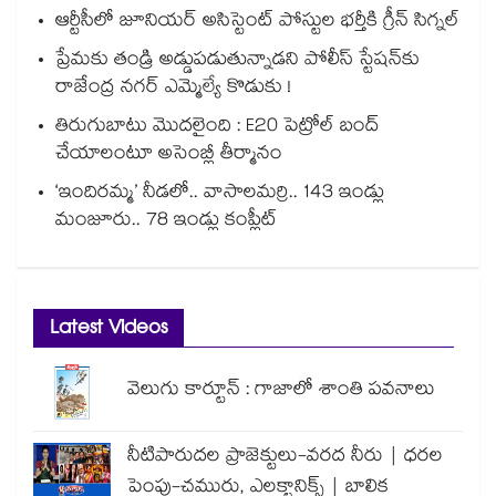
ఆర్టీసీలో జూనియర్ అసిస్టెంట్‌‌ పోస్టుల భర్తీకి గ్రీన్‌‌ సిగ్నల్
ప్రేమకు తండ్రి అడ్డుపడుతున్నాడని పోలీస్ స్టేషన్⁪కు
రాజేంద్ర నగర్ ఎమ్మెల్యే కొడుకు !
తిరుగుబాటు మొదలైంది : E20 పెట్రోల్ బంద్
చేయాలంటూ అసెంబ్లీ తీర్మానం
‘ఇందిరమ్మ’ నీడలో.. వాసాలమర్రి.. 143 ఇండ్లు
మంజూరు.. 78 ఇండ్లు కంప్లీట్
Latest Videos
వెలుగు కార్టూన్ : గాజాలో శాంతి పవనాలు
నీటిపారుదల ప్రాజెక్టులు-వరద నీరు | ధరల
పెంపు-చమురు, ఎలక్ట్రానిక్స్ | బాలిక