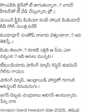
కొంపదీసి ట్రైన్⁬లో టీ తాగుతున్నారా..? వాటర్
హీటర్⁭⁭తో టీ వేడి చేస్తున్నారు బ్రో..!
మెయిన్ స్ట్రీమ్ మీడియా కంటే సోషల్ మీడియాదే
లీడ్ రోల్: మంత్రి వివేక్
మియాపూర్ సంతోష్ దాబాకు వెళ్తుంటారా..? ఇది
తెలిస్తే...!
మీకు తెలుసా..? కూకట్ పల్లికి ఆ పేరు ఎలా
వచ్చింది ? ఇదీ అసలు ముచ్చట !
టీమిండియాకు షాకింగ్ న్యూస్: కెప్టెన్ శుభమన్
గిల్‎కు గాయం
షాకింగ్ న్యూస్.. ఆండ్రాయిడ్ ఫోన్లలో గూగుల్
అసిస్టెంట్ కనుమరుగు !
జగన్ దెబ్బకు చంద్రబాబు అవిగన్ అంటున్నారు:
పేర్ని నాని
Amazon Great Freedom Sale 2026.. తక్కువ