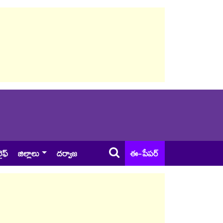
ైఫ్
జిల్లాలు
దర్వాజ
ఈ-పేపర్