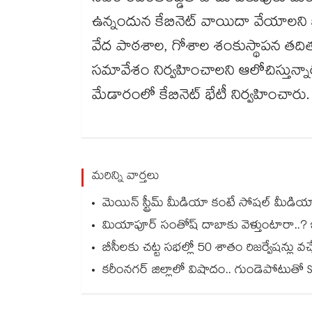
ఉన్నందున కేబినెట్ వాయిదా వేయాలని భ
వేద పాఠశాల, గోశాల శంకుస్థాపన తదితర 
సమావేశం నిర్వహించాలని ఆలోచిస్తున్న
మేడారంలో కేబినెట్ భేటీ నిర్వహించారు.
మరిన్ని వార్తలు
మెయిన్ స్ట్రీమ్ మీడియా కంటే సోషల్ మీడియాదే
మియాపూర్ సంతోష్ దాబాకు వెళ్తుంటారా..? ఇది 
బీసీలకు చట్ట సభల్లో 50 శాతం రిజర్వేషన్లు 
కరీంనగర్ జిల్లాలో విషాదం.. గుండెపోటుతో S