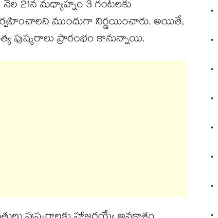
. ఈ నెల 21న మధ్యాహ్నం 3 గంటలకు
 నిర్వహించాలని ముందుగా నిర్ణయించారు. అయితే,
త్య పుష్కరాలు ప్రారంభం కానున్నాయి.
మంత్రులు పుష్కరాలకు హాజరయ్యే అవకాశం