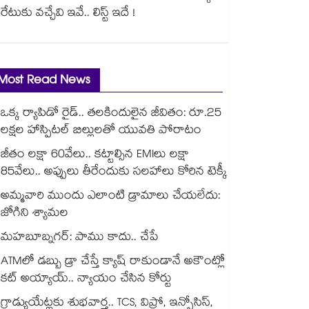
రేటుకు వచ్చేవి ఇవే.. లిస్ట్ ఇదే !
Most Read News
ఒక్క ర్యాపిడో రైడ్.. తలకిందులైన జీవితం: రూ.25
లక్షల హాస్పిటల్ బిల్లులతో యువతి పోరాటం
జీతం లక్షా 60వేలు.. కట్టాల్సిన EMIలు లక్షా
85వేలు.. అప్పులు తీరేందుకు సలహాలు కోరిన టెక్కీ
అమ్మవారి ముందు ఎలాంటి డ్రామాలు చేయలేదు:
జోగిని శ్యామల
మహబూబ్నగర్: పాము కాదు.. చేపే
ATMలో డబ్బు డ్రా చేస్తే క్యాష్ రాకుండానే అకౌంట్లో
కట్ అయ్యాయ్.. న్యాయం చేసిన కోర్టు
గ్రాడ్యుయేట్లకు శుభవార్త.. TCS, విప్రో, ఇన్ఫోసిస్,