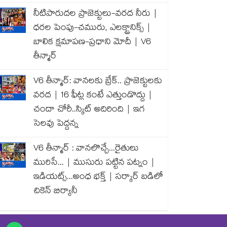
నీటిపారుదల ప్రాజెక్టులు-వరద నీరు |
ధరల పెంపు-చమురు, ఎలక్ట్రానిక్స్ |
బాలిక క్షమాపణ-ప్రధాని మోదీ | V6
తీన్మార్
V6 తీన్మార్: వానలకు బ్రేక్.. ప్రాజెక్టులకు
వరద | 16 ఫీట్ల కంటే ఎత్తుండొద్దు |
చందా చోరీ..స్కిట్ అదిరింది | ఇగ
సెలవు పెద్దన్న
V6 తీన్మార్ : వానలొచ్చే...రైతులు
మురిసే... | ముసురు పట్టిన పట్నం |
ఇడియట్స్...అంధ భక్త్ | సర్కార్ బడిలో
చికెన్ బిర్యానీ