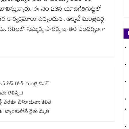
ావిస్తున్నారు. ఈ నెల 23న యాదగిరిగుట్టలో
కార్యక్రమాలు ఉన్నందున.. అక్కడే మంత్రివర్గ
ారు. గతంలో సమ్మక్క సారక్క జాతర సందర్భంగా
 లీడ్ రోల్: మంత్రి వివేక్
తెలిస్తే...!
వచ్చే వరకూ పోరాడుతా: కవిత
BI బ్యాంకులోనే రైతు మృతి