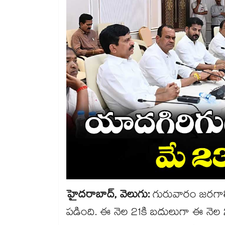
హైదరాబాద్, వెలుగు:
గురువారం జరగాల్స
పడింది. ఈ నెల 21కి బదులుగా ఈ నెల 