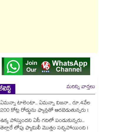
మరిన్ని వార్తలు
లేటెస్ట్
ఏమన్నా టాలెంటా.. ఏమన్నా విజనా.. రూ.4వేల
200 కోట్ల రోడ్డును ఫ్యాన్లతో ఆరబెడుతున్నరు !
ఉక్క పోస్తుందని ఏసీ గదిలో పండుకున్నరు..
తెల్లారే లోపు ఫ్యామిలీ మొత్తం సచ్చిపోయింది !