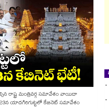
ిన రాష్ట్ర మంత్రివర్గ సమావేశం వాయిదా
23న యాదగిరిగుట్టలో కేబినెట్ సమావేశం