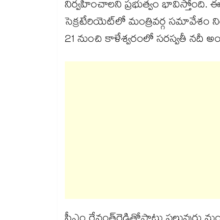
నిర్వహించాలని ప్రభుత్వం భావిస్తోంది
సెక్రటేరియెట్‌లో మంత్రివర్గ సమావేశం
21 నుంచి కాళేశ్వరంలో సరస్వతీ నదీ అం
సీఎం రేవంత్‌రెడ్డితోపాటు పలువురు 