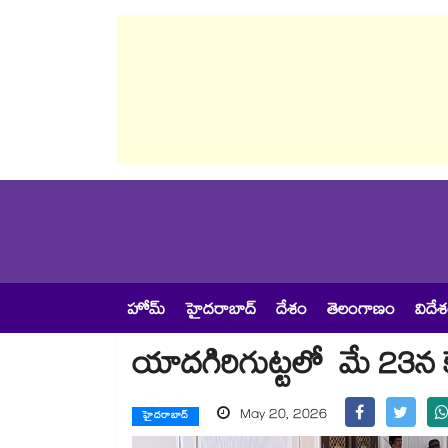
హోమ్
హైదరాబాద్
దేశం
తెలంగాణం
విదే
యాదగిరిగుట్టలో మే 23న కేబ
May 20, 2026
హైదరాబాద్