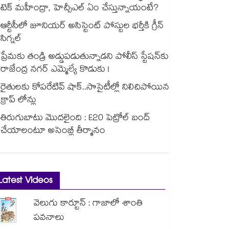
టెక్ మహీంద్రా, హెచ్సీఎల్ ఏం చేస్తున్నాయంటే?
ఆర్టీసీలో జూనియర్ అసిస్టెంట్‌‌ పోస్టుల భర్తీకి గ్రీన్‌‌
సిగ్నల్
ప్రేమకు తండ్రి అడ్డుపడుతున్నాడని పోలీస్ స్టేషన్⁪కు
రాజేంద్ర నగర్ ఎమ్మెల్యే కొడుకు !
రైతులకు కోపరేటివ్ షాక్..సొసైటీల్లో నిలిచిపోయిన
క్రాప్ లోన్లు
తిరుగుబాటు మొదలైంది : E20 పెట్రోల్ బంద్
చేయాలంటూ అసెంబ్లీ తీర్మానం
Latest Videos
వెలుగు కార్టూన్ : గాజాలో శాంతి
పవనాలు