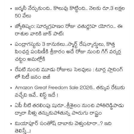
జర్మనీ నేర్చుకుంది.. కొలువు కొట్టింది.. నెలకు రూ.3 లక్షల
50 వేలు
జ్యోతిష్యం: సూర్యగ్రహణం రోజు చతుర్గ్రహ యోగం.. ఈ
రాశుల వారికి జాక్ పాట్!
పంద్రాగస్టుకు 3 కానుకలు..స్మార్ట్ రేషన్కార్డులు, కొత్త
పింఛన్ల పంపిణీకి శ్రీకారం అదే రోజు నుంచి గిగ్ వర్కర్ల
చట్టం అమల్లోకి
రేపటి నుంచి మూడు రోజులు సెలవులు : టూర్ల ప్లానింగ్
లో సిటీ జనం బిజీ
Amazon Great Freedom Sale 2026.. తక్కువ రేటుకు
వచ్చేవి ఇవే.. లిస్ట్ ఇదే !
ఏపీ నీటి తరలింపు షురూ..శ్రీశైలం నుంచి పోతిరెడ్డిపాడు
ద్వారా నీళ్లు తన్నుకుపోతున్న పొరుగు రాష్ట్రం
మియాపూర్ సంతోష్ దాబాకు వెళ్తుంటారా..? ఇది
తెలిస్తే...!