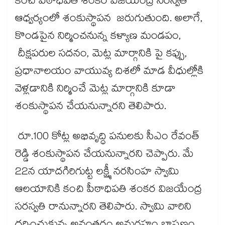
కంచి పీఠాధిపతి శంకర విజయేంద్ర సరస్వతి
ఆధ్వర్యంలో శంకుస్థాపన జరుగుతుంది. అలాగే,
కొండపైన నిర్మించనున్న కళ్యాణ మండపం,
దీక్షపరుల సదనం, మెట్ల మార్గానికి పై కప్పు,
ప్రధానాలయం వాయువ్య దిశలో మాడ వీధుల్లోకి
వెళ్లడానికి నిర్మించే మెట్ల మార్గానికి కూడా
శంకుస్థాపన చేయనున్నారని తెలిపారు.
రూ.100 కోట్ల అభివృద్ధి పనులకు సీఎం రేవంత్
రెడ్డి శంకుస్థాపన చేయనున్నారని చెప్పారు. మే
22న యాదగిరిగుట్ట లక్ష్మీ నరసింహ స్వామి
ఆలయానికి కంచి పీఠాధిపతి శంకర విజయేంద్ర
సరస్వతి రానున్నారని తెలిపారు. స్వామి వారిని