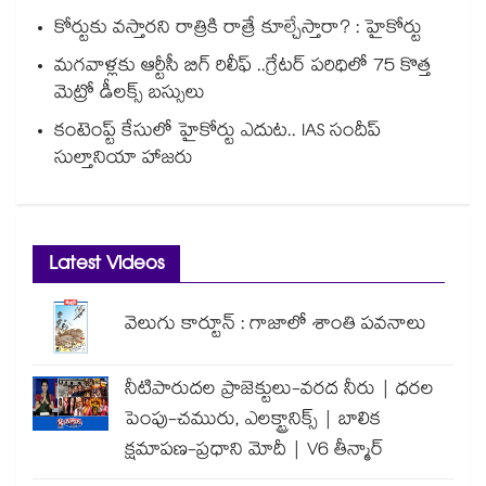
కోర్టుకు వస్తారని రాత్రికి రాత్రే కూల్చేస్తారా? : హైకోర్టు
మగవాళ్లకు ఆర్టీసీ బిగ్ రిలీఫ్ ..గ్రేటర్ పరిధిలో 75 కొత్త
మెట్రో డీలక్స్ బస్సులు
కంటెంప్ట్ కేసులో హైకోర్టు ఎదుట.. IAS సందీప్
సుల్తానియా హాజరు
Latest Videos
వెలుగు కార్టూన్ : గాజాలో శాంతి పవనాలు
నీటిపారుదల ప్రాజెక్టులు-వరద నీరు | ధరల
పెంపు-చమురు, ఎలక్ట్రానిక్స్ | బాలిక
క్షమాపణ-ప్రధాని మోదీ | V6 తీన్మార్