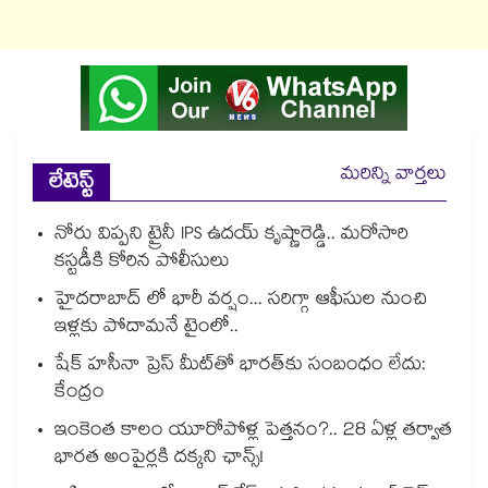
మరిన్ని వార్తలు
లేటెస్ట్
నోరు విప్పని ట్రైనీ IPS ఉదయ్ కృష్ణారెడ్డి.. మరోసారి
కస్టడీకి కోరిన పోలీసులు
హైదరాబాద్ లో భారీ వర్షం... సరిగ్గా ఆఫీసుల నుంచి
ఇళ్లకు పోదామనే టైంలో..
షేక్ హసీనా ప్రెస్ మీట్‎తో భారత్‎కు సంబంధం లేదు:
కేంద్రం
ఇంకెంత కాలం యూరోపోళ్ల పెత్తనం?.. 28 ఏళ్ల తర్వాత
భారత అంపైర్లకి దక్కని ఛాన్స్!