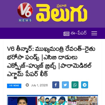
ఈ-పేపర్
V6 తీన్మార్: ముఖ్యమంత్రి రేవంత్-రైతు
భరోసా ఫండ్స్ |ఎసిబి దాడులు
ఎక్స్పోజ్-హ్యుజ్ బ్రిబ్స్ |పారామెడికల్
ఎగ్జామ్ పేపర్ లీక్
July 1, 2026
V6 NEWS