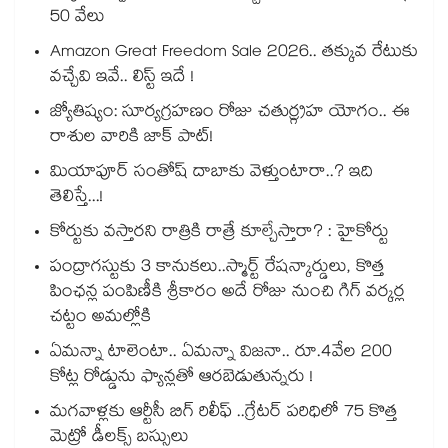
50 వేలు
Amazon Great Freedom Sale 2026.. తక్కువ రేటుకు
వచ్చేవి ఇవే.. లిస్ట్ ఇదే !
జ్యోతిష్యం: సూర్యగ్రహణం రోజు చతుర్గ్రహ యోగం.. ఈ
రాశుల వారికి జాక్ పాట్!
మియాపూర్ సంతోష్ దాబాకు వెళ్తుంటారా..? ఇది
తెలిస్తే...!
కోర్టుకు వస్తారని రాత్రికి రాత్రే కూల్చేస్తారా? : హైకోర్టు
పంద్రాగస్టుకు 3 కానుకలు..స్మార్ట్ రేషన్కార్డులు, కొత్త
పింఛన్ల పంపిణీకి శ్రీకారం అదే రోజు నుంచి గిగ్ వర్కర్ల
చట్టం అమల్లోకి
ఏమన్నా టాలెంటా.. ఏమన్నా విజనా.. రూ.4వేల 200
కోట్ల రోడ్డును ఫ్యాన్లతో ఆరబెడుతున్నరు !
మగవాళ్లకు ఆర్టీసీ బిగ్ రిలీఫ్ ..గ్రేటర్ పరిధిలో 75 కొత్త
మెట్రో డీలక్స్ బస్సులు