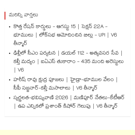
మరిన్ని వార్తలు
కొత్త రేషన్ కార్డులు - ఆగస్టు 15 | సెక్షన్ 22A -
భూములు | లోక్‌సభ ఆమోదించిన బిల్లు - UPI | V6
తీన్మార్
ఢిల్లీలో సీఎం పర్యటన | డయల్ 112 - అత్యవసర సేవ |
కల్తీ మద్యం | ఐఏఎస్ తుకారాం - 435 మంది అరెస్టులు
| V6
హరీష్ రావు క్షుద్ర పూజలు | హైడ్రా-భూముల వేలం |
సీపీ సజ్జనార్-కల్తీ మసాలాలు | V6 తీన్మార్
స్వర్ణలత-భవిష్యవాణి 2026 | మణిపూర్ నేతలు-కేటీఆర్
| ఉప ఎన్నికలో ప్రశాంత్ కిషోర్ గెలుపు | V6 తీన్మార్