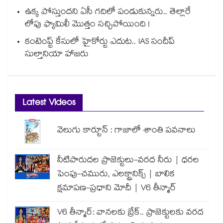
ఉక్క పోస్తుందని ఏసీ గదిలో పండుకున్నరు.. తెల్లారే
లోపు ఫ్యామిలీ మొత్తం సచ్చిపోయింది !
కంటెంప్ట్ కేసులో హైకోర్టు ఎదుట.. IAS సందీప్
సుల్తానియా హాజరు
Latest Videos
వెలుగు కార్టూన్ : గాజాలో శాంతి పవనాలు
నీటిపారుదల ప్రాజెక్టులు-వరద నీరు | ధరల
పెంపు-చమురు, ఎలక్ట్రానిక్స్ | బాలిక
క్షమాపణ-ప్రధాని మోదీ | V6 తీన్మార్
V6 తీన్మార్: వానలకు బ్రేక్.. ప్రాజెక్టులకు వరద