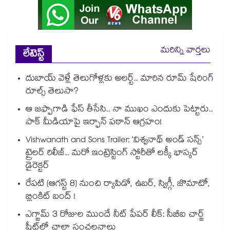
మరిన్ని వార్తలు
లేటెస్ట్
దుబాయ్ వెళ్లే తెలుగోళ్లకు అలర్ట్.. మారిన రూమ్ షేరింగ్‌
రూల్స్ తెలుసా?
ఆ జఫ్పాగాడి ఫేస్ తీసేసి.. నా ముఖం ఎందుకు పెట్టారు..
పాక్ మీడియాపై ఇర్ఫాన్ పఠాన్ ఆగ్రహం!
Vishwanath and Sons Trailer: ‘విశ్వనాథ్ అండ్ సన్స్’
ట్రైలర్ రిలీజ్.. మరో ఇంట్రెస్టింగ్ స్టోరీతో లక్కీ భాస్కర్
డైరెక్టర్
రేపటి (ఆగస్ట్ 8) నుంచి ర్యాపిడో, ఉబర్, స్విగ్గీ, జొమాటో,
బ్లింకిట్ బంద్ !
ఎగ్జామ్ 3 రోజుల ముందే నీట్ పేపర్ లీక్: సీబీఐ చార్జ్
షీట్‎లో చాలా సంచలనాలు