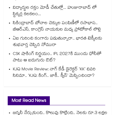
విద్యార్థుల రక్తం మోడీ చేతుల్లో... హుజురాబాద్ లో
స్టిక్కర్ల కలకలం...
సికింద్రాబాద్ బోనాల చెక్కుల పంపిణీలో రసాభాస..
బీఆర్ఎస్, కాంగ్రెస్ నాయకుల మధ్య ప్రోటోకాల్ లొల్లి
ఏఐ గురించి కంగారు పడుతున్నారా.. భారత టెక్కీలకు
శుభవార్త చెప్పిన నోమురా
CSK షాకింగ్ నిర్ణయం.. IPL 2027కి ముందు ధోనీతో
పాటు ఆ ఐదుగురు ఔట్?
KJQ Movie Review: నాగ్ కేడీ డైరెక్టర్ ‘KK’ చివరి
సినిమా.. ‘KJQ: కింగ్.. జాకీ.. క్వీన్’ మెప్పించిందా?
Most Read News
జర్మనీ నేర్చుకుంది.. కొలువు కొట్టింది.. నెలకు రూ.3 లక్షల