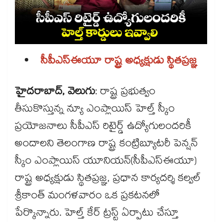
సీపీఎస్ఈయూ రాష్ట్ర అధ్యక్షుడు స్థితప్రజ్ఞ
హైదరాబాద్, వెలుగు
: రాష్ట్ర ప్రభుత్వం
తీసుకొస్తున్న న్యూ ఎంప్లాయిస్ హెల్త్ స్కీం
ప్రయోజనాలు సీపీఎస్ రిటైర్డ్ ఉద్యోగులందరికీ
అందాలని తెలంగాణ రాష్ట్ర కంట్రిబ్యూటరీ పెన్షన్
స్కీం ఎంప్లాయిస్ యూనియన్(సీపీఎస్​ఈయూ)
రాష్ట్ర అధ్యక్షుడు స్థితప్రజ్ఞ, ప్రధాన కార్యదర్శి కల్వల్
శ్రీకాంత్ మంగళవారం ఒక ప్రకటనలో
పేర్కొన్నారు. హెల్త్ కేర్ ట్రస్ట్ ఏర్పాటు చేస్తూ