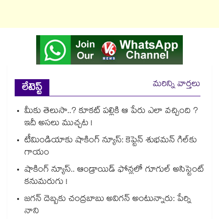
మరిన్ని వార్తలు
లేటెస్ట్
మీకు తెలుసా..? కూకట్ పల్లికి ఆ పేరు ఎలా వచ్చింది ?
ఇదీ అసలు ముచ్చట !
టీమిండియాకు షాకింగ్ న్యూస్: కెప్టెన్ శుభమన్ గిల్‎కు
గాయం
షాకింగ్ న్యూస్.. ఆండ్రాయిడ్ ఫోన్లలో గూగుల్ అసిస్టెంట్
కనుమరుగు !
జగన్ దెబ్బకు చంద్రబాబు అవిగన్ అంటున్నారు: పేర్ని
నాని