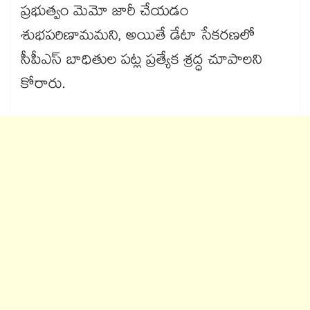
ప్రభుత్వం మెమో జారీ చేయడం
శుభపరిణామమని, అయితే డేటా సేకరణలో
సీపీఎస్ బాధితుల పట్ల ప్రత్యేక శ్రద్ధ చూపాలని
కోరారు.