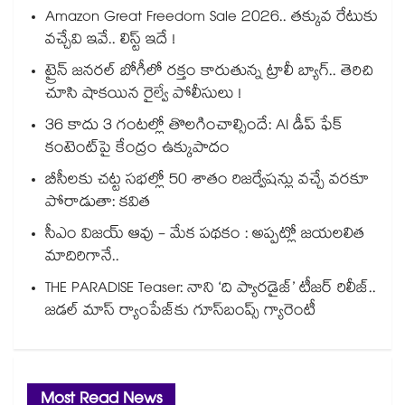
Amazon Great Freedom Sale 2026.. తక్కువ రేటుకు
వచ్చేవి ఇవే.. లిస్ట్ ఇదే !
ట్రైన్ జనరల్ బోగీలో రక్తం కారుతున్న ట్రాలీ బ్యాగ్.. తెరిచి
చూసి షాకయిన రైల్వే పోలీసులు !
36 కాదు 3 గంటల్లో తొలగించాల్సిందే: AI డీప్ ఫేక్
కంటెంట్‎పై కేంద్రం ఉక్కుపాదం
బీసీలకు చట్ట సభల్లో 50 శాతం రిజర్వేషన్లు వచ్చే వరకూ
పోరాడుతా: కవిత
సీఎం విజయ్ ఆవు - మేక పథకం : అప్పట్లో జయలలిత
మాదిరిగానే..
THE PARADISE Teaser: నాని ‘ది ప్యారడైజ్‌‌’ టీజర్ రిలీజ్..
జడల్ మాస్ ర్యాంపేజ్‌కు గూస్‌బంప్స్ గ్యారెంటీ
Most Read News