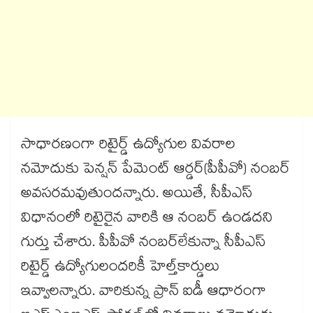
సాధారణంగా రిటైర్డ్ ఉద్యోగుల వివరాల
నమోదుకు పెన్షన్ పేమెంట్ ఆర్డర్(పీపీవో) నంబర్
అవసరమవుతుందన్నారు. అయితే, సీపీఎస్
విధానంలో రిటైరైన వారికి ఆ నంబర్ ఉండదని
గుర్తు చేశారు. పీపీవో నంబర్​లేకున్నా సీపీఎస్
రిటైర్డ్ ఉద్యోగులందరికీ హెల్త్​కార్డులు
ఇవ్వాలన్నారు. వారికున్న ప్రాన్ ఐడీ ఆధారంగా