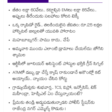
జీతం లక్షా 60వేలు.. కట్టాల్సిన EMIలు లక్షా 85వేలు..
అప్పులు తీరేందుకు సలహాలు కోరిన టెక్కీ
ఒక్క ర్యాపిడో రైడ్.. తలకిందులైన జీవితం: రూ.25 లక్షల
హాస్పిటల్ బిల్లులతో యువతి పోరాటం
మహబూబ్నగర్: పాము కాదు.. చేపే
అమ్మవారి ముందు ఎలాంటి డ్రామాలు చేయలేదు: జోగిని
శ్యామల
ఆర్టీసీలో జూనియర్ అసిస్టెంట్‌‌ పోస్టుల భర్తీకి గ్రీన్‌‌ సిగ్నల్
ATMలో డబ్బు డ్రా చేస్తే క్యాష్ రాకుండానే అకౌంట్లో కట్
అయ్యాయ్.. న్యాయం చేసిన కోర్టు
గ్రాడ్యుయేట్లకు శుభవార్త.. TCS, విప్రో, ఇన్ఫోసిస్, టెక్
మహీంద్రా, హెచ్సీఎల్ ఏం చేస్తున్నాయంటే?
ప్రేమకు తండ్రి అడ్డుపడుతున్నాడని పోలీస్ స్టేషన్⁪కు
రాజేంద్ర నగర్ ఎమ్మెల్యే కొడుకు !