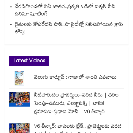
నేరడిగొండలో సినీ జాతర..ప్రకృతి ఒడిలో విశ్వక్ సేన్
సినిమా షూటింగ్
రైతులకు కోపరేటివ్ షాక్..సొసైటీల్లో నిలిచిపోయిన క్రాప్
లోన్లు
Latest Videos
వెలుగు కార్టూన్ : గాజాలో శాంతి పవనాలు
నీటిపారుదల ప్రాజెక్టులు-వరద నీరు | ధరల
పెంపు-చమురు, ఎలక్ట్రానిక్స్ | బాలిక
క్షమాపణ-ప్రధాని మోదీ | V6 తీన్మార్
V6 తీన్మార్: వానలకు బ్రేక్.. ప్రాజెక్టులకు వరద