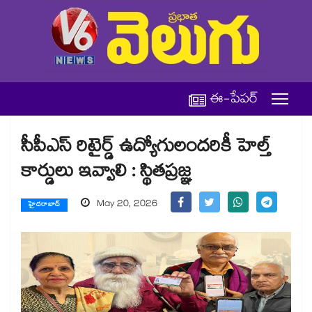
ఈ-పేపర్
సీపీఎస్ రిటైర్డ్ ఉద్యోగులందరికీ హెల్త్
కార్డులు ఇవ్వాలి : స్థితప్రజ్ఞ
May 20, 2026
హైదరాబాద్