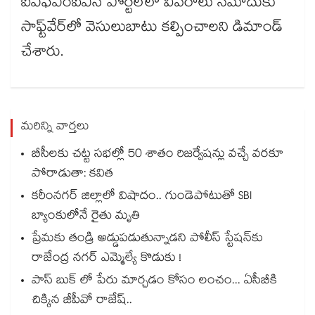
ఐఎఫ్ఎంఐఎస్ పోర్టల్‌‌లో వివరాలు నమోదుకు
సాఫ్ట్‌‌వేర్‌‌లో వెసులుబాటు కల్పించాలని డిమాండ్
చేశారు.
మరిన్ని వార్తలు
బీసీలకు చట్ట సభల్లో 50 శాతం రిజర్వేషన్లు వచ్చే వరకూ
పోరాడుతా: కవిత
కరీంనగర్ జిల్లాలో విషాదం.. గుండెపోటుతో SBI
బ్యాంకులోనే రైతు మృతి
ప్రేమకు తండ్రి అడ్డుపడుతున్నాడని పోలీస్ స్టేషన్⁪కు
రాజేంద్ర నగర్ ఎమ్మెల్యే కొడుకు !
పాస్ బుక్ లో పేరు మార్చడం కోసం లంచం... ఏసీబీకి
చిక్కిన జీపీవో రాజేష్..