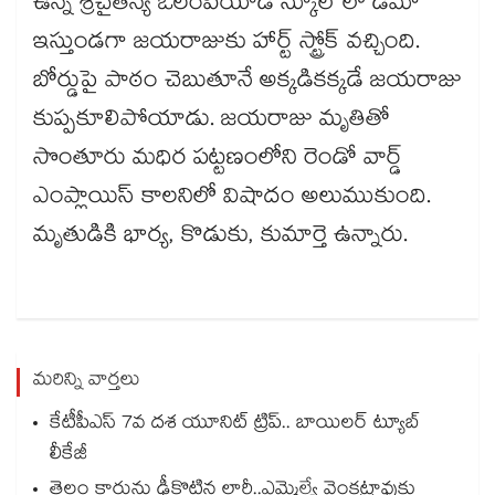
ఉన్న శ్రీచైతన్య ఒలంపియాడ్ స్కూల్ లో డెమో
ఇస్తుండగా జయరాజుకు హార్ట్ స్ట్రోక్​ వచ్చింది.
బోర్డుపై పాఠం చెబుతూనే అక్కడికక్కడే జయరాజు
కుప్పకూలిపోయాడు. జయరాజు మృతితో
సొంతూరు మధిర పట్టణంలోని రెండో వార్డ్
ఎంప్లాయిస్ కాలనిలో విషాదం అలుముకుంది.
మృతుడికి భార్య, కొడుకు, కుమార్తె ఉన్నారు.
మరిన్ని వార్తలు
కేటీపీఎస్ 7వ దశ యూనిట్ ట్రిప్.. బాయిలర్ ట్యూబ్
లీకేజీ
తెల్లం కారును ఢీకొట్టిన లారీ..ఎమ్మెల్యే వెంకట్రావుకు