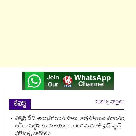
మరిన్ని వార్తలు
లేటెస్ట్
ఎక్సైరీ డేట్ అయిపోయిన పాలు, కుళ్లిపోయిన మాంసం,
బూజు పట్టిన కూరగాయలు.. బెంగళూరులో ఫైవ్ స్టార్
హోటల్స్ బాగోతం