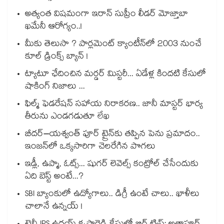
అత్యంత విషమంగా ఇరాన్ సుప్రీం లీడర్ మోజ్తాబా
ఖమేనీ ఆరోగ్యం..!
మీకు తెలుసా ? పార్లమెంట్ క్యాంటీన్⁪లో 2003 నుంచే
కూల్ డ్రింక్స్ బ్యాన్ !
ట్యాటూ ఛేదించిన మర్డర్ మిస్టరీ... ఏడేళ్ల కిందటి కేసులో
షాకింగ్ నిజాలు ...
ఫిల్మ్ ఫెడరేషన్ సహాయ నిరాకరణ.. జానీ మాస్టర్ భార్య
తీరును ఎండగడుతూ లేఖ
బీదర్–యశ్వంత్ పూర్ ట్రైన్‎కు తప్పిన పెను ప్రమాదం..
ఇంజన్‎లో ఒక్కసారిగా చెలరేగిన పొగలు
ఇడ్లీ, ఉప్మా, ఓట్స్... షుగర్ లెవెల్స్ కంట్రోల్ చేసేందుకు
ఏది బెస్ట్ అంటే...?
SBI బ్యాంకులో ఉద్యోగాలు.. డిగ్రీ ఉంటే చాలు.. ఖాళీలు
చాలానే ఉన్నయ్ !