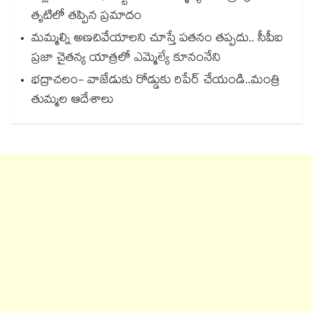
తృటిలో తప్పిన ప్రమాదం
మమ్మల్ని అణచివేయాలని చూస్తే పతనం తప్పదు.. సీపీఐ
ప్రజా చైతన్య యాత్రలో ఎమ్మెల్యే కూనంనేని
భద్రాచలం- వాజేడుకు రోడ్డుకు రిపేర్ చేయండి..మంత్రి
తుమ్మల ఆదేశాలు