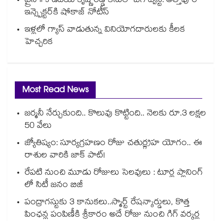
ట్రైనీ IPS ఉదయ్ కృష్ణారెడ్డి కేసులో బిగ్ ట్విస్ట్: అత్తాపూర్
ఇన్స్పెక్టర్‎కి షోకాజ్ నోటీస్
ఇళ్లలో గ్యాస్ వాడుతున్న వినియోగదారులకు కీలక
హెచ్చరిక
Most Read News
జర్మనీ నేర్చుకుంది.. కొలువు కొట్టింది.. నెలకు రూ.3 లక్షల
50 వేలు
జ్యోతిష్యం: సూర్యగ్రహణం రోజు చతుర్గ్రహ యోగం.. ఈ
రాశుల వారికి జాక్ పాట్!
రేపటి నుంచి మూడు రోజులు సెలవులు : టూర్ల ప్లానింగ్
లో సిటీ జనం బిజీ
పంద్రాగస్టుకు 3 కానుకలు..స్మార్ట్ రేషన్కార్డులు, కొత్త
పింఛన్ల పంపిణీకి శ్రీకారం అదే రోజు నుంచి గిగ్ వర్కర్ల