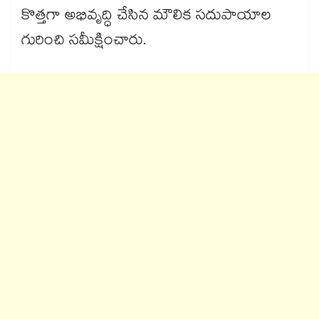
కొత్తగా అభివృద్ధి చేసిన మౌలిక సదుపాయాల
గురించి సమీక్షించారు.