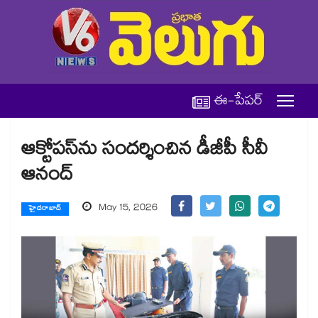
ఈ-పేపర్
ఆక్టోపస్‌‌‌‌ను సందర్శించిన డీజీపీ సీవీ
ఆనంద్‌‌‌‌
May 15, 2026
హైదరాబాద్