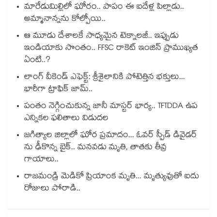
మారేడుమిల్లిలో ఘోరం.. పాపం ఈ ఐదేళ్ల పిల్లాడు..
అమ్మానాన్నను కోల్పోయి..
ఆ మూడు దేశాలకే సాధ్యమైన టెక్నాలజీ.. ఇప్పుడు
ఇండియాకు సొంతం.. FFSC రాకెట్ ఇంజిన్ ప్రాముఖ్యత
ఏంటి..?
లాంగ్ వీకెండ్ ఎఫెక్ట్: శ్రీశైలానికి పోటెత్తిన భక్తులు...
భారీగా ట్రాఫిక్ జామ్..
పంతం నెగ్గించుకున్న జానీ మాస్టర్ భార్య.. TFTDDA ఉప
ఎన్నికల ఫలితాలు విడుదల
జగిత్యాల జిల్లాలో ఘోర ప్రమాదం... ఓవర్ స్పీడ్ డివైడర్
ను ఢీకొన్న బైక్.. మనవడు మృతి, తాతకు తీవ్ర
గాయాలు..
రాజమండ్రి మెడికో ప్రియాంక మృతి... మృత్యువుతో ఐదు
రోజులు పోరాడి..