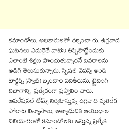
కమాండోలు, అధికారులతో చర్చించా రు. ఉగ్రవాద
ఘటనలు ఎదురైతే వాటిని తిప్పికొట్టేందుకు
ఎలాంటి శిక్షణ పొందుతున్నారనే వివరాలను
అడిగి తెలుసుకున్నారు. స్పెషల్ వెపన్స్ అండ్
టాక్టిక్స్ (స్వాట్) బృందాల పనితీరును, ట్రైనింగ్‌‌‌‌
విభాగాన్ని ప్రత్యేకంగా ప్రస్తావిం చారు.
ఆపరేషనల్ టీమ్స్ నిర్వహిస్తున్న ఉగ్రవాద వ్యతిరేక
పోరాట విన్యాసాలు, అత్యాధునిక ఆయుధాల
వినియోగంలో కమాండోలకు ఇస్తున్న ప్రత్యేక