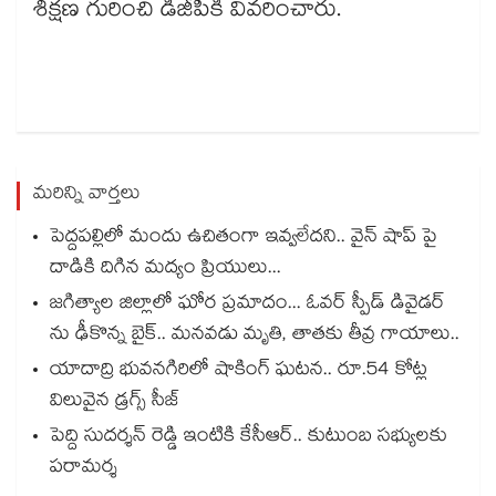
శిక్షణ గురించి డీజీపీకి వివరించారు.
మరిన్ని వార్తలు
పెద్దపల్లిలో మందు ఉచితంగా ఇవ్వలేదని.. వైన్ షాప్ పై
దాడికి దిగిన మద్యం ప్రియులు...
జగిత్యాల జిల్లాలో ఘోర ప్రమాదం... ఓవర్ స్పీడ్ డివైడర్
ను ఢీకొన్న బైక్.. మనవడు మృతి, తాతకు తీవ్ర గాయాలు..
యాదాద్రి భువనగిరిలో షాకింగ్ ఘటన.. రూ.54 కోట్ల
విలువైన డ్రగ్స్ సీజ్
పెద్ది సుదర్శన్ రెడ్డి ఇంటికి కేసీఆర్.. కుటుంబ సభ్యులకు
పరామర్శ