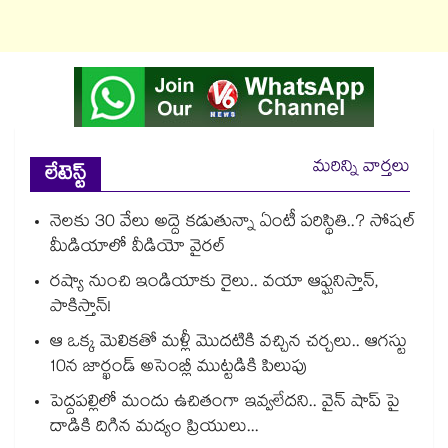
మరిన్ని వార్తలు
లేటెస్ట్
నెలకు 30 వేలు అద్దె కడుతున్నా ఏంటీ పరిస్థితి..? సోషల్
మీడియాలో వీడియో వైరల్
రష్యా నుంచి ఇండియాకు రైలు.. వయా ఆఫ్ఘనిస్తాన్,
పాకిస్తాన్!
ఆ ఒక్క మెలికతో మళ్లీ మొదటికి వచ్చిన చర్చలు.. ఆగస్టు
10న జార్ఖండ్ అసెంబ్లీ ముట్టడికి పిలుపు
పెద్దపల్లిలో మందు ఉచితంగా ఇవ్వలేదని.. వైన్ షాప్ పై
దాడికి దిగిన మద్యం ప్రియులు...