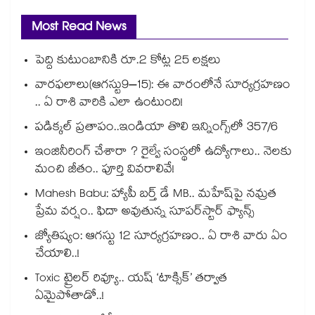
Most Read News
పెద్ది కుటుంబానికి రూ.2 కోట్ల 25 లక్షలు
వారఫలాలు(ఆగస్టు9–15): ఈ వారంలోనే సూర్యగ్రహణం
.. ఏ రాశి వారికి ఎలా ఉంటుంది!
పడిక్కల్‌‌ ప్రతాపం..ఇండియా తొలి ఇన్నింగ్స్‌‌లో 357/6
ఇంజినీరింగ్ చేశారా ? రైల్వే సంస్థలో ఉద్యోగాలు.. నెలకు
మంచి జీతం.. పూర్తి వివరాలివే!
Mahesh Babu: హ్యాపీ బర్త్ డే MB.. మహేష్‌పై నమ్రత
ప్రేమ వర్షం.. ఫిదా అవుతున్న సూపర్‌స్టార్ ఫ్యాన్స్
జ్యోతిష్యం: ఆగస్టు 12 సూర్యగ్రహణం.. ఏ రాశి వారు ఏం
చేయాలి..!
Toxic ట్రైలర్ రివ్యూ.. యష్ ‘టాక్సిక్’ తర్వాత
ఏమైపోతాడో..!