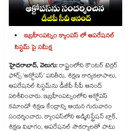
ఇబ్రహీంపట్నం క్యాంపస్‌‌‌‌ లో ఆపరేషనల్
సిస్టమ్‌‌‌‌ పై సమీక్ష
హైదరాబాద్‌‌‌‌, వెలుగు:
రాష్ట్రంలోని కౌంటర్ టెర్రర్
ఫోర్స్ ‘అక్టోపస్’ పనితీరు, శిక్షణ కార్యకలాపాలు,
ఆపరేషనల్ సిస్టమ్‌‌‌‌ను డీజీపీ సీపీ ఆనంద్
పరిశీలించారు. ఇబ్రహీంపట్నంలోని అక్టోపస్
కమాండో శిక్షణ కేంద్రాన్ని ఆయన గురువారం
సందర్శించారు. క్యాంపస్‌‌‌‌లోని అడ్మినిస్ట్రేషన్ బ్లాక్,
శిక్షణ విభాగం, ఆపరేషనల్ సౌకర్యాలతో పాటు