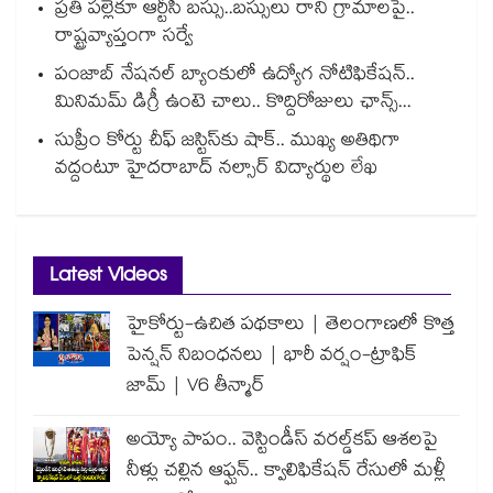
ప్రతి పల్లెకూ ఆర్టీసీ బస్సు..బస్సులు రాని గ్రామాలపై..
రాష్ట్రవ్యాప్తంగా సర్వే
పంజాబ్ నేషనల్ బ్యాంకులో ఉద్యోగ నోటిఫికేషన్..
మినిమమ్ డిగ్రీ ఉంటె చాలు.. కొద్దిరోజులు ఛాన్స్...
సుప్రీం కోర్టు చీఫ్ జస్టిస్⁭కు షాక్.. ముఖ్య అతిథిగా
వద్దంటూ హైదరాబాద్ నల్సార్ విద్యార్థుల లేఖ
Latest Videos
హైకోర్టు-ఉచిత పథకాలు | తెలంగాణలో కొత్త
పెన్షన్ నిబంధనలు | భారీ వర్షం-ట్రాఫిక్
జామ్ | V6 తీన్మార్
అయ్యో పాపం.. వెస్టిండీస్ వరల్డ్‌కప్ ఆశలపై
నీళ్లు చల్లిన ఆఫ్ఘన్.. క్వాలిఫికేషన్ రేసులో మళ్లీ