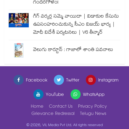
గందరగోళం!
గిగ్ వర్కర్ల సమ్మె వాయిదా | విడాకుల కేసును
ఉపసంహరించుకున్న సీఎం విజయ్ భార్య |
మోదీ విదేశీ పర్యటనలు | V6 తీన్మార్
వెలుగు కార్టూన్ : గాజాలో శాంతి పవనాలు
Facebook
Twitter
Instagram
YouTube
WhatsApp
Home
Contact Us
Privacy Policy
Grievance Redressal
Telugu News
© 2026, VIL Media Pvt Ltd. All rights reserved