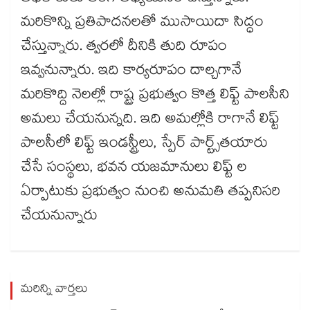
మరికొన్ని ప్రతిపాదనలతో ముసాయిదా సిద్ధం
చేస్తున్నారు. త్వరలో దీనికి తుది రూపం
ఇవ్వనున్నారు. ఇది కార్యరూపం దాల్చగానే
మరికొద్ది నెలల్లో రాష్ట్ర ప్రభుత్వం కొత్త లిఫ్ట్ పాలసీని
అమలు చేయనున్నది. ఇది అమల్లోకి రాగానే లిఫ్ట్
పాలసీలో లిఫ్ట్ ఇండస్ట్రీలు, స్పేర్ పార్ట్స్​తయారు
చేసే సంస్థలు, భవన యజమానులు లిఫ్ట్ ల
ఏర్పాటుకు ప్రభుత్వం నుంచి అనుమతి తప్పనిసరి
చేయనున్నారు
మరిన్ని వార్తలు