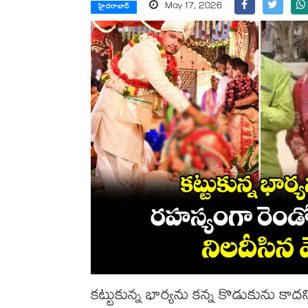
May 17, 2026
హైదరాబాద్
కట్టుకున్న భార్యను కన్న కొడుకును కాదన