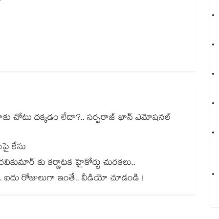
నాకు చోటు దక్కడం లేదా?.. సర్ఫరాజ్ ఖాన్ ఎమోషనల్
ుపై కేసు
సీ రవికుమార్ కు కర్ణాటక హైకోర్టు చురకలు..
య్.. ఐదు రోజులుగా ఇంతే.. వీడియో చూడండి !