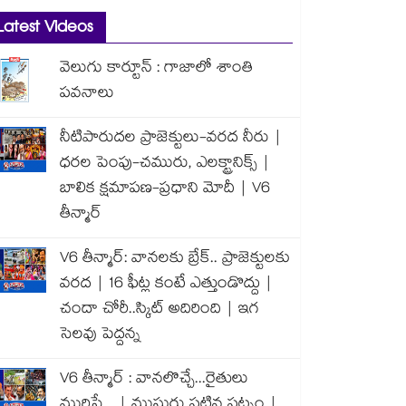
Latest Videos
వెలుగు కార్టూన్ : గాజాలో శాంతి
పవనాలు
నీటిపారుదల ప్రాజెక్టులు-వరద నీరు |
ధరల పెంపు-చమురు, ఎలక్ట్రానిక్స్ |
బాలిక క్షమాపణ-ప్రధాని మోదీ | V6
తీన్మార్
V6 తీన్మార్: వానలకు బ్రేక్.. ప్రాజెక్టులకు
వరద | 16 ఫీట్ల కంటే ఎత్తుండొద్దు |
చందా చోరీ..స్కిట్ అదిరింది | ఇగ
సెలవు పెద్దన్న
V6 తీన్మార్ : వానలొచ్చే...రైతులు
మురిసే... | ముసురు పట్టిన పట్నం |