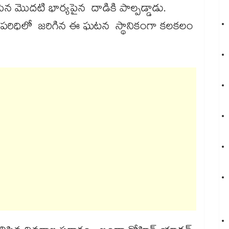
ిన మొదటి భార్యపైన దాడికి పాల్పడ్డాడు.
్ పరిధిలో జరిగిన ఈ ఘటన స్థానికంగా కలకలం