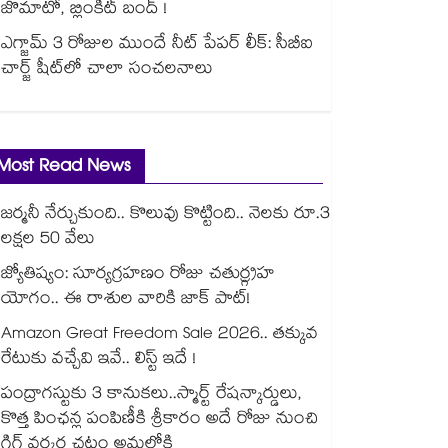
జొమాటో, బ్లింకిట్ బంద్ !
ఎగ్జామ్ 3 రోజుల ముందే నీట్ పేపర్ లీక్: సీబీఐ
చార్జ్ షీట్‎లో చాలా సంచలనాలు
Most Read News
జర్మనీ నేర్చుకుంది.. కొలువు కొట్టింది.. నెలకు రూ.3
లక్షల 50 వేలు
జ్యోతిష్యం: సూర్యగ్రహణం రోజు చతుర్గ్రహ
యోగం.. ఈ రాశుల వారికి జాక్ పాట్!
Amazon Great Freedom Sale 2026.. తక్కువ
రేటుకు వచ్చేవి ఇవే.. లిస్ట్ ఇదే !
పంద్రాగస్టుకు 3 కానుకలు..స్మార్ట్ రేషన్కార్డులు,
కొత్త పింఛన్ల పంపిణీకి శ్రీకారం అదే రోజు నుంచి
గిగ్ వర్కర్ల చట్టం అమల్లోకి