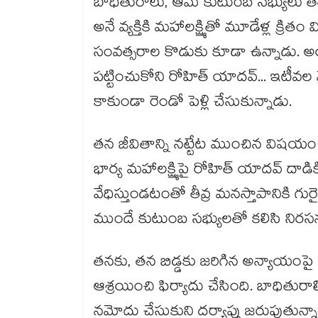
బాధితురాలు, ఆమె కుటుంబ సభ్యులు తె
అనే వ్యక్తికి మహాలక్ష్మితో మూడేళ్ల క్రిత
సంవత్సరాల కొడుకు కూడా ఉన్నాడు. అయి
పట్టించుకోని రోహిత్ యాదవ్... ఇటీవల
కాకుండా రెండో పెళ్లి చేసుకున్నాడు.
తన జీవితాన్ని నట్టేట ముంచిన విషయం తె
భార్య మహాలక్ష్మిపై రోహిత్ యాదవ్ దాడిక
వేధిస్తుండటంతో తీవ్ర మనస్తాపానికి గు
ముందే కుటుంబ సభ్యులతో కలిసి నిరసన
తనకు, తన బిడ్డకు జరిగిన అన్యాయంప
ఆశ్రయించి ఫిర్యాదు చేసింది. బాధితురా
నమోదు చేసుకుని దర్యాప్తు జరుపుతున్నా