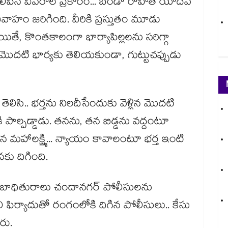
లిపిన వివరాల ప్రకారం... బండా రోహిత్ యాదవ్
ం వివాహం జరిగింది. వీరికి ప్రస్తుతం మూడు
తే, కొంతకాలంగా భార్యాపిల్లలను సరిగ్గా
 మొదటి భార్యకు తెలియకుండా, గుట్టుచప్పుడు
లిసి.. భర్తను నిలదీసేందుకు వెళ్లిన మొదటి
ి పాల్పడ్డాడు. తనను, తన బిడ్డను వద్దంటూ
రైన మహాలక్ష్మి... న్యాయం కావాలంటూ భర్త ఇంటి
కు దిగింది.
ై బాధితురాలు చందానగర్ పోలీసులను
లి ఫిర్యాదుతో రంగంలోకి దిగిన పోలీసులు.. కేసు
రు.