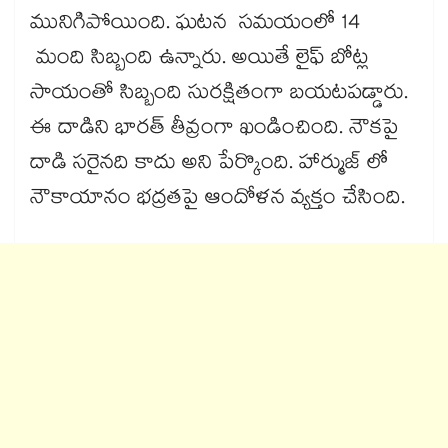
మునిగిపోయింది. ఘటన సమయంలో 14
మంది సిబ్బంది ఉన్నారు. అయితే లైఫ్ బోట్ల
సాయంతో సిబ్బంది సురక్షితంగా బయటపడ్డారు.
ఈ దాడిని భారత్ తీవ్రంగా ఖండించింది. నౌకపై
దాడి సరైనది కాదు అని పేర్కొంది. హార్ముజ్ లో
నౌకాయానం భద్రతపై ఆందోళన వ్యక్తం చేసింది.