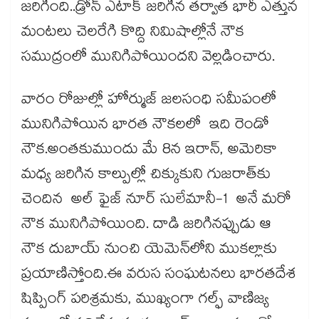
జరిగింది..డ్రోన్ ఎటాక్ జరిగిన తర్వాత భారీ ఎత్తున
మంటలు చెలరేగి కొద్ది నిమిషాల్లోనే నౌక
సముద్రంలో మునిగిపోయిందని వెల్లడించారు.
వారం రోజుల్లో హోర్ముజ్ జలసంధి సమీపంలో
మునిగిపోయిన భారత నౌకలలో ఇది రెండో
నౌక.అంతకుముందు మే 8న ఇరాన్, అమెరికా
మధ్య జరిగిన కాల్పుల్లో చిక్కుకుని గుజరాత్‌కు
చెందిన అల్ ఫైజ్ నూర్ సులేమానీ-1 అనే మరో
నౌక మునిగిపోయింది. దాడి జరిగినప్పుడు ఆ
నౌక దుబాయ్ నుంచి యెమెన్‌లోని ముకల్లాకు
ప్రయాణిస్తోంది.ఈ వరుస సంఘటనలు భారతదేశ
షిప్పింగ్ పరిశ్రమకు, ముఖ్యంగా గల్ఫ్ వాణిజ్య