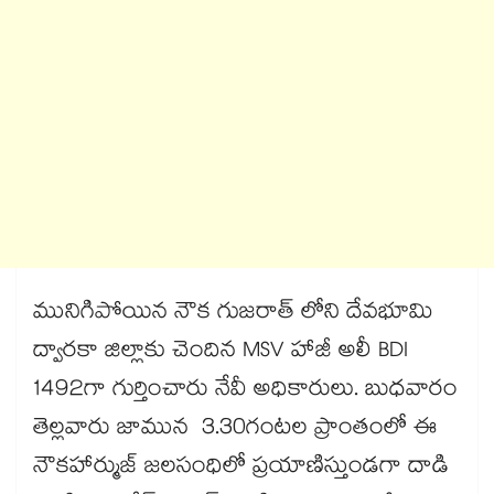
మునిగిపోయిన నౌక గుజరాత్ లోని దేవభూమి
ద్వారకా జిల్లాకు చెందిన MSV హాజీ అలీ BDI
1492గా గుర్తించారు నేవీ అధికారులు. బుధవారం
తెల్లవారు జామున 3.30గంటల ప్రాంతంలో ఈ
నౌకహార్ముజ్ జలసంధిలో ప్రయాణిస్తుండగా దాడి