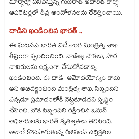
మార్గాల్లో పనిచేస్తున్న గుజరాత్ ఆధారిత కార్గో
ఆపరేటర్లలో తీవ్ర ఆందోళనలను రేకెత్తించాయి.
దాడిని ఖండించిన భారత్ ..
ఈ ఘటనపై భారత విదేశాంగ మంత్రిత్వ శాఖ
తీవ్రంగా స్పందించింది. వాణిజ్య నౌకలు, పౌర
నావికులను లక్ష్యంగా చేసుకోవడాన్ని
ఖండించింది. ఈ దాడి ఆమోదయోగ్యం కాదు
అని అభివర్ణించింది మంత్రిత్వ శాఖ. సిబ్బందిని
ఎన్నడూ ప్రమాదంలోకి నెట్టకూడదని స్పష్టం
చేసింది. నౌక సిబ్బందిని రక్షించిన ఒమన్
అధికారులకు భారత్ కృతజ్ఞతలు తెలిపింది.
అలాగే కొనసాగుతున్న రీజినలన్ ఉద్రిక్తతల