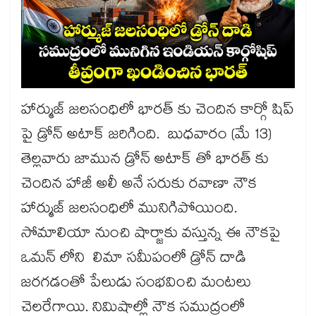
హార్ముజ్ జలసంధిలో భారత్ కు చెందిన కార్గో షిప్
పై డ్రోన్ అటాక్ జరిగింది. బుధవారం (మే 13)
తెల్లవారు జామున డ్రోన్ అటాక్ తో భారత్ కు
చెందిన హాజీ అలీ అనే సరుకు రవాణా నౌక
హార్ముజ్ జలసంధిలో మునిగిపోయింది.
సోమాలియా నుంచి షార్జాకు వస్తున్న ఈ నౌకపై
ఒమన్ లోని లిమా సమీపంలో డ్రోన్ దాడి
జరగడంతో పేలుడు సంభవించి మంటలు
చెలరేగాయి. నిమిషాల్లో నౌక సముద్రంలో