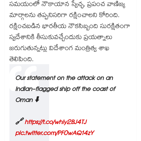
సమయంలో నౌకాయాన స్వేచ్ఛ, ప్రపంచ వాణిజ్య
మార్గాలను తప్పనిసరిగా రక్షించాలని కోరింది.
రక్షించబడిన భారతీయ నౌకసిబ్బంది సురక్షితంగా
స్వదేశానికి తీసుకువచ్చేందుకు ప్రయత్నాలు
జరుగుతున్నట్లు విదేశాంగ మంత్రిత్వ శాఖ
తెలిపింది.
Our statement on the attack on an
Indian-flagged ship off the coast of
Oman ⬇️
🔗
https://t.co/whly2BJ4TJ
pic.twitter.com/PF0wAQ14zY