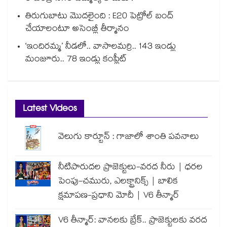
తిరుగుబాటు మొదలైంది : E20 పెట్రోల్ బంద్
చేయాలంటూ అసెంబ్లీ తీర్మానం
‘ఇందిరమ్మ’ నీడలో.. వాసాలమర్రి.. 143 ఇండ్లు
మంజూరు.. 78 ఇండ్లు కంప్లీట్
Latest Videos
వెలుగు కార్టూన్ : గాజాలో శాంతి పవనాలు
నీటిపారుదల ప్రాజెక్టులు-వరద నీరు | ధరల
పెంపు-చమురు, ఎలక్ట్రానిక్స్ | బాలిక
క్షమాపణ-ప్రధాని మోదీ | V6 తీన్మార్
V6 తీన్మార్: వానలకు బ్రేక్.. ప్రాజెక్టులకు వరద