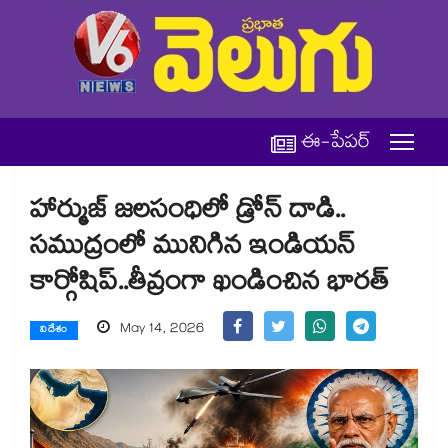
ఈ-పేపర్
హార్ముజ్ జలసంధిలో డ్రోన్ దాడి..
సముద్రంలో మునిగిన ఇండియన్
కార్గోషిప్..తీవ్రంగా ఖండించిన భారత్
May 14, 2026
విదేశం