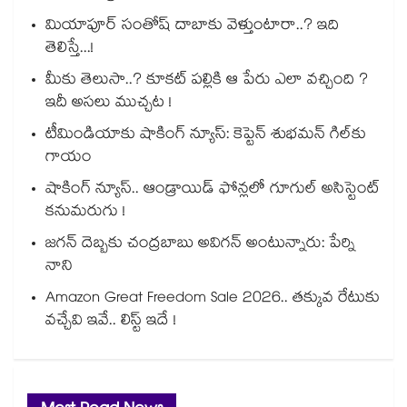
మియాపూర్ సంతోష్ దాబాకు వెళ్తుంటారా..? ఇది
తెలిస్తే...!
మీకు తెలుసా..? కూకట్ పల్లికి ఆ పేరు ఎలా వచ్చింది ?
ఇదీ అసలు ముచ్చట !
టీమిండియాకు షాకింగ్ న్యూస్: కెప్టెన్ శుభమన్ గిల్‎కు
గాయం
షాకింగ్ న్యూస్.. ఆండ్రాయిడ్ ఫోన్లలో గూగుల్ అసిస్టెంట్
కనుమరుగు !
జగన్ దెబ్బకు చంద్రబాబు అవిగన్ అంటున్నారు: పేర్ని
నాని
Amazon Great Freedom Sale 2026.. తక్కువ రేటుకు
వచ్చేవి ఇవే.. లిస్ట్ ఇదే !