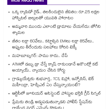
Most Read News
ఒక్క ర్యాపిడో రైడ్.. తలకిందులైన జీవితం: రూ.25 లక్షల
హాస్పిటల్ బిల్లులతో యువతి పోరాటం
అమ్మవారి ముందు ఎలాంటి డ్రామాలు చేయలేదు: జోగిని
శ్యామల
జీతం లక్షా 60వేలు.. కట్టాల్సిన EMIలు లక్షా 85వేలు..
అప్పులు తీరేందుకు సలహాలు కోరిన టెక్కీ
మహబూబ్నగర్: పాము కాదు.. చేపే
ATMలో డబ్బు డ్రా చేస్తే క్యాష్ రాకుండానే అకౌంట్లో కట్
అయ్యాయ్.. న్యాయం చేసిన కోర్టు
గ్రాడ్యుయేట్లకు శుభవార్త.. TCS, విప్రో, ఇన్ఫోసిస్, టెక్
మహీంద్రా, హెచ్సీఎల్ ఏం చేస్తున్నాయంటే?
ఆర్టీసీలో జూనియర్ అసిస్టెంట్‌‌ పోస్టుల భర్తీకి గ్రీన్‌‌ సిగ్నల్
ప్రేమకు తండ్రి అడ్డుపడుతున్నాడని పోలీస్ స్టేషన్⁪కు
రాజేంద్ర నగర్ ఎమ్మెల్యే కొడుకు !