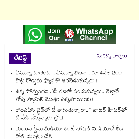
మరిన్ని వార్తలు
లేటెస్ట్
ఏమన్నా టాలెంటా.. ఏమన్నా విజనా.. రూ.4వేల 200
కోట్ల రోడ్డును ఫ్యాన్లతో ఆరబెడుతున్నరు !
ఉక్క పోస్తుందని ఏసీ గదిలో పండుకున్నరు.. తెల్లారే
లోపు ఫ్యామిలీ మొత్తం సచ్చిపోయింది !
కొంపదీసి ట్రైన్⁬లో టీ తాగుతున్నారా..? వాటర్ హీటర్⁭⁭తో
టీ వేడి చేస్తున్నారు బ్రో..!
మెయిన్ స్ట్రీమ్ మీడియా కంటే సోషల్ మీడియాదే లీడ్
రోల్: మంత్రి వివేక్