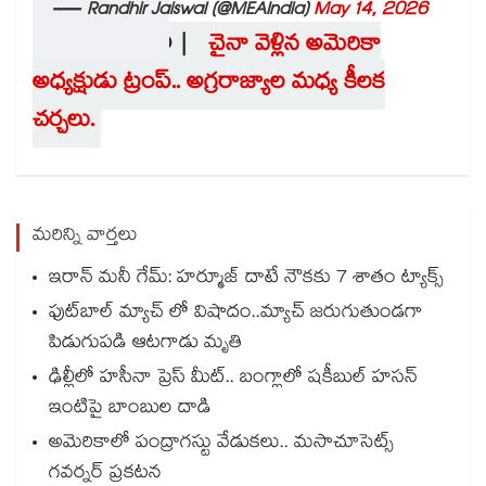
— Randhir Jaiswal (@MEAIndia)
May 14, 2026
►ALSO READ |
చైనా వెళ్లిన అమెరికా
అధ్యక్షుడు ట్రంప్.. అగ్రరాజ్యాల మధ్య కీలక
చర్చలు.
మరిన్ని వార్తలు
ఇరాన్ మనీ గేమ్: హర్మూజ్ దాటే నౌకకు 7 శాతం ట్యాక్స్
ఫుట్‌బాల్ మ్యాచ్ లో విషాదం..మ్యాచ్ జరుగుతుండగా
పిడుగుపడి ఆటగాడు మృతి
ఢిల్లీలో హసీనా ప్రెస్ మీట్.. బంగ్లాలో షకీబుల్ హసన్
ఇంటిపై బాంబుల దాడి
అమెరికాలో పంద్రాగస్టు వేడుకలు.. మసాచూసెట్స్
గవర్నర్ ప్రకటన