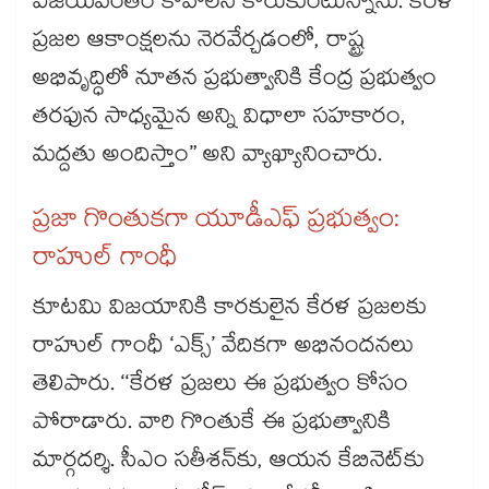
విజయవంతం కావాలని కోరుకుంటున్నాను. కేరళ
ప్రజల ఆకాంక్షలను నెరవేర్చడంలో, రాష్ట్ర
అభివృద్ధిలో నూతన ప్రభుత్వానికి కేంద్ర ప్రభుత్వం
తరఫున సాధ్యమైన అన్ని విధాలా సహకారం,
మద్దతు అందిస్తాం” అని వ్యాఖ్యానించారు.
ప్రజా గొంతుకగా యూడీఎఫ్‌‌ ప్రభుత్వం:
రాహుల్ గాంధీ
కూటమి విజయానికి కారకులైన కేరళ ప్రజలకు
రాహుల్ గాంధీ ‘ఎక్స్’ వేదికగా అభినందనలు
తెలిపారు. ‘‘కేరళ ప్రజలు ఈ ప్రభుత్వం కోసం
పోరాడారు. వారి గొంతుకే ఈ ప్రభుత్వానికి
మార్గదర్శి. సీఎం సతీశన్‌‌కు, ఆయన కేబినెట్‌‌కు