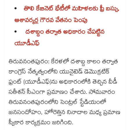
తొలి కేబినెట్‌‌‌‌ భేటీలో మహిళలకు ఫ్రీ బస్సు,
ఆశావర్కర్ల గౌరవ వేతనం పెంపు
దశాబ్దం తర్వాత అధికారం చేపట్టిన
యూడీఎఫ్
తిరువనంతపురం: కేరళలో దశాబ్ద కాలం తర్వాత
కాంగ్రెస్‌‌ నేతృత్వంలోని యునైటెడ్‌‌ డెమొక్రటిక్‌‌
ఫ్రంట్‌‌ (యూడీఎఫ్‌‌)ను అధికారంలోకి తెచ్చిన వీడీ
సతీశన్‌‌ సీఎంగా ప్రమాణం చేశారు. సోమవారం
తిరువనంతపురంలోని సెంట్రల్ స్టేడియంలో
జనసందోహం, హోరెత్తిన నినాదాల మధ్య ప్రమాణ
స్వీకార కార్యక్రమం జరిగింది.