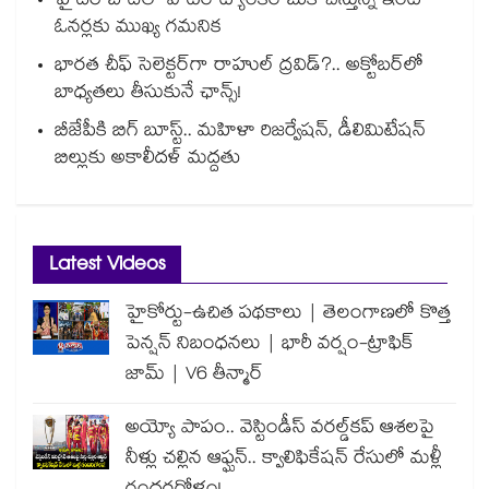
హైదరాబాద్⁪లో వాటర్ ట్యాంకర్ బుక్ చేస్తున్న ఇంటి
ఓనర్లకు ముఖ్య గమనిక
భారత చీఫ్ సెలెక్టర్⁬గా రాహుల్ ద్రవిడ్?.. అక్టోబర్‌లో
బాధ్యతలు తీసుకునే ఛాన్స్!
బీజేపీకి బిగ్ బూస్ట్.. మహిళా రిజర్వేషన్, డీలిమిటేషన్
బిల్లుకు అకాలీదళ్ మద్దతు
Latest Videos
హైకోర్టు-ఉచిత పథకాలు | తెలంగాణలో కొత్త
పెన్షన్ నిబంధనలు | భారీ వర్షం-ట్రాఫిక్
జామ్ | V6 తీన్మార్
అయ్యో పాపం.. వెస్టిండీస్ వరల్డ్‌కప్ ఆశలపై
నీళ్లు చల్లిన ఆఫ్ఘన్.. క్వాలిఫికేషన్ రేసులో మళ్లీ