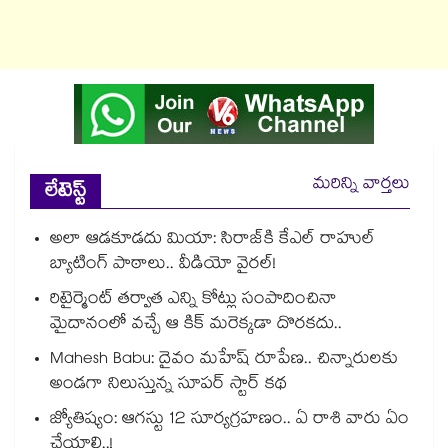
మరిన్ని వార్తలు
లేటెస్ట్
అలా ఆడకూడదు మియా: సిరాజ్‌కి కేఎల్ రాహుల్
బ్యాటింగ్ పాఠాలు.. వీడియో వైరల్!
రిటైర్మెంట్ తర్వాత ఎన్ని కోట్లు సంపాదించినా
మైదానంలో వచ్చే ఆ కిక్ మరెక్కడా దొరకదు..
Mahesh Babu: దైవం మహేష్ రూపేణ.. చిన్నారులకు
అండగా నిలుస్తున్న సూపర్ స్టార్ కథ
జ్యోతిష్యం: ఆగస్టు 12 సూర్యగ్రహణం.. ఏ రాశి వారు ఏం
చేయాలి..!