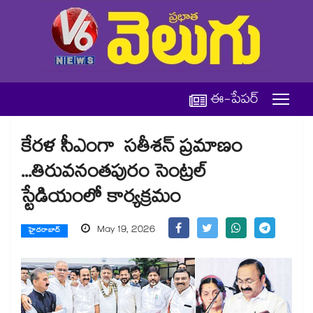
ఈ-పేపర్
కేరళ సీఎంగా సతీశన్‌‌‌‌ ప్రమాణం
...తిరువనంతపురం సెంట్రల్
స్టేడియంలో కార్యక్రమం
May 19, 2026
హైదరాబాద్