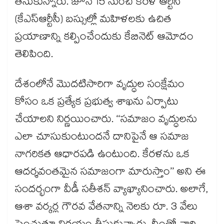
తీసుకున్నారు. జూన్ 15 నుంచి కేరళ ఆర్టీసీ
(కేఎస్‌‌ఆర్టీసీ) బస్సుల్లో మహిళలకు ఉచిత
ప్రయాణాన్ని కల్పించేందుకు కేబినెట్‌‌ ఆమోదం
తెలిపింది.
దేశంలోనే మొదటిసారిగా వృద్ధుల సంక్షేమం
కోసం ఒక ప్రత్యేక ప్రభుత్వ శాఖను ఏర్పాటు
చేయాలని నిర్ణయించారు. ‘‘సమాజం వృద్ధులను
ఎలా చూసుకుంటుందనే దానిపైనే ఆ సమాజ
నాగరికత ఆధారపడి ఉంటుంది. కేరళను ఒక
ఆదర్శవంతమైన సమాజంగా మారుస్తాం’’ అని ఈ
సందర్భంగా వీడీ సతీశన్‌‌ వ్యాఖ్యానించారు. అలాగే,
ఆశా వర్కర్ల గౌరవ వేతనాన్ని నెలకు రూ. 3 వేలు