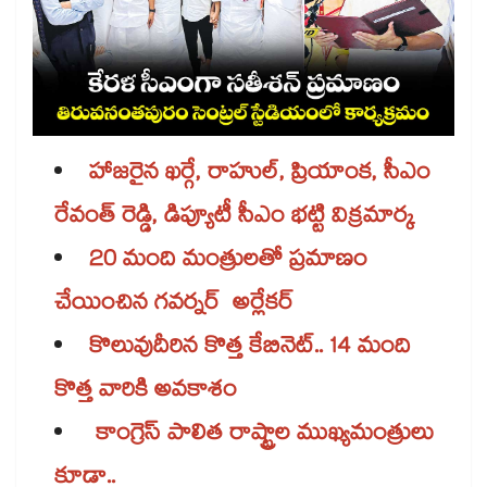
హాజరైన ఖర్గే, రాహుల్, ప్రియాంక, సీఎం
రేవంత్​ రెడ్డి, డిప్యూటీ సీఎం భట్టి విక్రమార్క
20 మంది మంత్రులతో ప్రమాణం
చేయించిన గవర్నర్ అర్లేకర్
కొలువుదీరిన కొత్త కేబినెట్‌‌‌‌.. 14 మంది
కొత్త వారికి అవకాశం
కాంగ్రెస్​ పాలిత రాష్ట్రాల ముఖ్యమంత్రులు
కూడా..