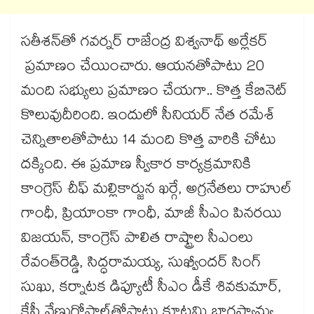
సతీశన్‌‌తో గవర్నర్ రాజేంద్ర విశ్వనాథ్ అర్లేకర్
ప్రమాణం చేయించారు. ఆయనతోపాటు 20
మంది సభ్యులు ప్రమాణం చేయగా.. కొత్త కేబినెట్‌‌
కొలువుదీరింది. ఇందులో సీనియర్ నేత రమేశ్‌‌
చెన్నితాలతోపాటు 14 మంది కొత్త వారికి చోటు
దక్కింది. ఈ ప్రమాణ స్వీకార కార్యక్రమానికి
కాంగ్రెస్‌‌ చీఫ్‌‌ మల్లికార్జున ఖర్గే, అగ్రనేతలు రాహుల్‌‌
గాంధీ, ప్రియాంకా గాంధీ, మాజీ సీఎం పినరయి
విజయన్, కాంగ్రెస్‌‌ పాలిత రాష్ట్రాల సీఎంలు
రేవంత్‌‌రెడ్డి, సిద్ధరామయ్య, సుఖ్వీందర్‌‌ సింగ్‌‌
సుఖు, కర్నాటక డిప్యూటీ సీఎం డీకే శివకుమార్‌‌,
కేసీ వేణుగోపాల్‌‌తోపాటు కూటమి భాగస్వామ్య