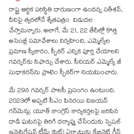
రాష్ట్ర ఆర్థిక పరిస్థితి దారుణంగా ఉందన్న సతీశన్..
దీనిపై త్వరలోనే శ్వేతపత్రం విడుదల
చేస్తామన్నారు. అలాగే, మే 21, 22 తేదీల్లో కొత్త
అసెంబ్లీ సమావేశాలు నిర్వహించి, ఎమ్మెల్యేల
ప్రమాణ స్వీకారం, స్పీకర్ ఎన్నిక పూర్తి చేయాలని
గవర్నర్‌‌కు సిఫార్సు చేశారు. సీనియర్ ఎమ్మెల్యే జీ
సుధాకరన్‌‌ను ప్రొటెం స్పీకర్‌‌గా నియమించారు.
మే 29న గవర్నర్ పాలసీ ప్రసంగం ఉంటుంది.
2023లో అప్పటి సీఎం పినరయి విజయన్
గన్‌‌మెన్లు, యూత్ కాంగ్రెస్ కార్యకర్తలపై జరిపిన
దాడి ఘటనపై తిరిగి దర్యాప్తు చేసేందుకు స్పెషల్
ఇన్వెస్టిగేషన్ టీమ్ (సిట్‌‌) ఏర్పాటుకు కేబినెట్ గ్రీన్