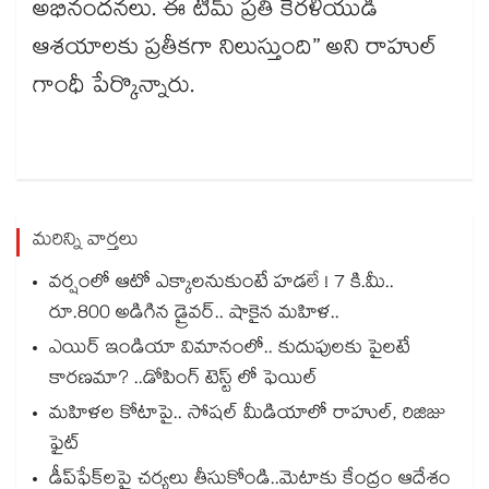
అభినందనలు. ఈ టీమ్ ప్రతి కేరళీయుడి
ఆశయాలకు ప్రతీకగా నిలుస్తుంది” అని రాహుల్​
గాంధీ పేర్కొన్నారు.
మరిన్ని వార్తలు
వర్షంలో ఆటో ఎక్కాలనుకుంటే హడలే ! 7 కి.మీ..
రూ.800 అడిగిన డ్రైవర్.. షాకైన మహిళ..
ఎయిర్ ఇండియా విమానంలో.. కుదుపులకు పైలటే
కారణమా? ..డోపింగ్ టెస్ట్ లో ఫెయిల్
మహిళల కోటాపై.. సోషల్ మీడియాలో రాహుల్, రిజిజు
ఫైట్
డీప్‌‌ఫేక్‌‌లపై చర్యలు తీసుకోండి..మెటాకు కేంద్రం ఆదేశం