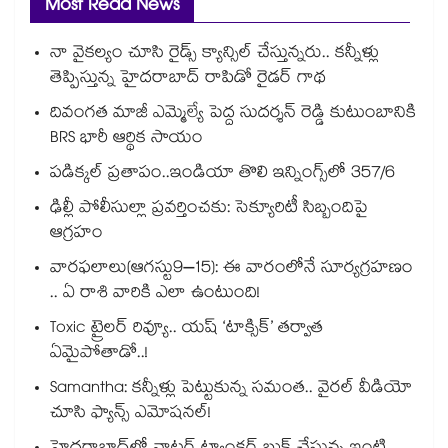
Most Read News
నా వైకల్యం చూసి రైడ్స్ క్యాన్సిల్ చేస్తున్నరు.. కన్నీళ్లు
తెప్పిస్తున్న హైదరాబాద్ రాపిడో రైడర్ గాథ
దివంగత మాజీ ఎమ్మెల్యే పెద్ద సుదర్శన్ రెడ్డి కుటుంబానికి
BRS భారీ ఆర్థిక సాయం
పడిక్కల్‌‌ ప్రతాపం..ఇండియా తొలి ఇన్నింగ్స్‌‌లో 357/6
ఢిల్లీ పోలీసుల్లా ప్రవర్తించకు: సెక్యూరిటీ సిబ్బందిపై
ఆగ్రహం
వారఫలాలు(ఆగస్టు9–15): ఈ వారంలోనే సూర్యగ్రహణం
.. ఏ రాశి వారికి ఎలా ఉంటుంది!
Toxic ట్రైలర్ రివ్యూ.. యష్ ‘టాక్సిక్’ తర్వాత
ఏమైపోతాడో..!
Samantha: కన్నీళ్లు పెట్టుకున్న సమంత.. వైరల్ వీడియో
చూసి ఫ్యాన్స్ ఎమోషనల్!