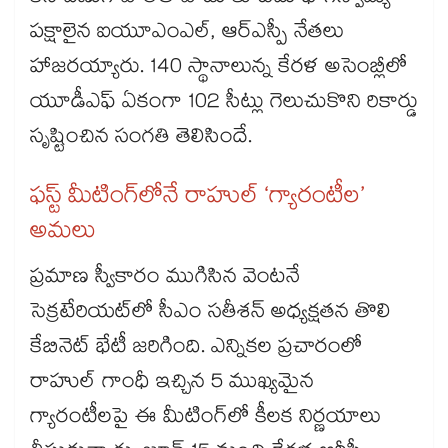
పక్షాలైన ఐయూఎంఎల్, ఆర్ఎస్పీ నేతలు
హాజరయ్యారు. 140 స్థానాలున్న కేరళ అసెంబ్లీలో
యూడీఎఫ్ ఏకంగా 102 సీట్లు గెలుచుకొని రికార్డు
సృష్టించిన సంగతి తెలిసిందే.
ఫస్ట్​ మీటింగ్‌‌లోనే రాహుల్ ‘గ్యారంటీల’
అమలు
ప్రమాణ స్వీకారం ముగిసిన వెంటనే
సెక్రటేరియట్‌‌లో సీఎం సతీశన్ అధ్యక్షతన తొలి
కేబినెట్‌‌ భేటీ జరిగింది. ఎన్నికల ప్రచారంలో
రాహుల్ గాంధీ ఇచ్చిన 5 ముఖ్యమైన
గ్యారంటీలపై ఈ మీటింగ్‌‌లో కీలక నిర్ణయాలు