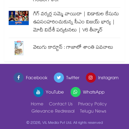
గందరగోళం!
గిగ్ వర్కర్ల సమ్మె వాయిదా | విడాకుల కేసును
ఉపసంహరించుకున్న సీఎం విజయ్ భార్య |
మోదీ విదేశీ పర్యటనలు | V6 తీన్మార్
వెలుగు కార్టూన్ : గాజాలో శాంతి పవనాలు
Facebook
Twitter
Instagram
YouTube
WhatsApp
Home
Contact Us
Privacy Policy
Grievance Redressal
Telugu News
© 2026, VIL Media Pvt Ltd. All rights reserved