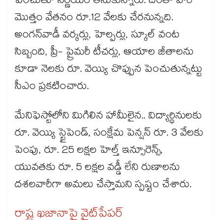
పెంచుతూ నిర్ణయం తీసుకున్నారు. దీంతో వారి
మొత్తం వేతనం రూ.12 వేలకు చేరనున్నది.
అంగన్‌‌వాడీ వర్కర్లు, హెల్పర్లు, స్కూల్ వంట
సిబ్బంది, ప్రీ- ప్రైమరీ టీచర్లు, ఆయాల జీతాలను
కూడా నెలకు రూ. వెయ్యి చొప్పున పెంచుతున్నట్టు
సీఎం ప్రకటించారు.
మేనిఫెస్టోలోని మిగిలిన హామీలైన.. విద్యార్థినులకు
రూ. వెయ్యి స్టైపెండ్, సంక్షేమ పెన్షన్ రూ. 3 వేలకు
పెంపు, రూ. 25 లక్షల హెల్త్ ఇన్సూరెన్స్,
యువతకు రూ. 5 లక్షల వడ్డీ లేని రుణాలను
దశలవారీగా అమలు చేస్తామని స్పష్టం చేశారు.
రాష్ట్ర ఖజానాపై వైట్​పేపర్‌‌‌‌