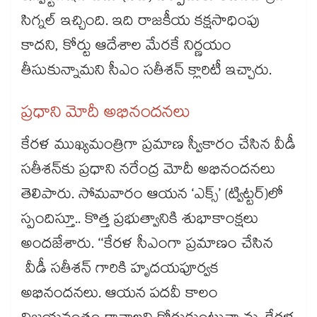
సిగ్నల్ ఇచ్చింది. ఇది రాజకీయ కక్షసాధింపు
కాదని, కోర్టు ఆదేశాల మేరకే నిర్ణయం
తీసుకున్నామని సీఎం సతీశన్ క్లారిటీ ఇచ్చారు.
ప్రధాని మోదీ అభినందనలు
కేరళ ముఖ్యమంత్రిగా ప్రమాణ స్వీకారం చేసిన వీడీ
సతీశన్‌‌కు ప్రధాని నరేంద్ర మోదీ అభినందనలు
తెలిపారు. సోమవారం ఆయన ‘ఎక్స్’ (ట్విట్టర్)లో
స్పందిస్తూ.. కొత్త ప్రభుత్వానికి శుభాకాంక్షలు
అందజేశారు. ‘‘కేరళ సీఎంగా ప్రమాణం చేసిన
వీడీ సతీశన్ గారికి హృదయపూర్వక
అభినందనలు. ఆయన పదవీ కాలం