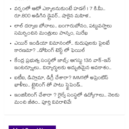
వర్షంలో ఆటో ఎక్కాలనుకుంటే హడలే ! 7 కి.మీ..
రూ.800 అడిగిన డ్రైవర్.. షాకైన మహిళ..
లాల్ దర్వాజ బోనాలు.. బంగారుబోనం, పట్టువస్త్రాలు
సమర్పించిన మంత్రులు పొన్నం, సురేఖ
ఎయిర్ ఇండియా విమానంలో.. కుదుపులకు పైలటే
కారణమా? ..డోపింగ్ టెస్ట్ లో ఫెయిల్
కేంద్ర ప్రభుత్వ సంస్థలో జాబ్స్: ఆగస్టు 13న వాక్-ఇన్
ఇంటర్వ్యూలు.. విద్యార్థులకు అద్భుతమైన అవకాశం..
ఐటీఐ, డిప్లొమా, డిగ్రీ చేశారా? IMMTలో అప్రెంటిస్
ఖాళీలు.. ట్రైనింగ్ తో పాటు స్టైపెండ్..
ఇంజినీరింగ్ చేశారా ? రైల్వే సంస్థలో ఉద్యోగాలు.. నెలకు
మంచి జీతం.. పూర్తి వివరాలివే!