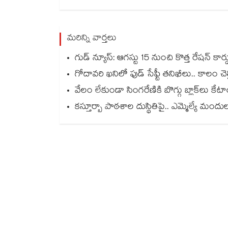
మరిన్ని వార్తలు
గుడ్ న్యూస్: ఆగస్టు 15 నుంచి కొత్త రేషన్ కార
గోదావరి ఖనిలో ఫుడ్ సేఫ్టీ తనిఖీలు.. కాలం చెల్ల
వేలం లేకుండా సింగరేణికి బొగ్గు బ్లాక్‌‌‌‌‌‌‌‌
కస్తూర్బా పాఠశాల దుస్థితిపై.. ఎమ్మెల్యే మం