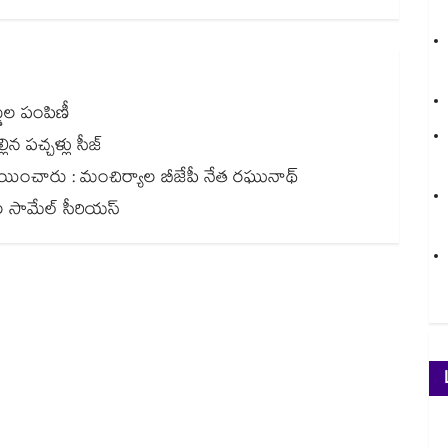
్డుల పంపిణీ
ిన పచ్చళ్లు సీజ్
లు కేటాయించారు : మంచిర్యాల బీజేపీ నేత రఘునాథ్
దుల సామేల్ సీరియస్