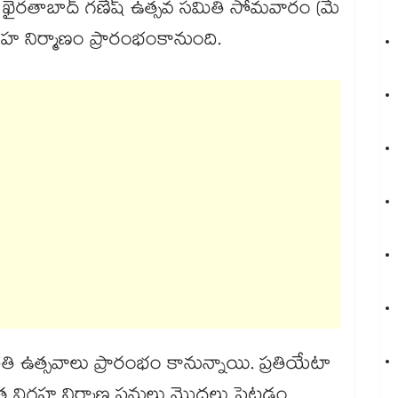
్లు ఖైరతాబాద్ గణేష్ ఉత్సవ సమితి సోమవారం (మే
గ్రహ నిర్మాణం ప్రారంభంకానుంది.
ి ఉత్సవాలు ప్రారంభం కానున్నాయి. ప్రతియేటా
ాత విగ్రహ నిర్మాణ పనులు మొదలు పెట్టడం