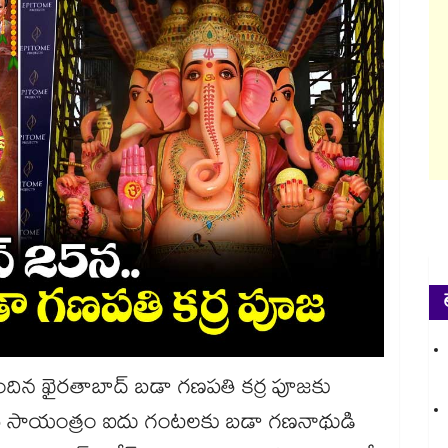
పొందిన ఖైరతాబాద్ బడా గణపతి కర్ర పూజకు
25 సాయంత్రం ఐదు గంటలకు బడా గణనాథుడి