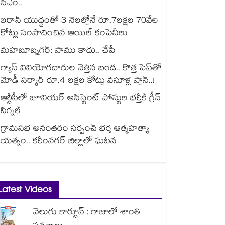
సీఎం..
ఇరాన్ యుద్ధంతో 3 నెలల్లోనే రూ.7లక్షల 70వేల
కోట్లు సంపాదించిన ఆయిల్ కంపెనీలు
మహబూబ్నగర్: పాము కాదు.. చేపే
గ్యాస్ వినియోగదారుల నెత్తిన బండ.. కొత్త సెస్‌తో
మోడీ సర్కార్ రూ.4 లక్షల కోట్లు వసూళ్ల ప్లాన్..!
ఆర్టీసీలో జూనియర్ అసిస్టెంట్‌‌ పోస్టుల భర్తీకి గ్రీన్‌‌
సిగ్నల్
గ్రామసభ అనంతరం సర్పంచ్ భర్త ఆత్మహత్యా
యత్నం.. కరీంనగర్ జిల్లాలో ఘటన
Latest Videos
వెలుగు కార్టూన్ : గాజాలో శాంతి