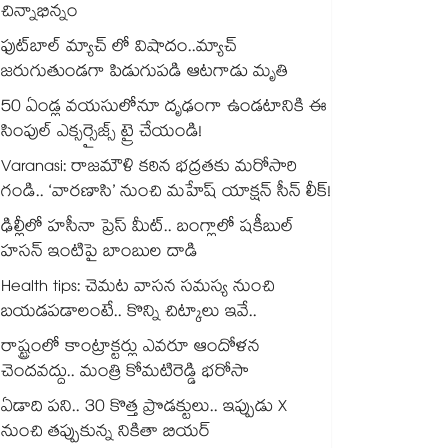
చిన్నాభిన్నం
ఫుట్‌బాల్ మ్యాచ్ లో విషాదం..మ్యాచ్
జరుగుతుండగా పిడుగుపడి ఆటగాడు మృతి
50 ఏండ్ల వయసులోనూ దృఢంగా ఉండటానికి ఈ
సింపుల్ ఎక్సర్సైజ్స్ ట్రై చేయండి!
Varanasi: రాజమౌళి కఠిన భద్రతకు మరోసారి
గండి.. ‘వారణాసి’ నుంచి మహేష్ యాక్షన్ సీన్ లీక్!
ఢిల్లీలో హసీనా ప్రెస్ మీట్.. బంగ్లాలో షకీబుల్
హసన్ ఇంటిపై బాంబుల దాడి
Health tips: చెమట వాసన సమస్య నుంచి
బయడపడాలంటే.. కొన్ని చిట్కాలు ఇవే..
రాష్ట్రంలో కాంట్రాక్టర్లు ఎవరూ ఆందోళన
చెందవద్దు.. మంత్రి కోమటిరెడ్డి భరోసా
ఏడాది పని.. 30 కొత్త ప్రొడక్టులు.. ఇప్పుడు X
నుంచి తప్పుకున్న నికితా బియర్