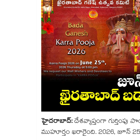
హైదరాబాద్:
దేశవ్యాప్తంగా గుర్తింపు 
ముహూర్తం ఖరారైంది. 2026, జూన్ 