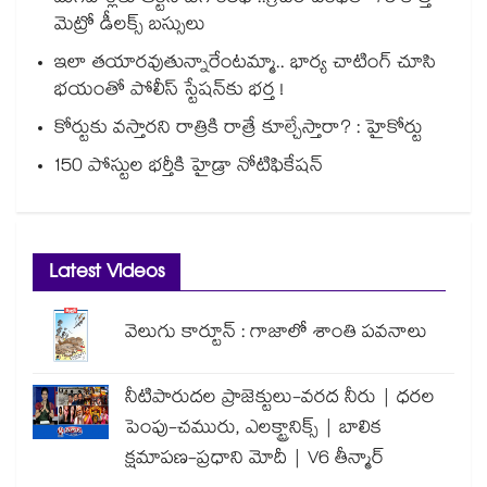
మెట్రో డీలక్స్ బస్సులు
ఇలా తయారవుతున్నారేంటమ్మా.. భార్య చాటింగ్ చూసి
భయంతో పోలీస్ స్టేషన్⁫కు భర్త !
కోర్టుకు వస్తారని రాత్రికి రాత్రే కూల్చేస్తారా? : హైకోర్టు
150 పోస్టుల భర్తీకి హైడ్రా నోటిఫికేషన్
Latest Videos
వెలుగు కార్టూన్ : గాజాలో శాంతి పవనాలు
నీటిపారుదల ప్రాజెక్టులు-వరద నీరు | ధరల
పెంపు-చమురు, ఎలక్ట్రానిక్స్ | బాలిక
క్షమాపణ-ప్రధాని మోదీ | V6 తీన్మార్