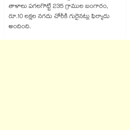
తాళాలు పగలగొట్టి 235 గ్రాముల బంగారం,
రూ.10 లక్షల నగదు చోరీకి గురైనట్లు ఫిర్యాదు
అందింది.