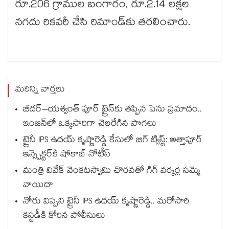
రూ.206 గ్రాముల బంగారం, రూ.2.14 లక్షల
నగదు రికవరీ చేసి రిమాండ్​కు తరలించారు.
మరిన్ని వార్తలు
బీదర్–యశ్వంత్ పూర్ ట్రైన్‎కు తప్పిన పెను ప్రమాదం..
ఇంజన్‎లో ఒక్కసారిగా చెలరేగిన పొగలు
ట్రైనీ IPS ఉదయ్ కృష్ణారెడ్డి కేసులో బిగ్ ట్విస్ట్: అత్తాపూర్
ఇన్స్పెక్టర్‎కి షోకాజ్ నోటీస్
మంత్రి వివేక్ వెంకటస్వామి చొరవతో గిగ్ వర్కర్ల సమ్మె
వాయిదా
నోరు విప్పని ట్రైనీ IPS ఉదయ్ కృష్ణారెడ్డి.. మరోసారి
కస్టడీకి కోరిన పోలీసులు