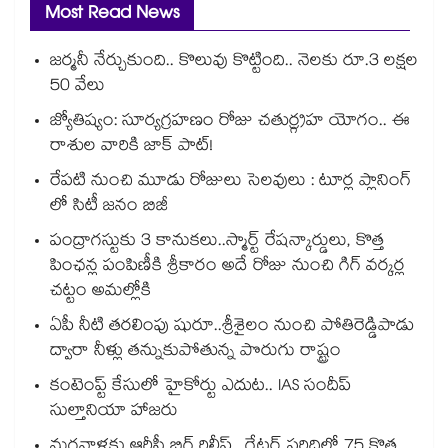
Most Read News
జర్మనీ నేర్చుకుంది.. కొలువు కొట్టింది.. నెలకు రూ.3 లక్షల
50 వేలు
జ్యోతిష్యం: సూర్యగ్రహణం రోజు చతుర్గ్రహ యోగం.. ఈ
రాశుల వారికి జాక్ పాట్!
రేపటి నుంచి మూడు రోజులు సెలవులు : టూర్ల ప్లానింగ్
లో సిటీ జనం బిజీ
పంద్రాగస్టుకు 3 కానుకలు..స్మార్ట్ రేషన్కార్డులు, కొత్త
పింఛన్ల పంపిణీకి శ్రీకారం అదే రోజు నుంచి గిగ్ వర్కర్ల
చట్టం అమల్లోకి
ఏపీ నీటి తరలింపు షురూ..శ్రీశైలం నుంచి పోతిరెడ్డిపాడు
ద్వారా నీళ్లు తన్నుకుపోతున్న పొరుగు రాష్ట్రం
కంటెంప్ట్ కేసులో హైకోర్టు ఎదుట.. IAS సందీప్
సుల్తానియా హాజరు
మగవాళ్లకు ఆర్టీసీ బిగ్ రిలీఫ్ ..గ్రేటర్ పరిధిలో 75 కొత్త