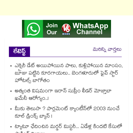
మరిన్ని వార్తలు
లేటెస్ట్
ఎక్సైరీ డేట్ అయిపోయిన పాలు, కుళ్లిపోయిన మాంసం,
బూజు పట్టిన కూరగాయలు.. బెంగళూరులో ఫైవ్ స్టార్
హోటల్స్ బాగోతం
అత్యంత విషమంగా ఇరాన్ సుప్రీం లీడర్ మోజ్తాబా
ఖమేనీ ఆరోగ్యం..!
మీకు తెలుసా ? పార్లమెంట్ క్యాంటీన్⁪లో 2003 నుంచే
కూల్ డ్రింక్స్ బ్యాన్ !
ట్యాటూ ఛేదించిన మర్డర్ మిస్టరీ... ఏడేళ్ల కిందటి కేసులో