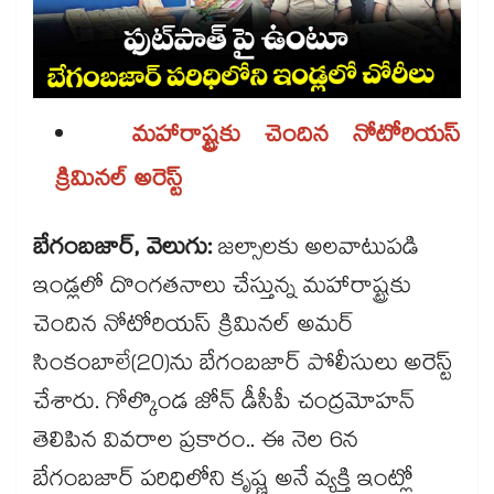
మహారాష్ట్రకు చెందిన నోటోరియస్
క్రిమినల్ అరెస్ట్
బేగంబజార్, వెలుగు:
జల్సాలకు అలవాటుపడి
ఇండ్లలో దొంగతనాలు చేస్తున్న మహారాష్ట్రకు
చెందిన నోటోరియస్ క్రిమినల్ అమర్
సింకంబాలే(20)ను బేగంబజార్ పోలీసులు అరెస్ట్
చేశారు. గోల్కొండ జోన్ డీసీపీ చంద్రమోహన్
తెలిపిన వివరాల ప్రకారం.. ఈ నెల 6న
బేగంబజార్ పరిధిలోని కృష్ణ అనే వ్యక్తి ఇంట్లో