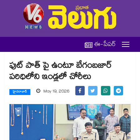
ఈ-పేపర్
ఫుట్ పాత్ పై ఉంటూ బేగంబజార్
పరిధిలోని ఇండ్లలో చోరీలు
May 19, 2026
హైదరాబాద్