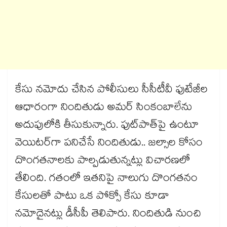
కేసు నమోదు చేసిన పోలీసులు సీసీటీవీ ఫుటేజీల
ఆధారంగా నిందితుడు అమర్ సింకంబాలేను
అదుపులోకి తీసుకున్నారు. ఫుట్​పాత్​పై ఉంటూ
వెయిటర్​గా పనిచేసే నిందితుడు.. జల్సాల కోసం
దొంగతనాలకు పాల్పడుతున్నట్లు విచారణలో
తేలింది. గతంలో ఇతనిపై నాలుగు దొంగతనం
కేసులతో పాటు ఒక పోక్సో కేసు కూడా
నమోదైనట్లు డీసీపీ తెలిపారు. నిందితుడి నుంచి