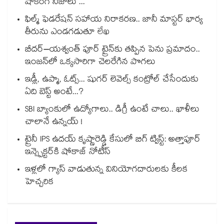
షాకింగ్ నిజాలు ...
ఫిల్మ్ ఫెడరేషన్ సహాయ నిరాకరణ.. జానీ మాస్టర్ భార్య
తీరును ఎండగడుతూ లేఖ
బీదర్–యశ్వంత్ పూర్ ట్రైన్‎కు తప్పిన పెను ప్రమాదం..
ఇంజన్‎లో ఒక్కసారిగా చెలరేగిన పొగలు
ఇడ్లీ, ఉప్మా, ఓట్స్... షుగర్ లెవెల్స్ కంట్రోల్ చేసేందుకు
ఏది బెస్ట్ అంటే...?
SBI బ్యాంకులో ఉద్యోగాలు.. డిగ్రీ ఉంటే చాలు.. ఖాళీలు
చాలానే ఉన్నయ్ !
ట్రైనీ IPS ఉదయ్ కృష్ణారెడ్డి కేసులో బిగ్ ట్విస్ట్: అత్తాపూర్
ఇన్స్పెక్టర్‎కి షోకాజ్ నోటీస్
ఇళ్లలో గ్యాస్ వాడుతున్న వినియోగదారులకు కీలక
హెచ్చరిక