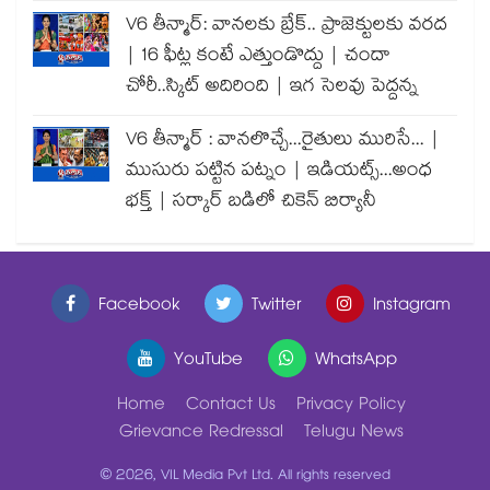
V6 తీన్మార్: వానలకు బ్రేక్.. ప్రాజెక్టులకు వరద
| 16 ఫీట్ల కంటే ఎత్తుండొద్దు | చందా
చోరీ..స్కిట్ అదిరింది | ఇగ సెలవు పెద్దన్న
V6 తీన్మార్ : వానలొచ్చే...రైతులు మురిసే... |
ముసురు పట్టిన పట్నం | ఇడియట్స్...అంధ
భక్త్ | సర్కార్ బడిలో చికెన్ బిర్యానీ
Facebook
Twitter
Instagram
YouTube
WhatsApp
Home
Contact Us
Privacy Policy
Grievance Redressal
Telugu News
© 2026, VIL Media Pvt Ltd. All rights reserved