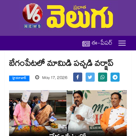
ఈ-పేపర్
బేగంపేటలో మామిడి పచ్చడి వర్క్షాప్
May 17, 2026
హైదరాబాద్