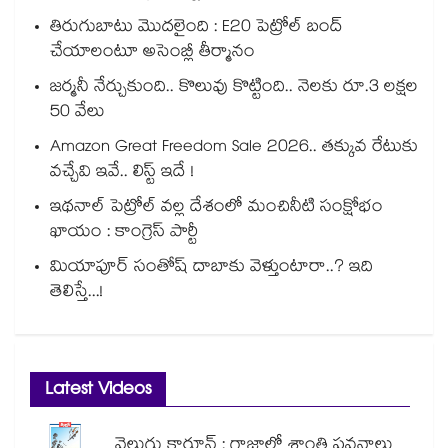
తిరుగుబాటు మొదలైంది : E20 పెట్రోల్ బంద్
చేయాలంటూ అసెంబ్లీ తీర్మానం
జర్మనీ నేర్చుకుంది.. కొలువు కొట్టింది.. నెలకు రూ.3 లక్షల
50 వేలు
Amazon Great Freedom Sale 2026.. తక్కువ రేటుకు
వచ్చేవి ఇవే.. లిస్ట్ ఇదే !
ఇథనాల్ పెట్రోల్ వల్ల దేశంలో మంచినీటి సంక్షోభం
ఖాయం : కాంగ్రెస్ పార్టీ
మియాపూర్ సంతోష్ దాబాకు వెళ్తుంటారా..? ఇది
తెలిస్తే...!
Latest Videos
వెలుగు కార్టూన్ : గాజాలో శాంతి పవనాలు