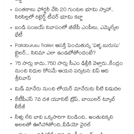
సంతకాలు ఫోర్జరీ చేసి 20 గుంటల భూమి స్వాహా..
సిరిసిల్లలో రిటైర్డ్ టీచర్ భూమి కబ్జా
బండి సంజయ్ నివాసంలో బీజేపీ ఎంపీలు, ఎమ్మెల్యేల
భేటీ
Pallaburusu Trailer: ఆసక్తి పెంచుతున్న ‘పళ్ళ బురుసు’
ట్రైలర్... సినిమా ఎలా ఉండబోతోందంటే?
75 సార్లు కాదు..75‌‌‌‌‌‌‌‌0 సార్లు సీఎం ఢిల్లీకి వెళ్తారు..కేంద్రం
నుంచి నిధుల కోసమే ఆయన పర్యటన: విప్ ఆది
శ్రీనివాస్
మిడ్ మానేరు నుంచి లోయర్ మానేరుకు నీటి విడుదల
కేటీపీఎస్ 7వ దశ యూనిట్ ట్రిప్.. బాయిలర్ ట్యూబ్
లీకేజీ
నీళ్లు లేని బావి ఒక్కసారిగా నిండింది.. అంతుచిక్కని
అలలతో ఊగిపోతోంది..వీడియో వైరల్