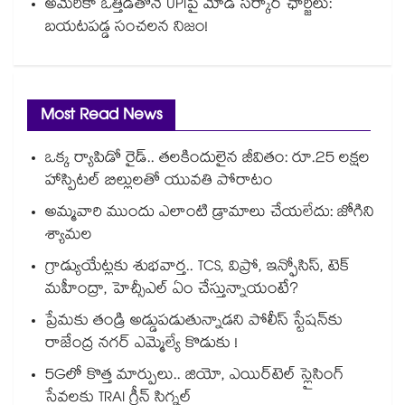
అమెరికా ఒత్తిడితోనే UPIపై మోడీ సర్కార్‌ ఛార్జీలు:
బయటపడ్డ సంచలన నిజం!
Most Read News
ఒక్క ర్యాపిడో రైడ్.. తలకిందులైన జీవితం: రూ.25 లక్షల
హాస్పిటల్ బిల్లులతో యువతి పోరాటం
అమ్మవారి ముందు ఎలాంటి డ్రామాలు చేయలేదు: జోగిని
శ్యామల
గ్రాడ్యుయేట్లకు శుభవార్త.. TCS, విప్రో, ఇన్ఫోసిస్, టెక్
మహీంద్రా, హెచ్సీఎల్ ఏం చేస్తున్నాయంటే?
ప్రేమకు తండ్రి అడ్డుపడుతున్నాడని పోలీస్ స్టేషన్⁪కు
రాజేంద్ర నగర్ ఎమ్మెల్యే కొడుకు !
5Gలో కొత్త మార్పులు.. జియో, ఎయిర్‌టెల్ స్లైసింగ్
సేవలకు TRAI గ్రీన్ సిగ్నల్