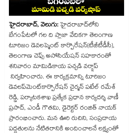
హైదరాబాద్, వెలుగు:
హైదరాబాద్​లోని
బేగంపేటలో గల ది ప్లాజా వేదికగా తెలంగాణ
టూరిజం డెవలప్మెంట్ కార్పొరేషన్(టీజీటీడీసీ),
తెలంగాణ చెఫ్స్ అసోసియేషన్ సహకారంతో
శనివారం మామిడికాయ పచ్చడి వర్క్షాప్
నిర్వహించారు. ఈ కార్యక్రమాన్ని టూరిజం
డెవలప్​మెంట్​కార్పొరేషన్​ చైర్మన్ పటేల్ రమేశ్
రెడ్డి, పర్యాటకశాఖ ప్రత్యేక ప్రధాన కార్యదర్శి వాణీ
ప్రసాద్, ఎండీ గౌతమి, డైరెక్టర్ రంజిత్ నాయక్
ప్రారంభించారు. మన ఊరి రుచిని, సంప్రదాయ
పద్ధతులను నేటితరానికి అందించాలనే లక్ష్యంతో