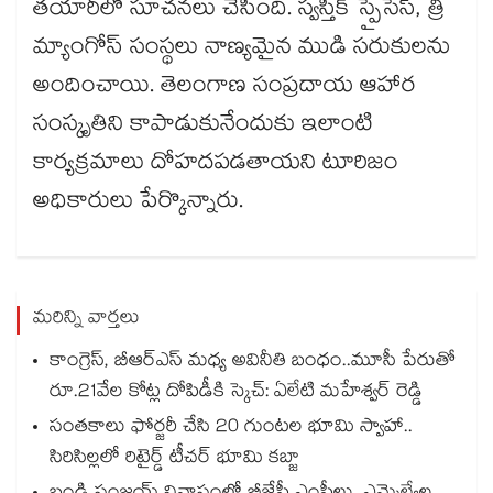
తయారీలో సూచనలు చేసింది. స్వస్తిక్ స్పైసెస్, త్రీ
మ్యాంగోస్ సంస్థలు నాణ్యమైన ముడి సరుకులను
అందించాయి. తెలంగాణ సంప్రదాయ ఆహార
సంస్కృతిని కాపాడుకునేందుకు ఇలాంటి
కార్యక్రమాలు దోహదపడతాయని టూరిజం
అధికారులు పేర్కొన్నారు.
మరిన్ని వార్తలు
కాంగ్రెస్, బీఆర్ఎస్ మధ్య అవినీతి బంధం..మూసీ పేరుతో
రూ.21వేల కోట్ల దోపిడీకి స్కెచ్: ఏలేటి మహేశ్వర్ రెడ్డి
సంతకాలు ఫోర్జరీ చేసి 20 గుంటల భూమి స్వాహా..
సిరిసిల్లలో రిటైర్డ్ టీచర్ భూమి కబ్జా