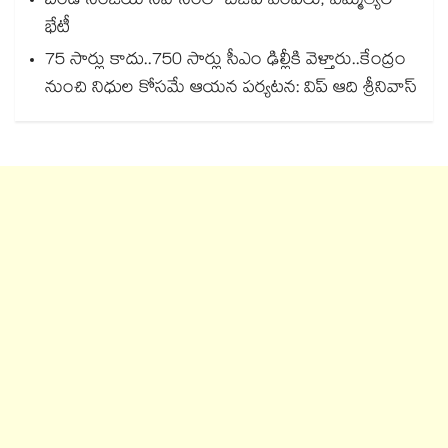
బండి సంజయ్ నివాసంలో బీజేపీ ఎంపీలు, ఎమ్మెల్యేల
భేటీ
75 సార్లు కాదు..75‌‌‌‌‌‌‌‌0 సార్లు సీఎం ఢిల్లీకి వెళ్తారు..కేంద్రం
నుంచి నిధుల కోసమే ఆయన పర్యటన: విప్ ఆది శ్రీనివాస్