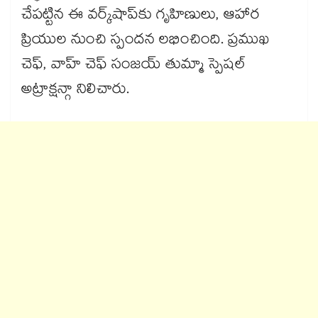
చేపట్టిన ఈ వర్క్​షాప్​కు గృహిణులు, ఆహార
ప్రియుల నుంచి స్పందన లభించింది. ప్రముఖ
చెఫ్, వాహ్ చెఫ్ సంజయ్ తుమ్మా స్పెషల్
అట్రాక్షన్గా నిలిచారు.