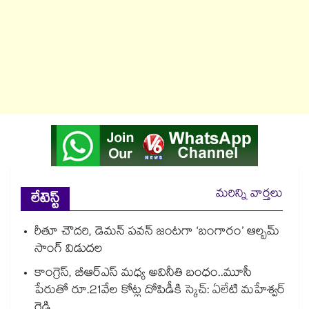
మరిన్ని వార్తలు
లేటెస్ట్
రీతూ చౌదరి, డెమన్ పవన్ జంటగా ‘బంగారం’ ఆల్బమ్
సాంగ్ విడుదల
కాంగ్రెస్, బీఆర్ఎస్ మధ్య అవినీతి బంధం..మూసీ
పేరుతో రూ.21వేల కోట్ల దోపిడీకి స్కెచ్: ఏలేటి మహేశ్వర్
రెడ్డి