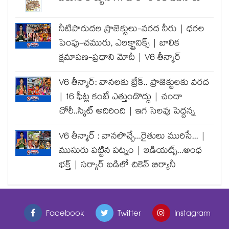
నీటిపారుదల ప్రాజెక్టులు-వరద నీరు | ధరల
పెంపు-చమురు, ఎలక్ట్రానిక్స్ | బాలిక
క్షమాపణ-ప్రధాని మోదీ | V6 తీన్మార్
V6 తీన్మార్: వానలకు బ్రేక్.. ప్రాజెక్టులకు వరద
| 16 ఫీట్ల కంటే ఎత్తుండొద్దు | చందా
చోరీ..స్కిట్ అదిరింది | ఇగ సెలవు పెద్దన్న
V6 తీన్మార్ : వానలొచ్చే...రైతులు మురిసే... |
ముసురు పట్టిన పట్నం | ఇడియట్స్...అంధ
భక్త్ | సర్కార్ బడిలో చికెన్ బిర్యానీ
Facebook
Twitter
Instagram