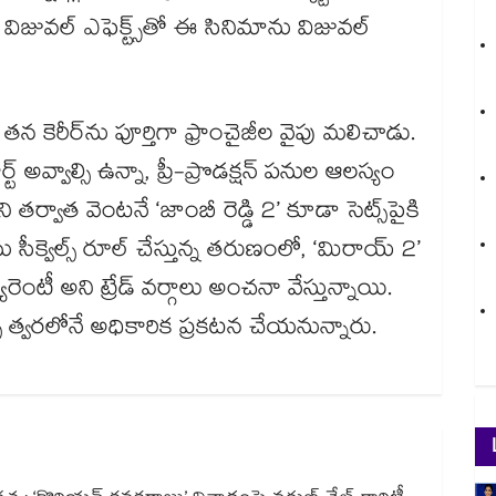
 విజువల్ ఎఫెక్ట్స్‌తో ఈ సినిమాను విజువల్
 తన కెరీర్‌ను పూర్తిగా ఫ్రాంచైజీల వైపు మలిచాడు.
్ట్ అవ్వాల్సి ఉన్నా, ప్రీ-ప్రొడక్షన్ పనుల ఆలస్యం
ని తర్వాత వెంటనే ‘జాంబీ రెడ్డి 2’ కూడా సెట్స్‌పైకి
 సీక్వెల్స్ రూల్ చేస్తున్న తరుణంలో, ‘మిరాయ్ 2’
ంటీ అని ట్రేడ్ వర్గాలు అంచనా వేస్తున్నాయి.
్ త్వరలోనే అధికారిక ప్రకటన చేయనున్నారు.