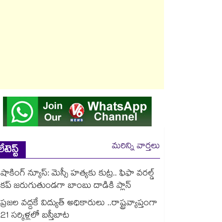
మరిన్ని వార్తలు
లేటెస్ట్
షాకింగ్ న్యూస్: మెస్సీ హత్యకు కుట్ర.. ఫిఫా వరల్డ్
కప్ జరుగుతుండగా బాంబు దాడికి ప్లాన్
ప్రజల వద్దకే విద్యుత్ అధికారులు ..రాష్ట్రవ్యాప్తంగా
21 సర్కిళ్లలో బస్తీబాట