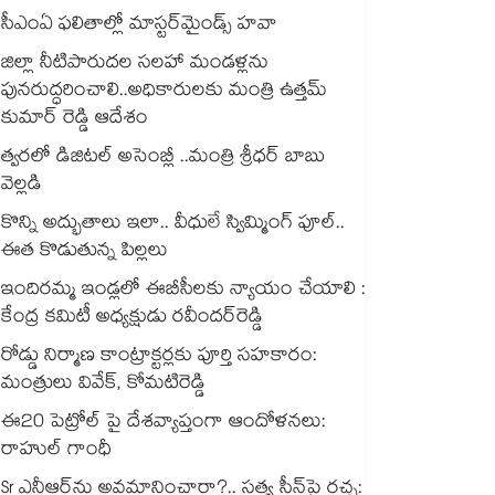
సీఎంఏ ఫలితాల్లో మాస్టర్‌మైండ్స్ హవా
జిల్లా నీటిపారుదల సలహా మండళ్లను
పునరుద్ధరించాలి..అధికారులకు మంత్రి ఉత్తమ్
కుమార్ రెడ్డి ఆదేశం
త్వరలో డిజిటల్ అసెంబ్లీ ..మంత్రి శ్రీధర్ బాబు
వెల్లడి
కొన్ని అద్భుతాలు ఇలా.. వీధులే స్విమ్మింగ్ పూల్..
ఈత కొడుతున్న పిల్లలు
ఇందిరమ్మ ఇండ్లలో ఈబీసీలకు న్యాయం చేయాలి :
కేంద్ర కమిటీ అధ్యక్షుడు రవీందర్‌‌‌‌రెడ్డి
రోడ్డు నిర్మాణ కాంట్రాక్టర్లకు పూర్తి సహకారం:
మంత్రులు వివేక్, కోమటిరెడ్డి
ఈ20 పెట్రోల్ పై దేశవ్యాప్తంగా ఆందోళనలు:
రాహుల్ గాంధీ
Sr ఎన్టీఆర్‌ను అవమానించారా?.. సత్య సీన్‌పై రచ్చ: