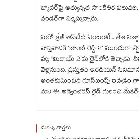
బ్యానర్‌పై అత్యున్నత సాంకేతిక విలువల,
వండర్‌గా నిర్మిస్తున్నారు.
మరో క్రేజీ అప్‌డేట్ ఏంటంటే... తేజ సజ్జా
వాస్తవానికి ‘జాంబీ రెడ్డి 2’ ముందుగా స్టార
వల్ల ‘మిరాయ్ 2’ను లైన్‌లోకి తెచ్చాడు. దీ
వెళ్లనుంది. ప్రస్తుతం ఇండియన్ సినిమాను
అంతకుమించిన గూస్‌బంప్స్ ఇవ్వడం గ్యారె
మరి ఈ అడ్వెంచరస్ రైడ్ గురించి మేకర్స
మరిన్ని వార్తలు