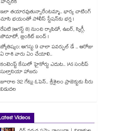
హెచ్చరిక
ఇలా తయారవుతున్నారేంటమ్మా.. భార్య చాటింగ్
చూసి భయంతో పోలీస్ స్టేషన్⁫కు భర్త !
రేపటి (ఆగస్ట్ 8) నుంచి ర్యాపిడో, ఉబర్, స్విగ్గీ,
జొమాటో, బ్లింకిట్ బంద్ !
జ్యోతిష్యం: ఆగస్టు 9 చాలా పవర్ఫుల్ డే .. ఆరోజు
ఏ రాశి వారు ఏం చేయాలి..
కంటెంప్ట్ కేసులో హైకోర్టు ఎదుట.. IAS సందీప్
సుల్తానియా హాజరు
జూరాల 32 గేట్లు ఓపెన్.. శ్రీశైలం ప్రాజెక్టుకు నీరు
విడుదల
Latest Videos