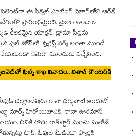
ెంట్‌గా ఈ సీక్వెల్ షూటింగ్ వైజాగ్‌లోని ఆర్‌కే
ువేగంతో ప్రారంభమైంది. వైజాగ్‌ అందాల
డ కీలకమైన యాక్షన్, డ్రామా సీన్లను
చ్చిన ఫుల్ జోష్‌లో, స్క్రిప్ట్ వర్క్ అంతా ముందే
 చేయకుండా కెమెరా ముందుకు వచ్చేసింది.
ినెట్‌లో ఫిల్మ్ శాఖ వివాదం.. విశాల్ కౌంటర్‌కి
ాలీవుడ్ భల్లాలదేవుడు రానా దగ్గుబాటి ఇందులో
 సజ్జా మార్క్ హీరోయిజానికి, రానా ఊరమాస్
ం ఖాయం. దీనికి తోడు రాక్‌స్టార్ మంచు మనోజ్
ున్నట్లు టాక్. పీపుల్ మీడియా ఫ్యాక్టరీ