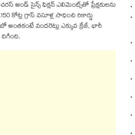
స్ అండ్ సైన్స్ ఫిక్షన్ ఎలిమెంట్స్‌తో ప్రేక్షకులను
150 కోట్ల గ్రాస్ వసూళ్ల సాధించి రికార్డు
ాంబో అంతకంటే వందరెట్లు ఎక్కువ క్రేజ్, భారీ
దిగింది.