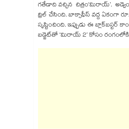
గతేడాది వచ్చిన చిత్రం‘మిరాయ్’. అడ్వెంచర
థ్రిల్ చేసింది. బాక్సాఫీస్ వద్ద ఏకంగా రూ.
సృష్టించింది. ఇప్పుడు ఈ బ్లాక్‌బస్టర్ క
బడ్జెట్‌తో ‘మిరాయ్ 2’ కోసం రంగంలోకి 