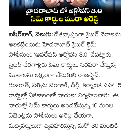
బషీర్​బాగ్, వెలుగు:
దేశవ్యాప్తంగా సైబర్ నేరాలను
అరికట్టేందుకు హైదరాబాద్ సైబర్ క్రైమ్
పోలీసులు ‘ఆపరేషన్ ఆక్టోపస్ 3.0’ చేపట్టారు.
సైబర్ నేరగాళ్లకు సిమ్ కార్డులు సరఫరా చేస్తున్న
ముఠాలను లక్ష్యంగా చేసుకుని రాజస్థాన్,
గుజరాత్, పశ్చిమ బెంగాల్, ఢిల్లీ, కర్నాటక సహా 15
రాష్ట్రాల్లో ఏకకాలంలో దాడులు నిర్వహించారు. ఈ
దాడుల్లో సిమ్ కార్డులు అందజేస్తున్న 10 మంది
ఏజెంట్లను పోలీసులు అరెస్ట్ చేయగా,
మధ్యవర్తులుగా వ్యవహరిస్తున్న మరో 30 మందికి