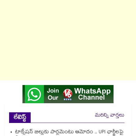
మరిన్ని వార్తలు
లేటెస్ట్
టాక్సేషన్ బిల్లుకు పార్లమెంటు ఆమోదం .. UPI ఛార్జీలపై