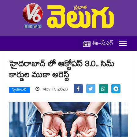
ఈ-పేపర్
హైదరాబాద్ లో ఆక్టోపస్ 3.0.. సిమ్
కార్డుల ముఠా అరెస్ట్
May 17, 2026
హైదరాబాద్