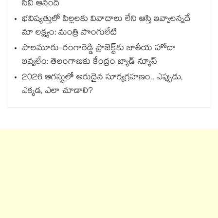
సీవీ ఆనంద్
భవిష్యత్తులో పిల్లలకు వివాదాలు లేని ఆస్తి ఇవ్వాలన్నదే
మా లక్ష్యం: మంత్రి పొంగులేటి
పాలమూరు-రంగారెడ్డి ప్రాజెక్ట్‎కు జాతీయ హోదా
ఇవ్వలేం: తెలంగాణకు కేంద్రం బ్యాడ్ న్యూస్
2026 ఆగస్టులో అరుదైన సూర్యగ్రహణం.. ఎప్పుడు,
ఎక్కడ, ఎలా చూడాలి?