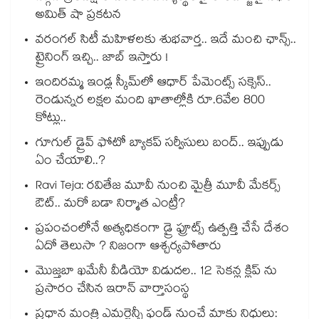
అమిత్ షా ప్రకటన
వరంగల్ సిటీ మహిళలకు శుభవార్త.. ఇదే మంచి ఛాన్స్..
ట్రైనింగ్ ఇచ్చి.. జాబ్ ఇస్తారు !
ఇందిరమ్మ ఇండ్ల స్కీమ్‌‌‌‌‌‌‌‌లో ఆధార్ పేమెంట్స్ సక్సెస్..
రెండున్నర లక్షల మంది ఖాతాల్లోకి రూ.6వేల 800
కోట్లు..
గూగుల్ డ్రైవ్ ఫోటో బ్యాకప్ సర్వీసులు బంద్.. ఇప్పుడు
ఏం చేయాలి..?
Ravi Teja: రవితేజ మూవీ నుంచి మైత్రీ మూవీ మేకర్స్
ఔట్.. మరో బడా నిర్మాత ఎంట్రీ?
ప్రపంచంలోనే అత్యధికంగా డ్రై ఫ్రూట్స్ ఉత్పత్తి చేసే దేశం
ఏదో తెలుసా ? నిజంగా ఆశ్చర్యపోతారు
మొజ్తబా ఖమేనీ వీడియో విడుదల.. 12 సెకన్ల క్లిప్ ను
ప్రసారం చేసిన ఇరాన్ వార్తాసంస్థ
ప్రధాన మంత్రి ఎమర్జెన్సీ ఫండ్ నుంచే మాకు నిధులు: