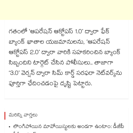
గతంలో ‘ఆపరేషన్ ఆక్టోపస్ 1.0’ ద్వారా ఫేక్
బ్యాంక్ ఖాతాల యజమానులను, ‘ఆపరేషన్
ఆక్టోపస్ 2.0’ ద్వారా వారికి సహకరించిన బ్యాంక్
సిబ్బందిని టార్గెట్ చేసిన పోలీసులు.. తాజాగా
‘3.0’ వెర్షన్ ద్వారా సిమ్ కార్డ్ సరఫరా నెట్​వర్క్​ను
పూర్తిగా ఛేదించడంపై దృష్టి పెట్టారు.
మరిన్ని వార్తలు
లొంగిపోయిన మావోయిస్టులకు అండగా ఉంటాం: డీజీపీ