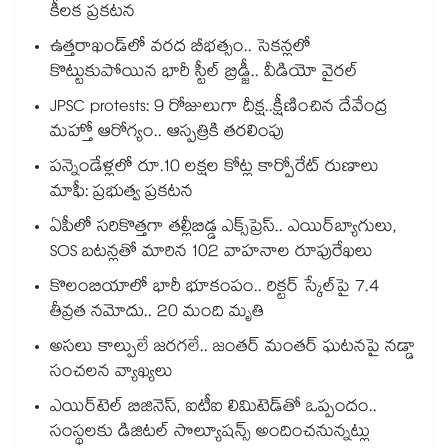
కీలక ప్రకటన
ఉత్తరాఖండ్⁭లో వరద బీభత్సం.. సెకన్లలో
కొట్టుకుపోయిన భారీ స్టీల్ బ్రిడ్జీ.. వీడియో వైరల్
JPSC protests: 9 రోజులుగా దీక్ష..క్షీణించిన దేవేంద్ర
మహ్తో ఆరోగ్యం.. ఆస్పత్రికి తరలింపు
పన్నెండేళ్లలో రూ.10 లక్షల కోట్ల కార్పోరేట్ రుణాలు
మాఫీ: ప్రభుత్వ ప్రకటన
ఏపీలో సరికొత్తగా తల్లీబిడ్డ ఎక్స్‌ప్రెస్.. ఎయిర్‌బ్యాగులు,
SOS బటన్లతో మారిన 102 వాహనాల రూపురేఖలు
కొలంబియాలో భారీ భూకంపం.. రిక్టర్ స్కేల్‎పై 7.4
తీవ్రత నమోదు.. 20 మంది మృతి
అసలు కాల్పులే జరగలే.. జంతర్ మంతర్ ఘటనపై నడ్డా
సంచలన వ్యాఖ్యలు
ఎయిర్‌టెల్ బిజినెస్, ఐటీఐ లిమిటెడ్‌తో ఒప్పందం..
సంస్థలకు డిజిటల్ సొల్యూషన్స్ అందించనున్నట్లు