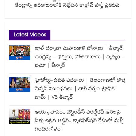
కేంద్రాన్ని ఇరకాటంలోకి నెట్టేసిన కాక్రోచ్ పార్టీ ప్రకటన
Latest Videos
లాల్ దర్వాజా మహంకాళి బోనాలు | తీన్మార్
చంద్రవ్వ – భక్తులు, పోతరాజులు | నృత్యం –
భీమా | తీన్మార్
హైకోర్టు-ఉచిత పథకాలు | తెలంగాణలో కొత్త
పెన్షన్ నిబంధనలు | భారీ వర్షం-ట్రాఫిక్
జామ్ | V6 తీన్మార్
అయ్యో పాపం.. వెస్టిండీస్ వరల్డ్‌కప్ ఆశలపై
నీళ్లు చల్లిన ఆఫ్ఘన్.. క్వాలిఫికేషన్ రేసులో మళ్లీ
గందరగోళం!