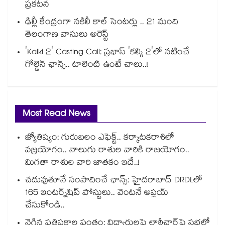
ప్రకటన
ఢిల్లీ కేంద్రంగా నకిలీ కాల్‌ సెంటర్లు .. 21 మంది
తెలంగాణ వాసులు అరెస్ట్
'Kalki 2' Casting Call: ప్రభాస్ 'కల్కి 2'లో నటించే
గోల్డెన్ ఛాన్స్.. టాలెంట్ ఉంటే చాలు..!
Most Read News
జ్యోతిష్యం: గురుబలం ఎఫెక్ట్.. కర్కాటకరాశిలో
వజ్రయోగం.. నాలుగు రాశుల వారికి రాజయోగం..
మిగతా రాశుల వారి జాతకం ఇదే..!
చదువుతూనే సంపాదించే ఛాన్స్: హైదరాబాద్ DRDLలో
165 ఇంటర్న్‌షిప్ పోస్టులు.. వెంటనే అప్లయ్
చేసుకోండి..
నెగ్గిన ప్రతిపక్షాల పంతం: విద్యార్థులపై లాఠీచార్జ్‎పై సభలో