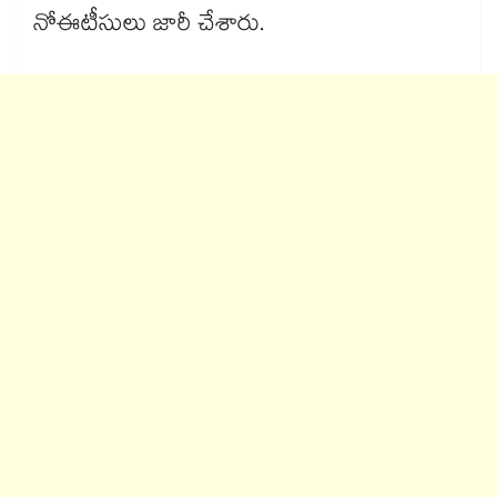
నోఈటీసులు జారీ చేశారు.