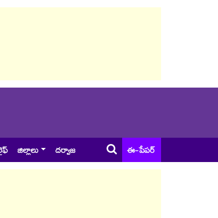
ైఫ్
జిల్లాలు
దర్వాజ
ఈ-పేపర్