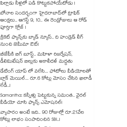
పిల్లాడు నీళ్లలో పడి కొట్టుకపోయేటోడు !
బోనాల సందర్భంగా హైదరాబాద్‌లో ట్రాఫిక్
ఆంక్షలు.. ఆగస్ట్ 9, 10.. ఈ రెండ్రోజులు ఆ రోడ్
పూర్తిగా క్లోజ్ !
క్రికెట్ ఫ్యాన్స్‌కు బ్యాడ్ న్యూస్.. ది హండ్రెడ్ లీగ్
నుంచి జెమీమా ఔట్!
బీజేపీకి బిగ్ బూస్ట్.. మహిళా రిజర్వేషన్,
డీలిమిటేషన్ బిల్లుకు అకాలీదళ్ మద్దతు
డేటింగ్ యాప్ లో వలేసి... ఫోటోలు వీడియోలతో
బ్లాక్ మెయిల్... రూ.6 కోట్లు మోసం చేసిన ఖిలాడీ
లేడీ..!
Samantha: కన్నీళ్లు పెట్టుకున్న సమంత.. వైరల్
వీడియో చూసి ఫ్యాన్స్ ఎమోషనల్!
వ్యాపారం అంటే ఇది.. 90 రోజుల్లో రూ.21వేల
కోట్లు లాభం సంపాదించిన SBI..!