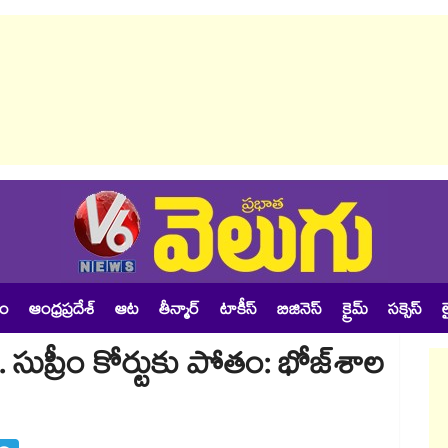
శం
ఆంధ్రప్రదేశ్
ఆట
తీన్మార్
టాకీస్
బిజినెస్
క్రైమ్
సక్సెస్
ల
ే.. సుప్రీం కోర్టుకు పోతం: భోజ్‎శాల