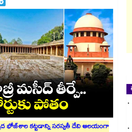
స్పద భోజ్‌శాల కట్టడాన్ని సరస్వతీ దేవి ఆలయంగా