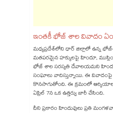
ఇంతకీ భోజ్ శాల వివాదం ఏ
మధ్యప్రదేశ్‌లోని ధార్ జిల్లాలో ఉన్న భ
మతపరమైన హక్కులపై హిందూ, ముస్లిం వ
భోజ్ శాల సరస్వతి దేవాలయమని హింద
సంఘాలు వాదిస్తున్నాయి. ఈ వివాదంపై మధ
కొనసాగుతోంది. ఈ క్రమంలో ఆర్కియాల
ఏప్రిల్ 7న ఒక ఉత్తర్వు జారీ చేసింది.
దీని ప్రకారం హిందువులు ప్రతి మంగళవ