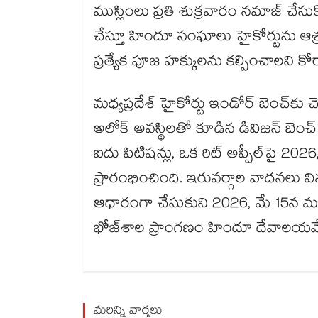
ముస్లింలు ప్రతి శుక్రవారం నమాజ్ చేస
చేస్తూ హిందూ సంఘాలు హైకోర్టును ఆ
ప్రత్యేక పూజ హక్కులను కల్పించాలని క
మధ్యప్రదేశ్ హైకోర్టు ఇండోర్ బెంచ్‌కు చె
అలోక్ అవస్థిలతో కూడిన డివిజన్ బెంచ
ఐదు పిటిషన్లు, ఒక రిట్ అప్పీల్‌పై 2
ప్రారంభించింది. ఇరువర్గాల వాదనలు విన్
ఆధారంగా చేసుకుని 2026, మే 15న మధ్య
భోజ్‌శాల ప్రాంగణం హిందూ దేవాలయమే అ
మరిన్ని వార్తలు