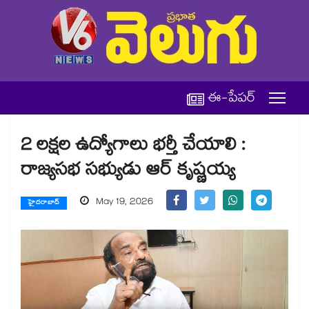
ఈ-పేపర్
2 లక్షల ఉద్యోగాలు భర్తీ చేయాలి :
రాజ్యసభ సభ్యుడు ఆర్ కృష్ణయ్య
May 19, 2026
హైదరాబాద్