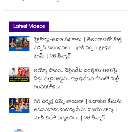
Latest Videos
హైకోర్టు-ఉచిత పథకాలు | తెలంగాణలో కొత్త
పెన్షన్ నిబంధనలు | భారీ వర్షం-ట్రాఫిక్
జామ్ | V6 తీన్మార్
అయ్యో పాపం.. వెస్టిండీస్ వరల్డ్‌కప్ ఆశలపై
నీళ్లు చల్లిన ఆఫ్ఘన్.. క్వాలిఫికేషన్ రేసులో మళ్లీ
గందరగోళం!
గిగ్ వర్కర్ల సమ్మె వాయిదా | విడాకుల కేసును
ఉపసంహరించుకున్న సీఎం విజయ్ భార్య |
మోదీ విదేశీ పర్యటనలు | V6 తీన్మార్