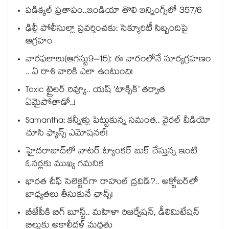
పడిక్కల్‌‌ ప్రతాపం..ఇండియా తొలి ఇన్నింగ్స్‌‌లో 357/6
ఢిల్లీ పోలీసుల్లా ప్రవర్తించకు: సెక్యూరిటీ సిబ్బందిపై
ఆగ్రహం
వారఫలాలు(ఆగస్టు9–15): ఈ వారంలోనే సూర్యగ్రహణం
.. ఏ రాశి వారికి ఎలా ఉంటుంది!
Toxic ట్రైలర్ రివ్యూ.. యష్ ‘టాక్సిక్’ తర్వాత
ఏమైపోతాడో..!
Samantha: కన్నీళ్లు పెట్టుకున్న సమంత.. వైరల్ వీడియో
చూసి ఫ్యాన్స్ ఎమోషనల్!
హైదరాబాద్⁪లో వాటర్ ట్యాంకర్ బుక్ చేస్తున్న ఇంటి
ఓనర్లకు ముఖ్య గమనిక
భారత చీఫ్ సెలెక్టర్⁬గా రాహుల్ ద్రవిడ్?.. అక్టోబర్‌లో
బాధ్యతలు తీసుకునే ఛాన్స్!
బీజేపీకి బిగ్ బూస్ట్.. మహిళా రిజర్వేషన్, డీలిమిటేషన్
బిల్లుకు అకాలీదళ్ మద్దతు