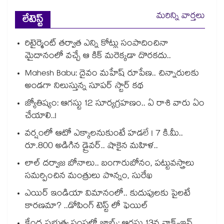
మరిన్ని వార్తలు
లేటెస్ట్
రిటైర్మెంట్ తర్వాత ఎన్ని కోట్లు సంపాదించినా
మైదానంలో వచ్చే ఆ కిక్ మరెక్కడా దొరకదు..
Mahesh Babu: దైవం మహేష్ రూపేణ.. చిన్నారులకు
అండగా నిలుస్తున్న సూపర్ స్టార్ కథ
జ్యోతిష్యం: ఆగస్టు 12 సూర్యగ్రహణం.. ఏ రాశి వారు ఏం
చేయాలి..!
వర్షంలో ఆటో ఎక్కాలనుకుంటే హడలే ! 7 కి.మీ..
రూ.800 అడిగిన డ్రైవర్.. షాకైన మహిళ..
లాల్ దర్వాజ బోనాలు.. బంగారుబోనం, పట్టువస్త్రాలు
సమర్పించిన మంత్రులు పొన్నం, సురేఖ
ఎయిర్ ఇండియా విమానంలో.. కుదుపులకు పైలటే
కారణమా? ..డోపింగ్ టెస్ట్ లో ఫెయిల్