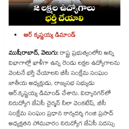
ఆర్ కృష్ణయ్య డిమాండ్
ముషీరాబాద్, వెలుగు:
రాష్ట్ర ప్రభుత్వంలోని అన్ని
విభాగాల్లో ఖాళీగా ఉన్న రెండు లక్షల ఉద్యోగాలను
వెంటనే భర్తీ చేయాలని బీసీ సంక్షేమ సంఘం
జాతీయ అధ్యక్షుడు, రాజ్యసభ సభ్యుడు
ఆర్.కృష్ణయ్య డిమాండ్ చేశారు. విద్యానగర్​లో
నిరుద్యోగ జేఏసీ చైర్మన్ నీలా వెంకటేష్, బీసీ
సంక్షేమ సంఘం ప్రధాన కార్యదర్శి గంజి ప్రసాద్
అధ్యక్షతన సోమవారం నిరుద్యోగ జేఏసీ సదస్సు