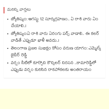
మరిన్ని వార్తలు
జ్యోతిష్యం: ఆగస్టు 12 సూర్యగ్రహణం.. ఏ రాశి వారు ఏం
చేయాలి..!
జ్యోతిష్యం:ఏ రాశి వారు ఏరంగు పర్స్ వాడాలి.. ఈ కలర్
వాడితే ఎప్పుడూ ఖాళీ అవదు..!
తెలంగాణ ప్రజల సుభిక్షం కోసం వరుణ యాగం: ఎమ్మెల్యే
జైవీర్ రెడ్డి
వర్షం నీటిలో కూర్చొని కౌన్సిలర్ నిరసన ..కామారెడ్డిలో
ఎప్పుడు వర్షం కురిసిన రాకపోకలకు అంతరాయం