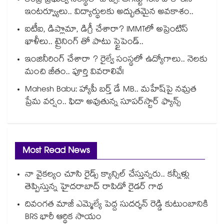
కేంద్ర ప్రభుత్వ సంస్థలో జాబ్స్: ఆగస్టు 13న వాక్-ఇన్
ఇంటర్వ్యూలు.. విద్యార్థులకు అద్భుతమైన అవకాశం..
ఐటీఐ, డిప్లొమా, డిగ్రీ చేశారా? IMMTలో అప్రెంటిస్
ఖాళీలు.. ట్రైనింగ్ తో పాటు స్టైపెండ్..
ఇంజినీరింగ్ చేశారా ? రైల్వే సంస్థలో ఉద్యోగాలు.. నెలకు
మంచి జీతం.. పూర్తి వివరాలివే!
Mahesh Babu: హ్యాపీ బర్త్ డే MB.. మహేష్‌పై నమ్రత
ప్రేమ వర్షం.. ఫిదా అవుతున్న సూపర్‌స్టార్ ఫ్యాన్స్
Most Read News
నా వైకల్యం చూసి రైడ్స్ క్యాన్సిల్ చేస్తున్నరు.. కన్నీళ్లు
తెప్పిస్తున్న హైదరాబాద్ రాపిడో రైడర్ గాథ
దివంగత మాజీ ఎమ్మెల్యే పెద్ద సుదర్శన్ రెడ్డి కుటుంబానికి
BRS భారీ ఆర్థిక సాయం