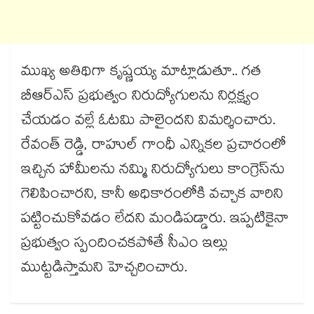
ముఖ్య అతిథిగా కృష్ణయ్య మాట్లాడుతూ.. గత
బీఆర్ఎస్ ప్రభుత్వం నిరుద్యోగులను నిర్లక్ష్యం
చేయడం వల్లే ఓటమి పాలైందని విమర్శించారు.
రేవంత్ రెడ్డి, రాహుల్ గాంధీ ఎన్నికల ప్రచారంలో
ఇచ్చిన హామీలను నమ్మి నిరుద్యోగులు కాంగ్రెస్​ను
గెలిపించారని, కానీ అధికారంలోకి వచ్చాక వారిని
పట్టించుకోవడం లేదని మండిపడ్డారు. ఇప్పటికైనా
ప్రభుత్వం స్పందించకపోతే సీఎం ఇల్లు
ముట్టడిస్తామని హెచ్చరించారు.