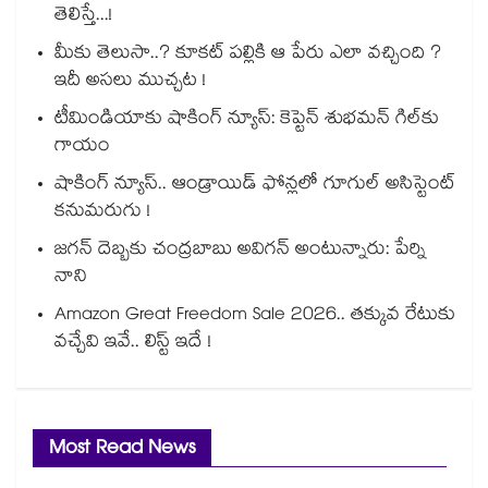
తెలిస్తే...!
మీకు తెలుసా..? కూకట్ పల్లికి ఆ పేరు ఎలా వచ్చింది ?
ఇదీ అసలు ముచ్చట !
టీమిండియాకు షాకింగ్ న్యూస్: కెప్టెన్ శుభమన్ గిల్‎కు
గాయం
షాకింగ్ న్యూస్.. ఆండ్రాయిడ్ ఫోన్లలో గూగుల్ అసిస్టెంట్
కనుమరుగు !
జగన్ దెబ్బకు చంద్రబాబు అవిగన్ అంటున్నారు: పేర్ని
నాని
Amazon Great Freedom Sale 2026.. తక్కువ రేటుకు
వచ్చేవి ఇవే.. లిస్ట్ ఇదే !
Most Read News