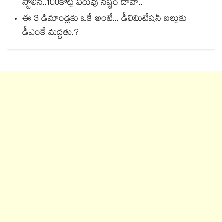
స్టాలిన్..100కోట్ల పరువు నష్టం దావా..
ఈ 3 డిమాండ్లకు ఒకే అంటే... డీలిమిటేషన్ బిల్లుకు
డీఎంకే మద్దతు.?