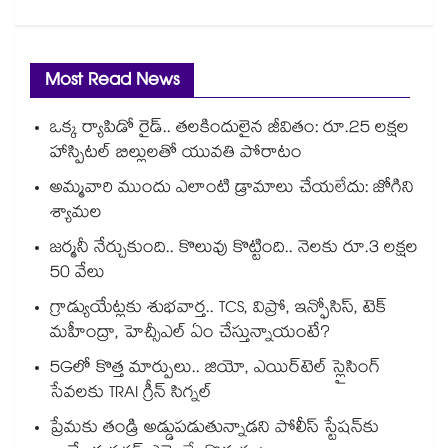
Most Read News
ఒక్క ర్యాపిడో రైడ్.. తలకిందులైన జీవితం: రూ.25 లక్షల
హాస్పిటల్ బిల్లులతో యువతి పోరాటం
అమ్మవారి ముందు ఎలాంటి డ్రామాలు చేయలేదు: జోగిని
శ్యామల
జర్మనీ నేర్చుకుంది.. కొలువు కొట్టింది.. నెలకు రూ.3 లక్షల
50 వేలు
గ్రాడ్యుయేట్లకు శుభవార్త.. TCS, విప్రో, ఇన్ఫోసిస్, టెక్
మహీంద్రా, హెచ్సీఎల్ ఏం చేస్తున్నాయంటే?
5Gలో కొత్త మార్పులు.. జియో, ఎయిర్‌టెల్ స్లైసింగ్
సేవలకు TRAI గ్రీన్ సిగ్నల్
ప్రేమకు తండ్రి అడ్డుపడుతున్నాడని పోలీస్ స్టేషన్⁪కు