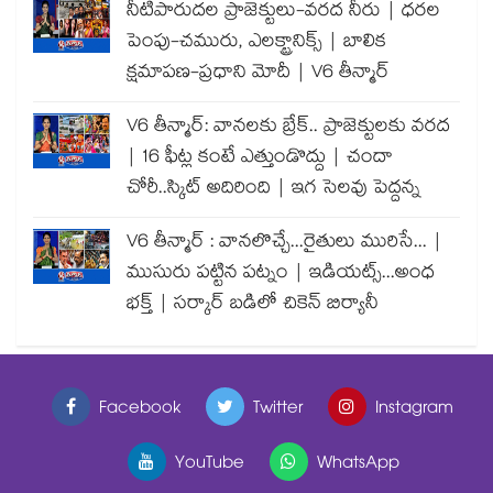
నీటిపారుదల ప్రాజెక్టులు-వరద నీరు | ధరల
పెంపు-చమురు, ఎలక్ట్రానిక్స్ | బాలిక
క్షమాపణ-ప్రధాని మోదీ | V6 తీన్మార్
V6 తీన్మార్: వానలకు బ్రేక్.. ప్రాజెక్టులకు వరద
| 16 ఫీట్ల కంటే ఎత్తుండొద్దు | చందా
చోరీ..స్కిట్ అదిరింది | ఇగ సెలవు పెద్దన్న
V6 తీన్మార్ : వానలొచ్చే...రైతులు మురిసే... |
ముసురు పట్టిన పట్నం | ఇడియట్స్...అంధ
భక్త్ | సర్కార్ బడిలో చికెన్ బిర్యానీ
Facebook
Twitter
Instagram
YouTube
WhatsApp