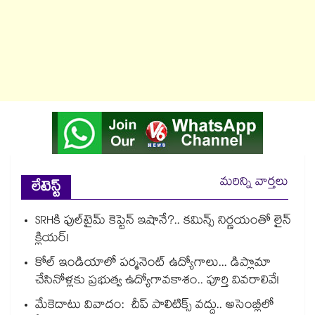
మరిన్ని వార్తలు
లేటెస్ట్
SRHకి ఫుల్‌టైమ్ కెప్టెన్ ఇషానే?.. కమిన్స్ నిర్ణయంతో లైన్
క్లియర్!
కోల్ ఇండియాలో పర్మనెంట్ ఉద్యోగాలు... డిప్లొమా
చేసినోళ్లకు ప్రభుత్వ ఉద్యోగావకాశం.. పూర్తి వివరాలివే!
మేకెదాటు వివాదం: చీప్ పాలిటిక్స్ వద్దు.. అసెంబ్లీలో