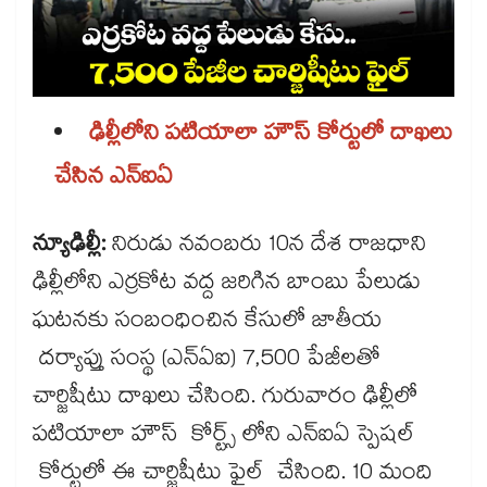
ఢిల్లీలోని పటియాలా హౌస్ కోర్టులో దాఖలు
చేసిన ఎన్ఐఏ
న్యూఢిల్లీ:
నిరుడు నవంబరు 10న దేశ రాజధాని
ఢిల్లీలోని ఎర్రకోట వద్ద జరిగిన బాంబు పేలుడు
ఘటనకు సంబంధించిన కేసులో జాతీయ
దర్యాప్తు సంస్థ (ఎన్ఏఐ) 7,500 పేజీలతో
చార్జిషీటు దాఖలు చేసింది. గురువారం ఢిల్లీలో
పటియాలా హౌస్ కోర్ట్స్ లోని ఎన్ఐఏ స్పెషల్
కోర్టులో ఈ చార్జిషీటు ఫైల్ చేసింది. 10 మంది