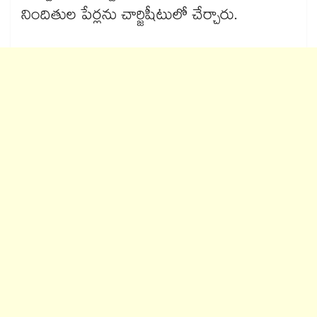
నిందితుల పేర్లను చార్జిషీటులో చేర్చారు.