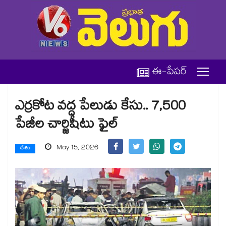
ఈ-పేపర్
ఎర్రకోట వద్ద పేలుడు కేసు.. 7,500
పేజీల చార్జిషీటు ఫైల్
May 15, 2026
దేశం