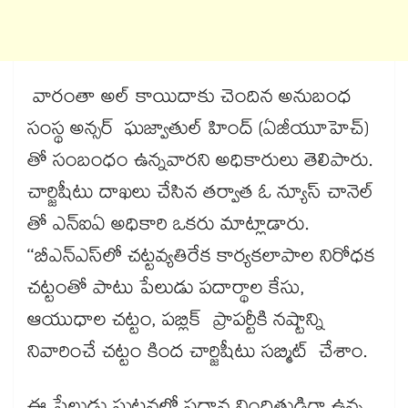
వారంతా అల్ కాయిదాకు చెందిన అనుబంధ
సంస్థ అన్సర్ ఘజ్వాతుల్ హింద్ (ఏజీయూహెచ్)
తో సంబంధం ఉన్నవారని అధికారులు తెలిపారు.
చార్జిషీటు దాఖలు చేసిన తర్వాత ఓ న్యూస్ చానెల్​
తో ఎన్ఐఏ అధికారి ఒకరు మాట్లాడారు.
‘‘బీఎన్ఎస్​లో చట్టవ్యతిరేక కార్యకలాపాల నిరోధక
చట్టంతో పాటు పేలుడు పదార్థాల కేసు,
ఆయుధాల చట్టం, పబ్లిక్ ప్రాపర్టీకి నష్టాన్ని
నివారించే చట్టం కింద చార్జిషీటు సబ్మిట్ చేశాం.