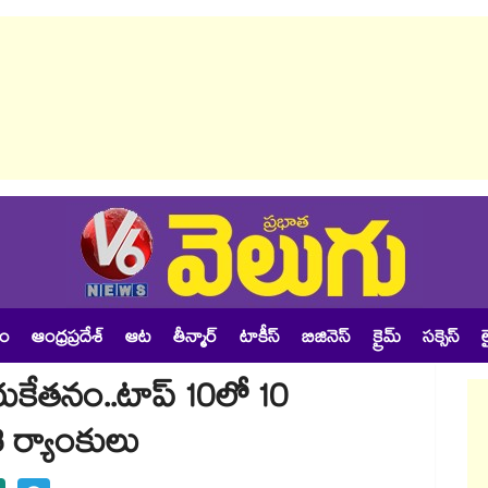
శం
ఆంధ్రప్రదేశ్
ఆట
తీన్మార్
టాకీస్
బిజినెస్
క్రైమ్
సక్సెస్
ల
విజయకేతనం..టాప్ 10లో 10
3 ర్యాంకులు