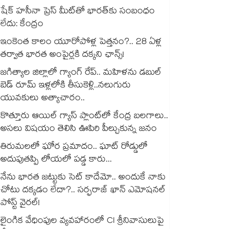
షేక్ హసీనా ప్రెస్ మీట్‎తో భారత్‎కు సంబంధం
లేదు: కేంద్రం
ఇంకెంత కాలం యూరోపోళ్ల పెత్తనం?.. 28 ఏళ్ల
తర్వాత భారత అంపైర్లకి దక్కని ఛాన్స్!
జగిత్యాల జిల్లాలో గ్యాంగ్ రేప్.. మహిళను డబుల్
బెడ్ రూమ్ ఇళ్లలోకి తీసుకెళ్లి..నలుగురు
యువకులు అత్యాచారం..
కొత్తూరు ఆయిల్ గ్యాస్⁪ ప్లాంట్⁫లో కేంద్ర బలగాలు..
అసలు విషయం తెలిసి ఊపిరి పీల్చుకున్న జనం
తిరుమలలో ఘోర ప్రమాదం.. ఘాట్ రోడ్డులో
అదుపుతప్పి లోయలో పడ్డ కారు...
నేను భారత జట్టుకు సెట్ కాదేమో.. అందుకే నాకు
చోటు దక్కడం లేదా?.. సర్ఫరాజ్ ఖాన్ ఎమోషనల్
పోస్ట్ వైరల్!
లైంగిక వేధింపుల వ్యవహారంలో CI శ్రీనివాసులుపై