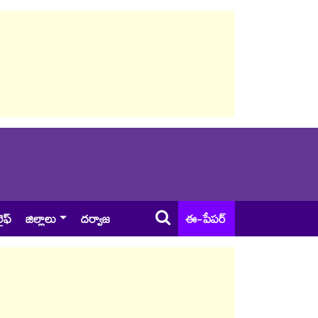
ైఫ్
జిల్లాలు
దర్వాజ
ఈ-పేపర్