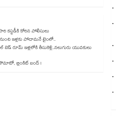
రోసారి కస్టడీకి కోరిన పోలీసులు
ల నుంచి ఇళ్లకు పోదామనే టైంలో..
ుల్ బెడ్ రూమ్ ఇళ్లలోకి తీసుకెళ్లి..నలుగురు యువకులు
, జొమాటో, బ్లింకిట్ బంద్ !