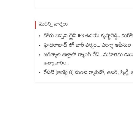
మరిన్ని వార్తలు
నోరు విప్పని ట్రైనీ IPS ఉదయ్ కృష్ణారెడ్డి.. మ
హైదరాబాద్ లో భారీ వర్షం... సరిగ్గా ఆఫీసు
జగిత్యాల జిల్లాలో గ్యాంగ్ రేప్.. మహిళను డబ
అత్యాచారం..
రేపటి (ఆగస్ట్ 8) నుంచి ర్యాపిడో, ఉబర్, స్విగ్గీ