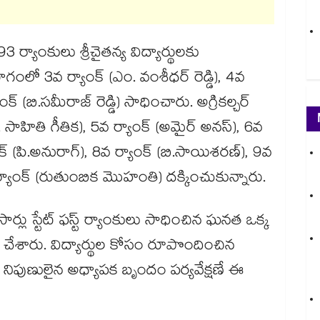
్యాంకులు శ్రీచైతన్య విద్యార్థులకు
గంలో 3వ ర్యాంక్ (ఎం. వంశీధర్ రెడ్డి), 4వ
ాంక్ (బి.సమీరాజ్ రెడ్డి) సాధించారు. అగ్రికల్చర్
(జి. సాహితి గీతిక), 5వ ర్యాంక్ (అమైర్ అనస్), 6వ
క్ (పి.అనురాగ్), 8వ ర్యాంక్ (బి.సాయిశరణ్), 9వ
వ ర్యాంక్ (రుతుంబిక మొహంతి) దక్కించుకున్నారు.
ార్లు స్టేట్ ఫస్ట్ ర్యాంకులు సాధించిన ఘనత ఒక్క
క్తం చేశారు. విద్యార్థుల కోసం రూపొందించిన
టులు, నిపుణులైన అధ్యాపక బృందం పర్యవేక్షణే ఈ
.