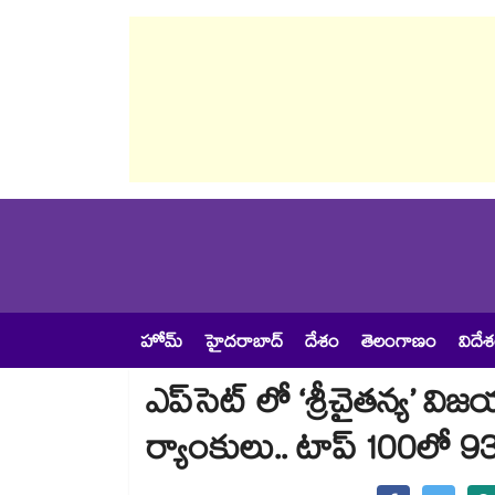
హోమ్
హైదరాబాద్
దేశం
తెలంగాణం
విదే
ఎప్‌సెట్‌‌ లో ‘శ్రీచైతన్య’ 
ర్యాంకులు.. టాప్ 100లో 9