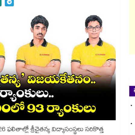
26 ఫలితాల్లో శ్రీచైతన్య విద్యాసంస్థలు సరికొత్త