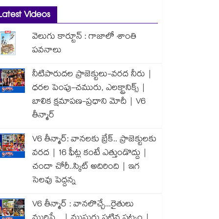
Latest Videos
వెలుగు కార్టూన్ : గాజాలో శాంతి
పవనాలు
నీటిపారుదల ప్రాజెక్టులు-వరద నీరు |
ధరల పెంపు-చమురు, ఎలక్ట్రానిక్స్ |
బాలిక క్షమాపణ-ప్రధాని మోదీ | V6
తీన్మార్
V6 తీన్మార్: వానలకు బ్రేక్.. ప్రాజెక్టులకు
వరద | 16 ఫీట్ల కంటే ఎత్తుండొద్దు |
చందా చోరీ..స్కిట్ అదిరింది | ఇగ
సెలవు పెద్దన్న
V6 తీన్మార్ : వానలొచ్చే...రైతులు
మురిసే... | ముసురు పట్టిన పట్నం |