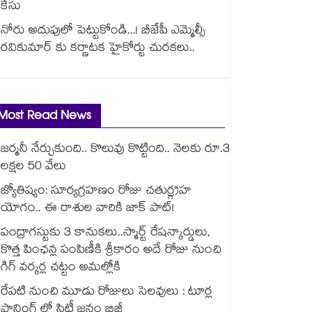
కేసు
నోరు అదుపులో పెట్టుకోండి...! బీజేపీ ఎమ్మెల్సీ
రవికుమార్ కు కర్ణాటక హైకోర్టు చురకలు..
Most Read News
జర్మనీ నేర్చుకుంది.. కొలువు కొట్టింది.. నెలకు రూ.3
లక్షల 50 వేలు
జ్యోతిష్యం: సూర్యగ్రహణం రోజు చతుర్గ్రహ
యోగం.. ఈ రాశుల వారికి జాక్ పాట్!
పంద్రాగస్టుకు 3 కానుకలు..స్మార్ట్ రేషన్కార్డులు,
కొత్త పింఛన్ల పంపిణీకి శ్రీకారం అదే రోజు నుంచి
గిగ్ వర్కర్ల చట్టం అమల్లోకి
రేపటి నుంచి మూడు రోజులు సెలవులు : టూర్ల
ప్లానింగ్ లో సిటీ జనం బిజీ