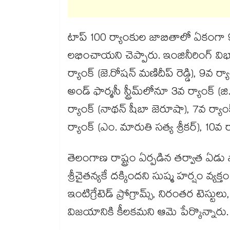
టాప్ 100 ర్యాంకుల జాబితాలో ఏకంగా 93 ర
లభించాయని చెప్పారు. ఇంజినీరింగ్ విభా
ర్యాంక్ (జె.రోషన్ మణిదీప్ రెడ్డి), 9వ ర్య
అండ్ ఫార్మసీ స్ట్రీమ్‌‌లోనూ 3వ ర్యాంక్ 
ర్యాంక్ (నాథన్ షీబా జెరూషా), 7వ ర్యాం
ర్యాంక్ (ఎం. మారుతి సత్య శ్రీకర్), 10
తెలంగాణ రాష్ట్రం ఏర్పడిన తర్వాత ఏడు స
శ్రీచైతన్యకే దక్కిందని సుష్మ హర్షం వ్య
ఇంటిగ్రేటెడ్ ప్రోగ్రామ్స్, నిరంతర టెస్
విజయానికి కీలకమని ఆమె పేర్కొన్నారు