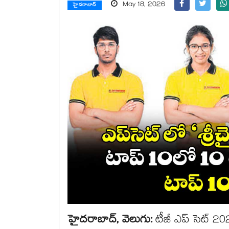
May 18, 2026
హైదరాబాద్
హైదరాబాద్, వెలుగు:
టీజీ ఎప్‌‌ సెట్ 20