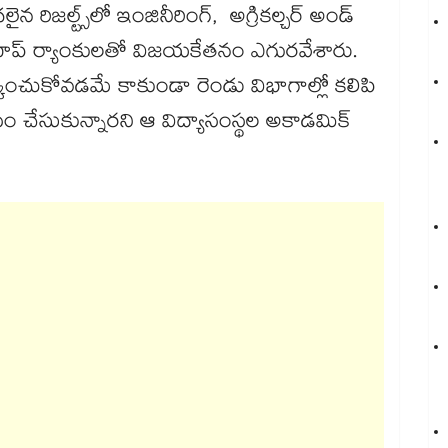
 రిజల్ట్స్‌‌లో ఇంజినీరింగ్‌‌, అగ్రికల్చర్ అండ్
్థులు టాప్ ర్యాంకులతో విజయకేతనం ఎగురవేశారు.
దక్కించుకోవడమే కాకుండా రెండు విభాగాల్లో కలిపి
ం చేసుకున్నారని ఆ విద్యాసంస్థల అకాడమిక్