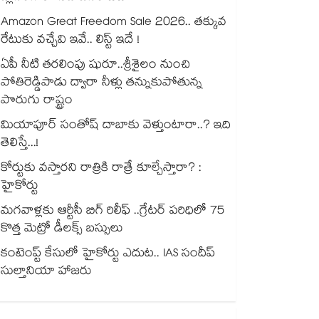
Amazon Great Freedom Sale 2026.. తక్కువ
రేటుకు వచ్చేవి ఇవే.. లిస్ట్ ఇదే !
ఏపీ నీటి తరలింపు షురూ..శ్రీశైలం నుంచి
పోతిరెడ్డిపాడు ద్వారా నీళ్లు తన్నుకుపోతున్న
పొరుగు రాష్ట్రం
మియాపూర్ సంతోష్ దాబాకు వెళ్తుంటారా..? ఇది
తెలిస్తే...!
కోర్టుకు వస్తారని రాత్రికి రాత్రే కూల్చేస్తారా? :
హైకోర్టు
మగవాళ్లకు ఆర్టీసీ బిగ్ రిలీఫ్ ..గ్రేటర్ పరిధిలో 75
కొత్త మెట్రో డీలక్స్ బస్సులు
కంటెంప్ట్ కేసులో హైకోర్టు ఎదుట.. IAS సందీప్
సుల్తానియా హాజరు