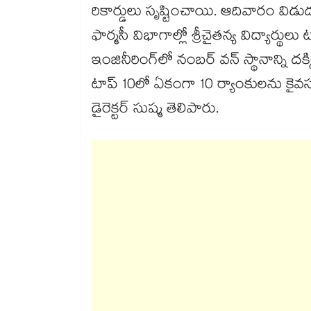
రికార్డులు సృష్టించాయి. ఆదివారం విడుదలైన
ఫార్మసీ విభాగాల్లో శ్రీచైతన్య విద్యార
ఇంజినీరింగ్‌‌లో నంబర్ వన్ స్థానాన్ని 
టాప్ 10లో ఏకంగా 10 ర్యాంకులను కైవస
డైరెక్టర్ సుష్మ తెలిపారు.