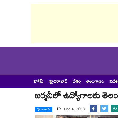
హోమ్
హైదరాబాద్
దేశం
తెలంగాణం
విదే
జర్మనీలో ఉద్యోగాలకు తెల
June 4, 2026
హైదరాబాద్