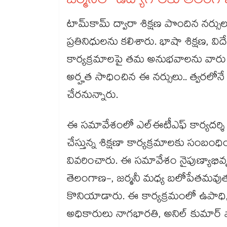
జర్మనీలో ఉద్యోగాలకు తెలంగాణ
టామ్‌‌కామ్ ద్వారా శిక్షణ పొందిన నర్
ప్రతినిధులను కలిశారు. భాషా శిక్షణ, విద
కార్యక్రమాలపై తమ అనుభవాలను వారు ప
అర్హత సాధించిన ఈ నర్సులు.. త్వరలోనే
చేరనున్నారు.
ఈ సమావేశంలో ఎల్‌‌ఈటీఎఫ్ కార్యదర్శ
చేస్తున్న శిక్షణా కార్యక్రమాలకు సంబ
వివరించారు. ఈ సమావేశం నైపుణ్యాభివృద
తెలంగాణ-, జర్మనీ మధ్య బలోపేతమవుతున్న
కొనియాడారు. ఈ కార్యక్రమంలో ఉపాధి, శిక్
అధికారులు నాగభారతి, అనిల్ కుమార్ పా