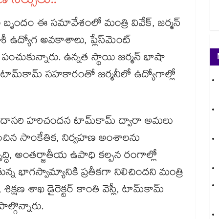
 నర్సులు..
సుల బృందం ఈ సమావేశంలో మంత్రి వివేక్, జర్మన్
ేశీ ఉద్యోగ అవకాశాలు, ప్లేస్‌‌మెంట్
ంచుకున్నారు. ఉన్నత స్థాయి జర్మన్ భాషా
 టామ్‌‌కామ్ సహకారంతో జర్మనీలో ఉద్యోగాల్లో
ి దాసరి హరిచందన టామ్‌‌కామ్ ద్వారా అమలు
ంధించిన సాంకేతిక, నిర్వహణ అంశాలను
్ధి, అంతర్జాతీయ ఉపాధి కల్పన రంగాల్లో
 భాగస్వామ్యానికి ప్రతీకగా నిలిచిందని మంత్రి
షణ శాఖ డైరెక్టర్ కాంతి వెస్లీ, టామ్‌‌కామ్
ల్గొన్నారు.