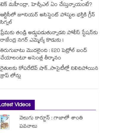
టెక్ మహీంద్రా, హెచ్సీఎల్ ఏం చేస్తున్నాయంటే?
ఆర్టీసీలో జూనియర్ అసిస్టెంట్‌‌ పోస్టుల భర్తీకి గ్రీన్‌‌
సిగ్నల్
ప్రేమకు తండ్రి అడ్డుపడుతున్నాడని పోలీస్ స్టేషన్⁪కు
రాజేంద్ర నగర్ ఎమ్మెల్యే కొడుకు !
తిరుగుబాటు మొదలైంది : E20 పెట్రోల్ బంద్
చేయాలంటూ అసెంబ్లీ తీర్మానం
రైతులకు కోపరేటివ్ షాక్..సొసైటీల్లో నిలిచిపోయిన
క్రాప్ లోన్లు
Latest Videos
వెలుగు కార్టూన్ : గాజాలో శాంతి
పవనాలు