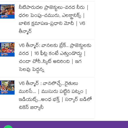
నీటిపారుదల ప్రాజెక్టులు-వరద నీరు |
ధరల పెంపు-చమురు, ఎలక్ట్రానిక్స్ |
బాలిక క్షమాపణ-ప్రధాని మోదీ | V6
తీన్మార్
V6 తీన్మార్: వానలకు బ్రేక్.. ప్రాజెక్టులకు
వరద | 16 ఫీట్ల కంటే ఎత్తుండొద్దు |
చందా చోరీ..స్కిట్ అదిరింది | ఇగ
సెలవు పెద్దన్న
V6 తీన్మార్ : వానలొచ్చే...రైతులు
మురిసే... | ముసురు పట్టిన పట్నం |
ఇడియట్స్...అంధ భక్త్ | సర్కార్ బడిలో
చికెన్ బిర్యానీ