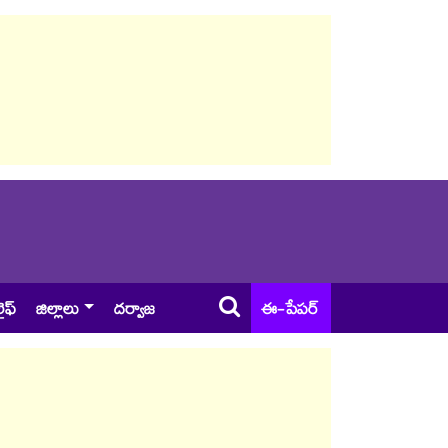
ైఫ్
జిల్లాలు
దర్వాజ
ఈ-పేపర్