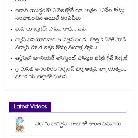
సీఎం..
ఇరాన్ యుద్ధంతో 3 నెలల్లోనే రూ.7లక్షల 70వేల కోట్లు
సంపాదించిన ఆయిల్ కంపెనీలు
మహబూబ్నగర్: పాము కాదు.. చేపే
గ్యాస్ వినియోగదారుల నెత్తిన బండ.. కొత్త సెస్‌తో మోడీ
సర్కార్ రూ.4 లక్షల కోట్లు వసూళ్ల ప్లాన్..!
ఆర్టీసీలో జూనియర్ అసిస్టెంట్‌‌ పోస్టుల భర్తీకి గ్రీన్‌‌ సిగ్నల్
గ్రామసభ అనంతరం సర్పంచ్ భర్త ఆత్మహత్యా యత్నం..
కరీంనగర్ జిల్లాలో ఘటన
Latest Videos
వెలుగు కార్టూన్ : గాజాలో శాంతి పవనాలు