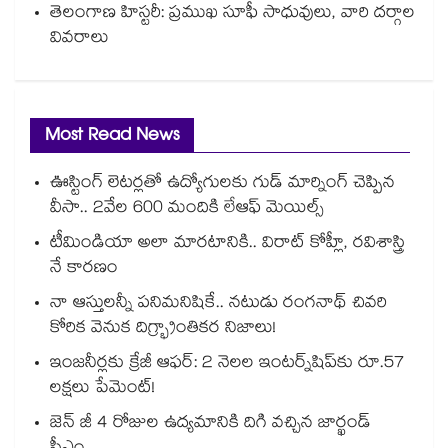
తెలంగాణ హిస్టరీ: ప్రముఖ సూఫీ సాధువులు, వారి దర్గాల
వివరాలు
Most Read News
ఊస్టింగ్ లెటర్లతో ఉద్యోగులకు గుడ్ మార్నింగ్ చెప్పిన
వీసా.. 2వేల 600 మందికి లేఆఫ్ మెయిల్స్
టీమిండియా అలా మారటానికి.. విరాట్ కోహ్లీ, రవిశాస్త్రి
నే కారణం
నా ఆస్తులన్నీ పనిమనిషికే.. నటుడు రంగనాథ్ చివరి
కోరిక వెనుక దిగ్భ్రాంతికర నిజాలు!
ఇంజనీర్లకు క్రేజీ ఆఫర్: 2 నెలల ఇంటర్న్‌షిప్‌కు రూ.57
లక్షలు పేమెంట్!
జెన్ జీ 4 రోజుల ఉద్యమానికి దిగి వచ్చిన జార్ఖండ్