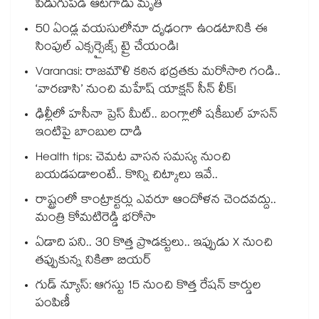
పిడుగుపడి ఆటగాడు మృతి
50 ఏండ్ల వయసులోనూ దృఢంగా ఉండటానికి ఈ
సింపుల్ ఎక్సర్సైజ్స్ ట్రై చేయండి!
Varanasi: రాజమౌళి కఠిన భద్రతకు మరోసారి గండి..
‘వారణాసి’ నుంచి మహేష్ యాక్షన్ సీన్ లీక్!
ఢిల్లీలో హసీనా ప్రెస్ మీట్.. బంగ్లాలో షకీబుల్ హసన్
ఇంటిపై బాంబుల దాడి
Health tips: చెమట వాసన సమస్య నుంచి
బయడపడాలంటే.. కొన్ని చిట్కాలు ఇవే..
రాష్ట్రంలో కాంట్రాక్టర్లు ఎవరూ ఆందోళన చెందవద్దు..
మంత్రి కోమటిరెడ్డి భరోసా
ఏడాది పని.. 30 కొత్త ప్రొడక్టులు.. ఇప్పుడు X నుంచి
తప్పుకున్న నికితా బియర్
గుడ్ న్యూస్: ఆగస్టు 15 నుంచి కొత్త రేషన్ కార్డుల
పంపిణీ