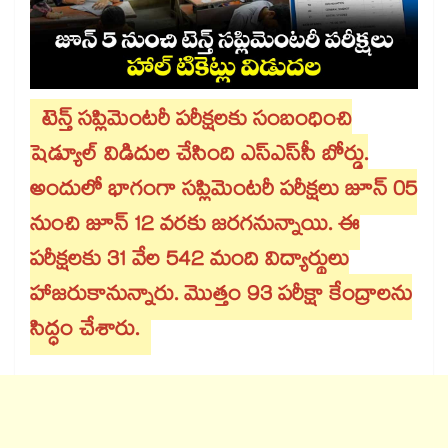
టెన్త్ సప్లిమెంటరీ పరీక్షలకు సంబంధించి
షెడ్యూల్ విడిదుల చేసింది ఎస్⁭ఎస్⁭సీ బోర్డు.
అందులో భాగంగా సప్లిమెంటరీ పరీక్షలు జూన్ 05
నుంచి జూన్ 12 వరకు జరగనున్నాయి. ఈ
పరీక్షలకు 31 వేల 542 మంది విద్యార్థులు
హాజరుకానున్నారు. మొత్తం 93 పరీక్షా కేంద్రాలను
సిద్ధం చేశారు.