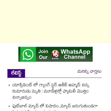
మరిన్ని వార్తలు
లేటెస్ట్
యాక్సిడెంట్ లో గ్యాంగ్ స్టర్ అతీక్ అహ్మద్ చిన్న
కుమారుడు మృతి : మూడేళ్లల్లో ఫ్యామిలీ మొత్తం
చిన్నాభిన్నం
ఫుట్‌బాల్ మ్యాచ్ లో విషాదం..మ్యాచ్ జరుగుతుండగా