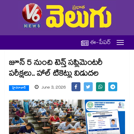
ఈ-పేపర్
జూన్ 5 నుంచి టెన్త్ సప్లిమెంటరీ
పరీక్షలు.. హాల్ టికెట్లు విడుదల
June 3, 2026
హైదరాబాద్