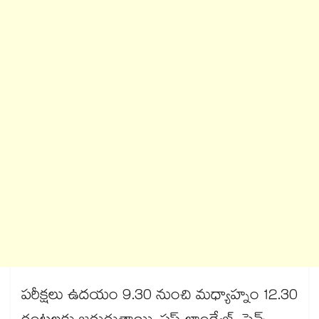
పరీక్షలు ఉదయం 9.30 నుంచి మధ్యాహ్నం 12.30