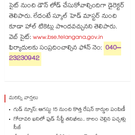
సైట్ నుంచి డౌన్ లోడ్ చేసుకోవాల్సిందిగా డైరెక్టర్
తెలిపారు. లేదంటే స్కూల్ హెడ్ మాస్టర్ నుంచి
కూడా హాల్ టికెట్లు పొందవచ్చునని తెలిపారు.
వెబ్ సైట్:
www.bse.telangana.gov.in
ఫిర్యాదులకు సంప్రదించాల్సిన ఫోన్ నెం:
040–
23230942
మరిన్ని వార్తలు
గుడ్ న్యూస్: ఆగస్టు 15 నుంచి కొత్త రేషన్ కార్డుల పంపిణీ
గోదావరి ఖనిలో ఫుడ్ సేఫ్టీ తనిఖీలు.. కాలం చెల్లిన పచ్చళ్లు
సీజ్