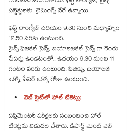
గంటలకు జరుగుతాయి. ఫస్ట్ లాంగ్వేజ్, సైన్స్
సబ్జెక్టులకు టైమింగ్స్ వేరే ఉన్నాయి.
ఫస్ట్ లాంగ్వేజ్ ఉదయం 9.30 నుంచి మధ్యాహ్నం
12.50 వరకు ఉంటుంది.
సైన్స్ ఫిజికల్ సైన్స్, బయాలజికల్ సైన్స్ గా రెండు
పేపర్లు ఉండటంతో.. ఉదయం 9.30 నుంచి 11
గంటల వరకు ఉంటుంది. ఫిజిక్సు, బయాలజీ
ఒక్కో పేపర్ ఒక్కో రోజు ఉంటుంది.
వెబ్ సైట్⁭లో హాల్ టికెట్లు:
సప్లిమెంటరీ పరీక్షలకు సంబంధించి హాల్
టికెట్లను విడుదల చేశారు. డిపార్ట్ మెంట్ వెబ్