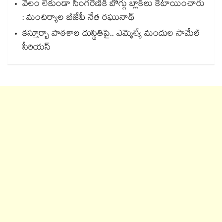
వేలం లేకుండా సింగరేణికి బొగ్గు బ్లాక్‌‌‌‌‌‌‌‌లు కేటాయించారు
: మంచిర్యాల బీజేపీ నేత రఘునాథ్
కస్తూర్బా పాఠశాల దుస్థితిపై.. ఎమ్మెల్యే మందుల సామేల్
సీరియస్