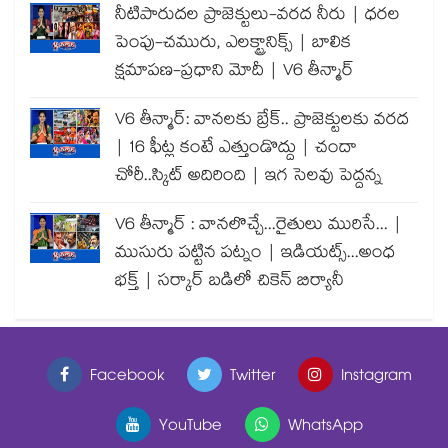
నీటిపారుదల ప్రాజెక్టులు-వరద నీరు | ధరల
పెంపు-చమురు, ఎలక్ట్రానిక్స్ | బాలిక
క్షమాపణ-ప్రధాని మోదీ | V6 తీన్మార్
V6 తీన్మార్: వానలకు బ్రేక్.. ప్రాజెక్టులకు వరద
| 16 ఫీట్ల కంటే ఎత్తుండొద్దు | చందా
చోరీ..స్కిట్ అదిరింది | ఇగ సెలవు పెద్దన్న
V6 తీన్మార్ : వానలొచ్చే...రైతులు మురిసే... |
ముసురు పట్టిన పట్నం | ఇడియట్స్...అంధ
భక్త్ | సర్కార్ బడిలో చికెన్ బిర్యానీ
Facebook
Twitter
Instagram
YouTube
WhatsApp