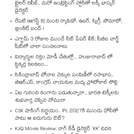
ట్రైలర్ రిలీజ్.. మరో ఇంట్రెస్టింగ్ స్టోరీతో లక్కీ భాస్కర్
డైరెక్టర్
రేపటి (ఆగస్ట్ 8) నుంచి ర్యాపిడో, ఉబర్, స్విగ్గీ, జొమాటో,
బ్లింకిట్ బంద్ !
ఎగ్జామ్ 3 రోజుల ముందే నీట్ పేపర్ లీక్: సీబీఐ చార్జ్
షీట్‎లో చాలా సంచలనాలు
విద్యార్థుల రక్తం మోడీ చేతుల్లో... హుజురాబాద్ లో
స్టిక్కర్ల కలకలం...
సికింద్రాబాద్ బోనాల చెక్కుల పంపిణీలో రసాభాస..
బీఆర్ఎస్, కాంగ్రెస్ నాయకుల మధ్య ప్రోటోకాల్ లొల్లి
ఏఐ గురించి కంగారు పడుతున్నారా.. భారత టెక్కీలకు
శుభవార్త చెప్పిన నోమురా
CSK షాకింగ్ నిర్ణయం.. IPL 2027కి ముందు ధోనీతో
పాటు ఆ ఐదుగురు ఔట్?
KJQ Movie Review: నాగ్ కేడీ డైరెక్టర్ ‘KK’ చివరి