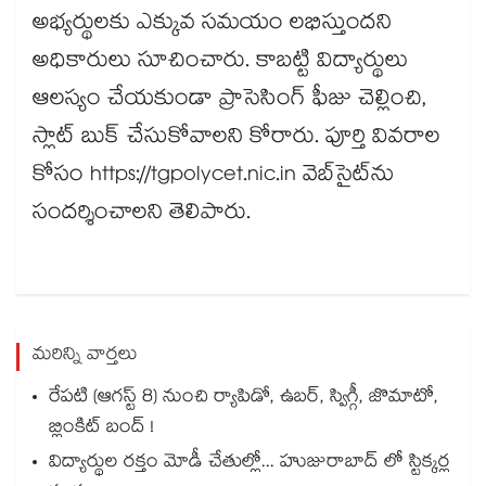
అభ్యర్థులకు ఎక్కువ సమయం లభిస్తుందని
అధికారులు సూచించారు. కాబట్టి విద్యార్థులు
ఆలస్యం చేయకుండా ప్రాసెసింగ్ ఫీజు చెల్లించి,
స్లాట్ బుక్ చేసుకోవాలని కోరారు. పూర్తి వివరాల
కోసం https://tgpolycet.nic.in వెబ్‌‌‌‌సైట్‌‌‌‌ను
సందర్శించాలని తెలిపారు.
మరిన్ని వార్తలు
రేపటి (ఆగస్ట్ 8) నుంచి ర్యాపిడో, ఉబర్, స్విగ్గీ, జొమాటో,
బ్లింకిట్ బంద్ !
విద్యార్థుల రక్తం మోడీ చేతుల్లో... హుజురాబాద్ లో స్టిక్కర్ల