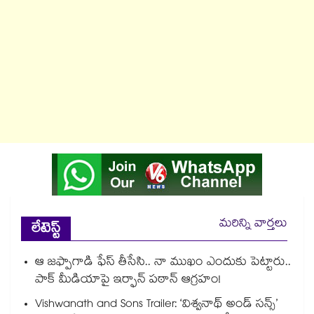
మరిన్ని వార్తలు
లేటెస్ట్
ఆ జఫ్పాగాడి ఫేస్ తీసేసి.. నా ముఖం ఎందుకు పెట్టారు..
పాక్ మీడియాపై ఇర్ఫాన్ పఠాన్ ఆగ్రహం!
Vishwanath and Sons Trailer: ‘విశ్వనాథ్ అండ్ సన్స్’