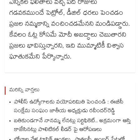
ఎన్నికల ఫలితాలు వచ్చి పది రోజులు
గడవకముందే పెట్రోల్, డీజిల్ ధరలు పెంచడం
ప్రజల నమ్మకాన్ని వంచించడమేనని మండిపడ్డారు.
కేవలం ఓట్ల కోసమే మోదీ అబద్ధాలు చెబుతారని
ప్రజలు భావిస్తున్నారని, ఇది ముమ్మాటికీ విశ్వాస
ఘాతుకమేని పేర్కొన్నారు.
మరిన్ని వార్తలు
పోలీస్‌‌‌‌ ఉద్యోగాలకు వయోపరిమితి పెంచండి : ఈబీసీ
సంక్షేమ సంఘం జాతీయ అధ్యక్షుడు రవీందర్‌‌‌‌రెడ్డి
బతికుండగానే నానమ్మ లేనట్లు సర్టిఫికెట్.. అక్రమంగా ఆస్తి
కాజేసినట్లు పొలిటికల్ లీడర్ పై ఆరోపణలు