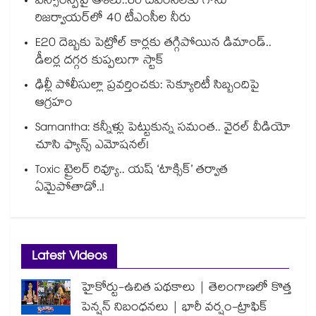
ఎస్సారెస్పీపై ఆశలు..80 టీఎంసీలకు గాను
రిజర్వాయర్‌‌‌‌‌‌‌‌‌‌‌‌‌‌‌‌లో 40 టీఎంసీల నీరు
E20 దెబ్బకు పెట్రోల్ కార్లకు తగ్గిపోయిన డిమాండ్..
డీలర్ల దగ్గర కుప్పలుగా స్టాక్
ఢిల్లీ పోలీసుల్లా ప్రవర్తించకు: సెక్యూరిటీ సిబ్బందిపై
ఆగ్రహం
Samantha: కన్నీళ్లు పెట్టుకున్న సమంత.. వైరల్ వీడియో
చూసి ఫ్యాన్స్ ఎమోషనల్!
Toxic ట్రైలర్ రివ్యూ.. యష్ ‘టాక్సిక్’ తర్వాత
ఏమైపోతాడో..!
Latest Videos
హైకోర్టు-ఉచిత పథకాలు | తెలంగాణలో కొత్త
పెన్షన్ నిబంధనలు | భారీ వర్షం-ట్రాఫిక్