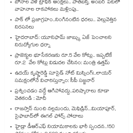
బోనాల వేళ ట్రాఫిక్ ఆంక్షలు.. పాతబస్తీ, అంబర్ పేటలో
వాహనాల రాకపోకలు మళ్లింపు..
పాక్ లో ప్రజాగ్రహం..నింగినంటిన ధరలు.. వెల్లువెత్తిన
నిరసనలు
హైదరాబాద్: యూనిఫామ్ జాబ్స్కు ఏజ్ పెంచాలని
నిరుద్యోగుల ధర్నా
ప్రాజెక్టుల భూసేకరణకు రూ.5 వేల కోట్లు.. ఇప్పటికే
రూ.2 వేల కోట్లు విడుదల చేసినం: మంత్రి ఉత్తమ్
ఉదయ్‌‌‌‌ కృష్ణారెడ్డి సూసైడ్ నోట్ మిస్సింగ్‌‌‌‌!..లాయర్
సమక్షంలోనే విచారిస్తున్నాం: సీపీ సజ్జనార్‌‌‌‌
ప్రశ్నించడం వద్దే ఆగిపోవద్దు..పరిష్కారాలు కూడా
వెతకండి : మోదీ
రాజస్తాన్‌‌‌‌ నుంచి నల్లమందు, మెఫిడ్రిన్‌‌‌‌...మియాపూర్‌‌‌‌‌‌‌‌,
సైఫాబాద్‌‌‌‌లో ఈగల్‌‌‌‌ ఫోర్స్‌‌‌‌ సోదాలు
హైడ్రా డీఆర్‌‌‌‌ఎఫ్‌‌‌‌ నియామకాలకు భారీ స్పందన..150