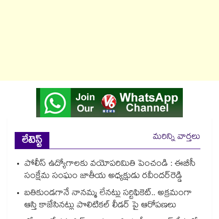
మరిన్ని వార్తలు
లేటెస్ట్
పోలీస్‌‌‌‌ ఉద్యోగాలకు వయోపరిమితి పెంచండి : ఈబీసీ
సంక్షేమ సంఘం జాతీయ అధ్యక్షుడు రవీందర్‌‌‌‌రెడ్డి
బతికుండగానే నానమ్మ లేనట్లు సర్టిఫికెట్.. అక్రమంగా
ఆస్తి కాజేసినట్లు పొలిటికల్ లీడర్ పై ఆరోపణలు