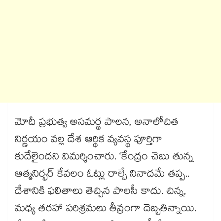
మోదీ ప్రభుత్వ అసమర్థ పాలన, అనాలోచిత
నిర్ణయం వల్ల దేశ ఆర్థిక వ్యవస్థ పూర్తిగా
కుదేలైందని విమర్శించారు. ‘కేంద్రం చెబు తున్న
ఆత్మనిర్భర్ కేవలం ఓట్లు రాల్చే నినాదమే తప్ప..
దేశానికి ఫలితాలు తెచ్చిన పాలసీ కాదు. చిన్న,
మధ్య తరహా పరిశ్రమలు తీవ్రంగా దెబ్బతిన్నాయి.