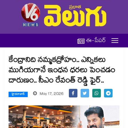
ఈ-పేపర్
కేంద్రానిది నమ్మకద్రోహం.. ఎన్నికలు
ముగియగానే ఇంధన ధరలు పెంచడం
దారుణం.. సీఎం రేవంత్ రెడ్డి ఫైర్..
May 17, 2026
హైదరాబాద్