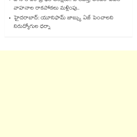
బోనాల వేళ ట్రాఫిక్ ఆంక్షలు.. పాతబస్తీ, అంబర్ పేటలో
వాహనాల రాకపోకలు మళ్లింపు..
హైదరాబాద్: యూనిఫామ్ జాబ్స్కు ఏజ్ పెంచాలని
నిరుద్యోగుల ధర్నా