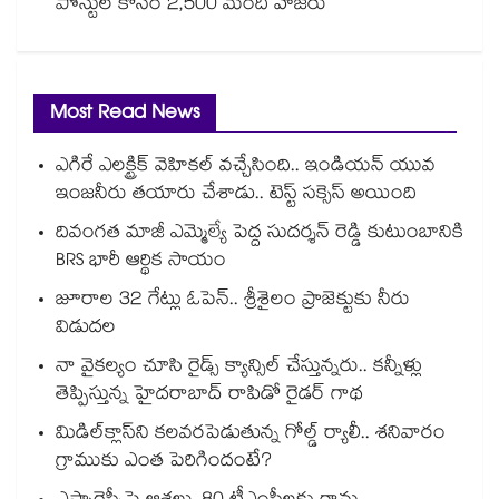
పోస్టుల కోసం 2,500 మంది హాజరు
Most Read News
ఎగిరే ఎలక్ట్రిక్ వెహికల్ వచ్చేసింది.. ఇండియన్ యువ
ఇంజనీరు తయారు చేశాడు.. టెస్ట్ సక్సెస్ అయింది
దివంగత మాజీ ఎమ్మెల్యే పెద్ద సుదర్శన్ రెడ్డి కుటుంబానికి
BRS భారీ ఆర్థిక సాయం
జూరాల 32 గేట్లు ఓపెన్.. శ్రీశైలం ప్రాజెక్టుకు నీరు
విడుదల
నా వైకల్యం చూసి రైడ్స్ క్యాన్సిల్ చేస్తున్నరు.. కన్నీళ్లు
తెప్పిస్తున్న హైదరాబాద్ రాపిడో రైడర్ గాథ
మిడిల్‌క్లాస్‌ని కలవరపెడుతున్న గోల్డ్ ర్యాలీ.. శనివారం
గ్రాముకు ఎంత పెరిగిందంటే?