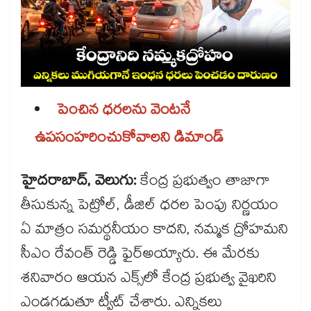
పెంచిన ధరలను వెంటనే
ఉపసంహరించుకోవాలని డిమాండ్​
హైదరాబాద్, వెలుగు:
కేంద్ర ప్రభుత్వం తాజాగా
తీసుకున్న పెట్రోల్, డీజిల్ ధరల పెంపు నిర్ణయం
ఏ మాత్రం సమర్థనీయం కాదని, నమ్మక ద్రోహమని
సీఎం రేవంత్ రెడ్డి ఫైర్​అయ్యారు. ఈ మేరకు
శనివారం ఆయన ఎక్స్​లో కేంద్ర ప్రభుత్వ వైఖరిని
ఎండగడుతూ ట్వీట్ చేశారు. ఎన్నికలు