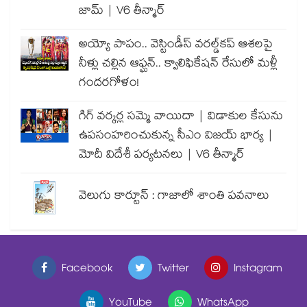
జామ్ | V6 తీన్మార్
అయ్యో పాపం.. వెస్టిండీస్ వరల్డ్‌కప్ ఆశలపై
నీళ్లు చల్లిన ఆఫ్ఘన్.. క్వాలిఫికేషన్ రేసులో మళ్లీ
గందరగోళం!
గిగ్ వర్కర్ల సమ్మె వాయిదా | విడాకుల కేసును
ఉపసంహరించుకున్న సీఎం విజయ్ భార్య |
మోదీ విదేశీ పర్యటనలు | V6 తీన్మార్
వెలుగు కార్టూన్ : గాజాలో శాంతి పవనాలు
Facebook
Twitter
Instagram
YouTube
WhatsApp