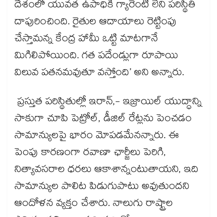
దేశంలో యువత ఉపాధికి గ్యారెంటీ లేని పరిస్థితి
దాపురించింది. రైతుల ఆదాయాలు రెట్టింపు
చేస్తామన్న కేంద్ర హామీ ఒట్టి మాటగానే
మిగిలిపోయింది. గత పదేండ్లుగా రూపాయి
విలువ పతనమవుతూ వస్తోంది’ అని అన్నారు.
ప్రస్తుత పరిస్థితుల్లో ఇరాన్,- ఇజ్రాయిల్ యుద్ధాన్ని
సాకుగా చూపి పెట్రోల్, డీజిల్ రేట్లను పెంచడం
సామాన్యులపై భారం మోపడమేనన్నారు. ఈ
పెంపు కారణంగా రవాణా ఛార్జీలు పెరిగి,
నిత్యావసరాల ధరలు ఆకాశాన్నంటుతాయని, ఇది
సామాన్యుల పాలిట పిడుగుపాటు అవుతుందని
ఆందోళన వ్యక్తం చేశారు. నాలుగు రాష్ట్రాల