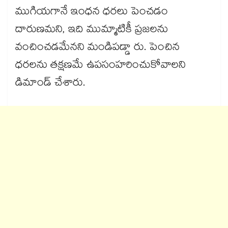
ముగియగానే ఇంధన ధరలు పెంచడం
దారుణమని, ఇది ముమ్మాటికీ ప్రజలను
వంచించడమేనని మండిపడ్డా రు. పెంచిన
ధరలను తక్షణమే ఉపసంహరించుకోవాలని
డిమాండ్ చేశారు.