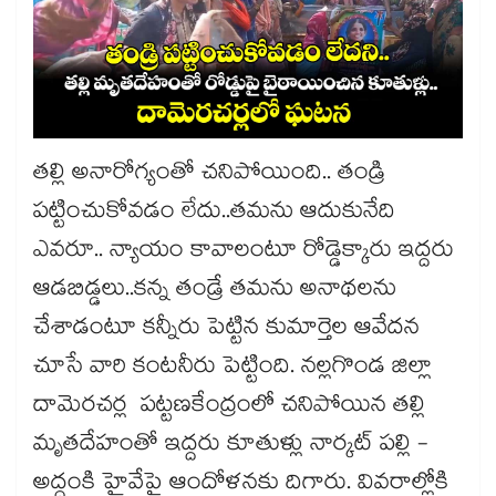
తల్లి అనారోగ్యంతో చనిపోయింది.. తండ్రి
పట్టించుకోవడం లేదు..తమను ఆదుకునేది
ఎవరూ.. న్యాయం కావాలంటూ రోడ్డెక్కారు ఇద్దరు
ఆడబిడ్డలు..కన్న తండ్రే తమను అనాథలను
చేశాడంటూ కన్నీరు పెట్టిన కుమార్తెల ఆవేదన
చూసే వారి కంటనీరు పెట్టింది. నల్లగొండ జిల్లా
దామెరచర్ల పట్టణకేంద్రంలో చనిపోయిన తల్లి
మృతదేహంతో ఇద్దరు కూతుళ్లు నార్కట్ పల్లి -
అద్దంకి హైవేపై ఆందోళనకు దిగారు. వివరాల్లోకి