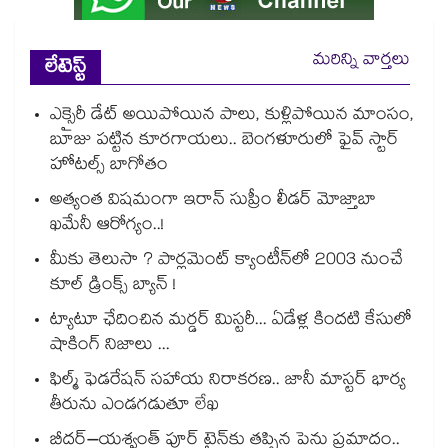
మరిన్ని వార్తలు
లేటెస్ట్
ఎక్సైరీ డేట్ అయిపోయిన పాలు, కుళ్లిపోయిన మాంసం,
బూజు పట్టిన కూరగాయలు.. బెంగళూరులో ఫైవ్ స్టార్
హోటల్స్ బాగోతం
అత్యంత విషమంగా ఇరాన్ సుప్రీం లీడర్ మోజ్తాబా
ఖమేనీ ఆరోగ్యం..!
మీకు తెలుసా ? పార్లమెంట్ క్యాంటీన్⁪లో 2003 నుంచే
కూల్ డ్రింక్స్ బ్యాన్ !
ట్యాటూ ఛేదించిన మర్డర్ మిస్టరీ... ఏడేళ్ల కిందటి కేసులో
షాకింగ్ నిజాలు ...
ఫిల్మ్ ఫెడరేషన్ సహాయ నిరాకరణ.. జానీ మాస్టర్ భార్య
తీరును ఎండగడుతూ లేఖ
బీదర్–యశ్వంత్ పూర్ ట్రైన్‎కు తప్పిన పెను ప్రమాదం..