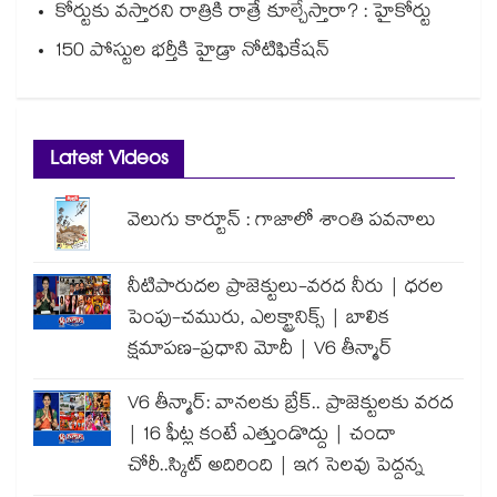
కోర్టుకు వస్తారని రాత్రికి రాత్రే కూల్చేస్తారా? : హైకోర్టు
150 పోస్టుల భర్తీకి హైడ్రా నోటిఫికేషన్
Latest Videos
వెలుగు కార్టూన్ : గాజాలో శాంతి పవనాలు
నీటిపారుదల ప్రాజెక్టులు-వరద నీరు | ధరల
పెంపు-చమురు, ఎలక్ట్రానిక్స్ | బాలిక
క్షమాపణ-ప్రధాని మోదీ | V6 తీన్మార్
V6 తీన్మార్: వానలకు బ్రేక్.. ప్రాజెక్టులకు వరద
| 16 ఫీట్ల కంటే ఎత్తుండొద్దు | చందా
చోరీ..స్కిట్ అదిరింది | ఇగ సెలవు పెద్దన్న