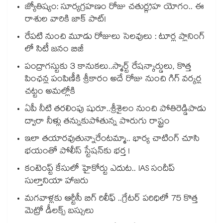
జ్యోతిష్యం: సూర్యగ్రహణం రోజు చతుర్గ్రహ యోగం.. ఈ
రాశుల వారికి జాక్ పాట్!
రేపటి నుంచి మూడు రోజులు సెలవులు : టూర్ల ప్లానింగ్
లో సిటీ జనం బిజీ
పంద్రాగస్టుకు 3 కానుకలు..స్మార్ట్ రేషన్కార్డులు, కొత్త
పింఛన్ల పంపిణీకి శ్రీకారం అదే రోజు నుంచి గిగ్ వర్కర్ల
చట్టం అమల్లోకి
ఏపీ నీటి తరలింపు షురూ..శ్రీశైలం నుంచి పోతిరెడ్డిపాడు
ద్వారా నీళ్లు తన్నుకుపోతున్న పొరుగు రాష్ట్రం
ఇలా తయారవుతున్నారేంటమ్మా.. భార్య చాటింగ్ చూసి
భయంతో పోలీస్ స్టేషన్⁫కు భర్త !
కంటెంప్ట్ కేసులో హైకోర్టు ఎదుట.. IAS సందీప్
సుల్తానియా హాజరు
మగవాళ్లకు ఆర్టీసీ బిగ్ రిలీఫ్ ..గ్రేటర్ పరిధిలో 75 కొత్త
మెట్రో డీలక్స్ బస్సులు