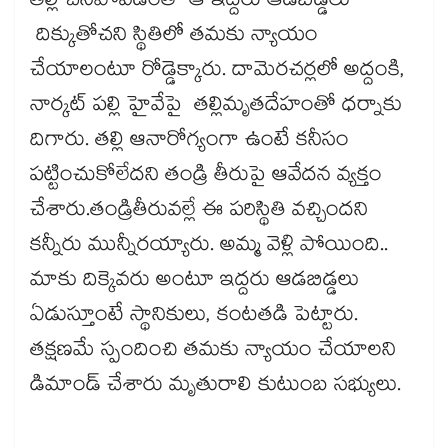
తల్లి చనిపోవడంతో ఆ ఇద్దరు ఆడబిడ్డలు
దిక్కుతోచని స్థితిలో తమకు న్యాయం
చేయాలంటూ రోడ్డెక్కారు. దామెరచర్లలో అద్దంకి,
నార్కట్ పల్లి హైవేపై తల్లిమృతదేహంతో ధర్నాకు
దిగారు. తల్లి ఆనారోగ్యంగా ఉంటే కనీసం
పట్టించుకోలేదని తండ్రి తీరుపై ఆవేదన వ్యక్తం
చేశారు.తండ్రితీరువల్లే ఈ పరిస్థితి వచ్చిందని
కన్నీరు మున్నీరయ్యారు. అమ్మ వెళ్లి పోయింది..
మాకు దిక్కెవరు అంటూ ఇద్దరు ఆడబిడ్డలు
ఏడుస్తూంటే స్థానికులు, కంటతడి పెట్టారు.
తక్షణమే స్పందించి తమకు న్యాయం చేయాలని
డిమాండ్ చేశారు మృతురాలి కుటుంబ సభ్యులు.