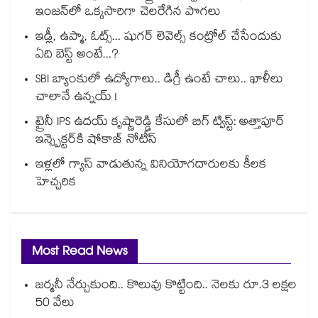
ఇంజన్‎లో ఒక్కసారిగా చెలరేగిన పొగలు
ఇడ్లీ, ఉప్మా, ఓట్స్... షుగర్ లెవెల్స్ కంట్రోల్ చేసేందుకు
ఏది బెస్ట్ అంటే...?
SBI బ్యాంకులో ఉద్యోగాలు.. డిగ్రీ ఉంటే చాలు.. ఖాళీలు
చాలానే ఉన్నయ్ !
ట్రైనీ IPS ఉదయ్ కృష్ణారెడ్డి కేసులో బిగ్ ట్విస్ట్: అత్తాపూర్
ఇన్స్పెక్టర్‎కి షోకాజ్ నోటీస్
ఇళ్లలో గ్యాస్ వాడుతున్న వినియోగదారులకు కీలక
హెచ్చరిక
Most Read News
జర్మనీ నేర్చుకుంది.. కొలువు కొట్టింది.. నెలకు రూ.3 లక్షల
50 వేలు