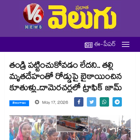
ఈ-పేపర్
తండ్రి పట్టించుకోవడం లేదని.. తల్లి
మృతదేహంతో రోడ్డుపై బైఠాయించిన
కూతుళ్లు..దామెరచర్లలో ట్రాఫిక్ జామ్
May 17, 2026
తెలంగాణం