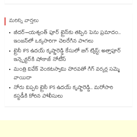
మరిన్ని వార్తలు
బీదర్–యశ్వంత్ పూర్ ట్రైన్‎కు తప్పిన పెను ప్రమాదం..
ఇంజన్‎లో ఒక్కసారిగా చెలరేగిన పొగలు
ట్రైనీ IPS ఉదయ్ కృష్ణారెడ్డి కేసులో బిగ్ ట్విస్ట్: అత్తాపూర్
ఇన్స్పెక్టర్‎కి షోకాజ్ నోటీస్
మంత్రి వివేక్ వెంకటస్వామి చొరవతో గిగ్ వర్కర్ల సమ్మె
వాయిదా
నోరు విప్పని ట్రైనీ IPS ఉదయ్ కృష్ణారెడ్డి.. మరోసారి
కస్టడీకి కోరిన పోలీసులు