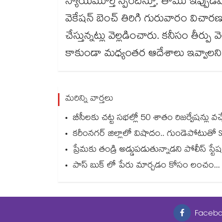
న్యాయమూర్తి స్పందిస్తూ, తాము ఇప్పుడే
వెకేషన్‌ బెంచ్‌ తిరిగి గురువారం విచారణ
చేస్తున్నట్లు వెల్లడించారు. కనీసం తీర్
కాకుండా మధ్యంతర ఆదేశాలు ఇవ్వాలని నిర
మరిన్ని వార్తలు
బీసీలకు చట్ట సభల్లో 50 శాతం రిజర్వేషన్లు 
కరీంనగర్ జిల్లాలో విషాదం.. గుండెపోటుతో S
ప్రేమకు తండ్రి అడ్డుపడుతున్నాడని పోలీస్ స్టేష
పాస్ బుక్ లో పేరు మార్చడం కోసం లంచం... ఏసీ
Facebo