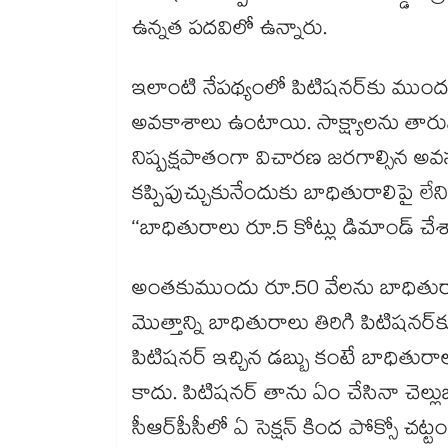
ఉన్నత పదవిలో ఉన్నారు.
ఇలాంటి నేపథ్యంలో పిటిషనర్‌కు ముందస్తు
అవకాశాలు ఉంటాయి. సాక్ష్యాలను తార
నిష్పక్షపాతంగా విచారణ జరగాల్సిన అవ
కప్పిపుచ్చుకునేందుకు బాధితురాలిపై లేన
‘‘బాధితురాలు రూ.5 కోట్లు డిమాండ్‌ చ
అంతకుముందు రూ.50 వేలను బాధితురాలిక
మొత్తాన్ని బాధితురాలు తిరిగి పిటిషనర్‌
పిటిషనర్‌ ఇచ్చిన డబ్బు కంటే బాధితురా
కాదు. పిటిషనర్‌ తాను ఏం చేసినా చెల్లుబ
సీఆర్‌పీసీలో ఏ సెక్షన్‌ కింద పోక్సో చట