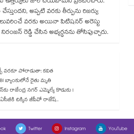
మీ ఉత్తర్వులు జారీ చేయబోమని ప్రకటించారు.
 చేస్తుందని, అప్పటి వరకు తీర్పును రిజర్వు
పు వెలువరించే వరకు అయినా పిటిషనర్‌ అరెస్టు
ంజన్‌ రెడ్డి చేసిన అభ్యర్థనను తోసిపుచ్చారు.
వచ్చే వరకూ పోరాడుతా: కవిత
BI బ్యాంకులోనే రైతు మృతి
న్⁪కు రాజేంద్ర నగర్ ఎమ్మెల్యే కొడుకు !
బీకి చిక్కిన జీపీవో రాజేష్..
ok
Twitter
Instagram
YouTube