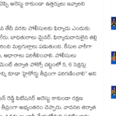
చెప్పి అరెస్టు కాకుండా ఉత్తర్వులు ఇవ్వాలని
ే 8వ తేదీ వరకు పోలీసులకు ఫిర్యాదు ఎందుకు
. బాధితురాలు మైనర్‌. ఫిర్యాదుదారులైన తల్లి
ురించి మల్లగుల్లాలు పడుతుంది. కేసుల వారీగా
 ఆధారాలు పరిశీలించాలి. పోలీసులు
మెంట్‌ తర్వాత పోక్సో చట్టంలో 5, 6 సెక్షన్లు
్ని కూడా హైకోర్టు తీవ్రంగా పరిగణించాలి’’ అని
 రెడ్డి పిటిషనర్‌ అరెస్టు కాకుండా రక్షణ
ావు తీవ్రంగా అభ్యంతరం చెప్పారు. వాదనల తర్వాత