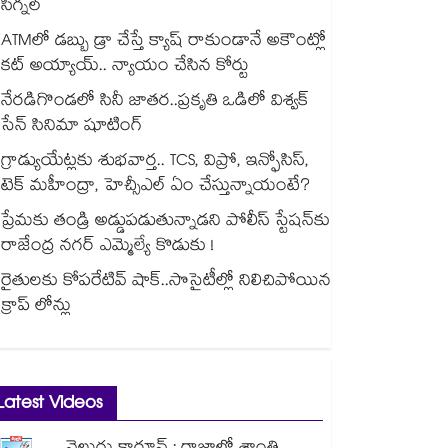
సిగ్నల్
ATMలో డబ్బు డ్రా చేస్తే క్యాష్ రాకుండానే అకౌంట్లో
కట్ అయ్యాయ్.. న్యాయం చేసిన కోర్టు
నేరడిగొండలో సినీ జాతర..ప్రకృతి ఒడిలో విశ్వక్
సేన్ సినిమా షూటింగ్
గ్రాడ్యుయేట్లకు శుభవార్త.. TCS, విప్రో, ఇన్ఫోసిస్,
టెక్ మహీంద్రా, హెచ్సీఎల్ ఏం చేస్తున్నాయంటే?
ప్రేమకు తండ్రి అడ్డుపడుతున్నాడని పోలీస్ స్టేషన్⁪కు
రాజేంద్ర నగర్ ఎమ్మెల్యే కొడుకు !
రైతులకు కోపరేటివ్ షాక్..సొసైటీల్లో నిలిచిపోయిన
క్రాప్ లోన్లు
Latest Videos