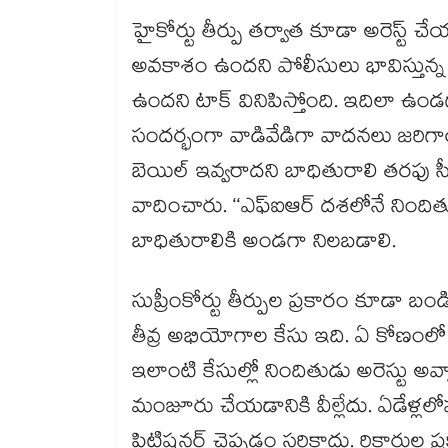
హైకోర్టు తీర్పు తర్వాత కూడా అరెస్ట్ చ
అవకాశం ఉందని పోలీసులు భావిస్తున్న క
ఉందని టాక్ వినిపిస్తోంది. ఇదిలా ఉండ
సందర్భంగా వాడివేడిగా వాదనలు జరిగాయి
బెయిల్‌ ఇవ్వరాదని బాధితురాలి తరఫు సీన
వాదించారు. ‘‘ఎఫ్‌ఐఆర్‌ దశలోనే నిందిత
బాధితురాలికి అండగా నిలబడాలి.
సుప్రీంకోర్టు తీర్పుల ప్రకారం కూడా బండి
తీవ్ర అభియోగాల కేసు ఇది. ఏ కోణంలో 
ఇలాంటి కేసుల్లో నిందితుడు అరెస్టు అవ్వాల్
మంజూరు చేయడానికి వీల్లేదు. ఏడేళ్లలోప
పిటిషనర్‌ చెప్పడం సరికాదు. రికార్డుల ప