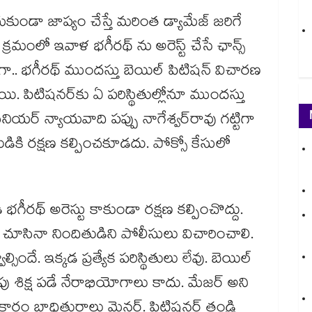
ేయకుండా జాప్యం చేస్తే మరింత డ్యామేజ్ జరిగే
్రమంలో ఇవాళ భగీరథ్ ను అరెస్ట్ చేసే ఛాన్స్
గా.. భగీరథ్ ముందస్తు బెయిల్ పిటిషన్ విచారణ
. పిటిషనర్‌కు ఏ పరిస్థితుల్లోనూ ముందస్తు
ియర్‌ న్యాయవాది పప్పు నాగేశ్వర్‌రావు గట్టిగా
ుడికి రక్షణ కల్పించకూడదు. పోక్సో కేసులో
 భగీరథ్‌ అరెస్టు కాకుండా రక్షణ కల్పించొద్దు.
చూసినా నిందితుడిని పోలీసులు విచారించాలి.
సిందే. ఇక్కడ ప్రత్యేక పరిస్థితులు లేవు. బెయిల్‌
ు శిక్ష పడే నేరాభియోగాలు కాదు. మేజర్‌ అని
్రకారం బాధితురాలు మైనర్‌. పిటిషనర్‌ తండ్రి