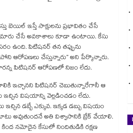
 బెయిల్‌ ఇస్తే సాక్షులను ప్రభావితం చేసే
ుమారు చేసే అవకాశాలు కూడా ఉంటాయి. కేసు
సరం ఉంది. పిటిషనర్‌ తన తప్పును
ిపోని ఆరోపణలు చేస్తున్నారు” అని పేర్కొన్నారు.
ేశారన్న పిటిషనర్‌ ఆరోపణలో నిజం లేదు.
ి ఇచ్చానని పిటిషనర్‌ చెబుతున్నారేగానీ ఆ
కు ఇచ్చిన విషయాన్ని వెల్లడించడం లేదు.
లు ఇచ్చిన డబ్బే ఎక్కువ. ఇక్కడ డబ్బు విషయం
ాటు అవుతుందనే అతి విశ్వాసానికి బ్రేక్‌ వేయాలి.
్టం కింద నమోదైన కేసులో నిందితుడికి రక్షణ