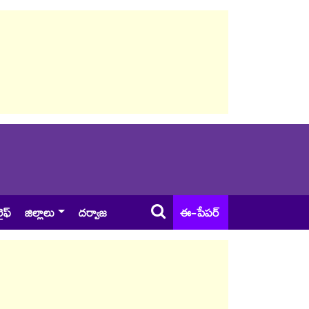
ైఫ్
జిల్లాలు
దర్వాజ
ఈ-పేపర్