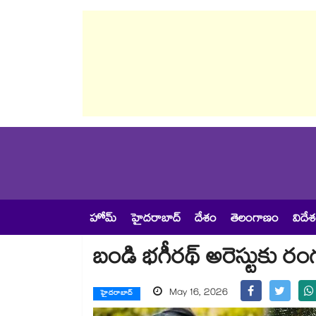
హోమ్
హైదరాబాద్
దేశం
తెలంగాణం
విదే
బండి భగీరథ్ అరెస్టుకు రంగ
May 16, 2026
హైదరాబాద్