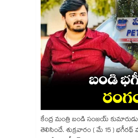
కేంద్ర మంత్రి బండి సంజయ్ కుమారుడు
తెలిసిందే. శుక్రవారం ( మే 15 ) భగీరథ్