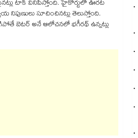
ైనట్లు టాక్ వినిపిస్తోంది. హైకోర్టులో ఊరట
య నిపుణులు సూచించినట్లు తెలుస్తోంది.
గిపోతే బెటర్ అనే ఆలోచనలో భగీరథ్ ఉన్నట్లు