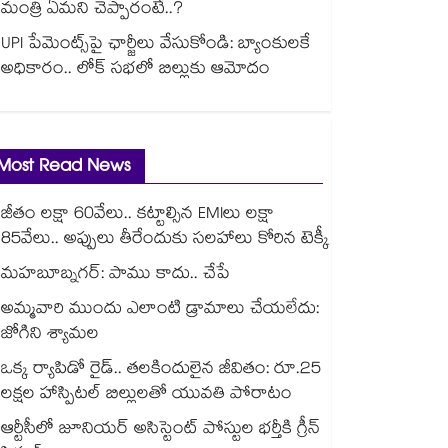
మంత్రి ఏమని చెప్పారంటే..?
UPI పేమెంట్స్⁪పై ఛార్జీలు వేసుకోండి: బ్యాంకులకే
అధికారం.. లోక్ సభలో బిల్లుకు ఆమోదం
Most Read News
జీతం లక్షా 60వేలు.. కట్టాల్సిన EMIలు లక్షా
85వేలు.. అప్పులు తీరేందుకు సలహాలు కోరిన టెక్కీ
మహబూబ్నగర్: పాము కాదు.. చేపే
అమ్మవారి ముందు ఎలాంటి డ్రామాలు చేయలేదు:
జోగిని శ్యామల
ఒక్క ర్యాపిడో రైడ్.. తలకిందులైన జీవితం: రూ.25
లక్షల హాస్పిటల్ బిల్లులతో యువతి పోరాటం
ఆర్టీసీలో జూనియర్ అసిస్టెంట్‌‌ పోస్టుల భర్తీకి గ్రీన్‌‌