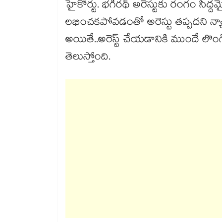
హైకోర్టు. భగీరథ్ అరెస్టుకు రంగం సిద్దమ
లభించకపోవడంతో అరెస్టు తప్పదని న్యా
అయితే..అరెస్ట్ చేయడానికి ముందే లొం
తెలుస్తోంది.