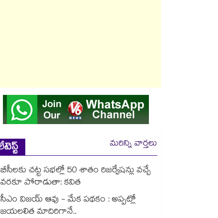
మరిన్ని వార్తలు
లేటెస్ట్
బీసీలకు చట్ట సభల్లో 50 శాతం రిజర్వేషన్లు వచ్చే
వరకూ పోరాడుతా: కవిత
సీఎం విజయ్ ఆవు - మేక పథకం : అప్పట్లో
జయలలిత మాదిరిగానే..