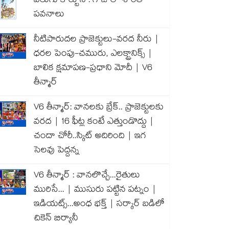
వెలుగు కార్టూన్ : గాజాలో శాంతి
పవనాలు
నీటిపారుదల ప్రాజెక్టులు-వరద నీరు |
ధరల పెంపు-చమురు, ఎలక్ట్రానిక్స్ |
బాలిక క్షమాపణ-ప్రధాని మోదీ | V6
తీన్మార్
V6 తీన్మార్: వానలకు బ్రేక్.. ప్రాజెక్టులకు
వరద | 16 ఫీట్ల కంటే ఎత్తుండొద్దు |
చందా చోరీ..స్కిట్ అదిరింది | ఇగ
సెలవు పెద్దన్న
V6 తీన్మార్ : వానలొచ్చే...రైతులు
మురిసే... | ముసురు పట్టిన పట్నం |
ఇడియట్స్...అంధ భక్త్ | సర్కార్ బడిలో
చికెన్ బిర్యానీ