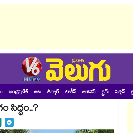
శం
ఆంధ్రప్రదేశ్
ఆట
తీన్మార్
టాకీస్
బిజినెస్
క్రైమ్
సక్సెస్
ల
ం సిద్ధం..?