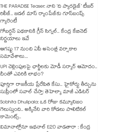
THE PARADISE Teaser: నాని ‘ది ప్యారడైజ్‌‌’ టీజర్
రిలీజ్.. జడల్ మాస్ ర్యాంపేజ్‌కు గూస్‌బంప్స్
గ్యారెంటీ
గోబర్ధన్ పథకానికి గ్రీన్ సిగ్నల్.. కేంద్ర కేబినెట్
నిర్ణయాలు ఇవే
ఆగష్టు 17 నుంచి ఏపీ అసెంబ్లీ వర్షాకాల
సమావేశాలు...
UPI చెల్లింపులపై ఛార్జీలకు మోడీ సర్కార్ ఆమోదం..
దీంతో ఎవరికి లాభం?
పూర్తిగా రాజకీయ ప్రేరేపిత కేసు.. హైకోర్టు తీర్పును
సుప్రీంలో సవాల్ చేస్తా: తెహెల్కా మాజీ ఎడిటర్
Sobhita Dhulipala: ఒక రోజు కమ్యూనిజం
గెలుస్తుంది.. అక్కినేని వారి కోడలు పొలిటికల్
కామెంట్స్..
విమానాల్లోనూ ఇథనాల్ E20 వాడతారా : కేంద్ర