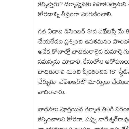
కల్పిస్తారు? దర్యాప్తునకు సహకరిస్తామని 
కోరడాన్ని తీవ్రంగా పరిగణించాలి.
గత ఏడాది డిసెంబర్‌ 31న విభేదిస్తే మ
చేయలేదని ప్రశ్నించి ఉపశమనం పొందలేరు
అనేక కోణాల్లో బాధితురాలైన కుమార్తె గ
సమస్యను చూడాలి. కేసులోని ఆరోపణలు,
బాధితురాలి నుంచి స్వీకరించిన 161 స్టేట్‌
చేర్చుతూ ఎఫ్‌ఐఆర్‌లో మార్పులు చేయడాన
వాదించారు.
వాదనలు పూర్తయిన తర్వాత తిరిగి నిరంజన్‌
కల్పించాలని కోరగా, పప్పు నాగేశ్వర్‌ర