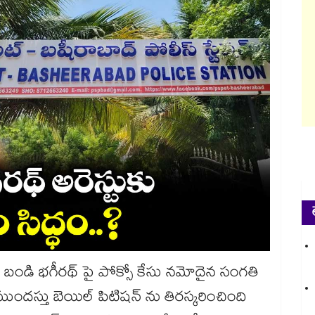
 బండి భగీరథ్ పై పోక్సో కేసు నమోదైన సంగతి
 ముందస్తు బెయిల్ పిటిషన్ ను తిరస్కరించింది