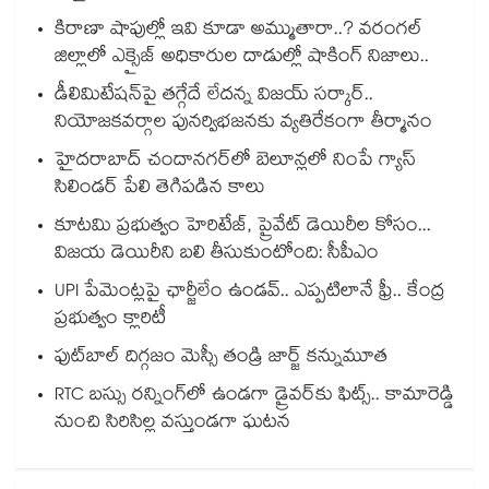
కిరాణా షాపుల్లో ఇవి కూడా అమ్ముతారా..? వరంగల్
జిల్లాలో ఎక్సైజ్ అధికారుల దాడుల్లో షాకింగ్ నిజాలు..
డీలిమిటేషన్‎పై తగ్గేదే లేదన్న విజయ్ సర్కార్..
నియోజకవర్గాల పునర్విభజనకు వ్యతిరేకంగా తీర్మానం
హైదరాబాద్⁪ చందానగర్⁫లో బెలూన్లలో నింపే గ్యాస్
సిలిండర్ పేలి తెగిపడిన కాలు
కూటమి ప్రభుత్వం హెరిటేజ్, ప్రైవేట్ డెయిరీల కోసం...
విజయ డెయిరీని బలి తీసుకుంటోంది: సీపీఎం
UPI పేమెంట్లపై ఛార్జీలేం ఉండవ్.. ఎప్పటిలానే ఫ్రీ.. కేంద్ర
ప్రభుత్వం క్లారిటీ
ఫుట్‎బాల్ దిగ్గజం మెస్సీ తండ్రి జార్జ్ కన్నుమూత
RTC బస్సు రన్నింగ్⁫లో ఉండగా డ్రైవర్‌కు ఫిట్స్.. కామారెడ్డి
నుంచి సిరిసిల్ల వస్తుండగా ఘటన