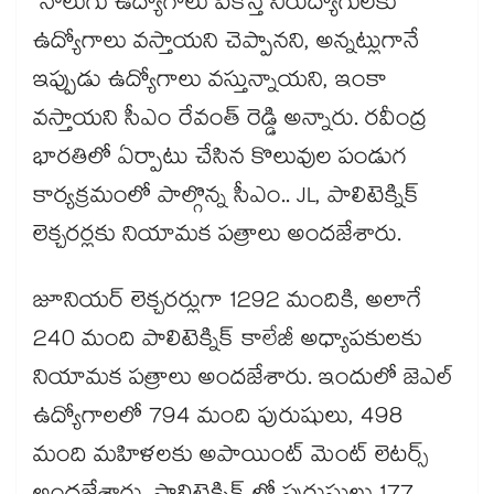
నాలుగు ఉద్యోగాలు పీకేస్తే నిరుద్యోగులకు
ఉద్యోగాలు వస్తాయని చెప్పానని, అన్నట్లుగానే
ఇప్పుడు ఉద్యోగాలు వస్తున్నాయని, ఇంకా
వస్తాయని సీఎం రేవంత్ రెడ్డి అన్నారు. రవీంద్ర
భారతిలో ఏర్పాటు చేసిన కొలువుల పండుగ
కార్యక్రమంలో పాల్గొన్న సీఎం.. JL, పాలిటెక్నిక్
లెక్చరర్లకు నియామక పత్రాలు అందజేశారు.
జూనియర్ లెక్చరర్లుగా 1292 మందికి, అలాగే
240 మంది పాలిటెక్నిక్ కాలేజీ అధ్యాపకులకు
నియామక పత్రాలు అందజేశారు. ఇందులో జెఎల్
ఉద్యోగాలలో 794 మంది పురుషులు, 498
మంది మహిళలకు అపాయింట్ మెంట్ లెటర్స్