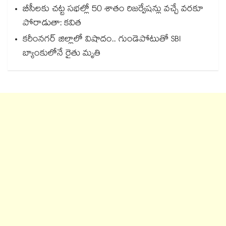
బీసీలకు చట్ట సభల్లో 50 శాతం రిజర్వేషన్లు వచ్చే వరకూ
పోరాడుతా: కవిత
కరీంనగర్ జిల్లాలో విషాదం.. గుండెపోటుతో SBI
బ్యాంకులోనే రైతు మృతి