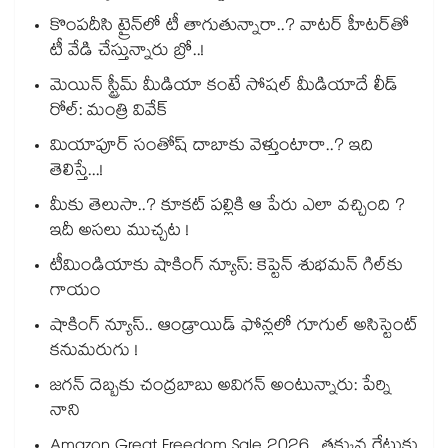
కొంపదీసి ట్రైన్⁬లో టీ తాగుతున్నారా..? వాటర్ హీటర్⁭⁭తో
టీ వేడి చేస్తున్నారు బ్రో..!
మెయిన్ స్ట్రీమ్ మీడియా కంటే సోషల్ మీడియాదే లీడ్
రోల్: మంత్రి వివేక్
మియాపూర్ సంతోష్ దాబాకు వెళ్తుంటారా..? ఇది
తెలిస్తే...!
మీకు తెలుసా..? కూకట్ పల్లికి ఆ పేరు ఎలా వచ్చింది ?
ఇదీ అసలు ముచ్చట !
టీమిండియాకు షాకింగ్ న్యూస్: కెప్టెన్ శుభమన్ గిల్‎కు
గాయం
షాకింగ్ న్యూస్.. ఆండ్రాయిడ్ ఫోన్లలో గూగుల్ అసిస్టెంట్
కనుమరుగు !
జగన్ దెబ్బకు చంద్రబాబు అవిగన్ అంటున్నారు: పేర్ని
నాని
Amazon Great Freedom Sale 2026.. తక్కువ రేటుకు