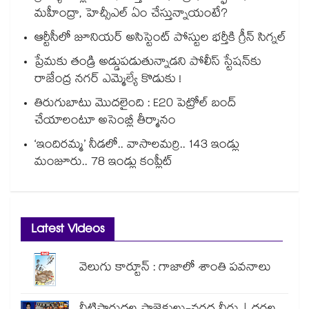
మహీంద్రా, హెచ్సీఎల్ ఏం చేస్తున్నాయంటే?
ఆర్టీసీలో జూనియర్ అసిస్టెంట్‌‌ పోస్టుల భర్తీకి గ్రీన్‌‌ సిగ్నల్
ప్రేమకు తండ్రి అడ్డుపడుతున్నాడని పోలీస్ స్టేషన్⁪కు
రాజేంద్ర నగర్ ఎమ్మెల్యే కొడుకు !
తిరుగుబాటు మొదలైంది : E20 పెట్రోల్ బంద్
చేయాలంటూ అసెంబ్లీ తీర్మానం
‘ఇందిరమ్మ’ నీడలో.. వాసాలమర్రి.. 143 ఇండ్లు
మంజూరు.. 78 ఇండ్లు కంప్లీట్
Latest Videos
వెలుగు కార్టూన్ : గాజాలో శాంతి పవనాలు