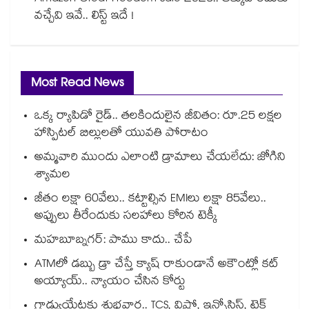
వచ్చేవి ఇవే.. లిస్ట్ ఇదే !
Most Read News
ఒక్క ర్యాపిడో రైడ్.. తలకిందులైన జీవితం: రూ.25 లక్షల
హాస్పిటల్ బిల్లులతో యువతి పోరాటం
అమ్మవారి ముందు ఎలాంటి డ్రామాలు చేయలేదు: జోగిని
శ్యామల
జీతం లక్షా 60వేలు.. కట్టాల్సిన EMIలు లక్షా 85వేలు..
అప్పులు తీరేందుకు సలహాలు కోరిన టెక్కీ
మహబూబ్నగర్: పాము కాదు.. చేపే
ATMలో డబ్బు డ్రా చేస్తే క్యాష్ రాకుండానే అకౌంట్లో కట్
అయ్యాయ్.. న్యాయం చేసిన కోర్టు
గ్రాడ్యుయేట్లకు శుభవార్త.. TCS, విప్రో, ఇన్ఫోసిస్, టెక్