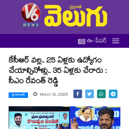
ఈ-పేపర్
కేసీఆర్ వల్ల.. 25 ఏళ్లకు ఉద్యోగం
చేయాల్సినోళ్లు.. 35 ఏళ్లకు చేరారు :
సీఎం రేవంత్ రెడ్డి
March 12, 2025
హైదరాబాద్