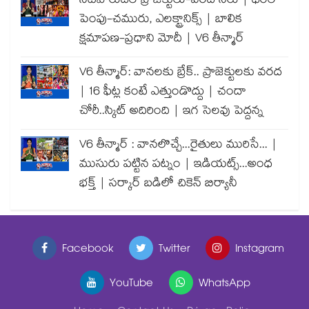
నీటిపారుదల ప్రాజెక్టులు-వరద నీరు | ధరల
పెంపు-చమురు, ఎలక్ట్రానిక్స్ | బాలిక
క్షమాపణ-ప్రధాని మోదీ | V6 తీన్మార్
V6 తీన్మార్: వానలకు బ్రేక్.. ప్రాజెక్టులకు వరద
| 16 ఫీట్ల కంటే ఎత్తుండొద్దు | చందా
చోరీ..స్కిట్ అదిరింది | ఇగ సెలవు పెద్దన్న
V6 తీన్మార్ : వానలొచ్చే...రైతులు మురిసే... |
ముసురు పట్టిన పట్నం | ఇడియట్స్...అంధ
భక్త్ | సర్కార్ బడిలో చికెన్ బిర్యానీ
Facebook
Twitter
Instagram
YouTube
WhatsApp