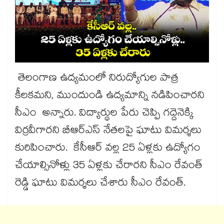
తెలంగాణ ఉద్యమంలో నిరుద్యోగుల పాత్ర
కీలకమని, ముందుండి ఉద్యమాన్ని నడిపించారని
సీఎం అన్నారు. విద్యార్థుల పేరు చెప్పి గద్దెనెక్కి
విర్రవీగారని బీఆర్ఎస్ నేతలపై ఘాటు విమర్శలు
కురిపించారు. కేసీఆర్ వల్ల 25 ఏళ్లకు ఉద్యోగం
చేయాల్సినోళ్లు 35 ఏళ్లకు చేరారని సీఎం రేవంత్
రెడ్డి ఘాటు విమర్శలు చేశారు సీఎం రేవంత్.