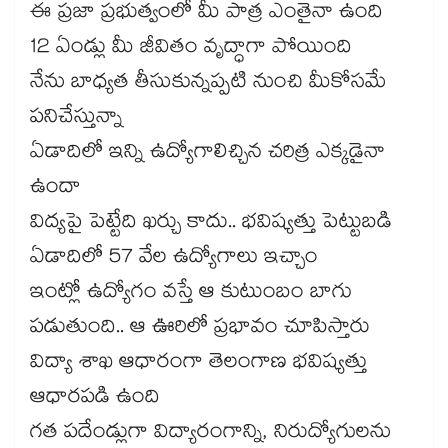
ఈ ప్రజా ప్రభుత్వంలో మీ పాత్ర ఎంతైనా ఉంది
12 ఏండ్లు మీ జీవితం వృద్ధాగా పోయింది
నేను బాధ్యత తీసుకున్నప్పటి నుంచి మీకోసమే
పనిచేస్తున్నా
ఏడాదిలో ఇన్ని ఉద్యోగాలిచ్చిన చరిత్ర ఎక్కడైనా
ఉందా
విద్యపై పెట్టేది ఖర్చు కాదు.. భవిష్యత్తు పెట్టుబడి
ఏడాదిలో 57 వేల ఉద్యోగాలు ఇచ్చాం
ఇంట్లో ఉద్యోగం వస్తే ఆ కుటుంబం బాగు
పడుతుంది.. ఆ ఊరిలో ప్రభావం చూపిస్తారు
విద్యా శాఖ ఆధారంగా తెలంగాణ భవిష్యత్తు
ఆధారపడి ఉంది
గత పదేండ్లుగా విద్యారంగాన్ని, నిరుద్యోగులను