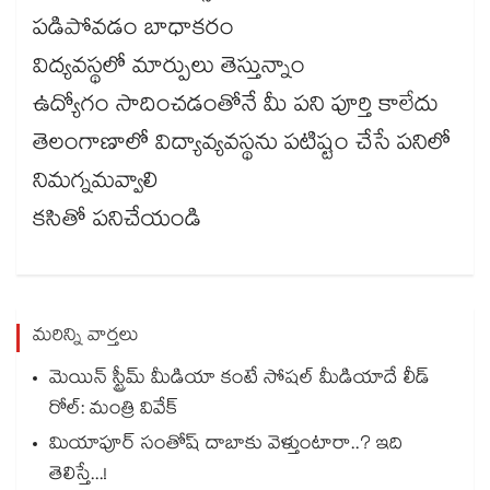
పడిపోవడం బాధాకరం
విద్యవస్థలో మార్పులు తెస్తున్నాం
ఉద్యోగం సాదించడంతోనే మీ పని పూర్తి కాలేదు
తెలంగాణాలో విద్యావ్యవస్థను పటిష్టం చేసే పనిలో
నిమగ్నమవ్వాలి
కసితో పనిచేయండి
మరిన్ని వార్తలు
మెయిన్ స్ట్రీమ్ మీడియా కంటే సోషల్ మీడియాదే లీడ్
రోల్: మంత్రి వివేక్
మియాపూర్ సంతోష్ దాబాకు వెళ్తుంటారా..? ఇది
తెలిస్తే...!