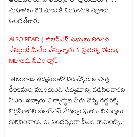
అందజేశారు. పాలిటెక్నిక్ లో పురుషులు 177,
మహిళలు 63 మందికి నియామక పత్రాలు
అందజేశారు.
ALSO READ | బీఆర్ఎస్ సభ్యులు నిరసన
చేస్తుంటే మీరేం చేస్తున్నారు..? ప్రభుత్వ విప్⁭లు,
MLAలకు సీఎం క్లాస్
తెలంగాణ ఉద్యమంలో నిరుద్యోగుల పాత్ర
కీలకమని, ముందుండి ఉద్యమాన్ని నడిపించారని
సీఎం అన్నారు. విద్యార్థుల పేరు చెప్పి గద్దెనెక్కి
విర్రవీగారని బీఆర్ఎస్ నేతలపై ఘాటు విమర్శలు
కురిపించారు. ఈ సందర్భంగా సీఎం కామెంట్స్..