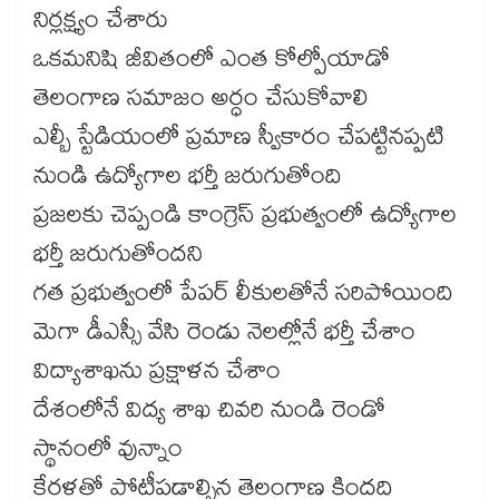
నిర్లక్ష్యం చేశారు
ఒకమనిషి జీవితంలో ఎంత కోల్పోయాడో
తెలంగాణ సమాజం అర్ధం చేసుకోవాలి
ఎల్బీ స్టేడియంలో ప్రమాణ స్వీకారం చేపట్టినప్పటి
నుండి ఉద్యోగాల భర్తీ జరుగుతోంది
ప్రజలకు చెప్పండి కాంగ్రెస్ ప్రభుత్వంలో ఉద్యోగాల
భర్తీ జరుగుతోందని
గత ప్రభుత్వంలో పేపర్ లీకులతోనే సరిపోయింది
మెగా డీఎస్సీ వేసి రెండు నెలల్లోనే భర్తీ చేశాం
విద్యాశాఖను ప్రక్షాళన చేశాం
దేశంలోనే విద్య శాఖ చివరి నుండి రెండో
స్థానంలో వున్నాం
కేరళతో పోటీపడాల్సిన తెలంగాణ కిందది