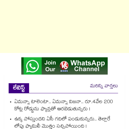
మరిన్ని వార్తలు
లేటెస్ట్
ఏమన్నా టాలెంటా.. ఏమన్నా విజనా.. రూ.4వేల 200
కోట్ల రోడ్డును ఫ్యాన్లతో ఆరబెడుతున్నరు !
ఉక్క పోస్తుందని ఏసీ గదిలో పండుకున్నరు.. తెల్లారే
లోపు ఫ్యామిలీ మొత్తం సచ్చిపోయింది !