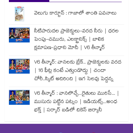
వెలుగు కార్టూన్ : గాజాలో శాంతి పవనాలు
నీటిపారుదల ప్రాజెక్టులు-వరద నీరు | ధరల
పెంపు-చమురు, ఎలక్ట్రానిక్స్ | బాలిక
క్షమాపణ-ప్రధాని మోదీ | V6 తీన్మార్
V6 తీన్మార్: వానలకు బ్రేక్.. ప్రాజెక్టులకు వరద
| 16 ఫీట్ల కంటే ఎత్తుండొద్దు | చందా
చోరీ..స్కిట్ అదిరింది | ఇగ సెలవు పెద్దన్న
V6 తీన్మార్ : వానలొచ్చే...రైతులు మురిసే... |
ముసురు పట్టిన పట్నం | ఇడియట్స్...అంధ
భక్త్ | సర్కార్ బడిలో చికెన్ బిర్యానీ