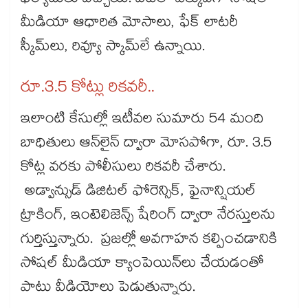
ఫిర్యాదులు వచ్చాయి. వీటిలో ఎక్కువగా సోషల్
మీడియా ఆధారిత మోసాలు, ఫేక్ లాటరీ
స్కీమ్‌‌‌‌‌‌‌‌లు, రివ్యూ స్కామ్‌‌‌‌‌‌‌‌లే ఉన్నాయి.
రూ.3.5 కోట్లు రికవరీ..
ఇలాంటి కేసుల్లో ఇటీవల సుమారు 54 మంది
బాధితులు ఆన్​లైన్​ ద్వారా మోసపోగా, రూ. 3.5
కోట్ల వరకు పోలీసులు రికవరీ చేశారు.
అడ్వాన్సుడ్​ డిజిటల్ ఫోరెన్సిక్​, ఫైనాన్షియల్
ట్రాకింగ్, ఇంటెలిజెన్స్ షేరింగ్ ద్వారా నేరస్తులను
గుర్తిస్తున్నారు. ప్రజల్లో అవగాహన కల్పించడానికి
సోషల్ మీడియా క్యాంపెయిన్‌‌‌‌‌‌‌‌లు చేయడంతో
పాటు వీడియోలు పెడుతున్నారు.