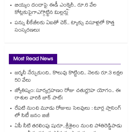
బియ్యం దందాపై ఈడీ ఎంక్వైరీ.. రూ.6 వేల
కోట్లకుపైగాఎగ్గొట్టిన మిల్లర్లు
పన్ను లీకేజీలకు ఏఐతో చెక్‌‌‌‌‌‌‌‌‌‌‌‌‌‌‌‌.. ట్యాక్సు వసూళ్లలో కొత్త
సంస్కరణలు!
Most Read News
జర్మనీ నేర్చుకుంది.. కొలువు కొట్టింది.. నెలకు రూ.3 లక్షల
50 వేలు
జ్యోతిష్యం: సూర్యగ్రహణం రోజు చతుర్గ్రహ యోగం.. ఈ
రాశుల వారికి జాక్ పాట్!
రేపటి నుంచి మూడు రోజులు సెలవులు : టూర్ల ప్లానింగ్
లో సిటీ జనం బిజీ
ఏపీ నీటి తరలింపు షురూ..శ్రీశైలం నుంచి పోతిరెడ్డిపాడు