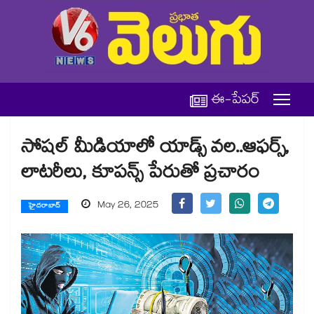
ఈ-పేపర్
సోషల్​ మీడియాలో యాడ్స్​ వల..ఆఫర్స్,
లాటరీలు, కూపన్స్ పేరుతో ప్రచారం
May 26, 2025
హైదరాబాద్