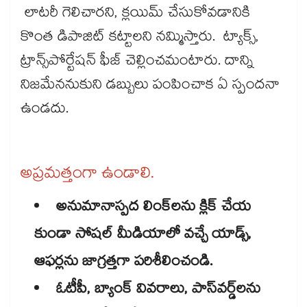
లాటరీ గెలిచారని, క్లయిమ్​ చేసుకోవడానికి
కొంత డిపాజిట్​ కట్టాలని నమ్మిస్తారు. ట్యాక్స్​,
ట్రాన్స్​పోర్టేషన్​ ఫీజ్​ చెల్లించమంటారు. దాన్ని
నిజమేననుకుని డబ్బులు పంపించాక ఏ స్పందనా
ఉండదు.
అప్రమత్తంగా ఉండాలి.
అనుమానాస్పద లింక్‌‌‌‌‌‌‌‌లను క్లిక్ చేయ
కుండా సోషల్ మీడియాలో వచ్చే యాడ్స్,
ఆఫర్లను జాగ్రత్తగా పరిశీలించండి.
ఓటీపీ, బ్యాంక్ వివరాలు, పాస్‌‌‌‌‌‌‌‌వర్డ్‌‌‌‌‌‌‌‌లను