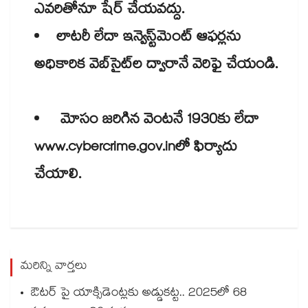
ఎవరితోనూ షేర్ చేయవద్దు.
లాటరీ లేదా ఇన్వెస్ట్‌‌‌‌‌‌‌‌మెంట్ ఆఫర్లను
అధికారిక వెబ్‌‌‌‌‌‌‌‌సైట్‌‌‌‌‌‌‌‌ల ద్వారానే వెరిఫై చేయండి.
మోసం జరిగిన వెంటనే 1930కు లేదా
www.cybercrime.gov.inలో ఫిర్యాదు
చేయాలి.
మరిన్ని వార్తలు
ఔటర్ పై యాక్సిడెంట్లకు అడ్డుకట్ట.. 2025లో 68