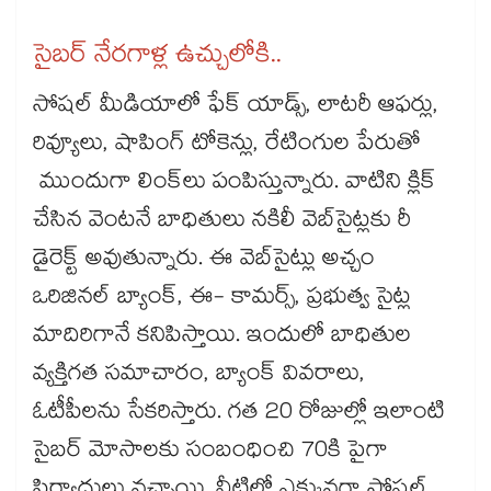
సైబర్ నేరగాళ్ల ఉచ్చులోకి..
సోషల్ ​మీడియాలో ఫేక్ యాడ్స్, లాటరీ ఆఫర్లు,
రివ్యూలు, షాపింగ్ ​టోకెన్లు, రేటింగుల పేరుతో
ముందుగా లింక్‌‌‌‌‌‌‌‌లు పంపిస్తున్నారు. వాటిని క్లిక్​
చేసిన వెంటనే బాధితులు నకిలీ వెబ్‌‌‌‌‌‌‌‌సైట్లకు రీ
డైరెక్ట్ అవుతున్నారు. ఈ వెబ్‌‌‌‌‌‌‌‌సైట్లు అచ్చం
ఒరిజినల్ బ్యాంక్, ఈ- కామర్స్, ప్రభుత్వ సైట్ల
మాదిరిగానే కనిపిస్తాయి. ఇందులో బాధితుల
వ్యక్తిగత సమాచారం, బ్యాంక్ వివరాలు,
ఓటీపీలను సేకరిస్తారు. గత 20 రోజుల్లో ఇలాంటి
సైబర్ మోసాలకు సంబంధించి 70కి పైగా