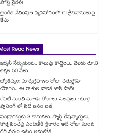
పోస్ట్ వైరల్!
లైంగిక వేధింపుల వ్యవహారంలో CI శ్రీనివాసులుపై
కేసు
Most Read News
జర్మనీ నేర్చుకుంది.. కొలువు కొట్టింది.. నెలకు రూ.3
లక్షల 50 వేలు
జ్యోతిష్యం: సూర్యగ్రహణం రోజు చతుర్గ్రహ
యోగం.. ఈ రాశుల వారికి జాక్ పాట్!
రేపటి నుంచి మూడు రోజులు సెలవులు : టూర్ల
ప్లానింగ్ లో సిటీ జనం బిజీ
పంద్రాగస్టుకు 3 కానుకలు..స్మార్ట్ రేషన్కార్డులు,
కొత్త పింఛన్ల పంపిణీకి శ్రీకారం అదే రోజు నుంచి
గిగ్ వర్కర్ల చట్టం అమల్లోకి