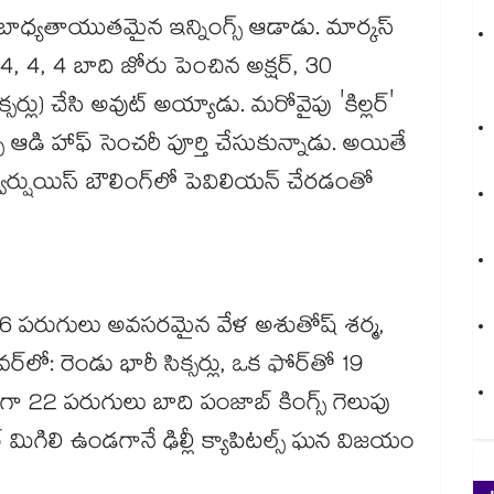
ల్ బాధ్యతాయుతమైన ఇన్నింగ్స్ ఆడాడు. మార్కస్
4, 4, 4 బాది జోరు పెంచిన అక్షర్, 30
్సర్లు) చేసి అవుట్ అయ్యాడు. మరోవైపు 'కిల్లర్'
స్ ఆడి హాఫ్ సెంచరీ పూర్తి చేసుకున్నాడు. అయితే
ార్షుయిస్ బౌలింగ్‌లో పెవిలియన్ చేరడంతో
లో 36 పరుగులు అవసరమైన వేళ అశుతోష్ శర్మ,
‌లో: రెండు భారీ సిక్సర్లు, ఒక ఫోర్‌తో 19
గా 22 పరుగులు బాది పంజాబ్ కింగ్స్ గెలుపు
 మిగిలి ఉండగానే ఢిల్లీ క్యాపిటల్స్ ఘన విజయం