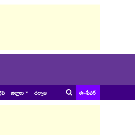
ైఫ్
జిల్లాలు
దర్వాజ
ఈ-పేపర్