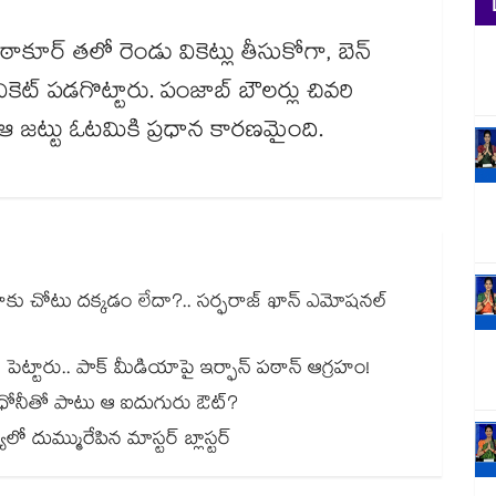
ఠాకూర్ తలో రెండు వికెట్లు తీసుకోగా, బెన్
 వికెట్ పడగొట్టారు. పంజాబ్ బౌలర్లు చివరి
 జట్టు ఓటమికి ప్రధాన కారణమైంది.
నాకు చోటు దక్కడం లేదా?.. సర్ఫరాజ్ ఖాన్ ఎమోషనల్
పెట్టారు.. పాక్ మీడియాపై ఇర్ఫాన్ పఠాన్ ఆగ్రహం!
ు ధోనీతో పాటు ఆ ఐదుగురు ఔట్?
ూలో దుమ్మురేపిన మాస్టర్ బ్లాస్టర్