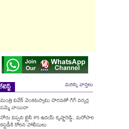
మరిన్ని వార్తలు
లేటెస్ట్
మంత్రి వివేక్ వెంకటస్వామి చొరవతో గిగ్ వర్కర్ల
సమ్మె వాయిదా
నోరు విప్పని ట్రైనీ IPS ఉదయ్ కృష్ణారెడ్డి.. మరోసారి
కస్టడీకి కోరిన పోలీసులు