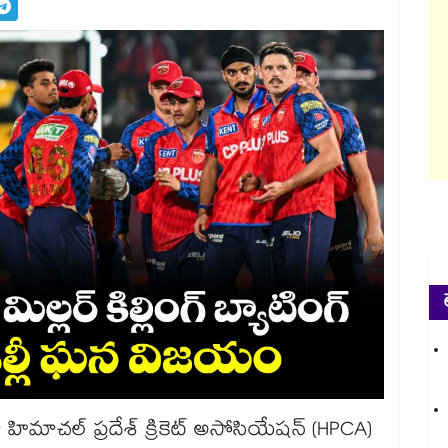
ిమాచల్ ప్రదేశ్ క్రికెట్ అసోసియేషన్ (HPCA)