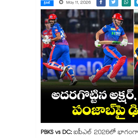
May 11, 2026
క్రికెట్
PBKS vs DC:
ఐపీఎల్ 2026లో భాగంగా హ