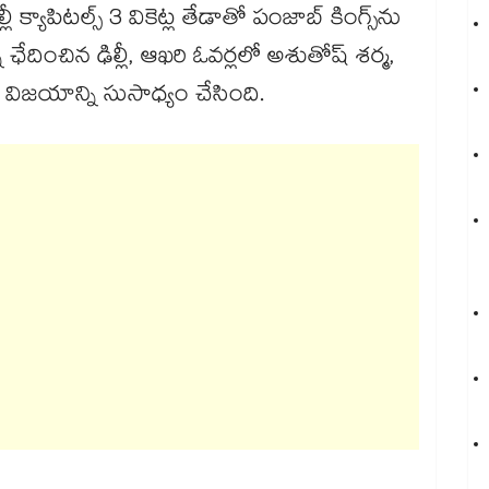
క్యాపిటల్స్ 3 వికెట్ల తేడాతో పంజాబ్ కింగ్స్‌ను
్ని ఛేదించిన ఢిల్లీ, ఆఖరి ఓవర్లలో అశుతోష్ శర్మ,
విజయాన్ని సుసాధ్యం చేసింది.