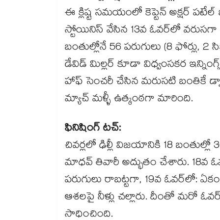
ఈ క్లిష్ట సమయంలో కెప్టెన్ అక్షర్ పటే
స్టోయినిస్ వేసిన 13వ ఓవర్‌లో వరుసగా 
బంతుల్లోనే 56 పరుగులు (8 ఫోర్లు, 2 సిక
డేవిడ్ మిల్లర్ కూడా విధ్వంసకర ఇన్నింగ్
హాఫ్ సెంచరీ చేసిన మరుసటి బంతికే డ్వ
మ్యాచ్ మళ్ళీ ఉత్కంఠగా మారింది.
ఫినిషింగ్ టచ్:
చివర్లలో ఢిల్లీ విజయానికి 18 బంతుల్
మాధవ్ తివారీ అద్భుతం చేశారు. 18వ ఓవర్
పరుగులు రాబట్టగా, 19వ ఓవర్‌లో: ఏకం
ఆశలపై నీళ్లు చల్లారు. దీంతో మరో ఓవర్
సాధించింది.