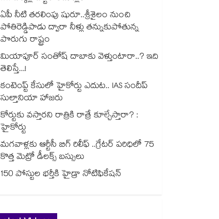
ఏపీ నీటి తరలింపు షురూ..శ్రీశైలం నుంచి
పోతిరెడ్డిపాడు ద్వారా నీళ్లు తన్నుకుపోతున్న
పొరుగు రాష్ట్రం
మియాపూర్ సంతోష్ దాబాకు వెళ్తుంటారా..? ఇది
తెలిస్తే...!
కంటెంప్ట్ కేసులో హైకోర్టు ఎదుట.. IAS సందీప్
సుల్తానియా హాజరు
కోర్టుకు వస్తారని రాత్రికి రాత్రే కూల్చేస్తారా? :
హైకోర్టు
మగవాళ్లకు ఆర్టీసీ బిగ్ రిలీఫ్ ..గ్రేటర్ పరిధిలో 75
కొత్త మెట్రో డీలక్స్ బస్సులు
150 పోస్టుల భర్తీకి హైడ్రా నోటిఫికేషన్