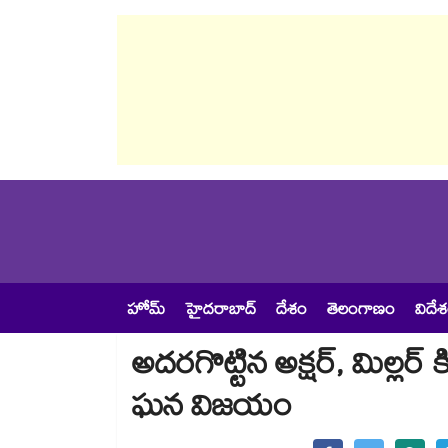
హోమ్
హైదరాబాద్
దేశం
తెలంగాణం
విదే
అదరగొట్టిన అక్షర్, మిల్లర్ కిల
ఘన విజయం