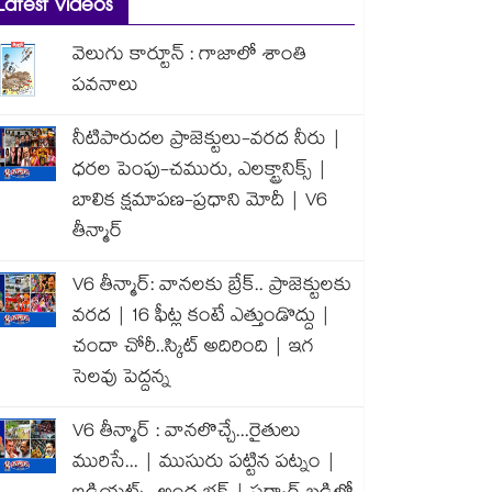
Latest Videos
వెలుగు కార్టూన్ : గాజాలో శాంతి
పవనాలు
నీటిపారుదల ప్రాజెక్టులు-వరద నీరు |
ధరల పెంపు-చమురు, ఎలక్ట్రానిక్స్ |
బాలిక క్షమాపణ-ప్రధాని మోదీ | V6
తీన్మార్
V6 తీన్మార్: వానలకు బ్రేక్.. ప్రాజెక్టులకు
వరద | 16 ఫీట్ల కంటే ఎత్తుండొద్దు |
చందా చోరీ..స్కిట్ అదిరింది | ఇగ
సెలవు పెద్దన్న
V6 తీన్మార్ : వానలొచ్చే...రైతులు
మురిసే... | ముసురు పట్టిన పట్నం |