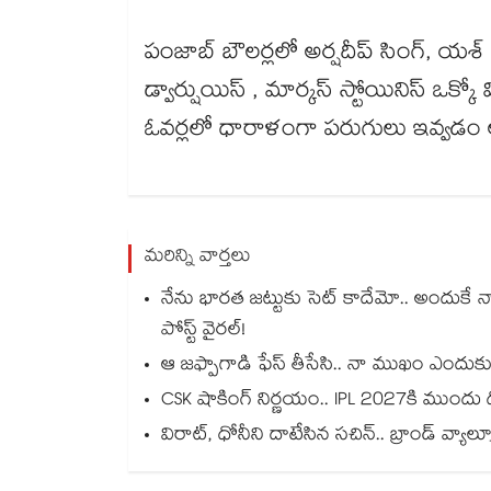
పంజాబ్ బౌలర్లలో అర్షదీప్ సింగ్, యశ్ 
డ్వార్షుయిస్ , మార్కస్ స్టోయినిస్ ఒక్కో
ఓవర్లలో ధారాళంగా పరుగులు ఇవ్వడం ఆ
మరిన్ని వార్తలు
నేను భారత జట్టుకు సెట్ కాదేమో.. అందుకే 
పోస్ట్ వైరల్!
ఆ జఫ్పాగాడి ఫేస్ తీసేసి.. నా ముఖం ఎందుకు 
CSK షాకింగ్ నిర్ణయం.. IPL 2027కి ముంద
విరాట్, ధోనీని దాటేసిన సచిన్.. బ్రాండ్ వ్యాల్య