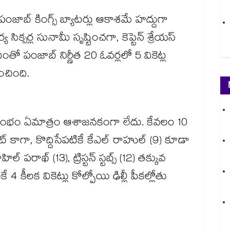
పంజాబ్ కింగ్స్ బ్యాటర్లు ఆకాశమే హద్దుగా
ిక్సర్ల సునామీ సృష్టించగా, కెప్టెన్ శ్రేయస్
దీంతో పంజాబ్ నిర్ణీత 20 ఓవర్లలో 5 వికెట్ల
ంచింది.
్‌కు ఆరంభం ఏమాత్రం ఆశాజనకంగా లేదు. కేవలం 10
్ కాగా, కొద్దిసేపటికే కేఎల్ రాహుల్ (9) కూడా
 పరాఖ్ (13), ట్రిస్టన్ స్టబ్స్ (12) తక్కువ
కీలక వికెట్లు కోల్పోయి ఢిల్లీ పీకల్లోతు