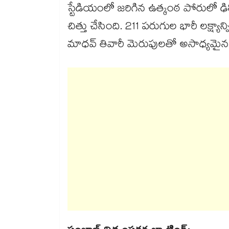
స్టేడియంలో జరిగిన ఉత్కంఠ పోరులో ఢిల్లీ 
చిత్తు చేసింది. 211 పరుగుల భారీ లక్ష్యాన
మాధవ్ తివారీ మెరుపులతో అసాధ్యమైన 