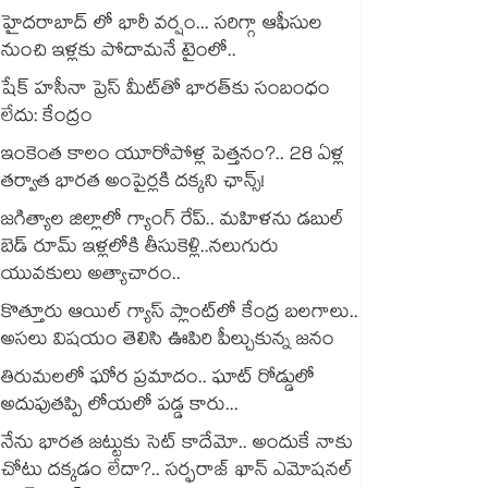
హైదరాబాద్ లో భారీ వర్షం... సరిగ్గా ఆఫీసుల
నుంచి ఇళ్లకు పోదామనే టైంలో..
షేక్ హసీనా ప్రెస్ మీట్‎తో భారత్‎కు సంబంధం
లేదు: కేంద్రం
ఇంకెంత కాలం యూరోపోళ్ల పెత్తనం?.. 28 ఏళ్ల
తర్వాత భారత అంపైర్లకి దక్కని ఛాన్స్!
జగిత్యాల జిల్లాలో గ్యాంగ్ రేప్.. మహిళను డబుల్
బెడ్ రూమ్ ఇళ్లలోకి తీసుకెళ్లి..నలుగురు
యువకులు అత్యాచారం..
కొత్తూరు ఆయిల్ గ్యాస్⁪ ప్లాంట్⁫లో కేంద్ర బలగాలు..
అసలు విషయం తెలిసి ఊపిరి పీల్చుకున్న జనం
తిరుమలలో ఘోర ప్రమాదం.. ఘాట్ రోడ్డులో
అదుపుతప్పి లోయలో పడ్డ కారు...
నేను భారత జట్టుకు సెట్ కాదేమో.. అందుకే నాకు
చోటు దక్కడం లేదా?.. సర్ఫరాజ్ ఖాన్ ఎమోషనల్