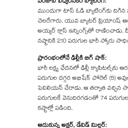
పంజాబ్ విధ్వంసకర బ్యాటింగ్:
ముందుగా టాస్ ఓడి బ్యాటింగ్‌కు దిగిన 
చెలరేగారు. యువ బ్యాటర్ ప్రియాంష్ ఆర్య స
అయ్యర్ క్లాస్ ఇన్నింగ్స్‌తో రాణించాడు. 
నష్టానికి 210 పరుగుల భారీ స్కోరు సాధి
ప్రారంభంలోనే ఢిల్లీకి బిగ్ షాక్:
భారీ లక్ష్య ఛేదనలో ఢిల్లీ క్యాపిటల్స
పరుగుల దగ్గర అభిషేక్ పోరెల్ (5) అవుట
పెవిలియన్ చేరాడు. ఆ తర్వాత వచ్చిన సాహిల్
పరుగులకే వెనుదిరగడంతో 74 పరుగులకే 4 
కష్టాల్లో పడింది.
ఆదుకున్న అక్షర్, డేవిడ్ మిల్లర్: