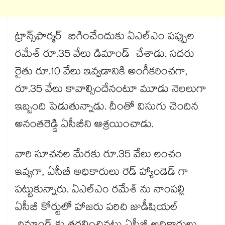
ట్రాన్స్​ఫార్మర్ బిగించేందుకు ఏఎల్ఎం పప్పుల
రమేశ్​ రూ.35 వేలు డిమాండ్ చేశాడు. సదరు
రైతు రూ.10 వేలు ఇవ్వడానికి అంగీకరించగా,
రూ.35 వేలు కావాల్సిందేనంటూ మూడు నెలలుగా
ఇబ్బంది పెడుతున్నాడు. దీంతో విసుగు చెందిన
అనంతరెడ్డి ఏసీబీని ఆశ్రయించాడు.
వారి సూచనల మేరకు రూ.35 వేలు లంచం
ఇవ్వగా, ఏసీబీ అధికారులు రెడ్ హ్యాండెడ్ గా
పట్టుకున్నారు. ఏఎల్ఎం రమేశ్ ను నాంపల్లి
ఏసీబీ కోర్టులో హాజరు పరిచి జుడీషియల్