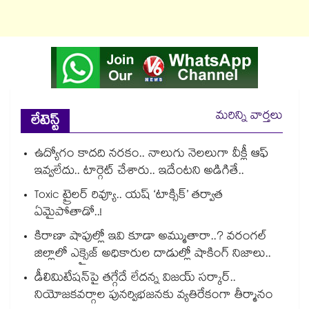
మరిన్ని వార్తలు
లేటెస్ట్
ఉద్యోగం కాదది నరకం.. నాలుగు నెలలుగా వీక్లీ ఆఫ్
ఇవ్వలేదు.. టార్గెట్ చేశారు.. ఇదేంటని అడిగితే..
Toxic ట్రైలర్ రివ్యూ.. యష్ ‘టాక్సిక్’ తర్వాత
ఏమైపోతాడో..!
కిరాణా షాపుల్లో ఇవి కూడా అమ్ముతారా..? వరంగల్
జిల్లాలో ఎక్సైజ్ అధికారుల దాడుల్లో షాకింగ్ నిజాలు..
డీలిమిటేషన్‎పై తగ్గేదే లేదన్న విజయ్ సర్కార్..
నియోజకవర్గాల పునర్విభజనకు వ్యతిరేకంగా తీర్మానం