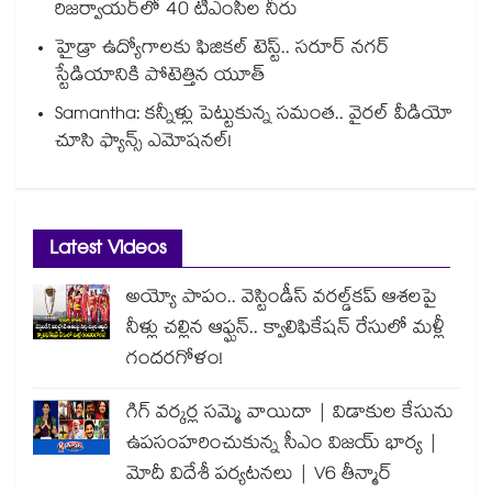
రిజర్వాయర్‌‌‌‌‌‌‌‌‌‌‌‌‌‌‌‌లో 40 టీఎంసీల నీరు
హైడ్రా ఉద్యోగాలకు ఫిజికల్ టెస్ట్.. సరూర్ నగర్
స్టేడియానికి పోటెత్తిన యూత్
Samantha: కన్నీళ్లు పెట్టుకున్న సమంత.. వైరల్ వీడియో
చూసి ఫ్యాన్స్ ఎమోషనల్!
Latest Videos
అయ్యో పాపం.. వెస్టిండీస్ వరల్డ్‌కప్ ఆశలపై
నీళ్లు చల్లిన ఆఫ్ఘన్.. క్వాలిఫికేషన్ రేసులో మళ్లీ
గందరగోళం!
గిగ్ వర్కర్ల సమ్మె వాయిదా | విడాకుల కేసును
ఉపసంహరించుకున్న సీఎం విజయ్ భార్య |
మోదీ విదేశీ పర్యటనలు | V6 తీన్మార్