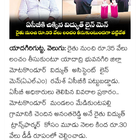
యాదగిరిగుట్ట, వెలుగు:
రైతు నుంచి రూ.35 వేలు
లంచం తీసుకుంటూ యాదాద్రి భువనగిరి జిల్లా
మోటకొండూర్ విద్యుత్ అసిస్టెంట్ లైన్
మెన్(ఏఎల్ఎం) రమేశ్​ ఏసీబీకి పట్టుబడ్డాడు.
ఏసీబీ అధికారులు తెలిపిన వివరాల ప్రకారం..
మోటకొండూర్ మండలం మేడికుంటపల్లి
గ్రామానికి చెందిన అనంతరెడ్డి అనే రైతు విద్యుత్
ట్రాన్స్​ఫార్మర్ కోసం మూడు నెలల కింద రూ.30
వేలు డీడీ రూపంలో చెల్లించాడు.