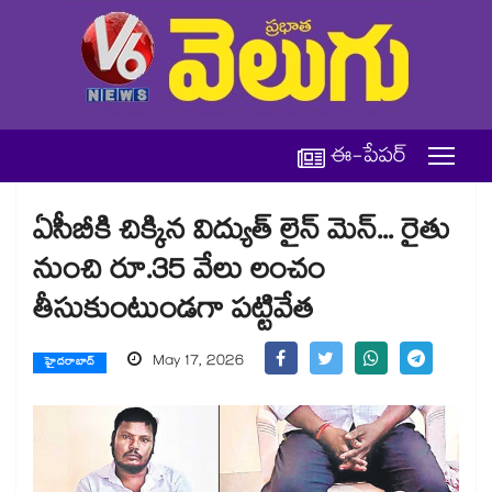
ఈ-పేపర్
ఏసీబీకి చిక్కిన విద్యుత్ లైన్ మెన్... రైతు
నుంచి రూ.35 వేలు లంచం
తీసుకుంటుండగా పట్టివేత
May 17, 2026
హైదరాబాద్