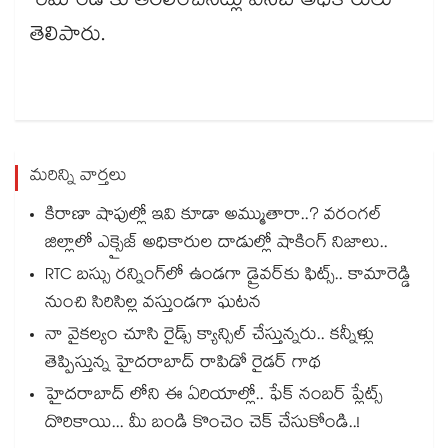
రిమాండ్ కు తరలించినట్లు ఏసీబీ అధికారులు
తెలిపారు.
మరిన్ని వార్తలు
కిరాణా షాపుల్లో ఇవి కూడా అమ్ముతారా..? వరంగల్
జిల్లాలో ఎక్సైజ్ అధికారుల దాడుల్లో షాకింగ్ నిజాలు..
RTC బస్సు రన్నింగ్⁫లో ఉండగా డ్రైవర్‌కు ఫిట్స్.. కామారెడ్డి
నుంచి సిరిసిల్ల వస్తుండగా ఘటన
నా వైకల్యం చూసి రైడ్స్ క్యాన్సిల్ చేస్తున్నరు.. కన్నీళ్లు
తెప్పిస్తున్న హైదరాబాద్ రాపిడో రైడర్ గాథ
హైదరాబాద్ లోని ఈ ఏరియాల్లో.. ఫేక్ నంబర్ ప్లేట్స్
దొరికాయి... మీ బండి కొంచెం చెక్ చేసుకోండి..!