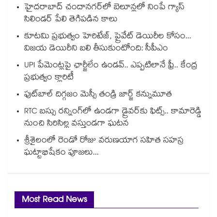
హైదరాబాద్⁪ చందానగర్⁫లో బెలూన్లలో నింపే గ్యాస్
సిలిండర్ పేలి తెగిపడిన కాలు
కూటమి ప్రభుత్వం హెరిటేజ్, ప్రైవేట్ డెయిరీల కోసం...
విజయ డెయిరీని బలి తీసుకుంటోంది: సీపీఎం
UPI పేమెంట్లపై ఛార్జీలేం ఉండవ్.. ఎప్పటిలానే ఫ్రీ.. కేంద్ర
ప్రభుత్వం క్లారిటీ
ఫుట్‎బాల్ దిగ్గజం మెస్సీ తండ్రి జార్జ్ కన్నుమూత
RTC బస్సు రన్నింగ్⁫లో ఉండగా డ్రైవర్‌కు ఫిట్స్.. కామారెడ్డి
నుంచి సిరిసిల్ల వస్తుండగా ఘటన
శ్రీశైలంలో రెండో రోజు వరుణయాగ సహిత సహస్ర
ఘట్టాభిషేకం పూజలు...
Most Read News