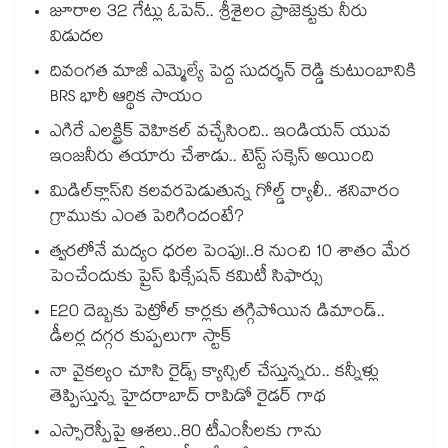
జూరాల 32 గేట్లు ఓపెన్.. శ్రీశైలం ప్రాజెక్టుకు నీరు
విడుదల
దివంగత మాజీ ఎమ్మెల్యే పెద్ద సుదర్శన్ రెడ్డి కుటుంబానికి
BRS భారీ ఆర్థిక సాయం
ఎగిరే ఎలక్ట్రిక్ వెహికల్ వచ్చేసింది.. ఇండియన్ యువ
ఇంజనీరు తయారు చేశాడు.. టెస్ట్ సక్సెస్ అయింది
మిడిల్‌క్లాస్‌ని కలవరపెడుతున్న గోల్డ్ ర్యాలీ.. శనివారం
గ్రాముకు ఎంత పెరిగిందంటే?
త్వరలోనే మద్యం ధ‌‌ర‌‌ల పెంపు!..8 నుంచి 10 శాతం మేర
పెంచేందుకు ప్రైస్ ఫిక్సేష‌‌న్ క‌‌మిటీ సిఫార్సు
E20 దెబ్బకు పెట్రోల్ కార్లకు తగ్గిపోయిన డిమాండ్..
డీలర్ల దగ్గర కుప్పలుగా స్టాక్
నా వైకల్యం చూసి రైడ్స్ క్యాన్సిల్ చేస్తున్నరు.. కన్నీళ్లు
తెప్పిస్తున్న హైదరాబాద్ రాపిడో రైడర్ గాథ
ఎస్సారెస్పీపై ఆశలు..80 టీఎంసీలకు గాను