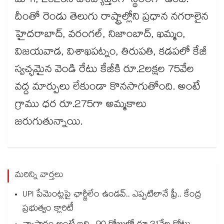
మే 11, 2026న దేశవ్యాప్తంగా స్థిరంగా ఉంది.
దీంతో రెండు తెలుగు రాష్ట్రాల్లోని ప్రధాన నగరాలైన
హైదరాబాద్, వరంగల్, నిజాంబాద్, ఖమ్మం,
విజయవాడ, విశాఖపట్నం, తిరుపతి, కడపలో కేజీ
స్వచ్ఛమైన వెండి రేటు కేజీకి రూ.2లక్షల 75వేల
వద్ద మార్పులు లేకుండా కొనసాగుతోంది. అంటే
గ్రాము ధర రూ.275గా అమ్మకాలు
జరుగుతున్నాయి.
మరిన్ని వార్తలు
UPI పేమెంట్లపై ఛార్జీలేం ఉండవ్.. ఎప్పటిలానే ఫ్రీ.. కేంద్ర
ప్రభుత్వం క్లారిటీ