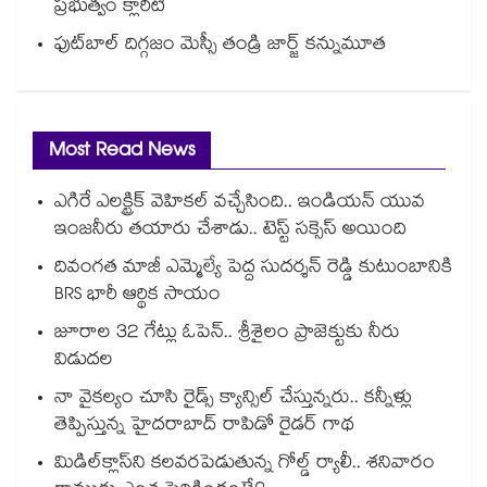
ప్రభుత్వం క్లారిటీ
ఫుట్‎బాల్ దిగ్గజం మెస్సీ తండ్రి జార్జ్ కన్నుమూత
Most Read News
ఎగిరే ఎలక్ట్రిక్ వెహికల్ వచ్చేసింది.. ఇండియన్ యువ
ఇంజనీరు తయారు చేశాడు.. టెస్ట్ సక్సెస్ అయింది
దివంగత మాజీ ఎమ్మెల్యే పెద్ద సుదర్శన్ రెడ్డి కుటుంబానికి
BRS భారీ ఆర్థిక సాయం
జూరాల 32 గేట్లు ఓపెన్.. శ్రీశైలం ప్రాజెక్టుకు నీరు
విడుదల
నా వైకల్యం చూసి రైడ్స్ క్యాన్సిల్ చేస్తున్నరు.. కన్నీళ్లు
తెప్పిస్తున్న హైదరాబాద్ రాపిడో రైడర్ గాథ
మిడిల్‌క్లాస్‌ని కలవరపెడుతున్న గోల్డ్ ర్యాలీ.. శనివారం