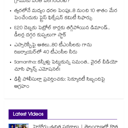
గ్రాముకు ఎంత పెరిగిందంటే?
త్వరలోనే మద్యం ధ‌‌ర‌‌ల పెంపు!..8 నుంచి 10 శాతం మేర
పెంచేందుకు ప్రైస్ ఫిక్సేష‌‌న్ క‌‌మిటీ సిఫార్సు
E20 దెబ్బకు పెట్రోల్ కార్లకు తగ్గిపోయిన డిమాండ్..
డీలర్ల దగ్గర కుప్పలుగా స్టాక్
ఎస్సారెస్పీపై ఆశలు..80 టీఎంసీలకు గాను
రిజర్వాయర్‌‌‌‌‌‌‌‌‌‌‌‌‌‌‌‌లో 40 టీఎంసీల నీరు
Samantha: కన్నీళ్లు పెట్టుకున్న సమంత.. వైరల్ వీడియో
చూసి ఫ్యాన్స్ ఎమోషనల్!
ఢిల్లీ పోలీసుల్లా ప్రవర్తించకు: సెక్యూరిటీ సిబ్బందిపై
ఆగ్రహం
Latest Videos
హైకోర్టు-ఉచిత పథకాలు | తెలంగాణలో కొత్త