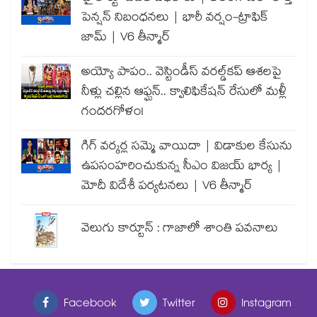
పెన్షన్ నిబంధనలు | భారీ వర్షం-ట్రాఫిక్
జామ్ | V6 తీన్మార్
అయ్యో పాపం.. వెస్టిండీస్ వరల్డ్‌కప్ ఆశలపై
నీళ్లు చల్లిన ఆఫ్ఘన్.. క్వాలిఫికేషన్ రేసులో మళ్లీ
గందరగోళం!
గిగ్ వర్కర్ల సమ్మె వాయిదా | విడాకుల కేసును
ఉపసంహరించుకున్న సీఎం విజయ్ భార్య |
మోదీ విదేశీ పర్యటనలు | V6 తీన్మార్
వెలుగు కార్టూన్ : గాజాలో శాంతి పవనాలు
Facebook
Twitter
Instagram