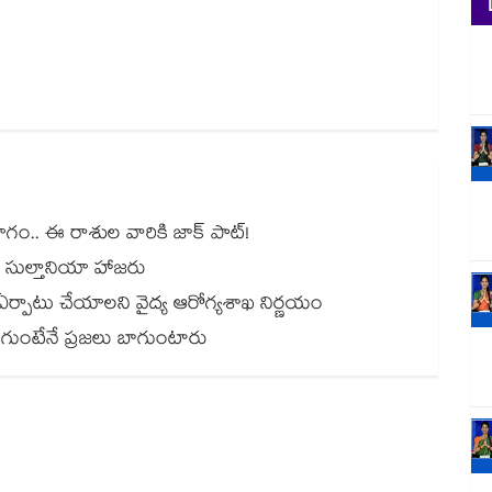
ోగం.. ఈ రాశుల వారికి జాక్ పాట్!
ప్ సుల్తానియా హాజరు
ు..ఏర్పాటు చేయాలని వైద్య ఆరోగ్యశాఖ నిర్ణయం
బాగుంటేనే ప్రజలు బాగుంటారు