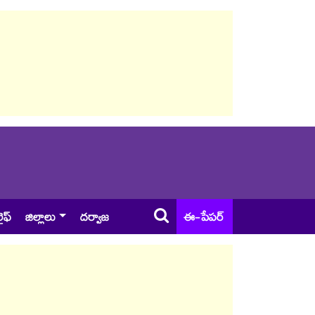
ైఫ్
జిల్లాలు
దర్వాజ
ఈ-పేపర్