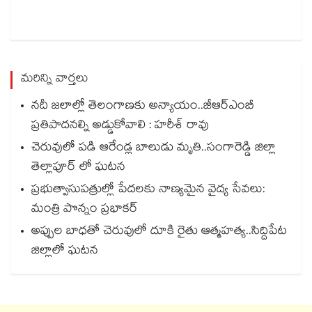
మరిన్ని వార్తలు
నదీ జలాల్లో తెలంగాణకు అన్యాయం..జీఆర్ఎంబీ
ప్రతిపాదనల్ని అడ్డుకోవాలి : హరీశ్ రావు
చెరువులో పడి ఆరేండ్ల బాలుడు మృతి..సంగారెడ్డి జిల్లా
తెల్లాపూర్ లో ఘటన
ప్రభుత్వాసుపత్రుల్లో పేదలకు నాణ్యమైన వైద్య సేవలు:
మంత్రి పొన్నం ప్రభాకర్
అప్పుల బాధతో చెరువులో దూకి రైతు ఆత్మహత్య..సిద్దిపేట
జిల్లాలో ఘటన