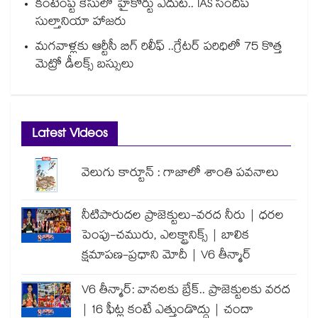
కంటెంప్ట్ కేసులో హైకోర్టు ఎదుట.. IAS సందీప్
సుల్తానియా హాజరు
మగవాళ్లకు ఆర్టీసీ బిగ్ రిలీఫ్ ..గ్రేటర్ పరిధిలో 75 కొత్త
మెట్రో డీలక్స్ బస్సులు
Latest Videos
వెలుగు కార్టూన్ : గాజాలో శాంతి పవనాలు
నీటిపారుదల ప్రాజెక్టులు-వరద నీరు | ధరల
పెంపు-చమురు, ఎలక్ట్రానిక్స్ | బాలిక
క్షమాపణ-ప్రధాని మోదీ | V6 తీన్మార్
V6 తీన్మార్: వానలకు బ్రేక్.. ప్రాజెక్టులకు వరద
| 16 ఫీట్ల కంటే ఎత్తుండొద్దు | చందా