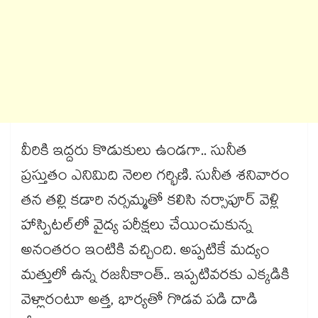
వీరికి ఇద్దరు కొడుకులు ఉండగా.. సునీత
ప్రస్తుతం ఎనిమిది నెలల గర్భిణి. సునీత శనివారం
తన తల్లి కడారి నర్సమ్మతో కలిసి నర్సాపూర్‌‌‌‌ వెళ్లి
హాస్పిటల్‌‌‌‌లో వైద్య పరీక్షలు చేయించుకున్న
అనంతరం ఇంటికి వచ్చింది. అప్పటికే మద్యం
మత్తులో ఉన్న రజనీకాంత్‌‌‌‌.. ఇప్పటివరకు ఎక్కడికి
వెళ్లారంటూ అత్త, భార్యతో గొడవ పడి దాడి