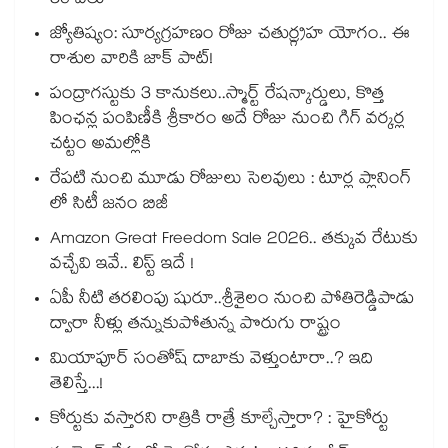
50 వేలు
జ్యోతిష్యం: సూర్యగ్రహణం రోజు చతుర్గ్రహ యోగం.. ఈ
రాశుల వారికి జాక్ పాట్!
పంద్రాగస్టుకు 3 కానుకలు..స్మార్ట్ రేషన్కార్డులు, కొత్త
పింఛన్ల పంపిణీకి శ్రీకారం అదే రోజు నుంచి గిగ్ వర్కర్ల
చట్టం అమల్లోకి
రేపటి నుంచి మూడు రోజులు సెలవులు : టూర్ల ప్లానింగ్
లో సిటీ జనం బిజీ
Amazon Great Freedom Sale 2026.. తక్కువ రేటుకు
వచ్చేవి ఇవే.. లిస్ట్ ఇదే !
ఏపీ నీటి తరలింపు షురూ..శ్రీశైలం నుంచి పోతిరెడ్డిపాడు
ద్వారా నీళ్లు తన్నుకుపోతున్న పొరుగు రాష్ట్రం
మియాపూర్ సంతోష్ దాబాకు వెళ్తుంటారా..? ఇది
తెలిస్తే...!
కోర్టుకు వస్తారని రాత్రికి రాత్రే కూల్చేస్తారా? : హైకోర్టు