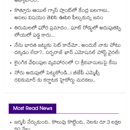
అత్యాచారం..
కొత్తూరు ఆయిల్ గ్యాస్⁪ ప్లాంట్⁫లో కేంద్ర బలగాలు..
అసలు విషయం తెలిసి ఊపిరి పీల్చుకున్న జనం
తిరుమలలో ఘోర ప్రమాదం.. ఘాట్ రోడ్డులో అదుపుతప్పి
లోయలో పడ్డ కారు...
నేను భారత జట్టుకు సెట్ కాదేమో.. అందుకే నాకు చోటు
దక్కడం లేదా?.. సర్ఫరాజ్ ఖాన్ ఎమోషనల్ పోస్ట్ వైరల్!
లైంగిక వేధింపుల వ్యవహారంలో CI శ్రీనివాసులుపై కేసు
నోరు అదుపులో పెట్టుకోండి...! బీజేపీ ఎమ్మెల్సీ
రవికుమార్ కు కర్ణాటక హైకోర్టు చురకలు..
Most Read News
జర్మనీ నేర్చుకుంది.. కొలువు కొట్టింది.. నెలకు రూ.3 లక్షల