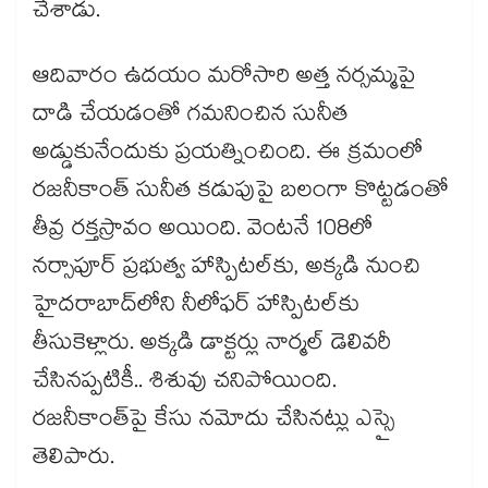
చేశాడు.
ఆదివారం ఉదయం మరోసారి అత్త నర్సమ్మపై
దాడి చేయడంతో గమనించిన సునీత
అడ్డుకునేందుకు ప్రయత్నించింది. ఈ క్రమంలో
రజనీకాంత్‌‌‌‌ సునీత కడుపుపై బలంగా కొట్టడంతో
తీవ్ర రక్తస్రావం అయింది. వెంటనే 108లో
నర్సాపూర్‌‌‌‌ ప్రభుత్వ హాస్పిటల్‌‌‌‌కు, అక్కడి నుంచి
హైదరాబాద్‌‌‌‌లోని నీలోఫర్ హాస్పిటల్‌‌‌‌కు
తీసుకెళ్లారు. అక్కడి డాక్టర్లు నార్మల్‌‌‌‌ డెలివరీ
చేసినప్పటికీ.. శిశువు చనిపోయింది.
రజనీకాంత్‌‌‌‌పై కేసు నమోదు చేసినట్లు ఎస్సై
తెలిపారు.