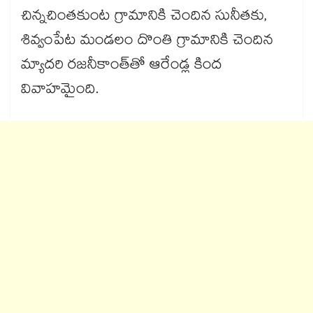
చిన్నచింతకుంట గ్రామానికి చెందిన సునీతకు,
శివ్వంపేట మండలం దొంతి గ్రామానికి చెందిన
మ్యాదరి రజనీకాంత్‌‌‌‌తో ఆరేండ్ల కింద
వివాహమైంది.