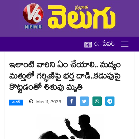
ఈ-పేపర్
ఇలాంటి వారిని ఏం చేయాలి.. మద్యం
మత్తులో గర్భిణిపై భర్త దాడి..కడుపుపై
కొట్టడంతో శిశువు మృతి
May 11, 2026
మెదక్