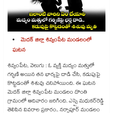
మెదక్‌‌‌‌ జిల్లా శివ్వంపేట మండలంలో
ఘటన
శివ్వంపేట, వెలుగు : ఓ వ్యక్తి మద్యం మత్తులో
గర్భిణి అయిన తన భార్యపై దాడి చేసి, కడుపుపై
కొట్టడంతో శిశువు చనిపోయింది. ఈ ఘటన
మెదక్‌‌‌‌ జిల్లా శివ్వంపేట మండలం దొంతి
గ్రామంలో ఆదివారం జరిగింది. ఎస్సై మధుకర్‌‌‌‌రెడ్డి
తెలిపిన వివరాల ప్రకారం.. నర్సాపూర్‌‌‌‌ మండలం