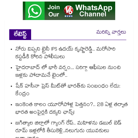
మరిన్ని వార్తలు
లేటెస్ట్
నోరు విప్పని ట్రైనీ IPS ఉదయ్ కృష్ణారెడ్డి.. మరోసారి
కస్టడీకి కోరిన పోలీసులు
హైదరాబాద్ లో భారీ వర్షం... సరిగ్గా ఆఫీసుల నుంచి
ఇళ్లకు పోదామనే టైంలో..
షేక్ హసీనా ప్రెస్ మీట్‎తో భారత్‎కు సంబంధం లేదు:
కేంద్రం
ఇంకెంత కాలం యూరోపోళ్ల పెత్తనం?.. 28 ఏళ్ల తర్వాత
భారత అంపైర్లకి దక్కని ఛాన్స్!
జగిత్యాల జిల్లాలో గ్యాంగ్ రేప్.. మహిళను డబుల్ బెడ్
రూమ్ ఇళ్లలోకి తీసుకెళ్లి..నలుగురు యువకులు