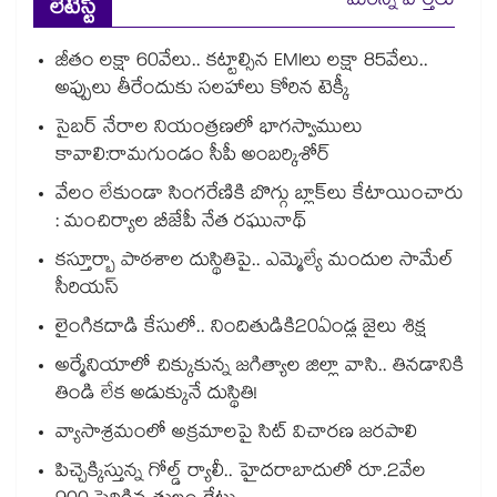
మరిన్ని వార్తలు
లేటెస్ట్
జీతం లక్షా 60వేలు.. కట్టాల్సిన EMIలు లక్షా 85వేలు..
అప్పులు తీరేందుకు సలహాలు కోరిన టెక్కీ
సైబర్ నేరాల నియంత్రణలో భాగస్వాములు
కావాలి:రామగుండం సీపీ అంబర్కిశోర్‌‌‌‌‌‌‌‌‌‌‌‌‌‌‌‌
వేలం లేకుండా సింగరేణికి బొగ్గు బ్లాక్‌‌‌‌‌‌‌‌లు కేటాయించారు
: మంచిర్యాల బీజేపీ నేత రఘునాథ్
కస్తూర్బా పాఠశాల దుస్థితిపై.. ఎమ్మెల్యే మందుల సామేల్
సీరియస్
లైంగికదాడి కేసులో.. నిందితుడికి20ఏండ్ల జైలు శిక్ష
అర్మేనియాలో చిక్కుకున్న జగిత్యాల జిల్లా వాసి.. తినడానికి
తిండి లేక అడుక్కునే దుస్థితి!
వ్యాసాశ్రమంలో అక్రమాలపై సిట్‌‌‌‌‌‌‌‌‌‌‌‌‌‌‌‌‌‌‌‌‌‌‌‌‌‌‌‌‌‌‌‌ విచారణ జరపాలి
పిచ్చెక్కిస్తున్న గోల్డ్ ర్యాలీ.. హైదరాబాదులో రూ.2వేల