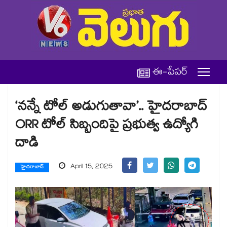
ఈ-పేపర్
‘నన్నే టోల్ అడుగుతావా’.. హైదరాబాద్
ORR టోల్ సిబ్బందిపై ప్రభుత్వ ఉద్యోగి
దాడి
April 15, 2025
హైదరాబాద్