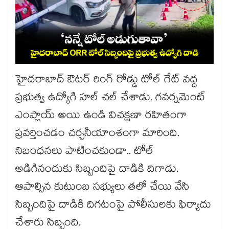
హైదరాబాద్ ఔటర్ రింగ్ రోడ్డు టోల్ గేట్ వద్ద
ప్రభుత్వ ఉద్యోగి హల్ చల్ చేశాడు. గవర్నమెంట్
ఎంప్లాయ్ అయి ఉండి విచక్షణా రహితంగా
ప్రవర్తించడం చర్చనీయాంశంగా మారింది.
నిబంధనలు పాటించకుండా.. టోల్
అడిగినందుకు సిబ్బందిపై దాడికి దిగాడు.
ఆపాల్సిన కుటుంబ సభ్యులు తలో చేయి వేసి
సిబ్బందిపై దాడికి దిగటంపై పోలీసులకు ఫిర్యాదు
చేశారు సిబ్బంది.