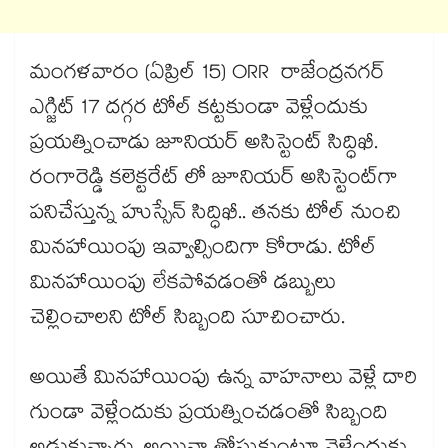
మంగళవారం (ఏప్రిల్ 15) ORR రాజేంద్రనగర్
ఎగ్జిట్ 17 దగ్గర టోల్ కట్టకుండా వెళ్లేందుకు
ప్రయత్నించాడు జూనియర్ అసిస్టెంట్ సిద్ధిఖీ.
రంగారెడ్డి కలెక్టరేట్ లో జూనియర్ అసిస్టెంట్‌గా
పనిచేస్తున్న హుస్సేన్ సిద్ధిఖీ.. తనకు టోల్ నుంచి
మినహాయింపు ఇవ్వాల్సిందిగా కోరాడు. టోల్
మినహాయింపు లేకపోవడంతో డబ్బులు
చెల్లించాలని టోల్ సిబ్బంది సూచించారు.
అయితే మినహాయింపు ఉన్న వాహనాలు వెళ్లే దారి
గుండా వెళ్లేందుకు ప్రయత్నించడంతో సిబ్బంది