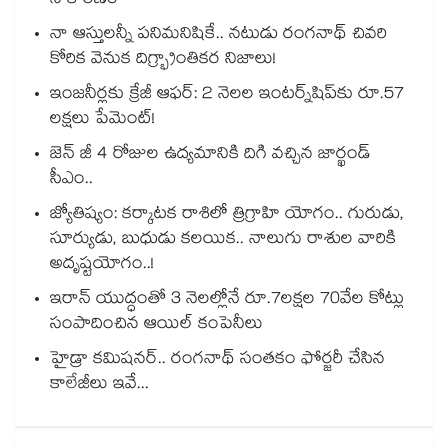
నే కారణం
నా ఆస్తులన్నీ పనిమనిషికే.. నటుడు రంగనాథ్ చివరి
కోరిక వెనుక దిగ్భ్రాంతికర నిజాలు!
ఇంజనీర్లకు క్రేజీ ఆఫర్: 2 నెలల ఇంటర్న్‌షిప్‌కు రూ.57
లక్షలు పేమెంట్!
జెన్ జీ 4 రోజుల ఉద్యమానికి దిగి వచ్చిన జార్ఖండ్
సీఎం..
జ్యోతిష్యం: కర్కాటక రాశిలో త్రిగ్రాహి యోగం.. గురుడు,
సూర్యుడు, బుధుడు కలయిక.. నాలుగు రాశుల వారికి
అదృష్టయోగం..!
ఇరాన్ యుద్ధంతో 3 నెలల్లోనే రూ.7లక్షల 70వేల కోట్లు
సంపాదించిన ఆయిల్ కంపెనీలు
హైడ్రా కమిషనర్.. రంగనాథ్ సంతకం ఫోర్జరీ చేసిన
కాలేజీలు ఇవే...