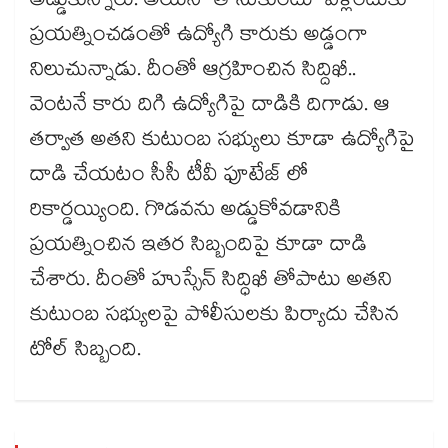
అడ్డుకున్నారు. అయినా తోసుకుంటూ వెళ్లేందుకు
ప్రయత్నించడంతో ఉద్యోగి కారుకు అడ్డంగా
నిలుచున్నాడు. దీంతో ఆగ్రహించిన సిద్దిఖీ..
వెంటనే కారు దిగి ఉద్యోగిపై దాడికి దిగాడు. ఆ
తర్వాత అతని కుటుంబ సభ్యులు కూడా ఉద్యోగిపై
దాడి చేయటం సీసీ టీవీ ఫూటేజ్ లో
రికార్డయ్యింది. గొడవను అడ్డుకోవడానికి
ప్రయత్నించిన ఇతర సిబ్బందిపై కూడా దాడి
చేశారు. దీంతో హుస్సేన్ సిద్ధిఖీ తోపాటు అతని
కుటుంబ సభ్యులపై పోలీసులకు పిర్యాదు చేసిన
టోల్ సిబ్బంది.