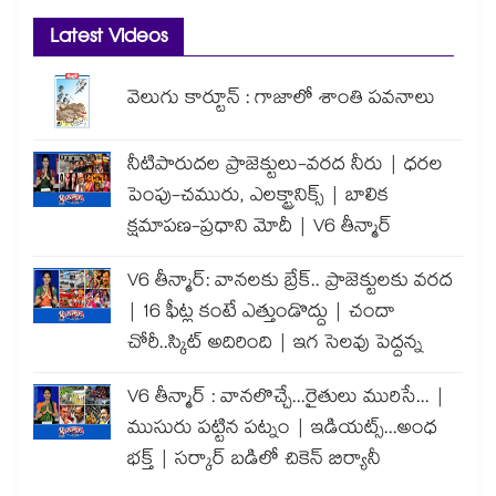
Latest Videos
వెలుగు కార్టూన్ : గాజాలో శాంతి పవనాలు
నీటిపారుదల ప్రాజెక్టులు-వరద నీరు | ధరల
పెంపు-చమురు, ఎలక్ట్రానిక్స్ | బాలిక
క్షమాపణ-ప్రధాని మోదీ | V6 తీన్మార్
V6 తీన్మార్: వానలకు బ్రేక్.. ప్రాజెక్టులకు వరద
| 16 ఫీట్ల కంటే ఎత్తుండొద్దు | చందా
చోరీ..స్కిట్ అదిరింది | ఇగ సెలవు పెద్దన్న
V6 తీన్మార్ : వానలొచ్చే...రైతులు మురిసే... |
ముసురు పట్టిన పట్నం | ఇడియట్స్...అంధ
భక్త్ | సర్కార్ బడిలో చికెన్ బిర్యానీ