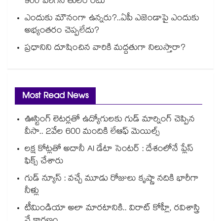
900 పెరిగిన తులం రేటు
ఎందుకు మౌనంగా ఉన్నరు?..ఏపీ ఎజెండాపై ఎందుకు
అభ్యంతరం చెప్పలేదు?
ప్రధానిని దూషించిన వారికి మద్దతుగా నిలుస్తారా?
Most Read News
ఊస్టింగ్ లెటర్లతో ఉద్యోగులకు గుడ్ మార్నింగ్ చెప్పిన
వీసా.. 2వేల 600 మందికి లేఆఫ్ మెయిల్స్
లక్ష కోట్లతో అదానీ AI డేటా సెంటర్ : దేశంలోనే ప్లేస్
ఫిక్స్ చేశారు
గుడ్ న్యూస్ : వచ్చే మూడు రోజులు కృష్ణా నదికి భారీగా
నీళ్లు
టీమిండియా అలా మారటానికి.. విరాట్ కోహ్లీ, రవిశాస్త్రి