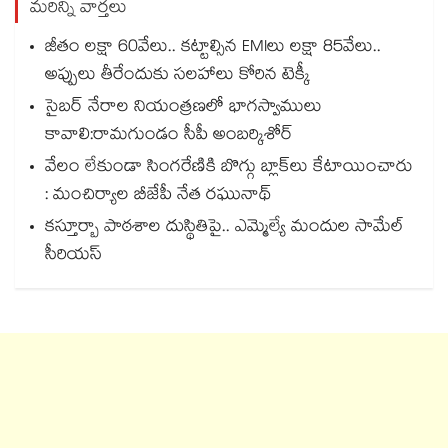
మరిన్ని వార్తలు
జీతం లక్షా 60వేలు.. కట్టాల్సిన EMIలు లక్షా 85వేలు..
అప్పులు తీరేందుకు సలహాలు కోరిన టెక్కీ
సైబర్ నేరాల నియంత్రణలో భాగస్వాములు
కావాలి:రామగుండం సీపీ అంబర్కిశోర్‌‌‌‌‌‌‌‌‌‌‌‌‌‌‌‌
వేలం లేకుండా సింగరేణికి బొగ్గు బ్లాక్‌‌‌‌‌‌‌‌లు కేటాయించారు
: మంచిర్యాల బీజేపీ నేత రఘునాథ్
కస్తూర్బా పాఠశాల దుస్థితిపై.. ఎమ్మెల్యే మందుల సామేల్
సీరియస్