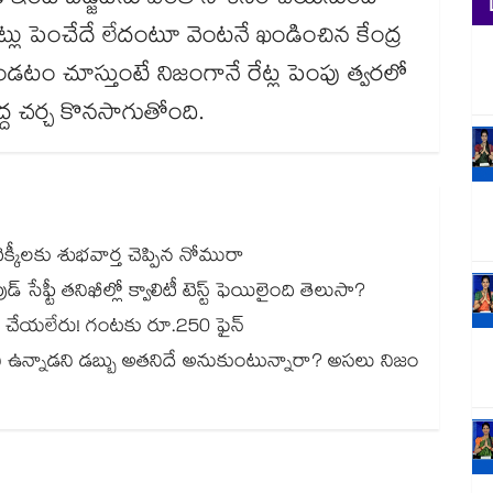
 ఇంటి బడ్జెట్‌ను ఎంత నాశనం చేయనుందో
ట్లు పెంచేదే లేదంటూ వెంటనే ఖండించిన కేంద్ర
 ఉండటం చూస్తుంటే నిజంగానే రేట్ల పెంపు త్వరలో
ద చర్చ కొనసాగుతోంది.
్కీలకు శుభవార్త చెప్పిన నోమురా
్ సేఫ్టీ తనిఖీల్లో క్వాలిటీ టెస్ట్ ఫెయిలైంది తెలుసా?
్లాక్ చేయలేరు! గంటకు రూ.250 ఫైన్
నీ ఉన్నాడని డబ్బు అతనిదే అనుకుంటున్నారా? అసలు నిజం