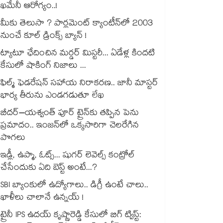
ఖమేనీ ఆరోగ్యం..!
మీకు తెలుసా ? పార్లమెంట్ క్యాంటీన్⁪లో 2003
నుంచే కూల్ డ్రింక్స్ బ్యాన్ !
ట్యాటూ ఛేదించిన మర్డర్ మిస్టరీ... ఏడేళ్ల కిందటి
కేసులో షాకింగ్ నిజాలు ...
ఫిల్మ్ ఫెడరేషన్ సహాయ నిరాకరణ.. జానీ మాస్టర్
భార్య తీరును ఎండగడుతూ లేఖ
బీదర్–యశ్వంత్ పూర్ ట్రైన్‎కు తప్పిన పెను
ప్రమాదం.. ఇంజన్‎లో ఒక్కసారిగా చెలరేగిన
పొగలు
ఇడ్లీ, ఉప్మా, ఓట్స్... షుగర్ లెవెల్స్ కంట్రోల్
చేసేందుకు ఏది బెస్ట్ అంటే...?
SBI బ్యాంకులో ఉద్యోగాలు.. డిగ్రీ ఉంటే చాలు..
ఖాళీలు చాలానే ఉన్నయ్ !
ట్రైనీ IPS ఉదయ్ కృష్ణారెడ్డి కేసులో బిగ్ ట్విస్ట్: