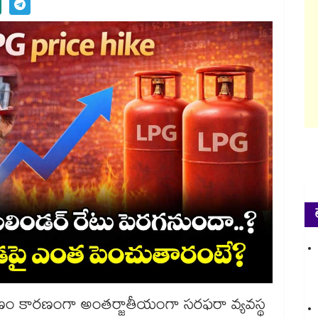
ణం కారణంగా అంతర్జాతీయంగా సరఫరా వ్యవస్థ