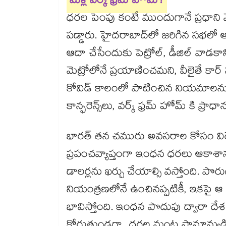
మళ్లీ వర్క్ ఫ్రమ్ హోమ్?
ధరల పెంపు కంటే ముందుగానే ప్రధాని మ
పడ్డారు. హైదరాబాద్‌లో జరిగిన సభలో
ఆదా చేసేందుకు పెట్రోల్, డీజిల్ వాడకాన్
మెట్రోలోనే ప్రయాణించమని, వీలైతే కా
కోవిడ్ కాలంలో పాటించిన నియమాలను మళ్లీ
కాన్ఫరెన్స్‌లు, వర్క్ ఫ్రమ్ హోమ్ కి ప్రాధ
భారత్ తన చమురు అవసరాల కోసం విదే
ప్రపంచవ్యాప్తంగా ఇంధన ధరలు ఆకాశ
డాలర్లను ఖర్చు చేయాల్సి వస్తోంది. పొ
నియంత్రణలోనే ఉంచినప్పటికీ, ఇకపై ఆ భ
భావిస్తోంది. ఇంధన పొదుపు ద్వారా దేశ ఆ