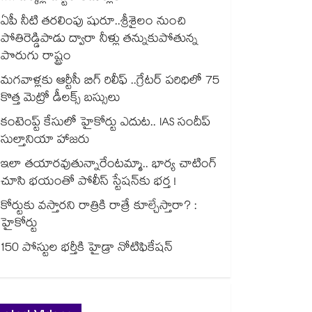
ఏపీ నీటి తరలింపు షురూ..శ్రీశైలం నుంచి
పోతిరెడ్డిపాడు ద్వారా నీళ్లు తన్నుకుపోతున్న
పొరుగు రాష్ట్రం
మగవాళ్లకు ఆర్టీసీ బిగ్ రిలీఫ్ ..గ్రేటర్ పరిధిలో 75
కొత్త మెట్రో డీలక్స్ బస్సులు
కంటెంప్ట్ కేసులో హైకోర్టు ఎదుట.. IAS సందీప్
సుల్తానియా హాజరు
ఇలా తయారవుతున్నారేంటమ్మా.. భార్య చాటింగ్
చూసి భయంతో పోలీస్ స్టేషన్⁫కు భర్త !
కోర్టుకు వస్తారని రాత్రికి రాత్రే కూల్చేస్తారా? :
హైకోర్టు
150 పోస్టుల భర్తీకి హైడ్రా నోటిఫికేషన్