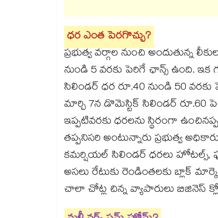
ధర ఎంత పెరగొచ్చు?
ప్రభుత్వ వర్గాల నుంచి అందుతున్న లీకుల 
నుండి 5 వరకు పెరిగే ఛాన్స్ ఉంది. ఇక
సిలిండర్ ధర రూ.40 నుండి 50 వరకు పె
మార్చి 7న డొమెస్టిక్ సిలిండర్ రూ.60 
ఇప్పటివరకు ధరలను స్థిరంగా ఉంచినప్పటిక
తప్పనిసరి అంటున్నారు ప్రభుత్వ అధికారుల
కమర్షియల్ సిలిండర్ ధరలు హోటల్స్, ఫుడ
అసలు రేటుకు రెండింతలకు బ్లాక్ మార్క
చాలా చోట్ల చిన్న వ్యాపారులు బిజినెస్ క్లో