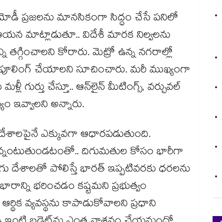
ోడీ ప్రజలను మానసికంగా సిద్ధం చేసే పనిలో
 ఆయన మాట్లాడుతూ.. విదేశీ మారక నిల్వలను
ని తగ్గించాలని కోరారు. మెట్రో ఉన్న నగరాల్లో
ర్ పూలింగ్ చేయాలని సూచించారు. మరీ ముఖ్యంగా
 గుర్తు చేస్తూ.. ఆన్‌లైన్ మీటింగ్స్, వర్చువల్
ాన్యం ఇవ్వాలని అన్నారు.
శాలపైనే ఎక్కువగా ఆధారపడుతుంది.
ాన్నంటుతుండటంతో.. దిగుమతుల కోసం భారీగా
రుగు దేశాలతో పోలిస్తే భారత్ ఇప్పటివరకు ధరలను
ారాన్ని భరించడం కష్టమని ప్రభుత్వం
ర్థిక వ్యవస్థను కాపాడుకోవాలని ప్రధాని