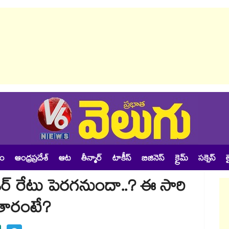
శం
ఆంధ్రప్రదేశ్
ఆట
తీన్మార్
టాకీస్
బిజినెస్
క్రైమ్
సక్సెస్
ల
లిండర్ రేటు పెరగనుందా..? ఈ సారి
తారంటే?