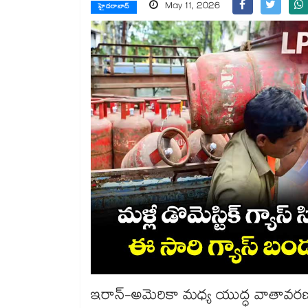
May 11, 2026
హైదరాబాద్
ఇరాన్-అమెరికా మధ్య యుద్ధ వాతావర