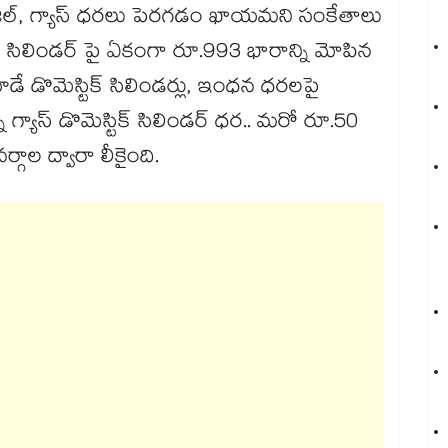
డీజిల్, గ్యాస్ ధరలు పెరగడం ఖాయమని సంకేతాలు
ల్ సిలిండర్ పై ఏకంగా రూ.993 భారాన్ని మోపిన
వాడే డొమెస్టిక్ సిలిండర్లు, ఇంధన ధరలపై
ఉన్న గ్యాస్ డొమెస్టిక్ సిలిండర్ ధర.. మరో రూ.50
గాల ద్వారా లీకైంది.