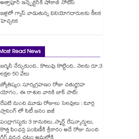
అత్తాపూర్ ఇన్స్పెక్టర్‎కి షోకాజ్ నోటీస్
ఇళ్లలో గ్యాస్ వాడుతున్న వినియోగదారులకు కీలక
హెచ్చరిక
Most Read News
జర్మనీ నేర్చుకుంది.. కొలువు కొట్టింది.. నెలకు రూ.3
లక్షల 50 వేలు
జ్యోతిష్యం: సూర్యగ్రహణం రోజు చతుర్గ్రహ
యోగం.. ఈ రాశుల వారికి జాక్ పాట్!
రేపటి నుంచి మూడు రోజులు సెలవులు : టూర్ల
ప్లానింగ్ లో సిటీ జనం బిజీ
పంద్రాగస్టుకు 3 కానుకలు..స్మార్ట్ రేషన్కార్డులు,
కొత్త పింఛన్ల పంపిణీకి శ్రీకారం అదే రోజు నుంచి
గిగ్ వర్కర్ల చట్టం అమల్లోకి