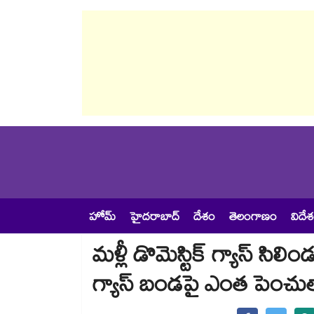
హోమ్
హైదరాబాద్
దేశం
తెలంగాణం
విదే
మళ్లీ డొమెస్టిక్ గ్యాస్ సి
గ్యాస్ బండపై ఎంత పెంచు