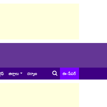
ైఫ్
జిల్లాలు
దర్వాజ
ఈ-పేపర్