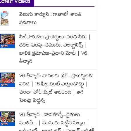
Latest Videos
వెలుగు కార్టూన్ : గాజాలో శాంతి
పవనాలు
నీటిపారుదల ప్రాజెక్టులు-వరద నీరు |
ధరల పెంపు-చమురు, ఎలక్ట్రానిక్స్ |
బాలిక క్షమాపణ-ప్రధాని మోదీ | V6
తీన్మార్
V6 తీన్మార్: వానలకు బ్రేక్.. ప్రాజెక్టులకు
వరద | 16 ఫీట్ల కంటే ఎత్తుండొద్దు |
చందా చోరీ..స్కిట్ అదిరింది | ఇగ
సెలవు పెద్దన్న
V6 తీన్మార్ : వానలొచ్చే...రైతులు
మురిసే... | ముసురు పట్టిన పట్నం |