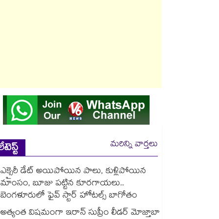
మరిన్ని వార్తలు
లేటెస్ట్
ఎక్సైరీ డేట్ అయిపోయిన పాలు, కుళ్లిపోయిన
మాంసం, బూజు పట్టిన కూరగాయలు..
బెంగళూరులో ఫైవ్ స్టార్ హోటల్స్ బాగోతం
అత్యంత విషమంగా ఇరాన్ సుప్రీం లీడర్ మోజ్తాబా