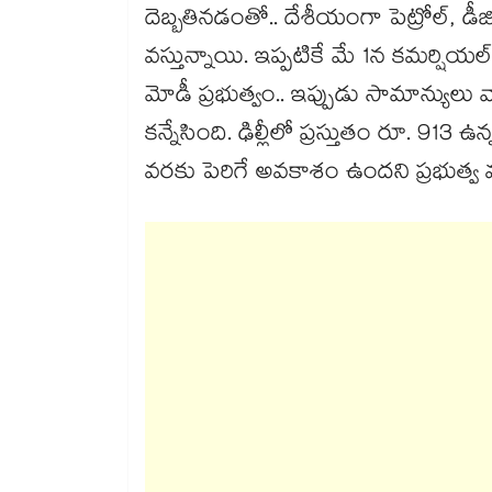
దెబ్బతినడంతో.. దేశీయంగా పెట్రోల్, 
వస్తున్నాయి. ఇప్పటికే మే 1న కమర్షియ
మోడీ ప్రభుత్వం.. ఇప్పుడు సామాన్యులు 
కన్నేసింది. ఢిల్లీలో ప్రస్తుతం రూ. 913 
వరకు పెరిగే అవకాశం ఉందని ప్రభుత్వ వర్