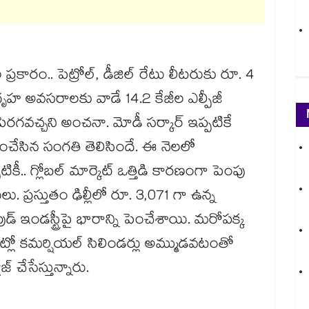
ప్రకారం.. పెట్రోల్, డీజిల్ రేటు లీటరుకు రూ. 4
 గృహ అవసరాలకు వాడే 14.2 కేజీల ఎల్పీజీ
రగవచ్చని అంచనా. మోడీ సర్కార్ ఇప్పటికే
పెంచేసిన సంగతి తెలిసిందే. ఈ నెలలో
ీ.. గ్లోబల్ మార్కెట్ ఒత్తిడి కారణంగా పెంపు
ు. ప్రస్తుతం ఢిల్లీలో రూ. 3,071 గా ఉన్న
్ ఇండస్ట్రీపై భారాన్ని పెంచేశాయి. మరోపక్క
ెట్లో కమర్షియల్ సిలిండర్లు అమ్ముడవటంతో
జ్ చేసేస్తున్నారు.