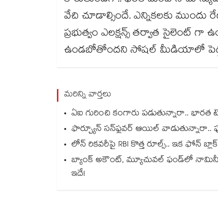
కోరుతుండగా.. ధరల మంట సామాన్యుడి
వేచి చూడాల్సిందే. ఎన్నికలకు ముందు రే
ప్రభుత్వం ఎలక్షన్స్ తర్వాత సైలెంట్ గా
ఉండబోతోందని సోషల్ మీడియాలో పెద్
మరిన్ని వార్తలు
ఏఐ గురించి కంగారు పడుతున్నారా.. భారత టెక
ఫార్చ్యూన్ సన్‌ఫ్లవర్ ఆయిల్ వాడుతున్నారా.. ఫుడ
లోన్ రికవరీపై RBI కొత్త రూల్స్.. ఇక ఫోన్ బ
బ్యాంక్ అకౌంట్, మ్యూచువల్ ఫండ్‌లో నామి
ఇదే!